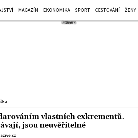
JSTVÍ
MAGAZÍN
EKONOMIKA
SPORT
CESTOVÁNÍ
ŽENY
iška
í darováním vlastních exkrementů.
távají, jsou neuvěřitelné
azive.cz