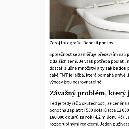
Zdroj fotografie: Depositphotos
Společnost se zaměřuje především na Sp
z dalších zemí. Je však potřeba poslat „
dostali slušné množství a
ty tak budou 
také FMT je léčba, která pomáhá právě l
výnosy jsou nesrovnatelné.
Závažný problém, který 
Teď je tedy řeč o skutečnosti, že ceněná 
ochotna zaplatit i 500 dolarů (cca 12 000
180 000 dolarů za rok
(4,2 milionu Kč). J
rozporuplnými reakcemi. Jeden z uživat