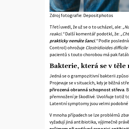
Zdroj fotografie: Depositphotos
Třetí uvedl, že už se o to ucházel, ale:
„Na
reakci.“
Další komentář podotkl, že:
„Cht
prakticky nemáte šanci
.“
Podle posledníc
Control) ohrožuje
Clostridioides difficile
pacientů s touto
chorobou
má pak fatál
Bakterie, která se v těl
Jedná se o grampozitivní bakterii způso
Projevuje se v situacích, kdy je běžná st
přirozená obranná schopnost střeva
. 
přemnožení je škodlivé. Uvolňuje totiž 
Latentní symptomy jsou velmi podobné 
V mnoha případech se lze problémů zbav
vyžadují jiná antibiotika, výjimečně prá
průjmem při nedávné expozici
antibio