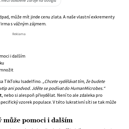
t mezi oblíbené zdroje na Googlu
pad, může mít jinde cenu zlata. A naše vlastní exkrementy
 firma s vážným zájmem.
moci i dalším
čku
emnožit
a TikToku Isadelfino.
„Chcete vydělávat tím, že budete
 vtip ani podvod. Jděte se podívat do
HumanMicrobes
.“
t
, nebo si alespoň přivydělat. Není to ale zdaleka pro
pecifický vzorek populace. V této lukrativní síti se tak může
ý může pomoci i dalším