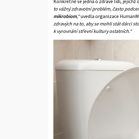
Konkrétně se jedná o zdravé lidi, jejichž
to vážný zdravotní problém, často podce
mikrobiom
,“
uvedla organizace HumanM
zdravých na to, aby se mohli stát dárci s
k vyrovnání střevní kultury ostatních.“