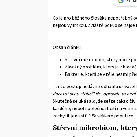
Přida
Co je pro běžného člověka nepotřebný od
nejsou výjimkou. Zvláště pokud se najde
Obsah článku
Střevní mikrobiom, který může po
Závažný problém, který je v hledá
Bakterie, která se v těle nesmí př
Tento postup nedávno odhalila uživatelk
darovat svou stolici? Ne, opravdu to není
Skutečně
se ukázalo, že se lze takto živi
každého, neboť společnost cílí na velmi s
zachytit jen asi 0,1 % veškeré populace.
Střevní mikrobiom, kter