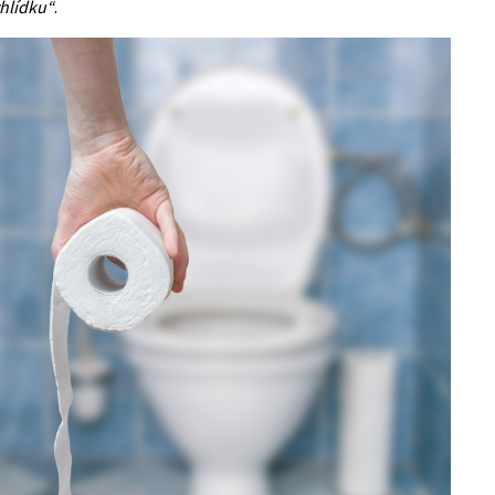
yhlídku“
.