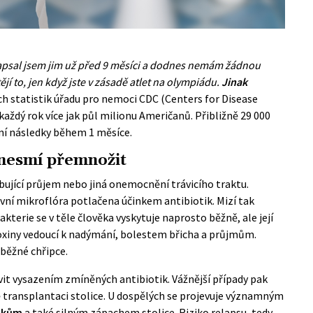
psal jsem jim už před 9 měsíci a dodnes nemám žádnou
ějí to, jen když jste v zásadě atlet na olympiádu.
Jinak
h statistik úřadu pro nemoci CDC (Centers for Disease
každý rok více jak půl milionu Američanů. Přibližně 29 000
ní následky během 1 měsíce.
e nesmí přemnožit
bující průjem nebo jiná onemocnění trávicího traktu.
řevní mikroflóra potlačena účinkem antibiotik. Mizí tak
Bakterie se v těle člověka vyskytuje naprosto běžně, ale její
toxiny vedoucí k nadýmání, bolestem břicha a průjmům.
běžné chřipce.
it vysazením zmíněných antibiotik. Vážnější případy pak
vě transplantaci stolice. U dospělých se projevuje významným
tikům
a také silným zápachem stolice. Riziko relapsu, tedy