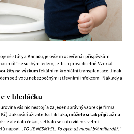
ojené státy a Kanadu, je ovšem otevřená i příspěvkům
materiál“ se suchým ledem, je-li to proveditelné. Vzorků
použity na výzkum
fekální mikrobiální transplantace. Jinak
idem se životu nebezpečnými střevními infekcemi. Náklady a
je v hledáčku
surovina vás nic nestojí a za jeden správný vzorek je firma
 Kč). Jak uvádí uživatelka TikToku,
můžete si tak přijít až na
ak se ale dalo čekat, setkalo se toto video s velmi
elů napsal:
„TO JE NESMYSL. To bych už musel být miliardář.“