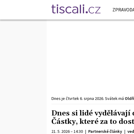
ZPRAVODA
Dnes je
čtvrtek
6. srpna
2026
.
Svátek má
Oldř
Dnes si lidé vydělávaj
Částky, které za to dos
21. 5. 2026 – 14:30
|
Partnerské články
|
ved