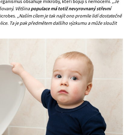
organismus
obsahuje mikroby, kteří bojují s nemocemi.
„Je
ňovaný. Většina
populace má totiž nevyrovnaný střevní
icrobes.
„Naším cílem je tak najít ono promile lidí dostatečně
tolice. Ta je pak předmětem dalšího výzkumu a může sloužit