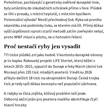
Pohořelice, pocházející z geneticky ověřené dunajské linie,
byly umístěny do inkubačních schránek přímo v řece. Plůdek
se líhl v proudu, v místní teplotě, s místním kyslíkem.
Potenciální výhoda? Menší přechodový šok. Ryba od prvního
okamžiku zná podmínky toku, ve kterém má žít. Přímý důkaz
vyšší úspěšnosti oproti starší metodě zatím zveřejněn nebyl,
proto WWF mluví o pilotu, ne o hotovém řešení.
Proč nestačí ryby jen vysadit
Tři tisíce plůdků zní jako hodně. V kontextu dunajské obnovy
je to kapka. Rakouský projekt LIFE Sterlet, který běžel v
letech 2015–2021, vypustil do Dunaje a řeky March (dolní tok
Moravy) přes
235 tisíc mladých jeseterů
. V květnu 2026
přibylo dalších 18 tisíc na ukrajinském Dunaji. Česká trojka
tisíc je tedy spíš důkaz konceptu než populační záchrana.
A i kdyby se čísla zvýšila, klíčový problém leží jinde.
Odborný
akční plán pro jesetera malého
identifikuje čtyři
hlavní hrozby: