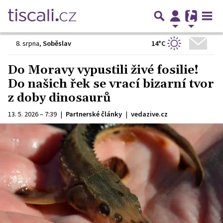
14°C
8. srpna
,
Soběslav
Do Moravy vypustili živé fosilie!
Do našich řek se vrací bizarní tvor
z doby dinosaurů
13. 5. 2026 – 7:39
|
Partnerské články
|
vedazive.cz