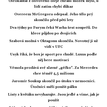
Oleokantal z olivového oleje chrání mozek myší, u
lidí zatím chybí důkaz
Overeem McGregora odepsal. Jeho tělo prý
skončilo před pěti lety
Dva týdny po Furym čeká Wacha šest soupeřů. Do
klece půjdou po dvojicích
Szabová možná v Oktagonu skončila. Novotný ji už
vidí v UFC
Usyk říká, že box je sport pro chudé. Luxus podle
něj bere motivaci
Vémola prodává své slavné „géčko“. Za Mercedes
chce téměř 4,5 milionu
Jaromír Soukup skončil po útoku v nemocnici.
Útočníci měli použít pálku
Listy z květáku nevyhazujte. Jsou jedlé a víme, jak je
použít