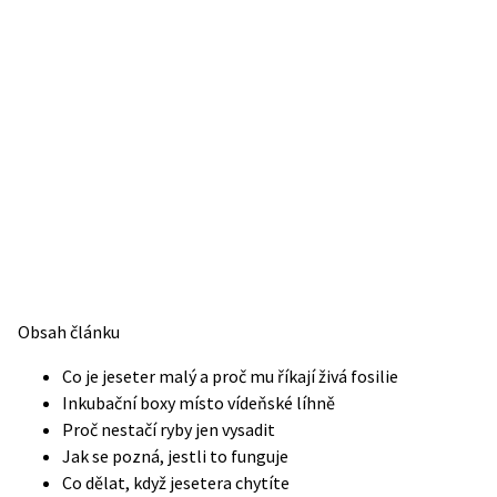
Obsah článku
Co je jeseter malý a proč mu říkají živá fosilie
Inkubační boxy místo vídeňské líhně
Proč nestačí ryby jen vysadit
Jak se pozná, jestli to funguje
Co dělat, když jesetera chytíte