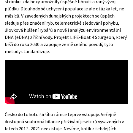
stránku: zda boxy umožnily úspěšné líhnutí a raný vývoj
plůdku. Dlouhodobé uchycení populace je ale otázka let, ne
měsíců. V zavedených dunajských projektech se úspěch
sleduje přes značení ryb, telemetrické sledování pohybu,
úlovková hlášení rybářů a nově i analýzu environmentální
DNA (eDNA) z říční vody. Projekt LIFE-Boat 4 Sturgeon, který
běží do roku 2030 a zapojuje země celého povodí, tyto
metody standardizuje.
Česko do tohoto širšího rámce teprve vstupuje. Veřejně
dostupná souhrnná bilance přežívání jeseterů vysazených v
letech 2017–2021 neexistuje. Nevíme, kolik z tehdejších