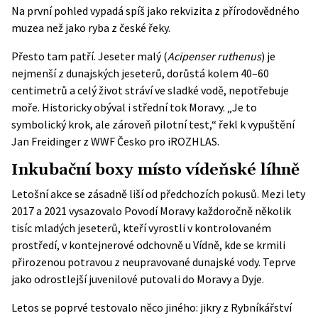
Na první pohled vypadá spíš jako rekvizita z přírodovědného
muzea než jako ryba z české řeky.
Přesto tam patří. Jeseter malý (
Acipenser ruthenus
) je
nejmenší z dunajských jeseterů, dorůstá kolem 40–60
centimetrů a celý život stráví ve sladké vodě, nepotřebuje
moře. Historicky obýval i střední tok Moravy. „Je to
symbolický krok, ale zároveň pilotní test,“ řekl k vypuštění
Jan Freidinger z WWF Česko pro
iROZHLAS
.
Inkubační boxy místo vídeňské líhně
Letošní akce se zásadně liší od předchozích pokusů. Mezi lety
2017 a 2021 vysazovalo Povodí Moravy každoročně několik
tisíc mladých jeseterů, kteří vyrostli v kontrolovaném
prostředí, v kontejnerové odchovně u Vídně, kde se krmili
přirozenou potravou z neupravované dunajské vody. Teprve
jako odrostlejší juvenilové putovali do Moravy a Dyje.
Letos se poprvé testovalo něco jiného: jikry z Rybníkářství