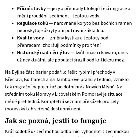
Příčné stavby
— jezy a přehrady blokují třecí migrace a
mění proudění, sediment i teplotu vody.
Regulace toků
— narovnané koryto bez bočních ramen
neposkytuje úkryty ani potravní základnu.
Kvalita vody
— změny kyslíku a teploty pod
přehradami zhoršují podmínky pro tření.
Historický nadměrný lov
— kvůli masu i kaviáru; dnes
už neaktuální, ale populaci srazil pod kritickou mez.
Na Dyji se část bariér podařilo řešit rybími přechody v
Břeclavi, Bulharech a na Jamborově prahu v Lednici, vzniklo
tak migrační napojení až po dolní hráz Nových Mlýnů. Na
středním toku Moravy v Litovelském Pomoraví je situace
méně přehledná. Kompletní seznam překážek pro celý
moravský tah veřejně dostupný není.
Jak se pozná, jestli to funguje
Krátkodobě už teď mohou odborníci vyhodnotit technickou