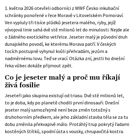
1. května 2026 otevřeli odborníci z WWF Česko inkubační
schránky ponořené v řece Moravě v Litovelském Pomoraví.
Ven vypluly tři tisíce plůdků jesetera malého, ryby, jejíž
vývojová linie sahá dvě stě milionů let do minulosti. Nejde ale
o žádného exotického vetřelce. Jeseter malý je původní druh
dunajského povodí, ke kterému Morava patří. V českých
tocích postupně vyhynul kvůli přehradám, jezům a
nadměrnému lovu. Teď se vrací. Otázka zní, jestli ho dnešní
řeka vůbec dokáže přijmout zpět.
Co je jeseter malý a proč mu říkají
živá fosilie
Jeseteři jako skupina existují od triasu. Dvě stě milionů let,
to je doba, kdy po planetě chodili první dinosauři. Dnešní
jeseter malý samozřejmě není beze změn totožný s
druhohorním předkem, ale jeho základní stavba těla se za tu
dobu změnila překvapivě málo. Protáhlý trup pokrytý řadami
kostěných štítků, spodní ústa s vousky, chrupavčitá kostra.