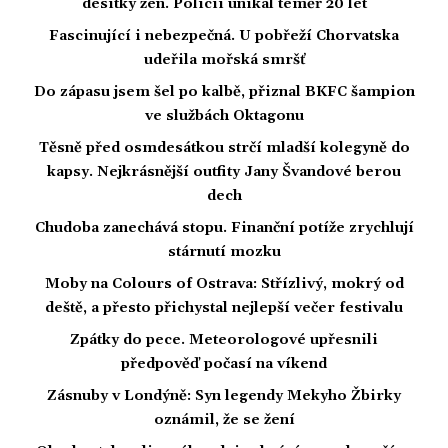
desítky žen. Policii unikal téměř 20 let
Fascinující i nebezpečná. U pobřeží Chorvatska
udeřila mořská smršť
Do zápasu jsem šel po kalbě, přiznal BKFC šampion
ve službách Oktagonu
Těsně před osmdesátkou strčí mladší kolegyně do
kapsy. Nejkrásnější outfity Jany Švandové berou
dech
Chudoba zanechává stopu. Finanční potíže zrychlují
stárnutí mozku
Moby na Colours of Ostrava: Střízlivý, mokrý od
deště, a přesto přichystal nejlepší večer festivalu
Zpátky do pece. Meteorologové upřesnili
předpověď počasí na víkend
Zásnuby v Londýně: Syn legendy Mekyho Žbirky
oznámil, že se žení