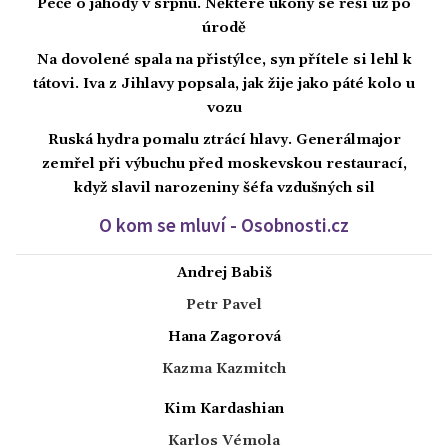
Péče o jahody v srpnu. Některé úkony se řeší už po
úrodě
Na dovolené spala na přistýlce, syn přítele si lehl k
tátovi. Iva z Jihlavy popsala, jak žije jako páté kolo u
vozu
Ruská hydra pomalu ztrácí hlavy. Generálmajor
zemřel při výbuchu před moskevskou restaurací,
když slavil narozeniny šéfa vzdušných sil
O kom se mluví - Osobnosti.cz
Andrej Babiš
Petr Pavel
Hana Zagorová
Kazma Kazmitch
Kim Kardashian
Karlos Vémola