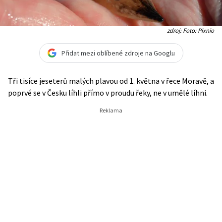
zdroj: Foto: Pixnio
Přidat mezi oblíbené zdroje na Googlu
Tři tisíce jeseterů malých plavou od 1. května v řece Moravě, a
poprvé se v Česku líhli přímo v proudu řeky, ne v umělé líhni.