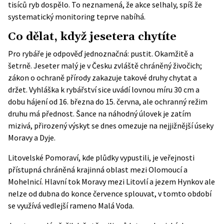
tisíců ryb dospělo. To neznamená, že akce selhaly, spíš že
systematický monitoring teprve nabíhá.
Co dělat, když jesetera chytíte
Pro rybáře je odpověď jednoznačná: pustit. Okamžitě a
šetrně. Jeseter malý je v Česku zvláště chráněný živočich;
zákon o ochraně přírody zakazuje takové druhy chytat a
držet. Vyhláška k rybářství sice uvádí lovnou míru 30 cm a
dobu hájení od 16. března do 15. června, ale ochranný režim
druhu má přednost. Šance na náhodný úlovek je zatím
mizivá, přirozený výskyt se dnes omezuje na nejjižnější úseky
Moravy a Dyje.
Litovelské Pomoraví, kde plůdky vypustili, je veřejnosti
přístupná chráněná krajinná oblast mezi Olomoucí a
Mohelnicí. Hlavní tok Moravy mezi Litovlí a jezem Hynkov ale
nelze od dubna do konce července splouvat, v tomto období
se využívá vedlejší rameno Malá Voda.