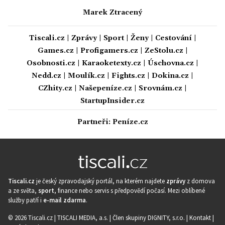
Marek Ztracený
Tiscali.cz
|
Zprávy
|
Sport
|
Ženy
|
Cestování
|
Games.cz
|
Profigamers.cz
|
ZeStolu.cz
|
Osobnosti.cz
|
Karaoketexty.cz
|
Úschovna.cz
|
Nedd.cz
|
Moulík.cz
|
Fights.cz
|
Dokina.cz
|
CZhity.cz
|
Našepeníze.cz
|
Srovnám.cz
|
StartupInsider.cz
Partneři:
Peníze.cz
Tiscali.cz
je český zpravodajský portál, na kterém najdete
zprávy
z domova
a ze světa,
sport
, finance nebo servis s předpovědí počasí. Mezi oblíbené
služby patří i
e-mail zdarma
.
© 2026 Tiscali.cz |
TISCALI MEDIA, a.s.
|
Člen skupiny DIGNITY, s.r.o.
|
Kontakt
|