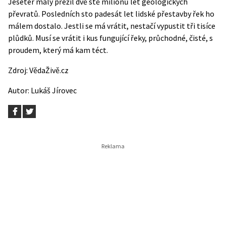
Jeseter malý přežil dvě stě milionů let geologických
převratů. Posledních sto padesát let lidské přestavby řek ho
málem dostalo. Jestli se má vrátit, nestačí vypustit tři tisíce
plůdků. Musí se vrátit i kus fungující řeky, průchodné, čisté, s
proudem, který má kam téct.
Zdroj:
VědaŽivě.cz
Autor:
Lukáš Jírovec