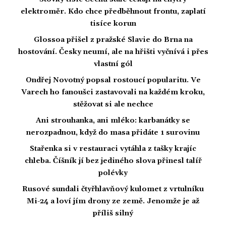
elektroměr. Kdo chce předběhnout frontu, zaplatí
tisíce korun
Glossoa přišel z pražské Slavie do Brna na
hostování. Česky neumí, ale na hřišti vyčnívá i přes
vlastní gól
Ondřej Novotný popsal rostoucí popularitu. Ve
Varech ho fanoušci zastavovali na každém kroku,
stěžovat si ale nechce
Ani strouhanka, ani mléko: karbanátky se
nerozpadnou, když do masa přidáte 1 surovinu
Stařenka si v restauraci vytáhla z tašky krajíc
chleba. Číšník jí bez jediného slova přinesl talíř
polévky
Rusové sundali čtyřhlavňový kulomet z vrtulníku
Mi-24 a loví jím drony ze země. Jenomže je až
příliš silný