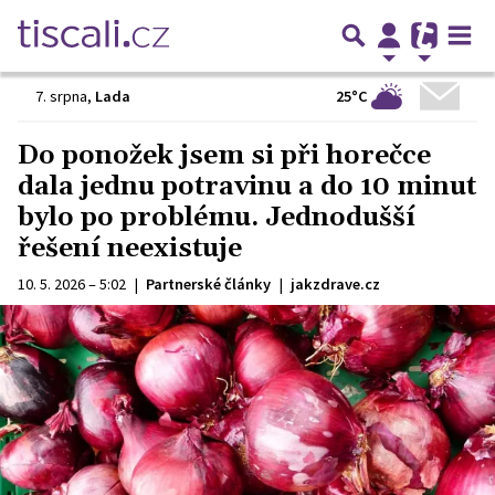
25°C
7. srpna
,
Lada
Do ponožek jsem si při horečce
dala jednu potravinu a do 10 minut
bylo po problému. Jednodušší
řešení neexistuje
10. 5. 2026 – 5:02
|
Partnerské články
|
jakzdrave.cz