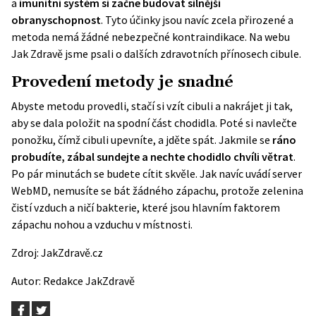
a
imunitní systém si začne budovat silnější
obranyschopnost
. Tyto účinky jsou navíc zcela přirozené a
metoda nemá žádné nebezpečné kontraindikace. Na webu
Jak Zdravě jsme psali o dalších
zdravotních přínosech cibule
.
Provedení metody je snadné
Abyste metodu provedli, stačí si vzít cibuli a nakrájet ji tak,
aby se dala položit na spodní část chodidla. Poté si navlečte
ponožku, čímž cibuli upevníte, a jděte spát. Jakmile se
ráno
probudíte, zábal sundejte a nechte chodidlo chvíli větrat
.
Po pár minutách se budete cítit skvěle. Jak navíc uvádí server
WebMD
, nemusíte se bát žádného zápachu, protože zelenina
čistí vzduch a ničí bakterie, které jsou hlavním faktorem
zápachu nohou a vzduchu v místnosti.
Zdroj:
JakZdravě.cz
Autor:
Redakce JakZdravě