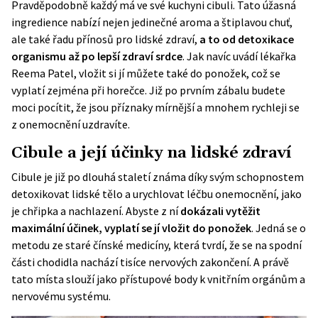
Pravděpodobně každý má ve své kuchyni cibuli. Tato úžasná
ingredience nabízí nejen jedinečné aroma a štiplavou chuť,
ale také řadu přínosů pro lidské zdraví,
a to od detoxikace
organismu až po lepší zdraví srdce
. Jak navíc uvádí lékařka
Reema Patel
, vložit si jí můžete také do ponožek, což se
vyplatí zejména při horečce. Již po prvním zábalu budete
moci pocítit, že jsou příznaky mírnější a mnohem rychleji se
z onemocnění uzdravíte.
Cibule a její účinky na lidské zdraví
Cibule je již po dlouhá staletí známa díky svým schopnostem
detoxikovat lidské tělo a urychlovat léčbu onemocnění, jako
je chřipka a nachlazení. Abyste z ní
dokázali vytěžit
maximální účinek, vyplatí se jí vložit do ponožek
. Jedná se o
metodu ze staré čínské medicíny, která tvrdí, že se na spodní
části chodidla nachází tisíce nervových zakončení. A právě
tato místa slouží jako přístupové body k vnitřním orgánům a
nervovému systému.