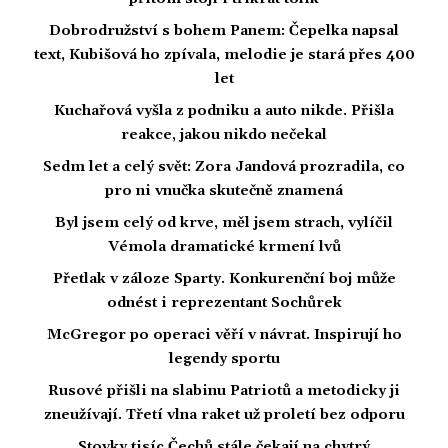
Dobrodružství s bohem Panem: Čepelka napsal
text, Kubišová ho zpívala, melodie je stará přes 400
let
Kuchařová vyšla z podniku a auto nikde. Přišla
reakce, jakou nikdo nečekal
Sedm let a celý svět: Zora Jandová prozradila, co
pro ni vnučka skutečně znamená
Byl jsem celý od krve, měl jsem strach, vylíčil
Vémola dramatické krmení lvů
Přetlak v záloze Sparty. Konkurenční boj může
odnést i reprezentant Sochůrek
McGregor po operaci věří v návrat. Inspirují ho
legendy sportu
Rusové přišli na slabinu Patriotů a metodicky ji
zneužívají. Třetí vlna raket už proletí bez odporu
Stovky tisíc Čechů stále čekají na chytrý