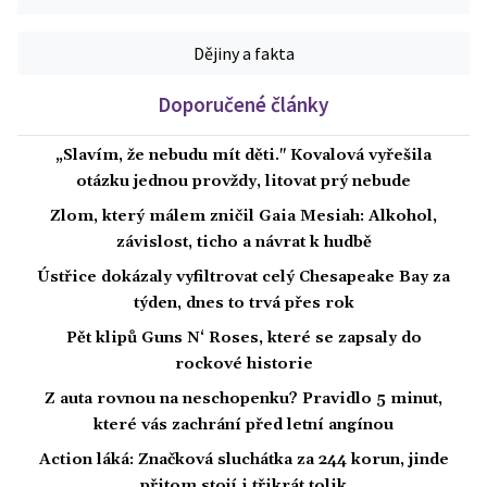
Dějiny a fakta
Doporučené články
„Slavím, že nebudu mít děti." Kovalová vyřešila
otázku jednou provždy, litovat prý nebude
Zlom, který málem zničil Gaia Mesiah: Alkohol,
závislost, ticho a návrat k hudbě
Ústřice dokázaly vyfiltrovat celý Chesapeake Bay za
týden, dnes to trvá přes rok
Pět klipů Guns N‘ Roses, které se zapsaly do
rockové historie
Z auta rovnou na neschopenku? Pravidlo 5 minut,
které vás zachrání před letní angínou
Action láká: Značková sluchátka za 244 korun, jinde
přitom stojí i třikrát tolik