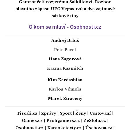
Gamrot čelí rozjetému Salkilldovi. Rozbor
hlavního zápasu UFC Vegas 120 a dva zajímavé
sázkové tipy
O kom se mluví - Osobnosti.cz
Andrej Babiš
Petr Pavel
Hana Zagorová
Kazma Kazmitch
Kim Kardashian
Karlos Vémola
Marek Ztracený
Tiscali.cz
|
Zprávy
|
Sport
|
Ženy
|
Cestování
|
Games.cz
|
Profigamers.cz
|
ZeStolu.cz
|
Osobnosti.cz
|
Karaoketexty.cz
|
Úschovna.cz
|