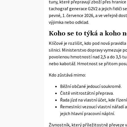
tuny, které přepravují zboží přes hranic
tachograf generace G2V2 a jejich řidiči s
pevné, 1. července 2026, a ve veřejně dos
výjimka nebo odklad.
Koho se to týká a koho n
Klíčové je rozlišit, kdo pod nová pravid
silnici.
Ministerstvo dopravy
vymezuje pov
povolenou hmotností nad 2,5 a do 3,5 tu
nebo kabotáž. Hmotnost se přitom posuz
Kdo zůstává mimo:
Běžní občané jedoucí soukromě.
Čistě vnitrostátní přeprava.
Řada jízd na vlastní účet, kde řízení
Řemeslníci vezoucí vlastní nářadí 
jejich hlavní pracovní náplní.
Živnostník, který příležitostně převeze