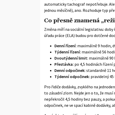
automaticky tachograf nepotřebuje. Ale 
jednou měsíčně), ano. Rozhoduje typ pře
Co přesně znamená „rež
Změna míří na sociální legislativu: doby
úřadu práce (ELA)
budou pro dotčené dodá
Denní řízení:
maximálně 9 hodin, dv
Týdenní řízení:
maximálně 56 hodi
Dvoutýdenní limit:
maximálně 90 
Přestávka:
po 4,5 hodinách řízení 
Denní odpočinek:
standardně 11 ho
Týdenní odpočinek:
pravidelný 45 
Pro řidiče dodávky, zvyklého na jednod
to zásadní zlom. Nejde jen o to, že musí 
nepřekročil 4,5 hodiny bez pauzy, a pokud
odpočinek, ne ve spací kabině dodávky, al