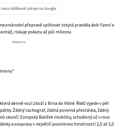
t mezi oblíbené zdroje na Googlu
mezinárodní přepravě splňovat stejná pravidla dob řízení a
ntáž, riskuje pokutu až půl milionu.
amiony"
terá denně vozí zboží z Brna do Vídně. Řidič vyjede v pět
e zpátky. Žádný tachograf, žádná povinná přestávka, žádný
ů skončí. Evropský Balíček mobility, schválený už v roce
odávky a soupravy s největší povolenou hmotností 2,5 až 3,5