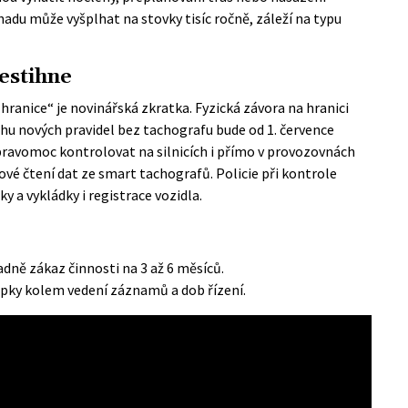
hadu může vyšplhat na stovky tisíc ročně, záleží na typu
nestihne
ranice“ je novinářská zkratka. Fyzická závora na hranici
sahu nových pravidel bez tachografu bude od 1. července
 pravomoc kontrolovat na silnicích i přímo v provozovnách
vé čtení dat ze smart tachografů. Policie při kontrole
y a vykládky i registrace vozidla.
padně zákaz činnosti na 3 až 6 měsíců.
tupky kolem vedení záznamů a dob řízení.