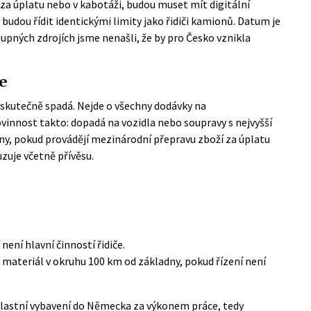
e za úplatu nebo v kabotáži, budou muset mít digitální
e budou řídit identickými limity jako řidiči kamionů. Datum je
tupných zdrojích jsme nenašli, že by pro Česko vznikla
e
la skutečně spadá. Nejde o všechny dodávky na
innost takto: dopadá na vozidla nebo soupravy s nejvyšší
ny, pokud provádějí mezinárodní přepravu zboží za úplatu
uje včetně přívěsu.
 není hlavní činností řidiče.
a materiál v okruhu 100 km od základny, pokud řízení není
 vlastní vybavení do Německa za výkonem práce, tedy