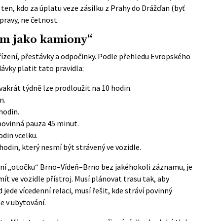
ten, kdo za úplatu veze zásilku z Prahy do Drážďan (byť
pravy, ne četnost.
im jako kamiony“
 řízení, přestávky a odpočinky. Podle přehledu
Evropského
vky platit tato pravidla:
akrát týdně lze prodloužit na 10 hodin.
n.
hodin.
povinná pauza 45 minut.
din vcelku.
hodin, který nesmí být strávený ve vozidle.
enní „otočku“ Brno–Vídeň–Brno bez jakéhokoli záznamu, je
mít ve vozidle přístroj. Musí plánovat trasu tak, aby
 jede vícedenní relaci, musí řešit, kde stráví povinný
e v ubytování.