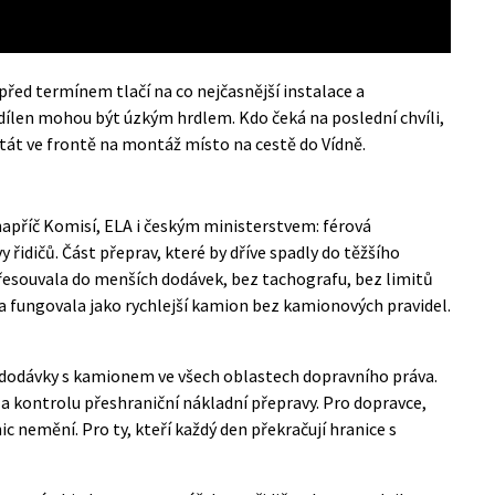
řed termínem tlačí na co nejčasnější instalace a
dílen mohou být úzkým hrdlem. Kdo čeká na poslední chvíli,
 stát ve frontě na montáž místo na cestě do Vídně.
 napříč Komisí, ELA i českým ministerstvem: férová
řidičů. Část přeprav, které by dříve spadly do těžšího
esouvala do menších dodávek, bez tachografu, bez limitů
ka fungovala jako rychlejší kamion bez kamionových pravidel.
 dodávky s kamionem ve všech oblastech dopravního práva.
u a kontrolu přeshraniční nákladní přepravy. Pro dopravce,
nic nemění. Pro ty, kteří každý den překračují hranice s