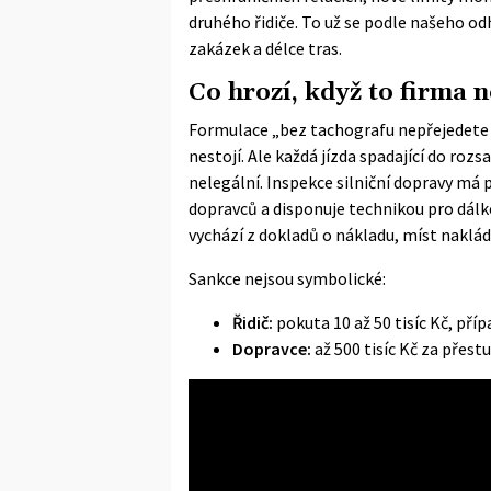
druhého řidiče. To už se podle našeho od
zakázek a délce tras.
Co hrozí, když to firma 
Formulace „bez tachografu nepřejedete h
nestojí. Ale každá jízda spadající do roz
nelegální. Inspekce silniční dopravy má
dopravců a disponuje technikou pro dálko
vychází z dokladů o nákladu, míst nakládk
Sankce nejsou symbolické:
Řidič:
pokuta 10 až 50 tisíc Kč, pří
Dopravce:
až 500 tisíc Kč za přes