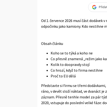
Přida
Od 1. července 2026 musí část dodávek v 
odpočinku jako kamiony. Kdo nestihne mo
Obsah článku
Koho se to týká a koho ne
Co přesně znamená „režim jako k
Kolik to doopravdy stojí
Co hrozí, když to firma nestihne
Proč to EU dělá
Představte si firmu se třemi dodávkami, k
ráno, v devět složí náklad, ve dvanáct j
záznam. Přesně tenhle model za pár týdn
2020, vstupuje do poslední velké fáze: d