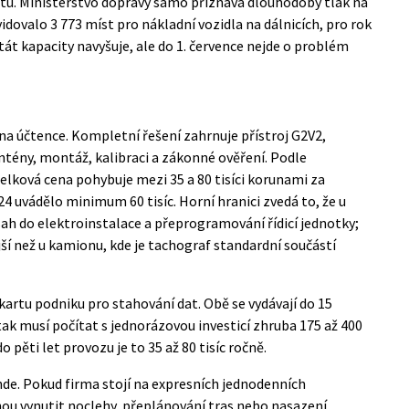
litu. Ministerstvo dopravy samo přiznává dlouhodobý tlak na
idovalo 3 773 míst pro nákladní vozidla na dálnicích, pro rok
tát kapacity navyšuje, ale do 1. července nejde o problém
na účtence. Kompletní řešení zahrnuje přístroj G2V2,
tény, montáž, kalibraci a zákonné ověření. Podle
lková cena pohybuje mezi 35 a 80 tisíci korunami za
4 uvádělo minimum 60 tisíc. Horní hranici zvedá to, že u
sah do elektroinstalace a přeprogramování řídicí jednotky;
ší než u kamionu, kde je tachograf standardní součástí
 kartu podniku pro stahování dat. Obě se vydávají do 15
ak musí počítat s jednorázovou investicí zhruba 175 až 400
 pěti let provozu je to 35 až 80 tisíc ročně.
nde. Pokud firma stojí na expresních jednodenních
hou vynutit noclehy, přeplánování tras nebo nasazení