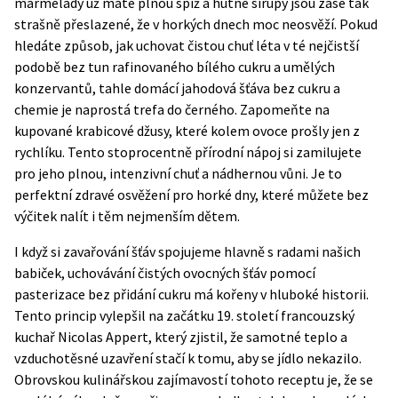
marmelády už máte plnou spíž a hutné sirupy jsou zase tak
strašně přeslazené, že v horkých dnech moc neosvěží. Pokud
hledáte způsob, jak uchovat čistou chuť léta v té nejčistší
podobě bez tun rafinovaného bílého cukru a umělých
konzervantů, tahle domácí jahodová šťáva bez cukru a
chemie je naprostá trefa do černého. Zapomeňte na
kupované krabicové džusy, které kolem ovoce prošly jen z
rychlíku. Tento stoprocentně přírodní nápoj si zamilujete
pro jeho plnou, intenzivní chuť a nádhernou vůni. Je to
perfektní zdravé osvěžení pro horké dny, které můžete bez
výčitek nalít i těm nejmenším dětem.
I když si zavařování šťáv spojujeme hlavně s radami našich
babiček, uchovávání čistých ovocných šťáv pomocí
pasterizace bez přidání cukru má kořeny v hluboké historii.
Tento princip vylepšil na začátku 19. století francouzský
kuchař Nicolas Appert, který zjistil, že samotné teplo a
vzduchotěsné uzavření stačí k tomu, aby se jídlo nekazilo.
Obrovskou kulinářskou zajímavostí tohoto receptu je, že se