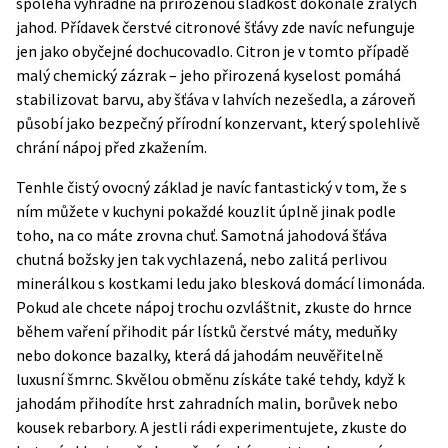
spoléhá výhradně na přirozenou sladkost dokonale zralých
jahod. Přídavek čerstvé citronové šťávy zde navíc nefunguje
jen jako obyčejné dochucovadlo. Citron je v tomto případě
malý chemický zázrak – jeho přirozená kyselost pomáhá
stabilizovat barvu, aby šťáva v lahvích nezešedla, a zároveň
působí jako bezpečný přírodní konzervant, který spolehlivě
chrání nápoj před zkažením.
Tenhle čistý ovocný základ je navíc fantastický v tom, že s
ním můžete v kuchyni pokaždé kouzlit úplně jinak podle
toho, na co máte zrovna chuť. Samotná jahodová šťáva
chutná božsky jen tak vychlazená, nebo zalitá perlivou
minerálkou s kostkami ledu jako blesková domácí limonáda.
Pokud ale chcete nápoj trochu ozvláštnit, zkuste do hrnce
během vaření přihodit pár lístků čerstvé máty, meduňky
nebo dokonce bazalky, která dá jahodám neuvěřitelně
luxusní šmrnc. Skvělou obměnu získáte také tehdy, když k
jahodám přihodíte hrst zahradních malin, borůvek nebo
kousek rebarbory. A jestli rádi experimentujete, zkuste do