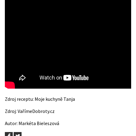
Zdroj receptu:
Moje kuchyně Tanja
Zdroj:
VařímeDobroty.cz
Autor: Markéta Bieleszová