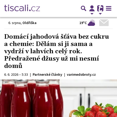
19°C
6. srpna
,
Oldřiška
Domácí jahodová šťáva bez cukru
a chemie: Dělám si ji sama a
vydrží v lahvích celý rok.
Předražené džusy už mi nesmí
domů
6. 6. 2026 – 5:33
|
Partnerské články
|
varimedobroty.cz