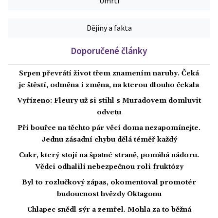
Úmrtí
Dějiny a fakta
Doporučené články
Srpen převrátí život třem znamením naruby. Čeká
je štěstí, odměna i změna, na kterou dlouho čekala
Vyřízeno: Fleury už si stihl s Muradovem domluvit
odvetu
Při bouřce na těchto pár věcí doma nezapomínejte.
Jednu zásadní chybu dělá téměř každý
Cukr, který stojí na špatné straně, pomáhá nádoru.
Vědci odhalili nebezpečnou roli fruktózy
Byl to rozlučkový zápas, okomentoval promotér
budoucnost hvězdy Oktagonu
Chlapec snědl sýr a zemřel. Mohla za to běžná