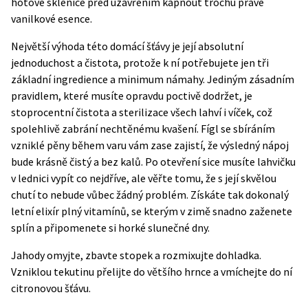
hotové sklenice před uzavřením kápnout trochu pravé
vanilkové esence.
Největší výhoda této domácí šťávy je její absolutní
jednoduchost a čistota, protože k ní potřebujete jen tři
základní ingredience a minimum námahy. Jediným zásadním
pravidlem, které musíte opravdu poctivě dodržet, je
stoprocentní čistota a sterilizace všech lahví i víček, což
spolehlivě zabrání nechtěnému kvašení. Fígl se sbíráním
vzniklé pěny během varu vám zase zajistí, že výsledný nápoj
bude krásně čistý a bez kalů. Po otevření sice musíte lahvičku
v lednici vypít co nejdříve, ale věřte tomu, že s její skvělou
chutí to nebude vůbec žádný problém. Získáte tak dokonalý
letní elixír plný vitamínů, se kterým v zimě snadno zaženete
splín a připomenete si horké slunečné dny.
Jahody omyjte, zbavte stopek a rozmixujte dohladka.
Vzniklou tekutinu přelijte do většího hrnce a vmíchejte do ní
citronovou šťávu.