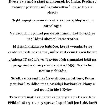
Kvete i v zimě a stačí mu kousek kořínku. Ptačinec
žabinec je noční můra zahrádkářů, dá se ho ale
zbavit
Nejhloupější znamení zvěrokruhu: 4 hlupáci dle
astrologie
Ve vzduchu vydržel jen devět minut. Let Tu-154 se
115 lidmi skončil katastrofou
Maličká knížka po babičce, která vypadá, že se
každou chvíli rozpadne, může mít cenu tisíců korun
„Azbest IT světa“: 70 % světových transakcí běží na
programovacím jazyce z roku 1959. Nikdo ho
neumí nahradit
Střelba u Kremlu kvůli e-shopu za biliony, Putin
panikaří. Wildberries ovládají kavkazské klany a
teď po něm jde i Kyjev
Tato matematická hádanka nachytala už tisíce lidí.
Příklad 18 : 3 + 7 × 5 správně spočítají jen lidé, kteří