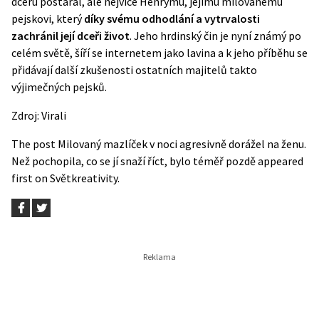
dceru postaral, ale nejvíce Henrymu, jejímu milovanému
pejskovi, který
díky svému odhodlání a vytrvalosti
zachránil její dceři život
. Jeho hrdinský čin je nyní známý po
celém světě, šíří se internetem jako lavina a k jeho příběhu se
přidávají další zkušenosti ostatních majitelů takto
výjimečných pejsků.
Zdroj:
Virali
The post
Milovaný mazlíček v noci agresivně dorážel na ženu.
Než pochopila, co se jí snaží říct, bylo téměř pozdě
appeared
first on
Světkreativity
.