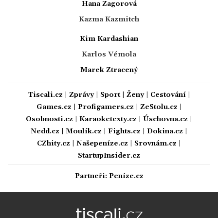
Hana Zagorová
Kazma Kazmitch
Kim Kardashian
Karlos Vémola
Marek Ztracený
Tiscali.cz
|
Zprávy
|
Sport
|
Ženy
|
Cestování
|
Games.cz
|
Profigamers.cz
|
ZeStolu.cz
|
Osobnosti.cz
|
Karaoketexty.cz
|
Úschovna.cz
|
Nedd.cz
|
Moulík.cz
|
Fights.cz
|
Dokina.cz
|
CZhity.cz
|
Našepeníze.cz
|
Srovnám.cz
|
StartupInsider.cz
Partneři:
Peníze.cz