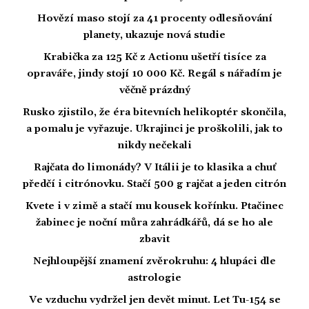
Hovězí maso stojí za 41 procenty odlesňování
planety, ukazuje nová studie
Krabička za 125 Kč z Actionu ušetří tisíce za
opraváře, jindy stojí 10 000 Kč. Regál s nářadím je
věčně prázdný
Rusko zjistilo, že éra bitevních helikoptér skončila,
a pomalu je vyřazuje. Ukrajinci je proškolili, jak to
nikdy nečekali
Rajčata do limonády? V Itálii je to klasika a chuť
předčí i citrónovku. Stačí 500 g rajčat a jeden citrón
Kvete i v zimě a stačí mu kousek kořínku. Ptačinec
žabinec je noční můra zahrádkářů, dá se ho ale
zbavit
Nejhloupější znamení zvěrokruhu: 4 hlupáci dle
astrologie
Ve vzduchu vydržel jen devět minut. Let Tu-154 se