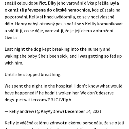
snažil celou dobu říct. Díky jeho varování dívka přežila.
Byla
okamžitě převezena do dětské nemocnice
, kde zůstala na
pozorování. Kelly si hned uvědomila, co se v noci vlastně
dělo. Henry nebyl otravný pes, snažil se s Kelliy komunikovat
a sdělit jí, co se děje, varovat ji, že je její dcera v ohrožení
života.
Last night the dog kept breaking into the nursery and
waking the baby. She’s been sick, and I was getting so fed up
with him.
Until she stopped breathing.
We spent the night in the hospital. I don’t know what would
have happened if he hadn’t woken her. We don’t deserve
dogs.
pic.twitter.com/PBJCJVflgh
— kelly andrew (@KayAyDrew)
December 14, 2021
Kelly je vděčná celému zdravotnickému personálu, že se o její