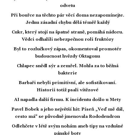
odvetu
Při bouřce na těchto pár věcí doma nezapomínejte.
Jednu zásadní chybu dělá téměř každý
Cukr, který stojí na špatné straně, pomáhá nádoru.
Vědci odhalili nebezpečnou roli fruktózy
Byl to rozlučkový zápas, okomentoval promotér
budoucnost hvězdy Oktagonu
Chlapec snědl sýr a zemřel. Mohla za to běžná
bakterie
Barbaři nebyli primitivní, ale sofistikovaní.
Historii totiž psali vítězové
AI napadla další firmu. K incidentu došlo u Mety
Pavel Bobek a jeho největší hit: Píseň „Veď mě dál,
cesto má“ se původně jmenovala Rododendron
Odlehčete v létě svým nohám aneb tipy na vzdušné
pánské boty