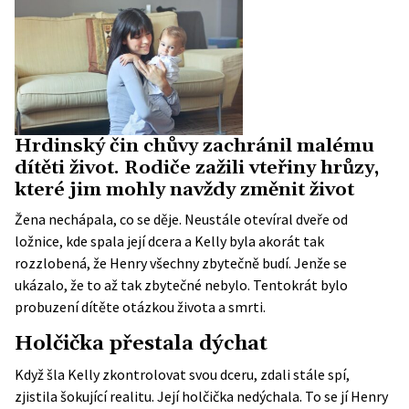
Hrdinský čin chůvy zachránil malému
dítěti život. Rodiče zažili vteřiny hrůzy,
které jim mohly navždy změnit život
Žena nechápala, co se děje. Neustále otevíral dveře od
ložnice, kde spala její dcera a Kelly byla akorát tak
rozzlobená, že Henry všechny zbytečně budí. Jenže se
ukázalo, že to až tak zbytečné nebylo. Tentokrát bylo
probuzení dítěte otázkou života a smrti.
Holčička přestala dýchat
Když šla Kelly zkontrolovat svou dceru, zdali stále spí,
zjistila šokující realitu. Její holčička nedýchala. To se jí Henry