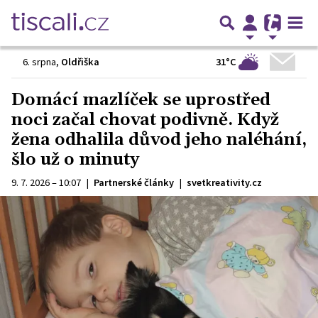
31°C
6. srpna
,
Oldřiška
Domácí mazlíček se uprostřed
noci začal chovat podivně. Když
žena odhalila důvod jeho naléhání,
šlo už o minuty
9. 7. 2026 – 10:07
|
Partnerské články
|
svetkreativity.cz