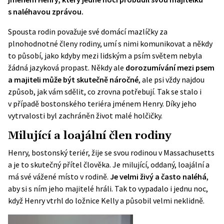
s naléhavou zprávou.
Spousta rodin považuje své domácí mazlíčky za
plnohodnotné členy rodiny, umí s nimi komunikovat a někdy
to působí, jako kdyby mezi lidským a psím světem nebyla
žádná jazyková propast. Někdy ale
dorozumívání mezi psem
a majiteli může být skutečně náročné
, ale psi vždy najdou
způsob, jak vám sdělit, co zrovna potřebují. Tak se stalo i
v případě bostonského teriéra jménem Henry. Díky jeho
vytrvalosti byl zachráněn život malé holčičky.
Milující a loajální člen rodiny
Henry, bostonský teriér, žije se svou rodinou v Massachusetts
a je to skutečný přítel člověka. Je milující, oddaný, loajální a
má své vážené místo v rodině.
Je velmi živý a často naléhá
,
aby si s ním jeho majitelé hráli. Tak to vypadalo i jednu noc,
když Henry vtrhl do ložnice Kelly a působil velmi neklidně.