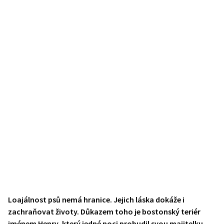
Loajálnost psů nemá hranice. Jejich láska dokáže i
zachraňovat životy. Důkazem toho je bostonský teriér
jménem Henry, který jedné noci probudil svou majitelku