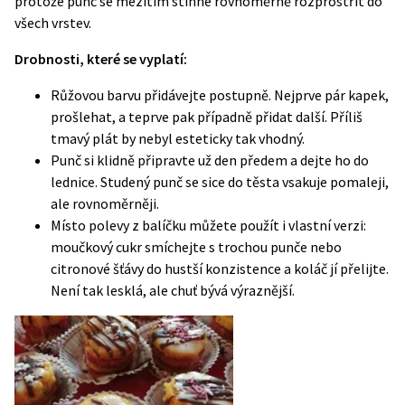
protože punč se mezitím stihne rovnoměrně rozprostřít do
všech vrstev.
Drobnosti, které se vyplatí:
Růžovou barvu přidávejte postupně. Nejprve pár kapek,
prošlehat, a teprve pak případně přidat další. Příliš
tmavý plát by nebyl esteticky tak vhodný.
Punč si klidně připravte už den předem a dejte ho do
lednice. Studený punč se sice do těsta vsakuje pomaleji,
ale rovnoměrněji.
Místo polevy z balíčku můžete použít i vlastní verzi:
moučkový cukr smíchejte s trochou punče nebo
citronové šťávy do hustší konzistence a koláč jí přelijte.
Není tak lesklá, ale chuť bývá výraznější.