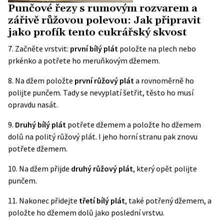
Punčové řezy s rumovým rozvarem a
zářivě růžovou polevou: Jak připravit
jako profík tento cukrářský skvost
7. Začněte vrstvit:
první bílý plát
položte na plech nebo
prkénko a potřete ho meruňkovým džemem.
8. Na džem položte
první růžový plát
a rovnoměrně ho
polijte punčem. Tady se nevyplatí šetřit, těsto ho musí
opravdu nasát.
9.
Druhý bílý plát
potřete džemem a položte ho džemem
dolů na politý růžový plát. I jeho horní stranu pak znovu
potřete džemem.
10. Na džem přijde
druhý růžový plát
, který opět polijte
punčem.
11. Nakonec přidejte
třetí bílý plát
, také potřený džemem, a
položte ho džemem dolů jako poslední vrstvu.