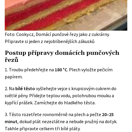
Foto: Cooky.cz, Domácí punčové řezy jako z cukrárny.
Připravte si jeden z nejoblíbenějších zákusků
Postup přípravy domácích punčových
řezů
1. Troubu předehřejte na
180 °C
. Plech vyložte pečicím
papírem.
2. Na
bílé těsto
vyšlehejte vejce s krupicovým cukrem do
světlé pěny. Přidejte teplou vodu, polohrubou mouku a
kypřící prášek. Zamíchejte do hladkého těsta.
3. Těsto rozetřete rovnoměrně na plech a pečte
20–25
minut
, dokud plát nezezlátne a nebude pružný na dotyk.
Takhle připravte celkem tři bílé pláty.