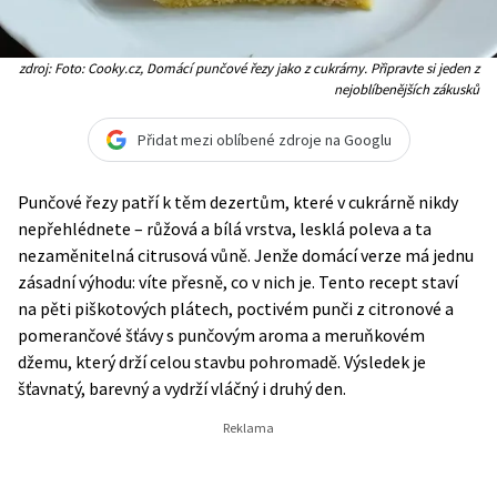
zdroj: Foto: Cooky.cz, Domácí punčové řezy jako z cukrárny. Připravte si jeden z
nejoblíbenějších zákusků
Přidat mezi oblíbené zdroje na Googlu
Punčové řezy patří k těm dezertům, které v cukrárně nikdy
nepřehlédnete – růžová a bílá vrstva, lesklá poleva a ta
nezaměnitelná citrusová vůně. Jenže domácí verze má jednu
zásadní výhodu: víte přesně, co v nich je. Tento recept staví
na pěti piškotových plátech, poctivém punči z citronové a
pomerančové šťávy s punčovým aroma a meruňkovém
džemu, který drží celou stavbu pohromadě. Výsledek je
šťavnatý, barevný a vydrží vláčný i druhý den.