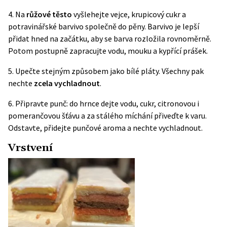
4. Na
růžové těsto
vyšlehejte vejce, krupicový cukr a
potravinářské barvivo společně do pěny. Barvivo je lepší
přidat hned na začátku, aby se barva rozložila rovnoměrně.
Potom postupně zapracujte vodu, mouku a kypřící prášek.
5. Upečte stejným způsobem jako bílé pláty. Všechny pak
nechte
zcela vychladnout
.
6. Připravte punč: do hrnce dejte vodu, cukr, citronovou i
pomerančovou šťávu a za stálého míchání přiveďte k varu.
Odstavte, přidejte punčové aroma a nechte vychladnout.
Vrstvení