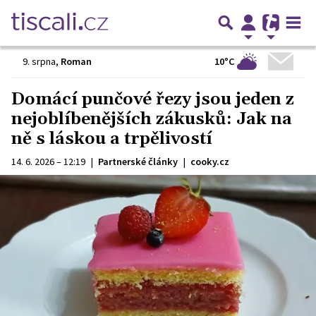
10°C
9. srpna
,
Roman
Domácí punčové řezy jsou jeden z
nejoblíbenějších zákusků: Jak na
ně s láskou a trpělivostí
14. 6. 2026 – 12:19
|
Partnerské články
|
cooky.cz