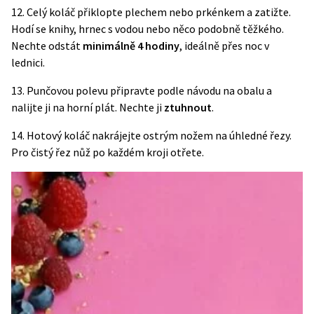
12. Celý koláč přiklopte plechem nebo prkénkem a zatižte.
Hodí se knihy, hrnec s vodou nebo něco podobně těžkého.
Nechte odstát
minimálně 4 hodiny
, ideálně přes noc v
lednici.
13. Punčovou polevu připravte podle návodu na obalu a
nalijte ji na horní plát. Nechte ji
ztuhnout
.
14. Hotový koláč nakrájejte ostrým nožem na úhledné řezy.
Pro čistý řez nůž po každém kroji otřete.