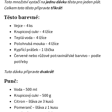
Toto množství vystačí na
jednu dávku
těsta pro jeden plát.
Celkem toto těsto připravte
třikrát
!
Těsto barevné:
Vejce – 4 ks
Krupicový cukr – 4 lžíce
Teplá voda – 4 lžíce
Polohrubá mouka – 4 lžíce
Kypřící prášek – 1 lžička
Červené nebo růžové potravinářské barvivo – podle
potřeby
Tuto dávku připravte
dvakrát
!
Punč:
Voda – 500 ml
Krupicový cukr – 500 g
Citron – šťáva ze 3 kusů
Pomeranč – šťáva z 1 kusu