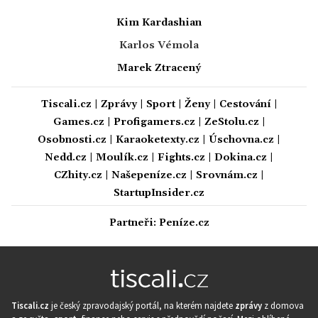
Kim Kardashian
Karlos Vémola
Marek Ztracený
Tiscali.cz
|
Zprávy
|
Sport
|
Ženy
|
Cestování
|
Games.cz
|
Profigamers.cz
|
ZeStolu.cz
|
Osobnosti.cz
|
Karaoketexty.cz
|
Úschovna.cz
|
Nedd.cz
|
Moulík.cz
|
Fights.cz
|
Dokina.cz
|
CZhity.cz
|
Našepeníze.cz
|
Srovnám.cz
|
StartupInsider.cz
Partneři:
Peníze.cz
Tiscali.cz
je český zpravodajský portál, na kterém najdete
zprávy
z domova