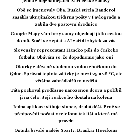
jedna z nejznámějších tváří české zábavy
Obě se jmenovaly Olja. Ruská střela Banderol
zasáhla ukrajinskou třídírnu pošty v Pavlogradu a
zabila dvě poštovní úřednice
Google Mapy vám brzy samy objednají jídlo cestou
domů. Stačí se zeptat a AI zařídí zbytek za vás
Slovenský reprezentant Hancko pálí do českého
fotbalu: Obávám se, že dopadneme jako oni
Okurky zalévané studenou vodou zhořknou do
týdne. Správná teplota zálivky je mezi 25 a 28 °C, ale
většina zahrádkářů to nedělá
Táta pochoval předčasně narozenou dceru a políbil
ji na čelo. Její reakce ho dostala na kolena
Jedna aplikace slibuje slunce, druhá déšť. Proč se
předpovědi počasí v telefonu tak liší a která má
pravdu
Ostuda bývalé naděje Sparty. Brankář Heerkens