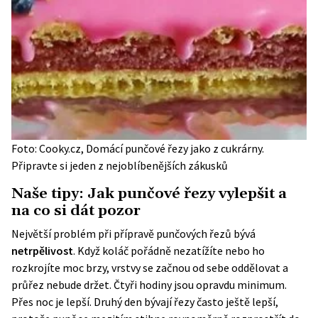
Foto: Cooky.cz, Domácí punčové řezy jako z cukrárny.
Připravte si jeden z nejoblíbenějších zákusků
Naše tipy: Jak punčové řezy vylepšit a
na co si dát pozor
Největší problém při přípravě punčových řezů bývá
netrpělivost
. Když koláč pořádně nezatížíte nebo ho
rozkrojíte moc brzy, vrstvy se začnou od sebe oddělovat a
průřez nebude držet. Čtyři hodiny jsou opravdu minimum.
Přes noc je lepší. Druhý den bývají řezy často ještě lepší,