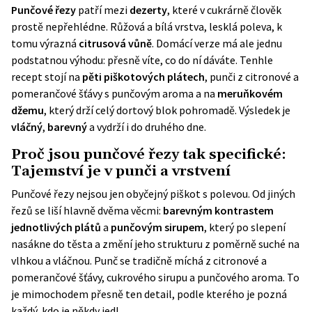
Punčové řezy
patří mezi
dezerty
, které v cukrárně člověk
prostě nepřehlédne. Růžová a bílá vrstva, lesklá poleva, k
tomu výrazná
citrusová vůně
. Domácí verze má ale jednu
podstatnou výhodu: přesně víte, co do ní dáváte. Tenhle
recept stojí na
pěti piškotových plátech
, punči z citronové a
pomerančové šťávy s punčovým aroma a na
meruňkovém
džemu
, který drží celý dortový blok pohromadě. Výsledek je
vláčný
,
barevný
a vydrží i do druhého dne.
Proč jsou punčové řezy tak specifické:
Tajemství je v punči a vrstvení
Punčové řezy nejsou jen obyčejný piškot s polevou. Od jiných
řezů se liší hlavně dvěma věcmi:
barevným kontrastem
jednotlivých plátů
a
punčovým sirupem
, který po slepení
nasákne do těsta a změní jeho strukturu z poměrně suché na
vlhkou a vláčnou. Punč se tradičně míchá z citronové a
pomerančové šťávy, cukrového sirupu a punčového aroma. To
je mimochodem přesně ten detail, podle kterého je pozná
každý, kdo je někdy jedl.