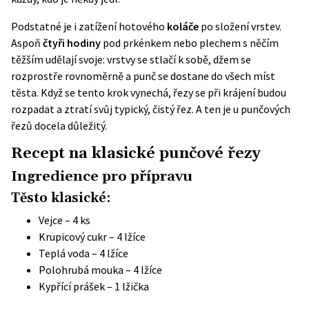
Podstatné je i zatížení hotového
koláče
po složení vrstev.
Aspoň
čtyři hodiny
pod prkénkem nebo plechem s něčím
těžším udělají svoje: vrstvy se stlačí k sobě, džem se
rozprostře rovnoměrně a punč se dostane do všech míst
těsta. Když se tento krok vynechá, řezy se při krájení budou
rozpadat a ztratí svůj typický, čistý řez. A ten je u punčových
řezů docela důležitý.
Recept na klasické punčové řezy
Ingredience pro přípravu
Těsto klasické:
Vejce – 4 ks
Krupicový cukr – 4 lžíce
Teplá voda – 4 lžíce
Polohrubá mouka – 4 lžíce
Kypřící prášek – 1 lžička