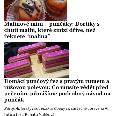
Malinové mini – punčáky: Dortíky s
chutí malin, které zmizí dříve, než
řeknete “malina”
Domácí punčový řez s pravým rumem a
růžovou polevou: Co musíte vědět před
pečením, přinášíme podrobný návod na
punčák
Zdroj: Autorský text redakce Cooky.cz
, částečně upraveno AI,
foto a text: Renata Malíková