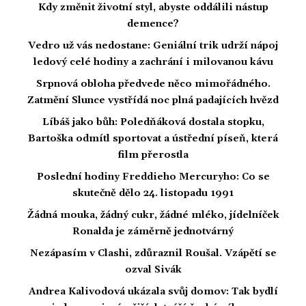
Kdy změnit životní styl, abyste oddálili nástup
demence?
Vedro už vás nedostane: Geniální trik udrží nápoj
ledový celé hodiny a zachrání i milovanou kávu
Srpnová obloha předvede něco mimořádného.
Zatmění Slunce vystřídá noc plná padajících hvězd
Líbáš jako bůh: Poledňáková dostala stopku,
Bartoška odmítl sportovat a ústřední píseň, která
film přerostla
Poslední hodiny Freddieho Mercuryho: Co se
skutečně dělo 24. listopadu 1991
Žádná mouka, žádný cukr, žádné mléko, jídelníček
Ronalda je záměrně jednotvárný
Nezápasím v Clashi, zdůraznil Roušal. Vzápětí se
ozval Sivák
Andrea Kalivodová ukázala svůj domov: Tak bydlí