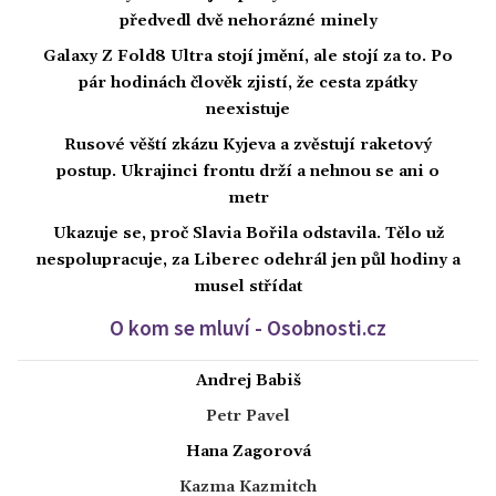
předvedl dvě nehorázné minely
Galaxy Z Fold8 Ultra stojí jmění, ale stojí za to. Po
pár hodinách člověk zjistí, že cesta zpátky
neexistuje
Rusové věští zkázu Kyjeva a zvěstují raketový
postup. Ukrajinci frontu drží a nehnou se ani o
metr
Ukazuje se, proč Slavia Bořila odstavila. Tělo už
nespolupracuje, za Liberec odehrál jen půl hodiny a
musel střídat
O kom se mluví - Osobnosti.cz
Andrej Babiš
Petr Pavel
Hana Zagorová
Kazma Kazmitch