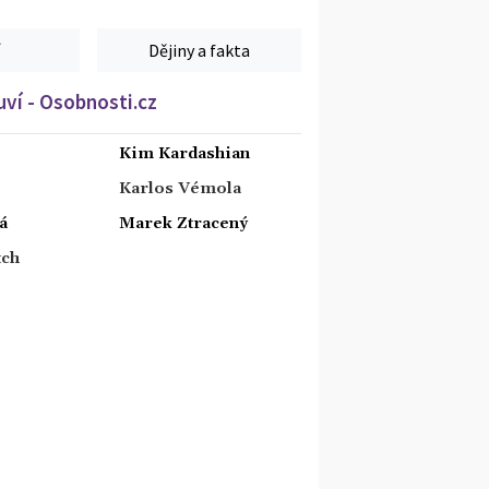
Dějiny a fakta
ví - Osobnosti.cz
Kim Kardashian
Karlos Vémola
á
Marek Ztracený
tch