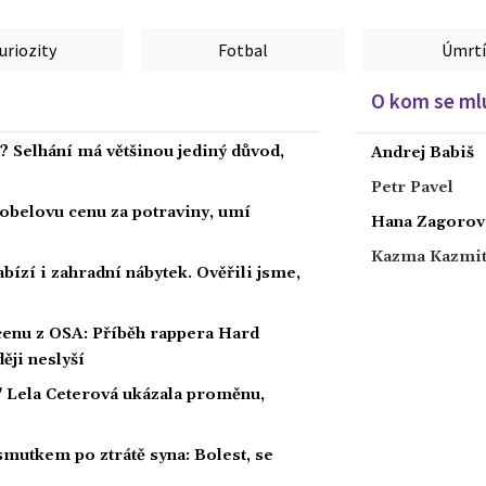
uriozity
Fotbal
Úmrtí
O kom se mlu
a? Selhání má většinou jediný důvod,
Andrej Babiš
Petr Pavel
obelovu cenu za potraviny, umí
Hana Zagorov
Kazma Kazmi
bízí i zahradní nábytek. Ověřili jsme,
 cenu z OSA: Příběh rappera Hard
ěji neslyší
" Lela Ceterová ukázala proměnu,
smutkem po ztrátě syna: Bolest, se