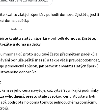
t mezi oblíbené zdroje na Googlu
e kvalitu zlatých šperků v pohodlí domova. Zjistěte, jestli
e si doma padělky.
íte kvalitu zlatých šperků v pohodlí domova. Zjistěte,
střežíte si doma padělky.
bu mnoha lidí, proto jsou také často předmětem padělků a
dávání bohužel ještě snazší
, a tak je větší pravděpodobnost,
je jednoduchý způsob, jak pravost a kvalitu zlatých šperků
alizovaného odborníka.
e
okem se jeho cena navyšuje, což vytváří vynikající podmínky
 za výhodnější, přesto stále vysokou cenu
. Abyste si byli
ně zlatý, podrobte ho doma tomuto jednoduchému domácímu
trojů.