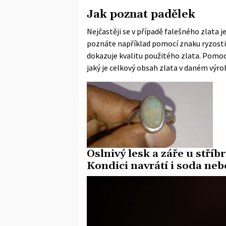
Jak poznat padělek
Nejčastěji se v případě falešného zlata j
poznáte například pomocí znaku ryzosti
dokazuje kvalitu použitého zlata. Pomocí 
jaký je celkový obsah zlata v daném výro
Oslnivý lesk a záře u stří
Kondici navrátí i soda neb