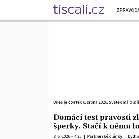
ZPRAVODA
Dnes je
čtvrtek
6. srpna
2026
.
Svátek má
Oldř
Domácí test pravosti zl
šperky. Stačí k němu 
8. 6. 2026 – 4:35
|
Partnerské články
|
bydli