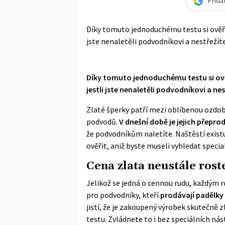
Přida
Díky tomuto jednoduchému testu si ověřít
jste nenaletěli podvodníkovi a nestřežít
Díky tomuto jednoduchému testu si ověř
jestli jste nenaletěli podvodníkovi a ne
Zlaté šperky patří mezi oblíbenou ozdo
podvodů.
V dnešní době je jejich přepro
že podvodníkům naletíte. Naštěstí existu
ověřit, aniž byste museli vyhledat speci
Cena zlata neustále rost
Jelikož se jedná o cennou rudu, každým r
pro podvodníky, kteří
prodávají padělky
jistí, že je zakoupený výrobek skuteč
testu. Zvládnete to i bez speciálních nás