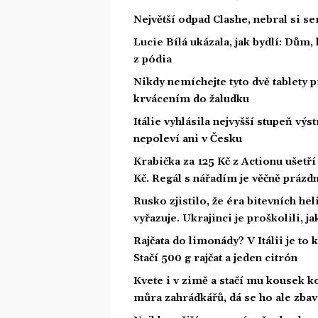
Největší odpad Clashe, nebral si s
Lucie Bílá ukázala, jak bydlí: Dům,
z pódia
Nikdy nemíchejte tyto dvě tablety p
krvácením do žaludku
Itálie vyhlásila nejvyšší stupeň vý
nepoleví ani v Česku
Krabička za 125 Kč z Actionu ušetří 
Kč. Regál s nářadím je věčně prázd
Rusko zjistilo, že éra bitevních he
vyřazuje. Ukrajinci je proškolili, j
Rajčata do limonády? V Itálii je to 
Stačí 500 g rajčat a jeden citrón
Kvete i v zimě a stačí mu kousek ko
můra zahrádkářů, dá se ho ale zbav