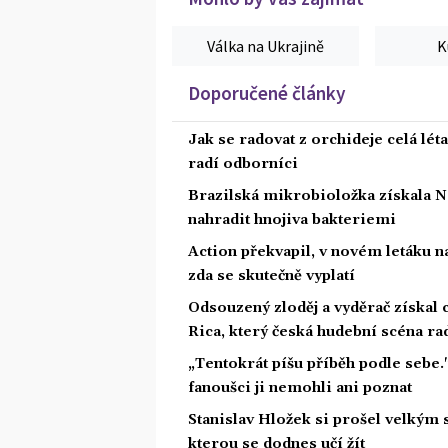
Válka na Ukrajině
K
Doporučené články
Jak se radovat z orchideje celá lét
radí odborníci
Brazilská mikrobioložka získala N
nahradit hnojiva bakteriemi
Action překvapil, v novém letáku na
zda se skutečně vyplatí
Odsouzený zloděj a vyděrač získal
Rica, který česká hudební scéna rad
„Tentokrát píšu příběh podle sebe.
fanoušci ji nemohli ani poznat
Stanislav Hložek si prošel velkým 
kterou se dodnes učí žít