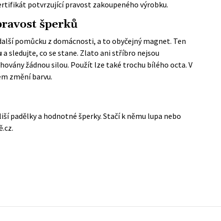
ertifikát potvrzující pravost zakoupeného výrobku.
 pravost šperků
 další pomůcku z domácnosti, a to obyčejný magnet. Ten
u
a sledujte, co se stane. Zlato ani stříbro nejsou
ovány žádnou silou. Použít lze také trochu bílého octa. V
vem změní barvu.
liší padělky a hodnotné šperky. Stačí k němu lupa nebo
ě.cz
.