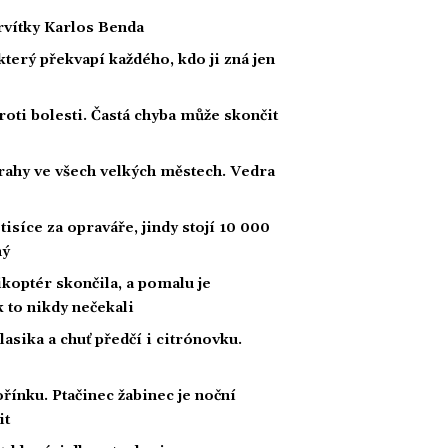
ervítky Karlos Benda
 který překvapí každého, kdo ji zná jen
roti bolesti. Častá chyba může skončit
strahy ve všech velkých městech. Vedra
tisíce za opraváře, jindy stojí 10 000
ný
likoptér skončila, a pomalu je
ak to nikdy nečekali
klasika a chuť předčí i citrónovku.
řínku. Ptačinec žabinec je noční
it