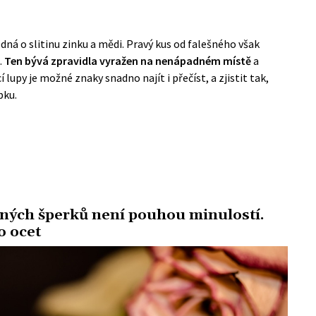
edná o slitinu zinku a mědi. Pravý kus od falešného však
.
Ten bývá zpravidla vyražen na nenápadném místě
a
lupy je možné znaky snadno najít i přečíst, a zjistit tak,
bku.
brných šperků není pouhou minulostí.
o ocet