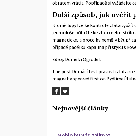
obratem vrátit. Popřípadě si vyžádejte c
Další způsob, jak ověřit
Kromě lupy lze ke kontrole zlata využít
jednoduše přiložte ke zlatu nebo stříbr
magnetické, a proto by neměly být přitah
případě padělku kapalina při styku s ko
Zdroj:
Domek i Ogrodek
The post
Domácí test pravosti zlata roz
magnet
appeared first on
BydlímeÚtuln
Nejnovější články
Mohlo by vás zajímat