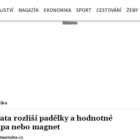
JSTVÍ
MAGAZÍN
EKONOMIKA
SPORT
CESTOVÁNÍ
ŽENY
iška
ata rozliší padělky a hodnotné
lupa nebo magnet
meutulne.cz