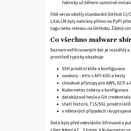
fakticky už během samotné instala
Obě verze obešly standardní GitHub CI/C
LiteLLM
byly nahrány přímo na PyPI pře
tagu nebo releasu na GitHubu. Žádný com
Co všechno malware sbír
Seznam exfiltrovaných dat je rozsáhlý a 
prostředí typicky obsahuje:
SSH privátní klíče a konfigurace
soubory
s API klíči a hesly
.env
cloudové přístupy pro AWS, GCP a 
Kubernetes tokeny a konfigurace
databázová hesla a Git credentials
shell historii, TLS/SSL privátní klí
v některých případech i kryptope
Data byla před odesláním šifrovaná a p
. V Kubernetes p
checkmarx[.]zone