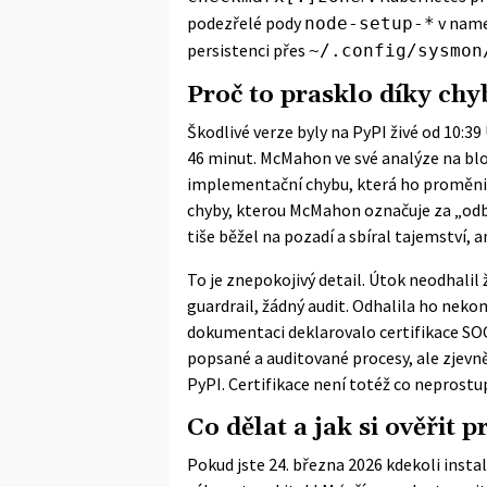
podezřelé pody
v nam
node-setup-*
persistenci přes
~/.config/sysmon
Proč to prasklo díky chy
Škodlivé verze byly na PyPI živé od 10:3
46 minut. McMahon ve své
analýze na bl
implementační chybu, která ho proměnil
chyby, kterou McMahon označuje za „odb
tiše běžel na pozadí a sbíral tajemství, a
To je znepokojivý detail. Útok neodhali
guardrail, žádný audit. Odhalila ho nek
dokumentaci deklarovalo certifikace SOC 2
popsané a auditované procesy, ale zjevn
PyPI. Certifikace není totéž co neprostu
Co dělat a jak si ověřit p
Pokud jste 24. března 2026 kdekoli insta