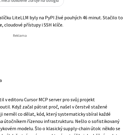
t mezi oblíbené zdroje na Googlu
líčku LiteLLM byly na PyPI živé pouhých 46 minut. Stačilo to
, cloudové přístupy i SSH klíče.
a
l v editoru Cursor MCP server pro svůj projekt
util. Když začal pátrat proč, našel v čerstvě stažené
oji neměl co dělat, kód, který systematicky sbíral každé
 na útočníkem řízenou infrastrukturu. Nešlo o sofistikovaný
zykovém modelu. Šlo o klasický supply-chain útok: někdo se