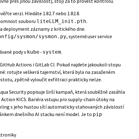
ně přes jinou závislost), stojí za to provést kontrolu.
věřte verzi. Hledáte 1.82.7 nebo 1.82.8.
ítomnost souboru
.
liteLLM_init.pth
y a deployment záznamy z kritického dne.
, systemd user service
onfig/sysmon/sysmon.py
ávané pody v
.
kube-system
GitHub Actions i GitLab CI
. Pokud najdete jakoukoli stopu
é: rotujte veškerá tajemství, která byla na zasaženém
totu, zpětně vyloučit exfiltraci prakticky nelze.
qua Security
popisuje širší kampaň, která souběžně zasáhla
Action KICS. Bariéra vstupu pro supply-chain útoky na
ooling s jeho hustou sítí automaticky stahovaných závislostí
 článkem dnešního AI stacku není model. Je to
pip
ktroniky