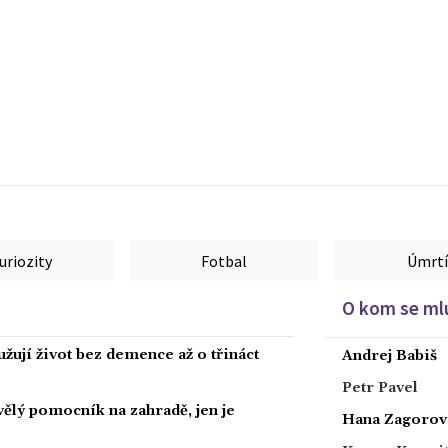
uriozity
Fotbal
Úmrtí
O kom se mlu
žují život bez demence až o třináct
Andrej Babiš
Petr Pavel
kvělý pomocník na zahradě, jen je
Hana Zagorov