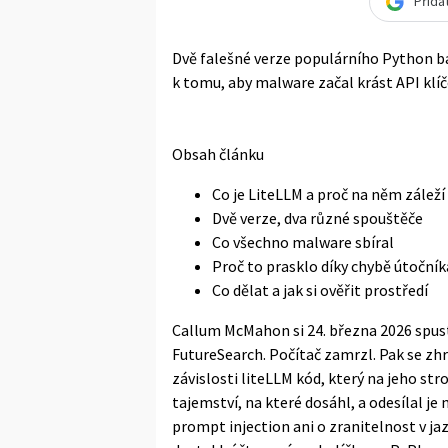
Přida
Dvě falešné verze populárního Python ba
k tomu, aby malware začal krást API klíče
Obsah článku
Co je LiteLLM a proč na něm záleží
Dvě verze, dva různé spouštěče
Co všechno malware sbíral
Proč to prasklo díky chybě útočník
Co dělat a jak si ověřit prostředí
Callum McMahon si 24. března 2026 spusti
FutureSearch. Počítač zamrzl. Pak se zhro
závislosti liteLLM kód, který na jeho str
tajemství, na které dosáhl, a odesílal je
prompt injection ani o zranitelnost v ja