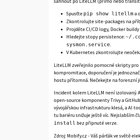
sáhnout po LiteLLM (přímo nebo transitiv
Spusťte
a o
pip show litellm
Zkontrolujte site-packages na př
Projděte CI/CD logy, Docker build
Hledejte stopy persistence:
~/.c
.
sysmon.service
V Kubernetes zkontrolujte neoček
LiteLLM zveřejnilo pomocné skripty pro
kompromitace, doporučení je jednoznačn
hostu přítomná. Nečekejte na forenzní jis
Incident kolem LiteLLM není izolovaný.
A
open-source komponenty Trivy a GitHub 
vývojářskou infrastrukturu klesá, a AI t
tu bariéru snižuje ještě víc. Nejslabším
bez připnuté verze.
install
Zdroj:
Mobify.cz - Váš párťák ve světě ele