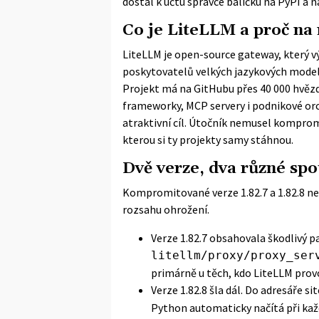
dostal k účtu správce balíčku na PyPI a n
Co je LiteLLM a proč na 
LiteLLM je open-source gateway, který 
poskytovatelů velkých jazykových model
Projekt má na GitHubu přes 40 000 hvězd
frameworky, MCP servery i podnikové orch
atraktivní cíl. Útočník nemusel kompromit
kterou si ty projekty samy stáhnou.
Dvě verze, dva různé spo
Kompromitované verze 1.82.7 a 1.82.8 neb
rozsahu ohrožení.
Verze 1.82.7 obsahovala škodlivý 
litellm/proxy/proxy_ser
primárně u těch, kdo LiteLLM provo
Verze 1.82.8 šla dál. Do adresáře s
Python automaticky načítá při kaž