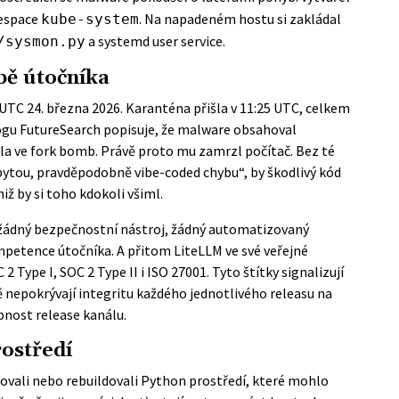
espace
. Na napadeném hostu si zakládal
kube-system
a systemd user service.
/sysmon.py
bě útočníka
9 UTC 24. března 2026. Karanténa přišla v 11:25 UTC, celkem
ogu FutureSearch
popisuje, že malware obsahoval
a ve fork bomb. Právě proto mu zamrzl počítač. Bez té
ytou, pravděpodobně vibe-coded chybu“, by škodlivý kód
niž by si toho kdokoli všiml.
l žádný bezpečnostní nástroj, žádný automatizovaný
ompetence útočníka. A přitom LiteLLM ve své veřejné
 Type I, SOC 2 Type II i ISO 27001. Tyto štítky signalizují
ě nepokrývají integritu každého jednotlivého releasu na
pnost release kanálu.
rostředí
lovali nebo rebuildovali Python prostředí, které mohlo