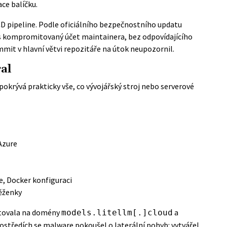
ce balíčku.
D pipeline. Podle
oficiálního bezpečnostního updatu
s kompromitovaný účet maintainera, bez odpovídajícího
mit v hlavní větvi repozitáře na útok neupozornil.
al
pokrývá prakticky vše, co vývojářský stroj nebo serverové
Azure
če, Docker konfiguraci
něženky
utovala na domény
a
models.litellm[.]cloud
rostředích se malware pokoušel o laterální pohyb: vytvářel