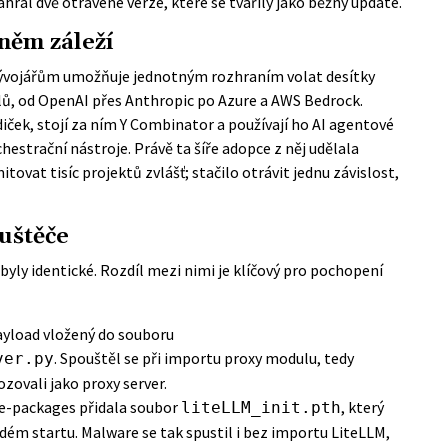
ahrál dvě otrávené verze, které se tvářily jako běžný update.
něm záleží
vývojářům umožňuje jednotným rozhraním volat desítky
ů, od OpenAI přes Anthropic po Azure a AWS Bedrock.
iček, stojí za ním Y Combinator a používají ho AI agentové
estrační nástroje. Právě ta šíře adopce z něj udělala
ovat tisíc projektů zvlášť; stačilo otrávit jednu závislost,
uštěče
yly identické. Rozdíl mezi nimi je klíčový pro pochopení
payload vložený do souboru
. Spouštěl se při importu proxy modulu, tedy
ver.py
zovali jako proxy server.
ite-packages přidala soubor
, který
liteLLM_init.pth
dém startu. Malware se tak spustil i bez importu LiteLLM,