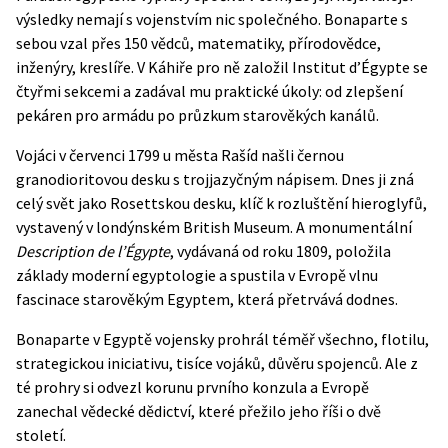
výsledky nemají s vojenstvím nic společného. Bonaparte s
sebou vzal přes 150 vědců, matematiky, přírodovědce,
inženýry, kreslíře. V Káhiře pro ně založil Institut d’Égypte se
čtyřmi sekcemi a zadával mu praktické úkoly: od zlepšení
pekáren pro armádu po průzkum starověkých kanálů.
Vojáci v červenci 1799 u města Rašíd našli černou
granodioritovou desku s trojjazyčným nápisem. Dnes ji zná
celý svět jako
Rosettskou desku
, klíč k rozluštění hieroglyfů,
vystavený v londýnském British Museum. A monumentální
Description de l’Égypte
, vydávaná od roku 1809, položila
základy moderní egyptologie a spustila v Evropě vlnu
fascinace starověkým Egyptem, která přetrvává dodnes.
Bonaparte v Egyptě vojensky prohrál téměř všechno, flotilu,
strategickou iniciativu, tisíce vojáků, důvěru spojenců. Ale z
té prohry si odvezl korunu prvního konzula a Evropě
zanechal vědecké dědictví, které přežilo jeho říši o dvě
století.