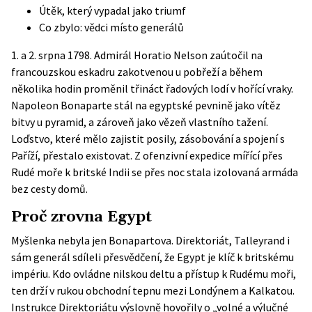
Útěk, který vypadal jako triumf
Co zbylo: vědci místo generálů
1. a 2. srpna 1798. Admirál Horatio Nelson zaútočil na
francouzskou eskadru zakotvenou u pobřeží a během
několika hodin proměnil třináct řadových lodí v hořící vraky.
Napoleon Bonaparte stál na egyptské pevnině jako vítěz
bitvy u pyramid, a zároveň jako vězeň vlastního tažení.
Loďstvo, které mělo zajistit posily, zásobování a spojení s
Paříží, přestalo existovat. Z ofenzivní expedice mířící přes
Rudé moře k britské Indii se přes noc stala izolovaná armáda
bez cesty domů.
Proč zrovna Egypt
Myšlenka nebyla jen Bonapartova. Direktoriát, Talleyrand i
sám generál sdíleli přesvědčení, že Egypt je klíč k britskému
impériu. Kdo ovládne nilskou deltu a přístup k Rudému moři,
ten drží v rukou obchodní tepnu mezi Londýnem a Kalkatou.
Instrukce Direktoriátu výslovně hovořily o „volné a výlučné