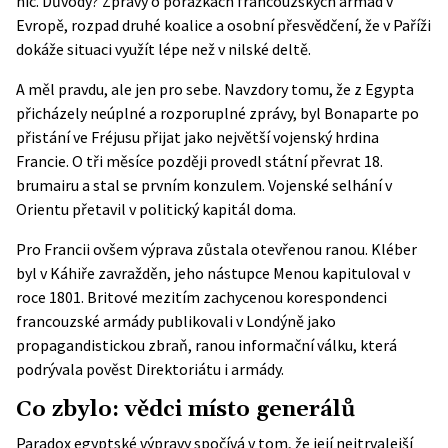
nic. Důvody? Zprávy o porážkách francouzských armád v
Evropě, rozpad druhé koalice a osobní přesvědčení, že v Paříži
dokáže situaci využít lépe než v nilské deltě.
A měl pravdu, ale jen pro sebe. Navzdory tomu, že z Egypta
přicházely neúplné a rozporuplné zprávy, byl Bonaparte po
přistání ve Fréjusu přijat jako největší vojenský hrdina
Francie. O tři měsíce později provedl státní převrat 18.
brumairu a stal se prvním konzulem. Vojenské selhání v
Orientu přetavil v politický kapitál doma.
Pro Francii ovšem výprava zůstala otevřenou ranou. Kléber
byl v Káhiře zavražděn, jeho nástupce Menou kapituloval v
roce 1801. Britové mezitím zachycenou korespondenci
francouzské armády
publikovali v Londýně
jako
propagandistickou zbraň, ranou informační válku, která
podrývala pověst Direktoriátu i armády.
Co zbylo: vědci místo generálů
Paradox egyptské výpravy spočívá v tom, že její nejtrvalejší