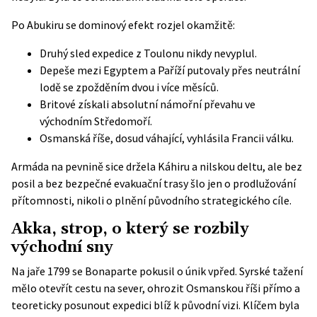
Po Abukiru se dominový efekt rozjel okamžitě:
Druhý sled expedice z Toulonu nikdy nevyplul.
Depeše mezi Egyptem a Paříží putovaly přes neutrální
lodě se zpožděním dvou i více měsíců.
Britové získali absolutní námořní převahu ve
východním Středomoří.
Osmanská říše, dosud váhající, vyhlásila Francii válku.
Armáda na pevnině sice držela Káhiru a nilskou deltu, ale bez
posil a bez bezpečné evakuační trasy šlo jen o prodlužování
přítomnosti, nikoli o plnění původního strategického cíle.
Akka, strop, o který se rozbily
východní sny
Na jaře 1799 se Bonaparte pokusil o únik vpřed. Syrské tažení
mělo otevřít cestu na sever, ohrozit Osmanskou říši přímo a
teoreticky posunout expedici blíž k původní vizi. Klíčem byla