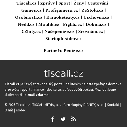
Tiscali.cz
|
Zprávy
|
Sport
|
Ženy
|
Cestování
|
Games.cz
|
Profigamers.cz
|
ZeStolu.cz
|
Osobnosti.cz
|
Karaoketexty.cz
|
Úschovna.cz
|
Nedd.cz
|
Moulík.cz
|
Fights.cz
|
Dokina.cz
|
CZhity.cz
|
Našepeníze.cz
|
Srovnám.cz
|
StartupInsider.cz
Partneři:
Peníze.cz
Tiscali.cz
je český zpravodajský portál, na kterém najdete
zprávy
z domova
a ze světa,
sport
, finance nebo servis s předpovědí počasí. Mezi oblíbené
služby patří i
e-mail zdarma
.
© 2026 Tiscali.cz |
TISCALI MEDIA, a.s.
|
Člen skupiny DIGNITY, s.r.o.
|
Kontakt
|
O nás
|
Kodex