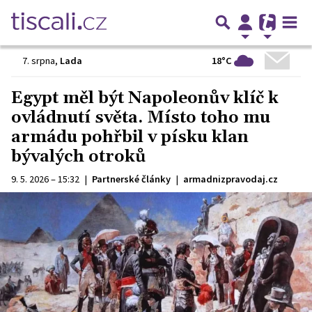
18°C
7. srpna
,
Lada
Egypt měl být Napoleonův klíč k
ovládnutí světa. Místo toho mu
armádu pohřbil v písku klan
bývalých otroků
9. 5. 2026 – 15:32
|
Partnerské články
|
armadnizpravodaj.cz