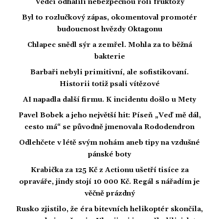
Vědci odhalili nebezpečnou roli fruktózy
Byl to rozlučkový zápas, okomentoval promotér
budoucnost hvězdy Oktagonu
Chlapec snědl sýr a zemřel. Mohla za to běžná
bakterie
Barbaři nebyli primitivní, ale sofistikovaní.
Historii totiž psali vítězové
AI napadla další firmu. K incidentu došlo u Mety
Pavel Bobek a jeho největší hit: Píseň „Veď mě dál,
cesto má“ se původně jmenovala Rododendron
Odlehčete v létě svým nohám aneb tipy na vzdušné
pánské boty
Krabička za 125 Kč z Actionu ušetří tisíce za
opraváře, jindy stojí 10 000 Kč. Regál s nářadím je
věčně prázdný
Rusko zjistilo, že éra bitevních helikoptér skončila,