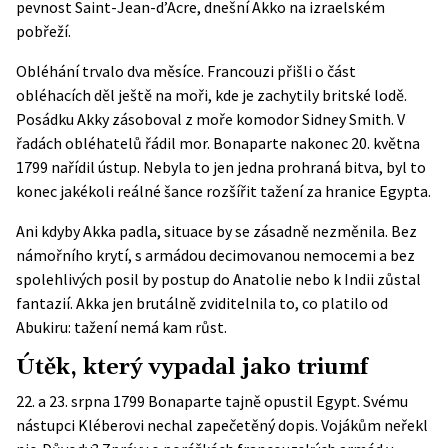
pevnost Saint-Jean-d’Acre, dnešní Akko na izraelském
pobřeží.
Obléhání trvalo dva měsíce. Francouzi přišli o část
obléhacích děl ještě na moři, kde je zachytily britské lodě.
Posádku Akky zásoboval z moře komodor Sidney Smith. V
řadách obléhatelů řádil mor. Bonaparte nakonec 20. května
1799 nařídil ústup. Nebyla to jen jedna prohraná bitva, byl to
konec jakékoli reálné šance rozšířit tažení za hranice Egypta.
Ani kdyby Akka padla, situace by se zásadně nezměnila. Bez
námořního krytí, s armádou decimovanou nemocemi a bez
spolehlivých posil by postup do Anatolie nebo k Indii zůstal
fantazií. Akka jen brutálně zviditelnila to, co platilo od
Abukiru: tažení nemá kam růst.
Útěk, který vypadal jako triumf
22. a 23. srpna 1799 Bonaparte tajně opustil Egypt. Svému
nástupci Kléberovi nechal zapečetěný dopis. Vojákům neřekl