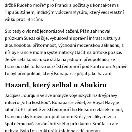
držbě Rudého moře“ pro Francii a počítaly s kontaktem s
Tipu Sultánem, indickým vládcem Mysúru, který vedl vlastní
válku proti Britům.
Šlo tedy o víc než jednorázové tažení. Plán zahrnoval
průzkum Suezské šíje, vybudování správní infrastruktury a
dlouhodobou přítomnost, východní mocenskou základnu, z
níž by Francie mohla systematicky tlačit na britské pozice.
Jenže celá konstrukce stála na jednom předpokladu: že
francouzské loďstvo udrží Středomoří pod kontrolou. A právě
to byl předpoklad, který Bonaparte přijal jako hazard.
Hazard, který selhal u Abukiru
Jacques Jourquin ve své
analýze vojenských rizik výpravy
mluví o „vrhu kostkou“. Bonaparte věděl, že Royal Navy je
silnější. Při plavbě ze Středomoří ho Nelson o vlásek minul,
francouzský konvoj proplul kolem Kréty jen díky mlze a
špatnému načasování britského průzkumu. Smůla to ale
nebyla. Byla to strukturální slabina celé operace.