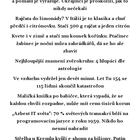
a pomalu je vyřazuje. Ukrajinci je proškolili, jak to
nikdy nečekali
Rajčata do limonády? V Itálii je to klasika a chuť
předčí i citrónovku. Stačí 500 g rajčat a jeden citrón
Kvete i v zimě a stačí mu kousek kořínku. Ptačinec
žabinec je noční můra zahrádkářů, dá se ho ale
zbavit
Nejhloupější znamení zvěrokruhu: 4 hlupáci dle
astrologie
Ve vzduchu vydržel jen devět minut. Let Tu-154 se
115 lidmi skončil katastrofou
Maličká knížka po babičce, která vypadá, že se
každou chvíli rozpadne, může mít cenu tisíců korun
„Azbest IT světa“: 70 % světových transakcí běží na
programovacím jazyce z roku 1959. Nikdo ho
neumí nahradit
Střelba u Kremlu kvůli e-shopu za biliony, Putin