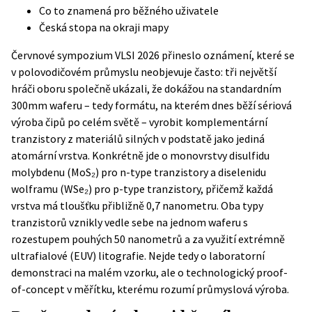
Co to znamená pro běžného uživatele
Česká stopa na okraji mapy
Červnové sympozium VLSI 2026 přineslo oznámení, které se
v polovodičovém průmyslu neobjevuje často: tři největší
hráči oboru společně ukázali, že dokážou na standardním
300mm waferu – tedy formátu, na kterém dnes běží sériová
výroba čipů po celém světě – vyrobit komplementární
tranzistory z materiálů silných v podstatě jako jediná
atomární vrstva. Konkrétně jde o monovrstvy disulfidu
molybdenu (MoS₂) pro n-type tranzistory a diselenidu
wolframu (WSe₂) pro p-type tranzistory, přičemž každá
vrstva má tloušťku přibližně 0,7 nanometru. Oba typy
tranzistorů vznikly vedle sebe na jednom waferu s
rozestupem pouhých 50 nanometrů a za využití extrémně
ultrafialové (EUV) litografie. Nejde tedy o laboratorní
demonstraci na malém vzorku, ale o technologický proof-
of-concept v měřítku, kterému rozumí průmyslová výroba.