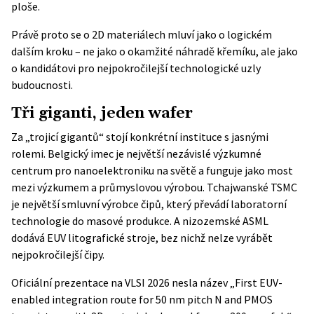
ploše.
Právě proto se o 2D materiálech mluví jako o logickém
dalším kroku – ne jako o okamžité náhradě křemíku, ale jako
o kandidátovi pro nejpokročilejší technologické uzly
budoucnosti.
Tři giganti, jeden wafer
Za „trojicí gigantů“ stojí konkrétní instituce s jasnými
rolemi. Belgický
imec
je největší nezávislé výzkumné
centrum pro nanoelektroniku na světě a funguje jako most
mezi výzkumem a průmyslovou výrobou. Tchajwanské TSMC
je největší smluvní výrobce čipů, který převádí laboratorní
technologie do masové produkce. A nizozemské ASML
dodává EUV litografické stroje, bez nichž nelze vyrábět
nejpokročilejší čipy.
Oficiální prezentace na VLSI 2026 nesla název „First EUV-
enabled integration route for 50 nm pitch N and PMOS