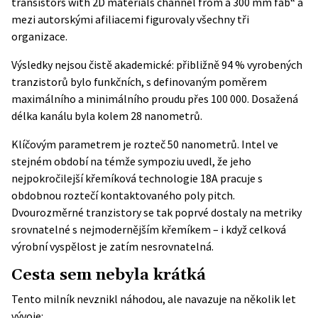
transistors with 2D materials channel from a 300 mm fab“ a
mezi autorskými afiliacemi figurovaly všechny tři
organizace.
Výsledky nejsou čistě akademické: přibližně 94 % vyrobených
tranzistorů bylo funkčních, s definovaným poměrem
maximálního a minimálního proudu přes 100 000. Dosažená
délka kanálu byla kolem 28 nanometrů.
Klíčovým parametrem je rozteč 50 nanometrů. Intel ve
stejném období na témže sympoziu uvedl, že jeho
nejpokročilejší křemíková technologie 18A pracuje s
obdobnou roztečí kontaktovaného poly pitch.
Dvourozměrné tranzistory se tak poprvé dostaly na metriky
srovnatelné s nejmodernějším křemíkem – i když celková
výrobní vyspělost je zatím nesrovnatelná.
Cesta sem nebyla krátká
Tento milník nevznikl náhodou, ale navazuje na několik let
vývoje: