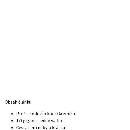
Obsah článku
Proč se mluví o konci křemíku
Tři giganti, jeden wafer
Cesta sem nebyla krátká