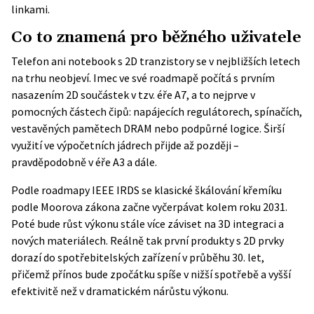
linkami.
Co to znamená pro běžného uživatele
Telefon ani notebook s 2D tranzistory se v nejbližších letech
na trhu neobjeví. Imec ve své
roadmapě
počítá s prvním
nasazením 2D součástek v tzv. éře A7, a to nejprve v
pomocných částech čipů: napájecích regulátorech, spínačích,
vestavěných pamětech DRAM nebo podpůrné logice. Širší
využití ve výpočetních jádrech přijde až později –
pravděpodobně v éře A3 a dále.
Podle roadmapy IEEE IRDS se klasické škálování křemíku
podle Moorova zákona začne vyčerpávat kolem roku 2031.
Poté bude růst výkonu stále více záviset na 3D integraci a
nových materiálech. Reálně tak první produkty s 2D prvky
dorazí do spotřebitelských zařízení v průběhu 30. let,
přičemž přínos bude zpočátku spíše v nižší spotřebě a vyšší
efektivitě než v dramatickém nárůstu výkonu.