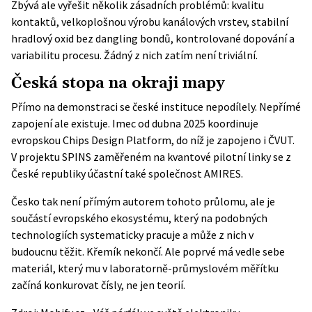
Zbývá ale vyřešit několik zásadních problémů: kvalitu
kontaktů, velkoplošnou výrobu kanálových vrstev, stabilní
hradlový oxid bez dangling bondů, kontrolované dopování a
variabilitu procesu. Žádný z nich zatím není triviální.
Česká stopa na okraji mapy
Přímo na demonstraci se české instituce nepodílely. Nepřímé
zapojení ale existuje. Imec od dubna 2025 koordinuje
evropskou Chips Design Platform, do níž je zapojeno i ČVUT.
V projektu SPINS zaměřeném na kvantové pilotní linky se z
České republiky účastní také společnost AMIRES.
Česko tak není přímým autorem tohoto průlomu, ale je
součástí evropského ekosystému, který na podobných
technologiích systematicky pracuje a může z nich v
budoucnu těžit. Křemík nekončí. Ale poprvé má vedle sebe
materiál, který mu v laboratorně-průmyslovém měřítku
začíná konkurovat čísly, ne jen teorií.