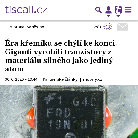
25°C
8. srpna
,
Soběslav
Éra křemíku se chýlí ke konci.
Giganti vyrobili tranzistory z
materiálu silného jako jediný
atom
30. 6. 2026 – 19:44
|
Partnerské články
|
mobify.cz