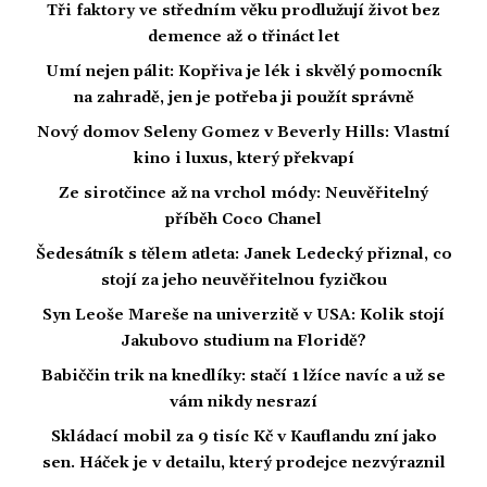
Tři faktory ve středním věku prodlužují život bez
demence až o třináct let
Umí nejen pálit: Kopřiva je lék i skvělý pomocník
na zahradě, jen je potřeba ji použít správně
Nový domov Seleny Gomez v Beverly Hills: Vlastní
kino i luxus, který překvapí
Ze sirotčince až na vrchol módy: Neuvěřitelný
příběh Coco Chanel
Šedesátník s tělem atleta: Janek Ledecký přiznal, co
stojí za jeho neuvěřitelnou fyzičkou
Syn Leoše Mareše na univerzitě v USA: Kolik stojí
Jakubovo studium na Floridě?
Babiččin trik na knedlíky: stačí 1 lžíce navíc a už se
vám nikdy nesrazí
Skládací mobil za 9 tisíc Kč v Kauflandu zní jako
sen. Háček je v detailu, který prodejce nezvýraznil