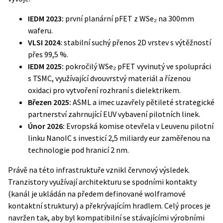
IEDM 2023:
první planární pFET z WSe₂ na 300mm
waferu.
VLSI 2024:
stabilní suchý přenos 2D vrstev s výtěžností
přes 99,5 %.
IEDM 2025:
pokročilý WSe₂ pFET vyvinutý ve spolupráci
s TSMC, využívající dvouvrstvý materiál a řízenou
oxidaci pro vytvoření rozhraní s dielektrikem.
Březen 2025:
ASML a imec uzavřely pětileté strategické
partnerství zahrnující EUV vybavení pilotních linek.
Únor 2026:
Evropská komise otevřela v Leuvenu pilotní
linku NanoIC s investicí 2,5 miliardy eur zaměřenou na
technologie pod hranicí 2 nm.
Právě na této infrastruktuře vznikl červnový výsledek.
Tranzistory využívají architekturu se spodními kontakty
(kanál je ukládán na předem definované wolframové
kontaktní struktury) a překrývajícím hradlem. Celý proces je
navržen tak, aby byl kompatibilní se stávajícími výrobními