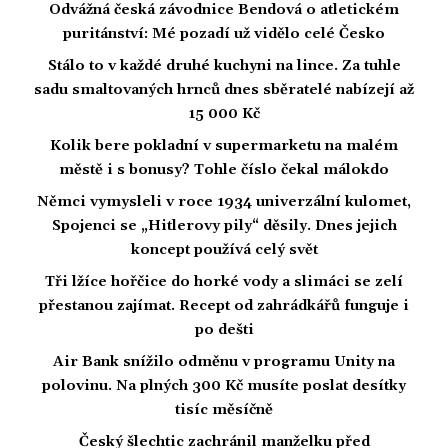
Odvážná česká závodnice Bendová o atletickém
puritánství: Mé pozadí už vidělo celé Česko
Stálo to v každé druhé kuchyni na lince. Za tuhle
sadu smaltovaných hrnců dnes sběratelé nabízejí až
15 000 Kč
Kolik bere pokladní v supermarketu na malém
městě i s bonusy? Tohle číslo čekal málokdo
Němci vymysleli v roce 1934 univerzální kulomet,
Spojenci se „Hitlerovy pily“ děsily. Dnes jejich
koncept používá celý svět
Tři lžíce hořčice do horké vody a slimáci se zelí
přestanou zajímat. Recept od zahrádkářů funguje i
po dešti
Air Bank snížilo odměnu v programu Unity na
polovinu. Na plných 300 Kč musíte poslat desítky
tisíc měsíčně
Český šlechtic zachránil manželku před