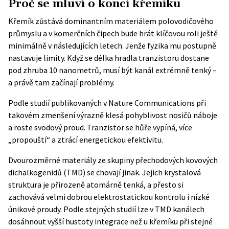
Proč se mluví o konci křemíku
Křemík zůstává dominantním materiálem polovodičového
průmyslu a v komerčních čipech bude hrát klíčovou roli ještě
minimálně v následujících letech. Jenže fyzika mu postupně
nastavuje limity. Když se délka hradla tranzistoru dostane
pod zhruba 10 nanometrů, musí být kanál extrémně tenký –
a právě tam začínají problémy.
Podle studií publikovaných v
Nature Communications
při
takovém zmenšení výrazně klesá pohyblivost nosičů náboje
a roste svodový proud. Tranzistor se hůře vypíná, více
„propouští“ a ztrácí energetickou efektivitu.
Dvourozměrné materiály ze skupiny přechodových kovových
dichalkogenidů (TMD) se chovají jinak. Jejich krystalová
struktura je přirozeně atomárně tenká, a přesto si
zachovává velmi dobrou elektrostatickou kontrolu i nízké
únikové proudy. Podle stejných studií lze v TMD kanálech
dosáhnout vyšší hustoty integrace než u křemíku při stejné