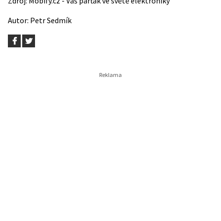
Zdroj:
Mobify.cz - Váš párťák ve světě elektroniky
Autor:
Petr Sedmík