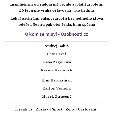
znásilněním od rudoarmějce, ale zaplatil životem;
40 let jsme vraha oslavovali jako hrdinu
Lékař zachránil chlapci život a bez jediného slova
odešel. Sestra pak otci řekla, kam spěchá
O kom se mluví - Osobnosti.cz
Andrej Babiš
Petr Pavel
Hana Zagorová
Kazma Kazmitch
Kim Kardashian
Karlos Vémola
Marek Ztracený
Tiscali.cz
|
Zprávy
|
Sport
|
Ženy
|
Cestování
|