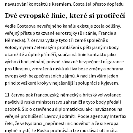
navazování kontaktů s Kremlem. Costa šel přesto dopředu.
Dvě evropské linie, které si protiřečí
Vedle Costaova neveřejného kanálu existuje zcela odlišný,
veřejný přístup takzvané eurotrojky (Británie, Francie a
Německa). 7. června vydaly tyto tři země společně s
Volodymyrem Zelenským
prohlášení
s pěti jasnými body:
okamžité a úplné příměří, současná linie kontaktu jako
výchozí bod jednání, právně závazné bezpečnostní garance
pro Ukrajinu, zmražená ruská aktiva beze změny a ochrana
evropských bezpečnostních zájmů. A nad tím vším jeden
princip: veškeré kroky v nejtěsnější spolupráci s Kyjevem.
11. června pak francouzský, německý a britský velvyslanec
navštívili ruské ministerstvo zahraničí a tyto body předali
osobně. Šlo o otevřenou diplomatickou akci navázanou na
veřejné prohlášení. Lavrov ji odmítl. Podle agentury Interfax
řekl, že velvyslanci „nepřinesli nic nového“ a že si Evropa
mylně myslí, že Rusko prohrává a lze mu dávat ultimáta.