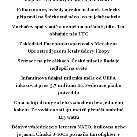
utajení. Teď unikly detaily jejich oslavy
Filharmonie, hvězdy a vzduch: Janek Ledecký
připravil na Štěrkovně něco, co tu ještě nebylo
Machačev spal v autě a neměl na pořádné jídlo. Teď
obhajuje pás UFC
Zakladatel Facebooku sparoval s Merabem.
Uprostřed jezera létaly údery i kopy
Senzace na překážkách. Český mladík Rada je
nejlepší na světě
Infantinova údajná milenka měla od UEFA
inkasovat přes 3,7 milionu Kč. Federace platbu
potvrdila
Čína nabíjí drony za letu vzduchem bez jediného
kabelu. Ze vzdálenosti 30 metrů přenáší stabilně
143 wattů
Děsivý výsledek pro letectva NATO, královna nebe
je jasná: Čínská J-10CE porazila Eurofighter v