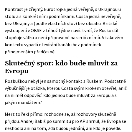
Kontrast je zřejmý. Eurotrojka jedná veřejně, s Ukrajinou u
stolu a s konkrétními podmínkami. Costa jedná neveřejně,
bez Ukrajiny a (podle vlastních slov) bez obsahu. Britské
vystoupení v OBSE
z téhož týdne navíc tvrdí, že Rusko dál
stupňuje válku a není připravené na seriózní mír. V takovém
kontextu vypadá otevírání kanálu bez podmínek
přinejmenším předčasně.
Skutečný spor: kdo bude mluvit za
Evropu
Rozbuškou nebyl jen samotný kontakt s Ruskem. Podstatně
výbušnější je otázka, kterou Costa svým krokem otevřel, aniž
na ni měl odpověď: kdo jednou bude mluvit za Evropu a s
jakým mandátem?
Merz to řekl přímo: rozhodne se, až rozhovory skutečně
přijdou. Andrej Babiš po summitu pro AP shrnul, že Evropa se
neshodla ani na tom, zda budou jednání, ani kdo je povede.