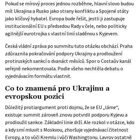
Pokud se mírový proces jednou rozběhne, hlavní slovo budou
mít Ukrajina a Rusko jako strany konfliktu a Spojené státy
jako klíčový hybatel. Evropa bude řešit, jestli ji zastupuje
institucionální EU s předsedou Rady v čele, nebo politicky
agilnější eurotrojka s vlastní linií sladěnou s Kyjevem.
Česká vládní zpráva po summitu tuto otázku obchází. Praha
zdůraznila pokračování podpory Ukrajiny a prodloužení
protiruských sankcí o dvanáct měsíců. Spor o Costaův kanál
veřejně nekomentovala. Podle všeho nechtěla debatu o
vyjednávacím formátu vlastnit.
Co to znamená pro Ukrajinu a
evropskou pozici
Důležitý protiargument proti dojmu, že se EU „láme“,
existuje: summit zároveň znovu potvrdil podporu Kyjevu a
prodloužil sankce. Základní linie drží. Ale rozkol v otázce, kdo
a kdy smí mluvit s Moskvou, zhoršuje vyjednávací čitelnost
Evropy, a to vůči Kremlu i vůči Washingtonu. Lavrov ostatně