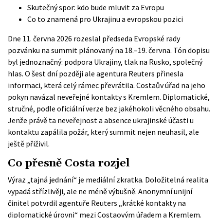
Skutečný spor: kdo bude mluvit za Evropu
Co to znamená pro Ukrajinu a evropskou pozici
Dne 11. června 2026 rozeslal předseda Evropské rady
pozvánku na summit plánovaný na 18.–19. června. Tón dopisu
byl jednoznačný: podpora Ukrajiny, tlak na Rusko, společný
hlas. O šest dní později ale agentura Reuters přinesla
informaci, která celý rámec převrátila. Costaův úřad na jeho
pokyn navázal neveřejné kontakty s Kremlem. Diplomatické,
stručné, podle oficiální verze bez jakéhokoli věcného obsahu.
Jenže právě ta neveřejnost a absence ukrajinské účasti u
kontaktu zapálila požár, který summit nejen neuhasil, ale
ještě přiživil.
Co přesně Costa rozjel
Výraz „tajná jednání“ je mediální zkratka. Doložitelná realita
vypadá střízlivěji, ale ne méně výbušně. Anonymní unijní
činitel potvrdil agentuře
Reuters
„krátké kontakty na
diplomatické úrovni“ mezi Costaovým úřadem a Kremlem.