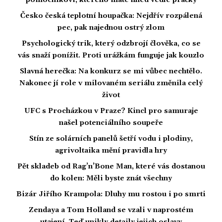
pomocníkovi, kterého máte hned vedle pračky
Česko česká teplotní houpačka: Nejdřív rozpálená
pec, pak najednou ostrý zlom
Psychologický trik, který odzbrojí člověka, co se
vás snaží ponížit. Proti urážkám funguje jak kouzlo
Slavná herečka: Na konkurz se mi vůbec nechtělo.
Nakonec jí role v milovaném seriálu změnila celý
život
UFC s Procházkou v Praze? Kincl pro samuraje
našel potenciálního soupeře
Stín ze solárních panelů šetří vodu i plodiny,
agrivoltaika mění pravidla hry
Pět skladeb od Rag’n’Bone Man, které vás dostanou
do kolen: Měli byste znát všechny
Bizár Jiřího Krampola: Dluhy mu rostou i po smrti
Zendaya a Tom Holland se vzali v naprostém