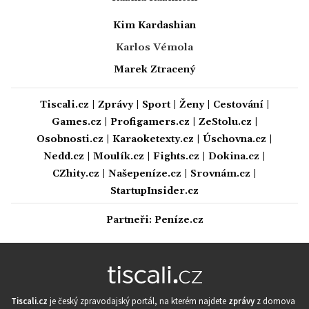
Kim Kardashian
Karlos Vémola
Marek Ztracený
Tiscali.cz
|
Zprávy
|
Sport
|
Ženy
|
Cestování
|
Games.cz
|
Profigamers.cz
|
ZeStolu.cz
|
Osobnosti.cz
|
Karaoketexty.cz
|
Úschovna.cz
|
Nedd.cz
|
Moulík.cz
|
Fights.cz
|
Dokina.cz
|
CZhity.cz
|
Našepeníze.cz
|
Srovnám.cz
|
StartupInsider.cz
Partneři:
Peníze.cz
Tiscali.cz
je český zpravodajský portál, na kterém najdete
zprávy
z domova