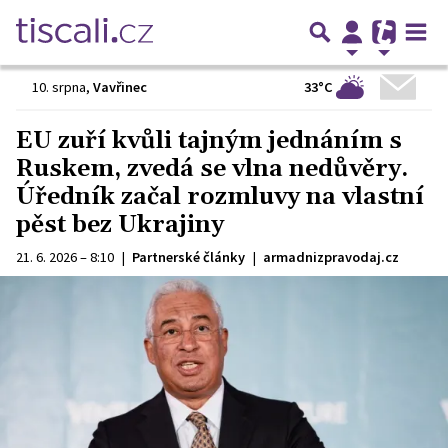
33°C
10. srpna
,
Vavřinec
EU zuří kvůli tajným jednáním s
Ruskem, zvedá se vlna nedůvěry.
Úředník začal rozmluvy na vlastní
pěst bez Ukrajiny
21. 6. 2026 – 8:10
|
Partnerské články
|
armadnizpravodaj.cz