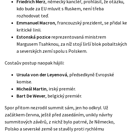
Friedrich Merz
, německý kancléř, prohlásil, že otázku,
kdo bude za EU mluvit s Ruskem, není třeba
rozhodovat teď.
Emmanuel Macron
, francouzský prezident, se přidal ke
kritické linii.
Estonská pozice
reprezentovaná ministrem
Margusem Tsahknou, za níž stojí širší blok pobaltských
a severských zemí spolu s Polskem.
Costaův postup naopak hájili:
Ursula von der Leyenová
, předsedkyně Evropské
komise.
Micheál Martin
, irský premiér.
Bart De Wever
, belgický premiér.
Spor přitom nezrodil summit sám, jen ho odkryl. Už
začátkem června, ještě před zasedáním, unikly návrhy
summitových závěrů, z nichž bylo patrné, že Německo,
Polsko a severské země se stavěly proti rychlému