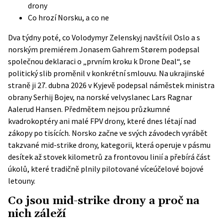
drony
Co hrozí Norsku, a co ne
Dva týdny poté, co Volodymyr Zelenskyj navštívil Oslo a s
norským premiérem Jonasem Gahrem Størem podepsal
společnou deklaraci o „prvním kroku k Drone Deal“, se
politický slib proměnil v konkrétní smlouvu. Na ukrajinské
straně ji 27. dubna 2026 v Kyjevě podepsal náměstek ministra
obrany Serhij Bojev, na norské velvyslanec Lars Ragnar
Aalerud Hansen. Předmětem nejsou průzkumné
kvadrokoptéry ani malé FPV drony, které dnes létají nad
zákopy po tisících. Norsko začne ve svých závodech vyrábět
takzvané mid-strike drony, kategorii, která operuje v pásmu
desítek až stovek kilometrů za frontovou linií a přebírá část
úkolů, které tradičně plnily pilotované víceúčelové bojové
letouny.
Co jsou mid-strike drony a proč na
nich záleží