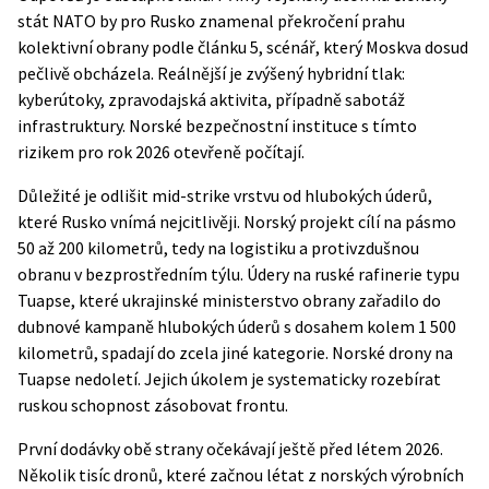
stát NATO by pro Rusko znamenal překročení prahu
kolektivní obrany podle článku 5, scénář, který Moskva dosud
pečlivě obcházela. Reálnější je zvýšený hybridní tlak:
kyberútoky, zpravodajská aktivita, případně sabotáž
infrastruktury. Norské bezpečnostní instituce s tímto
rizikem pro rok 2026 otevřeně počítají.
Důležité je odlišit mid-strike vrstvu od hlubokých úderů,
které Rusko vnímá nejcitlivěji. Norský projekt cílí na pásmo
50 až 200 kilometrů, tedy na logistiku a protivzdušnou
obranu v bezprostředním týlu. Údery na ruské rafinerie typu
Tuapse, které ukrajinské ministerstvo obrany zařadilo do
dubnové kampaně hlubokých úderů s dosahem kolem 1 500
kilometrů, spadají do zcela jiné kategorie. Norské drony na
Tuapse nedoletí. Jejich úkolem je systematicky rozebírat
ruskou schopnost zásobovat frontu.
První dodávky obě strany očekávají ještě před létem 2026.
Několik tisíc dronů, které začnou létat z norských výrobních