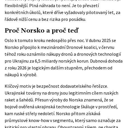
flexibilnější. Plná náhrada to není. Je to převzetí
konkrétních úkolů, které dříve vyžadovaly pilotovaný let, za
řádově nižší cenu a bez rizika pro posádku.
Proč Norsko a proč teď
Oslo k tomuto kroku nedospělo přes noc. V dubnu 2025 se
Norsko připojilo k mezinárodní Dronové koalici, v červnu
téhož roku oznámilo nákupy dronů a dronových technologií
pro Ukrajinu za 6,5 miliardy norských korun. Dubnová dohoda
z roku 2026 je logickým dalším stupněm, přechodem od
nákupů k výrobě.
Klíčový motiv je bezpečnost dodavatelského řetězce.
Ukrajinské továrny na drony jsou legitimním cílem ruských
raket a šahédů. Přesun výroby do Norska znamená, že se
bojově ověřená ukrajinská technologie škáluje v prostředí,
kam ruské střely nedoletí. Norsko přitom získává
průmyslové know-how v segmentu, který samo označuje za
kritický pro vlastní obranu. Oboustranný zájem, ne charita.