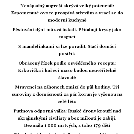
Nenápadný angrešt skrývá velký potenciál:
Zapomenuté ovoce prospívá střevům a vrací se do
moderní kuchyně
Pěstování dýní má svá úskalí. Přitahují krysy jako
magnet
S mandelinkami si lze poradit. Stačí domácí
postřik
Obrácený řízek podle osvědčeného receptu:
Krkovička i kuřecí maso budou neuvěřitelně
šťavnaté
Mravenci na záhonech zmizí do půl hodiny. Tři
suroviny z domácnosti za pár korun je vyženou na
celé léto
Putinova odporná válka: Ruské drony krouží nad
ukrajinskými civilisty a bez milosti je zabíjí.
Bezmála 1 000 mrtvých, z toho 179 dětí