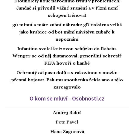
Dlouholetý kouč národního týmu v problémech.
Jandač si přivodil vážné zranění a v Plzni není
schopen trénovat
30 minut a máte zubní náhradu: 3D tiskárna velká
jako krabice od bot mění návštěvu zubaře k
nepoznání
Infantino svolal krizovou schůzku do Rabatu.
Wenger se od něj distancoval, generální sekretář
FIFA hovoří o hanbě
Ochrnutý od pasu dolů a s rakovinou v mozku
přestal bojovat. Pak mu snoubenka řekla ano a tělo
zareagovalo
O kom se mluví - Osobnosti.cz
Andrej Babiš
Petr Pavel
Hana Zagorová