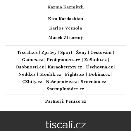
Kazma Kazmitch
Kim Kardashian
Karlos Vémola
Marek Ztracený
Tiscali.cz
|
Zprávy
|
Sport
|
Ženy
|
Cestování
|
Games.cz
|
Profigamers.cz
|
ZeStolu.cz
|
Osobnosti.cz
|
Karaoketexty.cz
|
Úschovna.cz
|
Nedd.cz
|
Moulík.cz
|
Fights.cz
|
Dokina.cz
|
CZhity.cz
|
Našepeníze.cz
|
Srovnám.cz
|
StartupInsider.cz
Partneři:
Peníze.cz