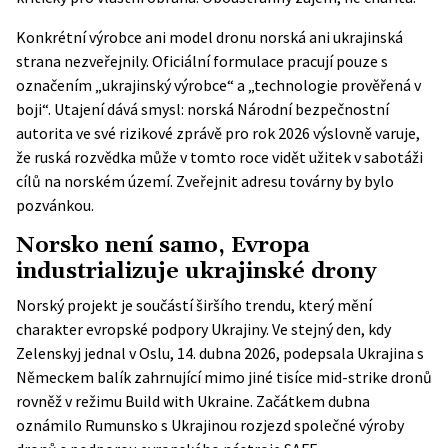
Konkrétní výrobce ani model dronu norská ani ukrajinská
strana nezveřejnily. Oficiální formulace pracují pouze s
označením „ukrajinský výrobce“ a „technologie prověřená v
boji“. Utajení dává smysl: norská Národní bezpečnostní
autorita ve své
rizikové zprávě pro rok 2026
výslovně varuje,
že ruská rozvědka může v tomto roce vidět užitek v sabotáži
cílů na norském území. Zveřejnit adresu továrny by bylo
pozvánkou.
Norsko není samo, Evropa
industrializuje ukrajinské drony
Norský projekt je součástí širšího trendu, který mění
charakter evropské podpory Ukrajiny. Ve stejný den, kdy
Zelenskyj jednal v Oslu, 14. dubna 2026, podepsala Ukrajina s
Německem balík zahrnující mimo jiné tisíce mid-strike dronů
rovněž v režimu Build with Ukraine. Začátkem dubna
oznámilo Rumunsko s Ukrajinou rozjezd společné výroby