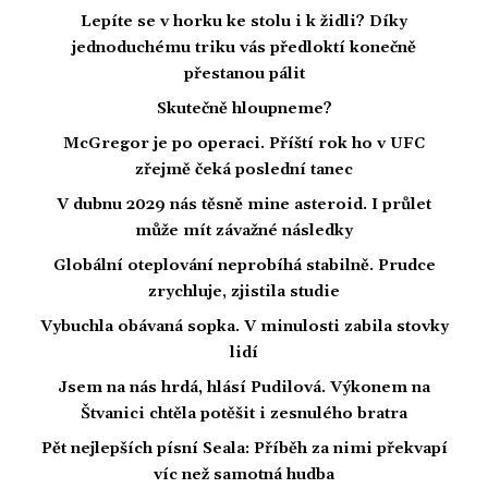
Lepíte se v horku ke stolu i k židli? Díky
jednoduchému triku vás předloktí konečně
přestanou pálit
Skutečně hloupneme?
McGregor je po operaci. Příští rok ho v UFC
zřejmě čeká poslední tanec
V dubnu 2029 nás těsně mine asteroid. I průlet
může mít závažné následky
Globální oteplování neprobíhá stabilně. Prudce
zrychluje, zjistila studie
Vybuchla obávaná sopka. V minulosti zabila stovky
lidí
Jsem na nás hrdá, hlásí Pudilová. Výkonem na
Štvanici chtěla potěšit i zesnulého bratra
Pět nejlepších písní Seala: Příběh za nimi překvapí
víc než samotná hudba