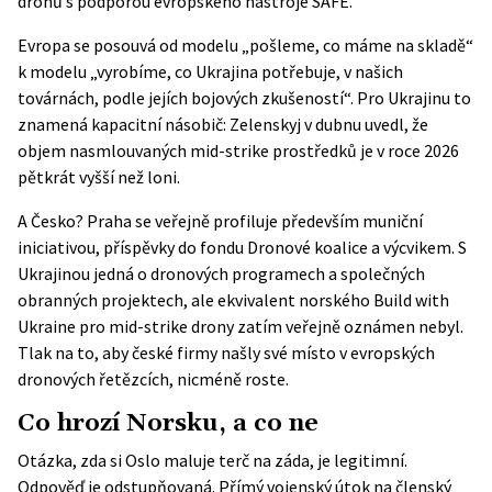
dronů s podporou evropského nástroje SAFE.
Evropa se posouvá od modelu „pošleme, co máme na skladě“
k modelu „vyrobíme, co Ukrajina potřebuje, v našich
továrnách, podle jejích bojových zkušeností“. Pro Ukrajinu to
znamená kapacitní násobič: Zelenskyj v dubnu uvedl, že
objem nasmlouvaných mid-strike prostředků je v roce 2026
pětkrát vyšší než loni.
A Česko? Praha se veřejně profiluje především muniční
iniciativou, příspěvky do fondu Dronové koalice a výcvikem. S
Ukrajinou jedná o dronových programech a společných
obranných projektech, ale ekvivalent norského Build with
Ukraine pro mid-strike drony zatím veřejně oznámen nebyl.
Tlak na to, aby české firmy našly své místo v evropských
dronových řetězcích, nicméně roste.
Co hrozí Norsku, a co ne
Otázka, zda si Oslo maluje terč na záda, je legitimní.
Odpověď je odstupňovaná. Přímý vojenský útok na členský