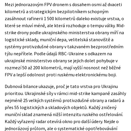
Mezi jednorazovým FPV dronem s dosahem osmi až dvaceti
kilometrů a strategickým bezpilotníkem schopným
zasáhnout rafinerii 1 500 kilometrů daleko existuje vrstva, o
které se mluví méně, ale která rozhoduje o tempu války. Mid-
strike drony podle
ukrajinského ministerstva obrany
míří na
logistické sklady, muniční depa, velitelská stanoviště a
systémy protivzdušné obrany v takzvaném bezprostředním
týlu nepřítele. Podle údajů RBC-Ukraine s odkazem na
ukrajinské ministerstvo obrany se jejich dolet pohybuje v
rozmezí 50 až 200 kilometrů, mají vyšší nosnost než běžné
FPV a lepší odolnost proti ruskému elektronickému boji.
Dubnová bilance ukazuje, proč je tato vrstva pro Ukrajinu
prioritou. Ukrajinské síly v rámci mid-strike kampaně zasáhly
nejméně 25 velkých systémů protivzdušné obrany a radarů a
přes 55 logistických a skladových objektů. Každý zničený
muniční sklad znamená nižší intenzitu ruského ostřelování.
Každý vyřazený radar otevírá okno pro další údery. Nejde o
jednorázový průlom, ale o systematické opotřebovávání