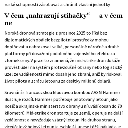
ruské schopnosti zásobovat a chránit vlastní jednotky.
V čem „nahrazují stíhačky“ — a v čem
ne
Norská
dronová strategie z prosince 2025
to říká bez
diplomatických obálek: bezpilotní prostředky mohou
doplňovat a nahrazovat velké, personálně náročné a drahé
platformy při dosažení podobného vojenského efektu za
zlomek ceny. V praxi to znamená, že mid-strike dron dokáže
provést úder na systém protivzdušné obrany nebo logistický
uzel ze vzdálenosti mimo dosah jeho zbraní, aniž by riskoval
život pilota a ztrátu letounu za desítky milionů dolarů.
Srovnání s francouzskou klouzavou bombou AASM Hammer
ilustruje rozdíl. Hammer potřebuje pilotovaný letoun jako
nosič a ukrajinské ministerstvo obrany u ní uvádí dosah do 70
kilometrů. Mid-strike dron startuje ze země, operuje na delší
vzdálenost a nevyžaduje vzácný letoun. Na druhou stranu,
víceúčelový bojový letoun je rychlejší, unese těžší náklad a je