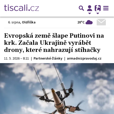
20°C
6. srpna
,
Oldřiška
Evropská země šlape Putinovi na
krk. Začala Ukrajině vyrábět
drony, které nahrazují stíhačky
11. 5. 2026 – 8:21
|
Partnerské články
|
armadnizpravodaj.cz