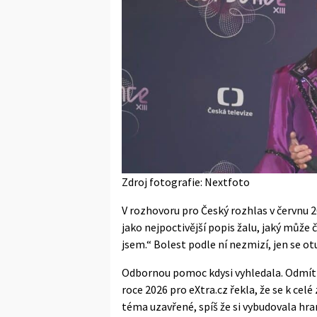
Zdroj fotografie: Nextfoto
V rozhovoru pro
Český rozhlas
v červnu 2
jako nejpoctivější popis žalu, jaký může 
jsem.“ Bolest podle ní nezmizí, jen se ot
Odbornou pomoc kdysi vyhledala. Odmítla 
roce 2026 pro eXtra.cz řekla, že se k cel
téma uzavřené, spíš že si vybudovala hran