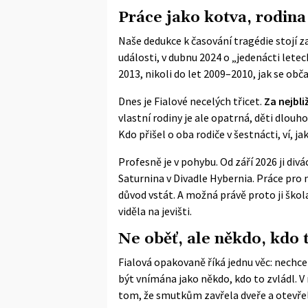
Práce jako kotva, rodina
Naše dedukce k časování tragédie stojí za
události, v dubnu 2024 o „jedenácti lete
2013, nikoli do let 2009–2010, jak se obča
Dnes je Fialové necelých třicet.
Za nejbli
vlastní rodiny je ale opatrná, děti dlouh
Kdo přišel o oba rodiče v šestnácti, ví, 
Profesně je v pohybu. Od září 2026 ji di
Saturnina v Divadle Hybernia. Práce pro ni
důvod vstát. A možná právě proto ji škol
viděla na jevišti.
Ne oběť, ale někdo, kdo t
Fialová opakovaně říká jednu věc: nechce 
být vnímána jako někdo, kdo to zvládl. V
tom, že smutkům zavřela dveře a otevřel