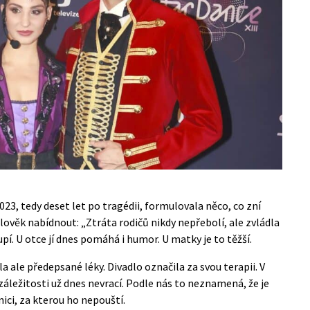
023, tedy deset let po tragédii, formulovala něco, co zní
člověk nabídnout: „Ztráta rodičů nikdy nepřebolí, ale zvládla
upí. U otce jí dnes pomáhá i humor. U matky je to těžší.
ale předepsané léky. Divadlo označila za svou terapii. V
é záležitosti už dnes nevrací. Podle nás to neznamená, že je
ici, za kterou ho nepouští.