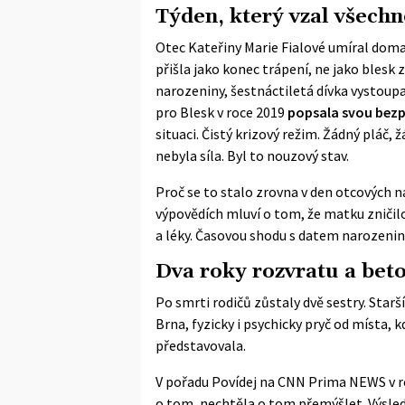
Týden, který vzal všech
Otec Kateřiny Marie Fialové umíral doma
přišla jako konec trápení, ne jako blesk z
narozeniny, šestnáctiletá dívka vystoup
pro
Blesk
v roce 2019
popsala svou bezpr
situaci. Čistý krizový režim. Žádný pláč,
nebyla síla. Byl to nouzový stav.
Proč se to stalo zrovna v den otcových na
výpovědích mluví o tom, že matku zniči
a léky. Časovou shodu s datem narozeni
Dva roky rozvratu a beto
Po smrti rodičů zůstaly dvě sestry. Starš
Brna, fyzicky i psychicky pryč od místa, 
představovala.
V pořadu Povídej na CNN Prima NEWS v ro
o tom, nechtěla o tom přemýšlet. Výsle