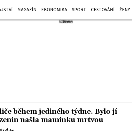
JSTVÍ
MAGAZÍN
EKONOMIKA
SPORT
CESTOVÁNÍ
ŽENY
diče během jediného týdne. Bylo jí
rozenin našla maminku mrtvou
zivot.cz