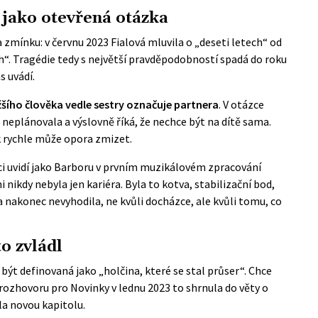
 jako otevřená otázka
 zmínku: v červnu 2023 Fialová mluvila o „deseti letech“ od
ch“. Tragédie tedy s největší pravděpodobností spadá do roku
s uvádí.
žšího člověka vedle sestry označuje partnera
. V otázce
o neplánovala a výslovně říká, že nechce být na dítě sama.
jak rychle může opora zmizet.
váci uvidí jako Barboru v prvním muzikálovém zpracování
 nikdy nebyla jen kariéra. Byla to kotva, stabilizační bod,
a nakonec nevyhodila, ne kvůli docházce, ale kvůli tomu, co
o zvládl
být definovaná jako „holčina, které se stal průser“. Chce
 rozhovoru pro Novinky v lednu 2023 to shrnula do věty o
a novou kapitolu.