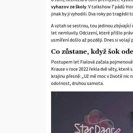
vyhazov ze školy
. V talkshow 7 pádů Hon
jinak by ji vyhodili. Dva roky po tragédii 
A vztah se sestrou, tou jedinou zbývající
let nemluvily. Odcizení, které přišlo práv
usmíření došlo až později. Dnes si volají 
Co zůstane, když šok ode
Postupem let Fialová začala pojmenovávat
Krause
v roce 2022 řekla dvě věty, které s
krajinu přesně: „Už mě moc v životě nic
odolnost, druhou samota.