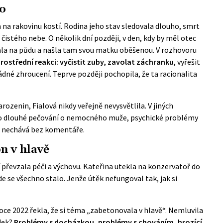
no
 na rakovinu kostí. Rodina jeho stav sledovala dlouho, smrt
 čistého nebe. O několik dní později, v den, kdy by měl otec
ala na půdu a našla tam svou matku oběšenou. V rozhovoru
ostřední reakci: vyčistit zuby, zavolat záchranku
, vyřešit
 žádné zhroucení. Teprve později pochopila, že ta racionalita
rozenin, Fialová nikdy veřejně nevysvětlila. V jiných
lo dlouhé pečování o nemocného muže, psychické problémy
n nechává bez komentáře.
n v hlavě
í převzala péči a výchovu. Kateřina utekla na konzervatoř do
kde se všechno stalo. Jenže útěk nefungoval tak, jak si
ce 2022 řekla, že si téma „zabetonovala v hlavě“. Nemluvila
dek?
Problémy s docházkou, problémy s chováním, hrozící