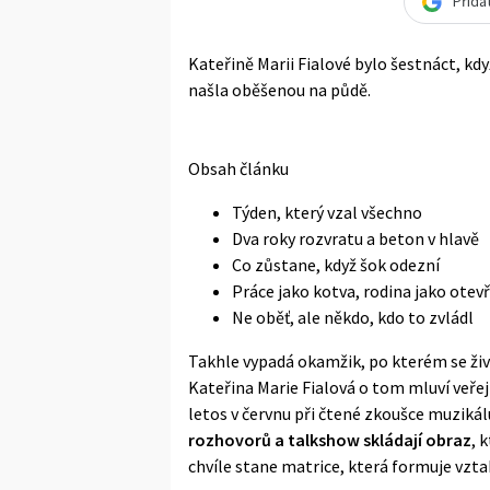
Přida
Kateřině Marii Fialové bylo šestnáct, k
našla oběšenou na půdě.
Obsah článku
Týden, který vzal všechno
Dva roky rozvratu a beton v hlavě
Co zůstane, když šok odezní
Práce jako kotva, rodina jako otev
Ne oběť, ale někdo, kdo to zvládl
Takhle vypadá okamžik, po kterém se ži
Kateřina Marie Fialová o tom mluví veřej
letos v červnu při čtené zkoušce muzikál
rozhovorů a talkshow skládají obraz
, 
chvíle stane matrice, která formuje vztah