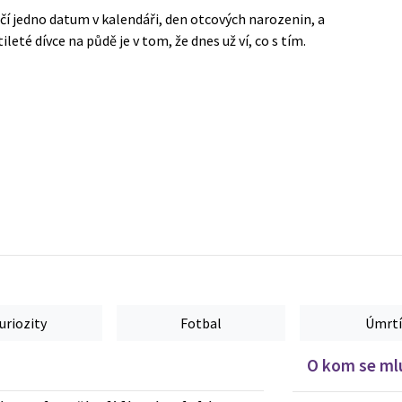
ačí jedno datum v kalendáři, den otcových narozenin, a
leté dívce na půdě je v tom, že dnes už ví, co s tím.
uriozity
Fotbal
Úmrtí
O kom se mlu