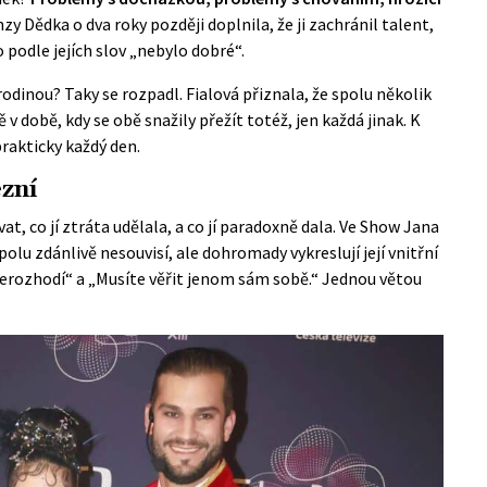
zy Dědka o dva roky později doplnila, že ji zachránil talent,
to podle jejích slov „nebylo dobré“.
 rodinou? Taky se rozpadl. Fialová přiznala, že spolu několik
ě v době, kdy se obě snažily přežít totéž, jen každá jinak. K
prakticky každý den.
zní
, co jí ztráta udělala, a co jí paradoxně dala. Ve
Show Jana
polu zdánlivě nesouvisí, ale dohromady vykreslují její vnitřní
 nerozhodí“ a „Musíte věřit jenom sám sobě.“ Jednou větou