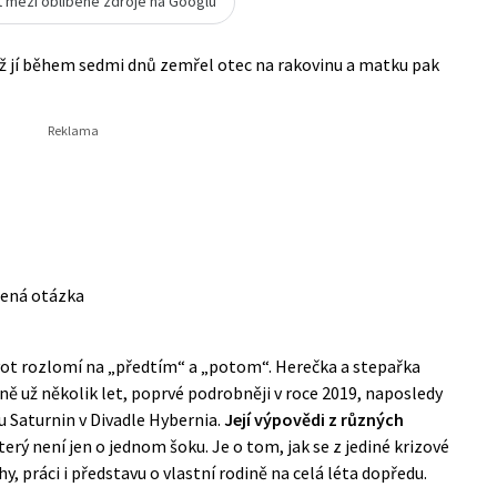
t mezi oblíbené zdroje na Googlu
dyž jí během sedmi dnů zemřel otec na rakovinu a matku pak
řená otázka
vot rozlomí na „předtím“ a „potom“. Herečka a stepařka
ně už několik let, poprvé podrobněji v roce 2019, naposledy
u Saturnin v Divadle Hybernia.
Její výpovědi z různých
který není jen o jednom šoku. Je o tom, jak se z jediné krizové
y, práci i představu o vlastní rodině na celá léta dopředu.