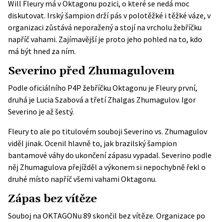
Will Fleury má v Oktagonu pozici, o které se nedá moc
diskutovat. Irský šampion drží pás v polotěžké i těžké váze, v
organizaci zůstává neporažený a stojí na vrcholu žebříčku
napříč vahami. Zajímavější je proto jeho pohled na to, kdo
má být hned za ním.
Severino před Zhumagulovem
Podle
oficiálního P4P žebříčku Oktagonu
je Fleury první,
druhá je Lucia Szabová a třetí Zhalgas Zhumagulov. Igor
Severino je až šestý.
Fleury to ale po titulovém souboji Severino vs. Zhumagulov
viděl jinak. Ocenil hlavně to, jak brazilský šampion
bantamové váhy do ukončení zápasu vypadal. Severino podle
něj Zhumagulova přejížděl a výkonem si nepochybně řekl o
druhé místo napříč všemi vahami Oktagonu.
Zápas bez vítěze
Souboj na OKTAGONu 89 skončil bez vítěze. Organizace po