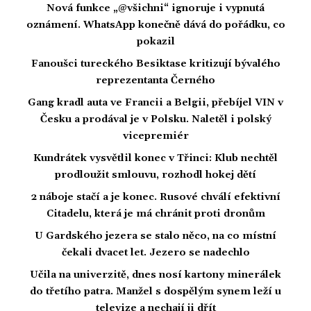
Nová funkce „@všichni“ ignoruje i vypnutá
oznámení. WhatsApp konečně dává do pořádku, co
pokazil
Fanoušci tureckého Besiktase kritizují bývalého
reprezentanta Černého
Gang kradl auta ve Francii a Belgii, přebíjel VIN v
Česku a prodával je v Polsku. Naletěl i polský
vicepremiér
Kundrátek vysvětlil konec v Třinci: Klub nechtěl
prodloužit smlouvu, rozhodl hokej dětí
2 náboje stačí a je konec. Rusové chválí efektivní
Citadelu, která je má chránit proti dronům
U Gardského jezera se stalo něco, na co místní
čekali dvacet let. Jezero se nadechlo
Učila na univerzitě, dnes nosí kartony minerálek
do třetího patra. Manžel s dospělým synem leží u
televize a nechají ji dřít