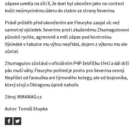
zápase uvedla
na síti X
, že duel byl ukončen jako no contest
kvůli neúmyslnému úderu do slabin ze strany Severina.
Právě průběh před ukončením ale Fleuryho zaujal víc než
samotný výsledek. Severino proti zkušenému Zhumagulovovi
působil rychle, agresivně a měl zápas pod kontrolou.
Výsledek v tabulce mu výhru nepřidal, dojem z výkonu mu ale
zůstal.
Zhumagulov zůstává v oficiálním P4P žebříčku třetí a dál drží
pás muší váhy. Fleuryho pohled je proto pro Severina cenný.
Nepřišel od fanouška ani týmového kolegy, ale od bojovníka,
který stojí v Oktagonu úplně nahoře.
Zdroj:
MMAMAG.cz
Autor:
Tomáš Stupka