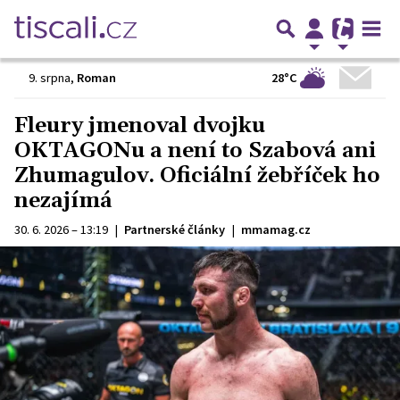
28°C
9. srpna
,
Roman
Fleury jmenoval dvojku
OKTAGONu a není to Szabová ani
Zhumagulov. Oficiální žebříček ho
nezajímá
30. 6. 2026 – 13:19
|
Partnerské články
|
mmamag.cz