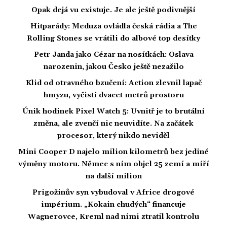
Opak dejá vu existuje. Je ale ještě podivnější
Hitparády: Meduza ovládla česká rádia a The
Rolling Stones se vrátili do albové top desítky
Petr Janda jako Cézar na nosítkách: Oslava
narozenin, jakou Česko ještě nezažilo
Klid od otravného bzučení: Action zlevnil lapač
hmyzu, vyčistí dvacet metrů prostoru
Únik hodinek Pixel Watch 5: Uvnitř je to brutální
změna, ale zvenčí nic neuvidíte. Na začátek
procesor, který nikdo neviděl
Mini Cooper D najelo milion kilometrů bez jediné
výměny motoru. Němec s ním objel 25 zemí a míří
na další milion
Prigožinův syn vybudoval v Africe drogové
impérium. „Kokain chudých“ financuje
Wagnerovce, Kreml nad nimi ztratil kontrolu