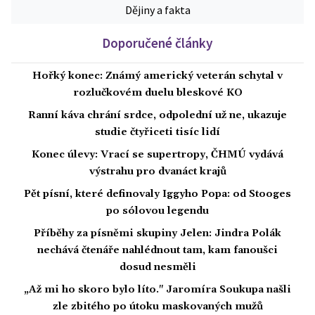
Dějiny a fakta
Doporučené články
Hořký konec: Známý americký veterán schytal v
rozlučkovém duelu bleskové KO
Ranní káva chrání srdce, odpolední už ne, ukazuje
studie čtyřiceti tisíc lidí
Konec úlevy: Vrací se supertropy, ČHMÚ vydává
výstrahu pro dvanáct krajů
Pět písní, které definovaly Iggyho Popa: od Stooges
po sólovou legendu
Příběhy za písněmi skupiny Jelen: Jindra Polák
nechává čtenáře nahlédnout tam, kam fanoušci
dosud nesměli
„Až mi ho skoro bylo líto." Jaromíra Soukupa našli
zle zbitého po útoku maskovaných mužů