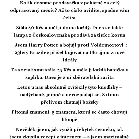
Kolik dostane prodavačka v pekárně za celý
odpracovaný měsíc? Až to číslo uvidíte, spadne vám
čelist
Stála 40 Kčs a měl ji doma každý. Dnes se tahle
lampa z Československa prodává za tisíce korun
„Jsem Harry Potter a bojuji proti Voldemortovi“:
23letý Brazilec přišel bojovat na Ukrajinu za své
ideály
Za socialismu stála 25 Kčs a měla ji každá babička v
šuplíku. Dnes je z ní sběratelská rarita
Letos u nás absolutně zvítězily tyto knedlíky –
nadýchané, jemné a nerozpadají se. S tímto
přelivem chutnají božsky
Pitomá znamení: 5 znamení, která se často chovají
hloupě
Nevěděla jsem, jak využít přebytek česneku, tak
jsem zkusila recept z internetu – a jsem maximálně