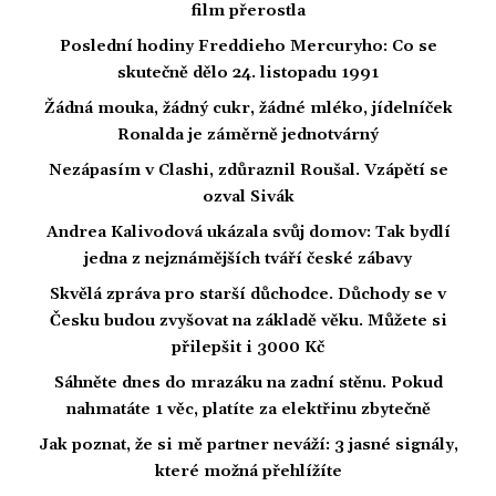
film přerostla
Poslední hodiny Freddieho Mercuryho: Co se
skutečně dělo 24. listopadu 1991
Žádná mouka, žádný cukr, žádné mléko, jídelníček
Ronalda je záměrně jednotvárný
Nezápasím v Clashi, zdůraznil Roušal. Vzápětí se
ozval Sivák
Andrea Kalivodová ukázala svůj domov: Tak bydlí
jedna z nejznámějších tváří české zábavy
Skvělá zpráva pro starší důchodce. Důchody se v
Česku budou zvyšovat na základě věku. Můžete si
přilepšit i 3000 Kč
Sáhněte dnes do mrazáku na zadní stěnu. Pokud
nahmatáte 1 věc, platíte za elektřinu zbytečně
Jak poznat, že si mě partner neváží: 3 jasné signály,
které možná přehlížíte