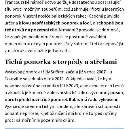
Francouzské námořnictvo
udržuje dostatečnou odstrašující
sílu proti možným soupeřům, což zahrnuje i flotilu jaderných
ponorek. Vlastní nosiče balistických raket i útočná plavidla
určená
k lovu nepřátelských ponorek a lodí, a schopné jsou
též útoků na pozemní cíle
. Armádní Zpravodaj se domnívá,
že značným posílením Francie je postupné zavádění
moderních útočných ponorek třídy Suffren. Třetí a nejnovější
z nich v aktivní službě je Tourville.
Tichá ponorka s torpédy a střelami
Výstavba ponorek třídy Suffren začala již v roce 2007 – u
Tourville se jednalo o rok 2011.
Wikipedia
uvádí, že byla
nakonec spuštěna na vodu v létě 2023, a po dvou letech testů
a zkoušek je konečně v aktivní službě. Jde o významný
posun,
oproti předchozí třídě ponorek Rubis má řadu vylepšení
.
Vyznačuje se velmi tichým chodem, ale zároveň schopností
odhalit nepřítele, k jehož ničení má kromě torpéd i střely
proti námořním a pozemním cílům.