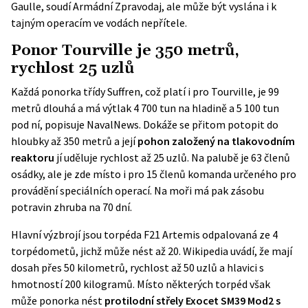
Gaulle, soudí Armádní Zpravodaj, ale může být vyslána i k
tajným operacím ve vodách nepřítele.
Ponor Tourville je 350 metrů,
rychlost 25 uzlů
Každá ponorka třídy Suffren, což platí i pro Tourville, je 99
metrů dlouhá a má výtlak 4 700 tun na hladině a 5 100 tun
pod ní, popisuje
NavalNews
. Dokáže se přitom potopit do
hloubky až 350 metrů a její
pohon založený na tlakovodním
reaktoru
jí uděluje rychlost až 25 uzlů. Na palubě je 63 členů
osádky, ale je zde místo i pro 15 členů komanda určeného pro
provádění speciálních operací. Na moři má pak zásobu
potravin zhruba na 70 dní.
Hlavní výzbrojí jsou torpéda F21 Artemis odpalovaná ze 4
torpédometů, jichž může nést až 20.
Wikipedia
uvádí, že mají
dosah přes 50 kilometrů, rychlost až 50 uzlů a hlavici s
hmotností 200 kilogramů. Místo některých torpéd však
může ponorka nést
protilodní střely Exocet SM39 Mod2 s