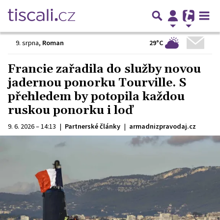
29°C
9. srpna
,
Roman
Francie zařadila do služby novou
jadernou ponorku Tourville. S
přehledem by potopila každou
ruskou ponorku i loď
9. 6. 2026 – 14:13
|
Partnerské články
|
armadnizpravodaj.cz