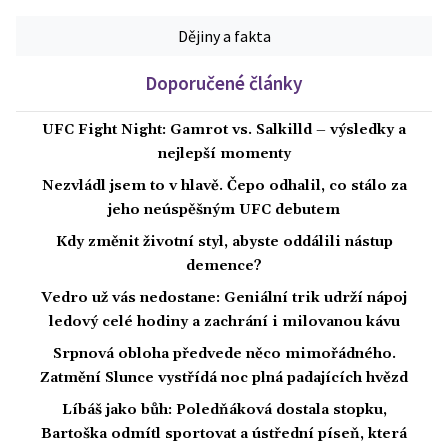
Dějiny a fakta
Doporučené články
UFC Fight Night: Gamrot vs. Salkilld – výsledky a
nejlepší momenty
Nezvládl jsem to v hlavě. Čepo odhalil, co stálo za
jeho neúspěšným UFC debutem
Kdy změnit životní styl, abyste oddálili nástup
demence?
Vedro už vás nedostane: Geniální trik udrží nápoj
ledový celé hodiny a zachrání i milovanou kávu
Srpnová obloha předvede něco mimořádného.
Zatmění Slunce vystřídá noc plná padajících hvězd
Líbáš jako bůh: Poledňáková dostala stopku,
Bartoška odmítl sportovat a ústřední píseň, která