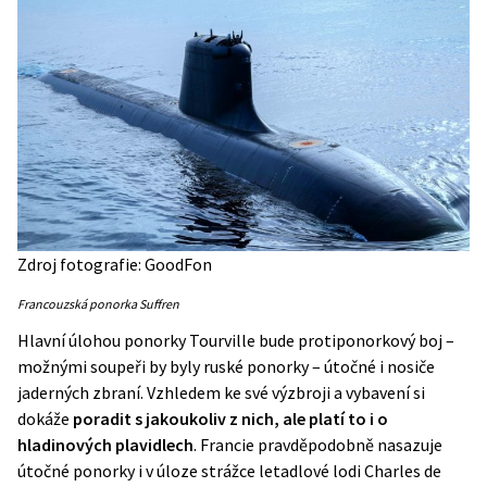
Zdroj fotografie: GoodFon
Francouzská ponorka Suffren
Hlavní úlohou ponorky Tourville bude protiponorkový boj –
možnými soupeři by byly ruské ponorky – útočné i nosiče
jaderných zbraní. Vzhledem ke své výzbroji a vybavení si
dokáže
poradit s jakoukoliv z nich, ale platí to i o
hladinových plavidlech
. Francie pravděpodobně nasazuje
útočné ponorky i v úloze strážce letadlové lodi Charles de