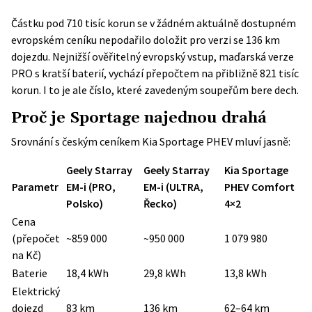
Částku pod 710 tisíc korun se v žádném aktuálně dostupném
evropském ceníku nepodařilo doložit pro verzi se 136 km
dojezdu. Nejnižší ověřitelný evropský vstup, maďarská verze
PRO s kratší baterií, vychází přepočtem na přibližně 821 tisíc
korun. I to je ale číslo, které zavedeným soupeřům bere dech.
Proč je Sportage najednou drahá
Srovnání s českým ceníkem Kia Sportage PHEV mluví jasně:
Geely Starray
Geely Starray
Kia Sportage
Parametr
EM-i (PRO,
EM-i (ULTRA,
PHEV Comfort
Polsko)
Řecko)
4×2
Cena
(přepočet
~859 000
~950 000
1 079 980
na Kč)
Baterie
18,4 kWh
29,8 kWh
13,8 kWh
Elektrický
dojezd
83 km
136 km
62–64 km