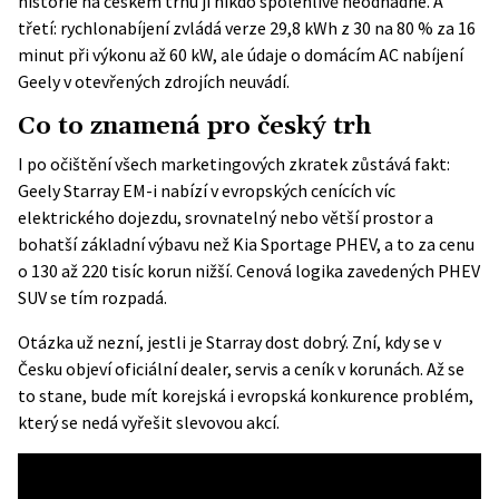
historie na českém trhu ji nikdo spolehlivě neodhadne. A
třetí: rychlonabíjení zvládá verze 29,8 kWh z 30 na 80 % za 16
minut při výkonu až 60 kW, ale údaje o domácím AC nabíjení
Geely v otevřených zdrojích neuvádí.
Co to znamená pro český trh
I po očištění všech marketingových zkratek zůstává fakt:
Geely Starray EM-i nabízí v evropských cenících víc
elektrického dojezdu, srovnatelný nebo větší prostor a
bohatší základní výbavu než Kia Sportage PHEV, a to za cenu
o 130 až 220 tisíc korun nižší. Cenová logika zavedených PHEV
SUV se tím rozpadá.
Otázka už nezní, jestli je Starray dost dobrý. Zní, kdy se v
Česku objeví oficiální dealer, servis a ceník v korunách. Až se
to stane, bude mít korejská i evropská konkurence problém,
který se nedá vyřešit slevovou akcí.