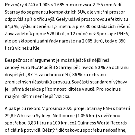
Rozměry 4 740 × 1 905 × 1 685 mm a rozvor 2 755 mm řadí
Starray do segmentu kompaktních SUV, ale vnitřní prostor
odpovídá spíš o třídu výš. Geely udává prostorovou efektivitu
84,3 %, výšku interiéru 1,2 metru a přes 30 odkládacích řešení.
Zavazadelník pojme 528 litrů, o 12 méně než Sportage PHEV,
ale po sklopení zadní řady naroste na 2 065 litrů, tedy o 350
litrů víc než u Kie.
Bezpečnostní argument je možná ještě silnější než
cenový.
Euro NCAP
udělil Starrayi pět hvězd: 90 % za ochranu
dospělých, 87 % za ochranu dětí, 86 % za ochranu
zranitelných účastníků provozu. Součástí standardní výbavy
je i přímá detekce přítomnosti dítěte v autě. Pro rodinu s
malými dětmi není lepší vizitka.
A pak je tu rekord. V prosinci 2025 projel Starray EM-i s baterií
29,8 kWh trasu Sydney–Melbourne (1 056 km) s ověřenou
spotřebou
3,83 litru na 100 km
, což Guinness World Records
oficiálně potvrdil. Běžný řidič takovou spotřebu nedosáhne,