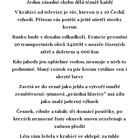
Jednu zásadní chybu dělá téměř každý
V krabici od televize je věc, kterou 9 z 10 Čechů
vyhodí. Přitom vás potěší a ještě ušetří stovky
korun
Rusko bude v dosahu odkudkoli. Francie promění
20 transportních obrů A400M v nosiče řízených
střel s doletem 9 000 km
Kdo jahody jen opláchne vodou, nesmyje z nich to
podstatné. Slaný roztok za pár korun vytáhne ven i
skryté larvy
Zavrtá se do země jako jehla a vytvoří umělé
zemětřesení: 9tunová „prázdná hlavice“ má sílu
jako malý jaderný výbuch
Česnek, cibule a tabák: tři domácí postřiky, po
kterých nemocné listy okurek znovu zezelenají a
začnou plodit
Léta vám ležela v krabici ve sklepě: za tuhle