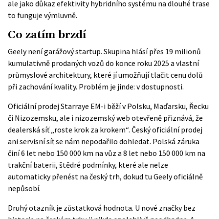
ale jako důkaz efektivity hybridního systému na dlouhé trase
to funguje výmluvně.
Co zatím brzdí
Geely není garážový startup. Skupina hlásí přes 19 milionů
kumulativně prodaných vozů do konce roku 2025 a vlastní
průmyslové architektury, které jí umožňují tlačit cenu dolů
při zachování kvality. Problém je jinde: v dostupnosti.
Oficiální prodej Starraye EM-i běží v Polsku, Maďarsku, Řecku
či Nizozemsku, ale i nizozemský web otevřeně přiznává, že
dealerská síť „roste krok za krokem“. Český oficiální prodej
ani servisní síť se nám nepodařilo dohledat. Polská záruka
činí 6 let nebo 150 000 km na vůz a 8 let nebo 150 000 km na
trakční baterii, štědré podmínky, které ale nelze
automaticky přenést na český trh, dokud tu Geely oficiálně
nepůsobí.
Druhý otazník je zůstatková hodnota. U nové značky bez