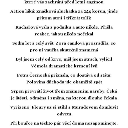
které vás zachrání před letní angínou
Action láká: Značková sluchátka za 244 korun, jinde
přitom stojí i třikrát tolik
Kuchařová vyšla z podniku a auto nikde. Přišla
reakce, jakou nikdo nečekal
Sedm let a celý svět: Zora Jandová prozradila, co
pro ni vnučka skutečně znamená
Byl jsem celý od krve, měl jsem strach, vylíčil
Vémola dramatické krmení lvů
Petra Černocká přiznala, co dostává od státu:
Polovina důchodu jde okamžitě zpět
Srpen převrátí život třem znamením naruby. Čeká
je štěstí, odměna i změna, na kterou dlouho čekala
Vyřízeno: Fleury už si stihl s Muradovem domluvit
odvetu
Při bouřce na těchto pár věcí doma nezapomínejte.