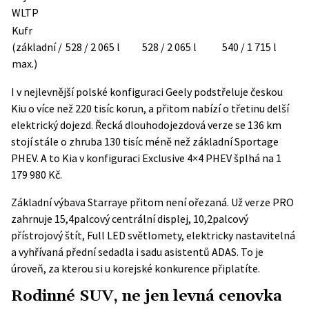
WLTP
Kufr
(základní /
528 / 2 065 l
528 / 2 065 l
540 / 1 715 l
max.)
I v nejlevnější polské konfiguraci Geely podstřeluje českou
Kiu o více než 220 tisíc korun, a přitom nabízí o třetinu delší
elektrický dojezd. Řecká dlouhodojezdová verze se 136 km
stojí stále o zhruba 130 tisíc méně než základní Sportage
PHEV. A to Kia v konfiguraci Exclusive 4×4 PHEV šplhá na 1
179 980 Kč.
Základní výbava Starraye přitom není ořezaná. Už verze PRO
zahrnuje 15,4palcový centrální displej, 10,2palcový
přístrojový štít, Full LED světlomety, elektricky nastavitelná
a vyhřívaná přední sedadla i sadu asistentů ADAS. To je
úroveň, za kterou si u korejské konkurence připlatíte.
Rodinné SUV, ne jen levná cenovka