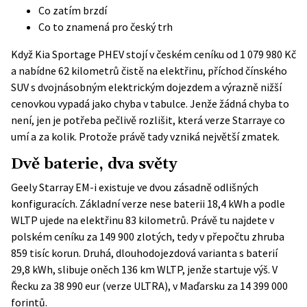
Co zatím brzdí
Co to znamená pro český trh
Když Kia Sportage PHEV stojí v českém ceníku od 1 079 980 Kč
a nabídne 62 kilometrů čistě na elektřinu, příchod čínského
SUV s dvojnásobným elektrickým dojezdem a výrazně nižší
cenovkou vypadá jako chyba v tabulce. Jenže žádná chyba to
není, jen je potřeba pečlivě rozlišit, která verze Starraye co
umí a za kolik. Protože právě tady vzniká největší zmatek.
Dvě baterie, dva světy
Geely Starray EM-i existuje ve dvou zásadně odlišných
konfiguracích. Základní verze nese baterii 18,4 kWh a podle
WLTP ujede na elektřinu 83 kilometrů. Právě tu najdete v
polském ceníku za 149 900 zlotých, tedy v přepočtu zhruba
859 tisíc korun. Druhá, dlouhodojezdová varianta s baterií
29,8 kWh, slibuje oněch 136 km WLTP, jenže startuje výš. V
Řecku za 38 990 eur (verze ULTRA), v Maďarsku za 14 399 000
forintů.