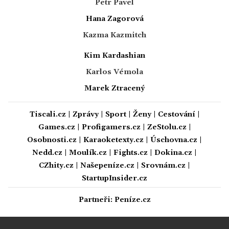
Petr Pavel
Hana Zagorová
Kazma Kazmitch
Kim Kardashian
Karlos Vémola
Marek Ztracený
Tiscali.cz
|
Zprávy
|
Sport
|
Ženy
|
Cestování
|
Games.cz
|
Profigamers.cz
|
ZeStolu.cz
|
Osobnosti.cz
|
Karaoketexty.cz
|
Úschovna.cz
|
Nedd.cz
|
Moulík.cz
|
Fights.cz
|
Dokina.cz
|
CZhity.cz
|
Našepeníze.cz
|
Srovnám.cz
|
StartupInsider.cz
Partneři:
Peníze.cz