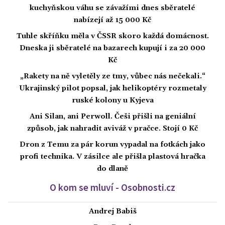
kuchyňskou váhu se závažími dnes sběratelé
nabízejí až 15 000 Kč
Tuhle skříňku měla v ČSSR skoro každá domácnost.
Dneska ji sběratelé na bazarech kupují i za 20 000
Kč
„Rakety na ně vyletěly ze tmy, vůbec nás nečekali.“
Ukrajinský pilot popsal, jak helikoptéry rozmetaly
ruské kolony u Kyjeva
Ani Silan, ani Perwoll. Češi přišli na geniální
způsob, jak nahradit aviváž v pračce. Stojí 0 Kč
Dron z Temu za pár korun vypadal na fotkách jako
profi technika. V zásilce ale přišla plastová hračka
do dlaně
O kom se mluví - Osobnosti.cz
Andrej Babiš