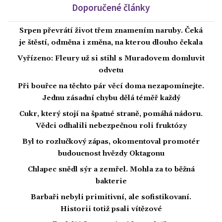
Doporučené články
Srpen převrátí život třem znamením naruby. Čeká
je štěstí, odměna i změna, na kterou dlouho čekala
Vyřízeno: Fleury už si stihl s Muradovem domluvit
odvetu
Při bouřce na těchto pár věcí doma nezapomínejte.
Jednu zásadní chybu dělá téměř každý
Cukr, který stojí na špatné straně, pomáhá nádoru.
Vědci odhalili nebezpečnou roli fruktózy
Byl to rozlučkový zápas, okomentoval promotér
budoucnost hvězdy Oktagonu
Chlapec snědl sýr a zemřel. Mohla za to běžná
bakterie
Barbaři nebyli primitivní, ale sofistikovaní.
Historii totiž psali vítězové