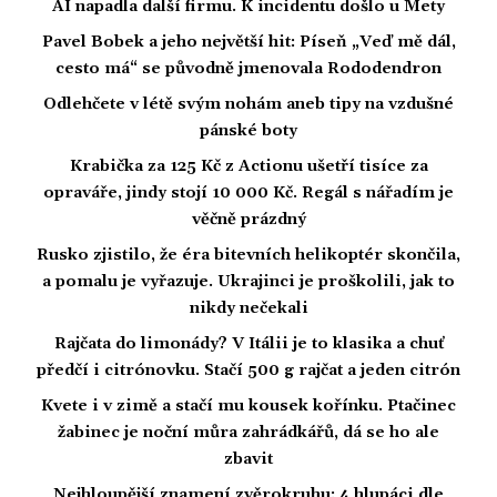
AI napadla další firmu. K incidentu došlo u Mety
Pavel Bobek a jeho největší hit: Píseň „Veď mě dál,
cesto má“ se původně jmenovala Rododendron
Odlehčete v létě svým nohám aneb tipy na vzdušné
pánské boty
Krabička za 125 Kč z Actionu ušetří tisíce za
opraváře, jindy stojí 10 000 Kč. Regál s nářadím je
věčně prázdný
Rusko zjistilo, že éra bitevních helikoptér skončila,
a pomalu je vyřazuje. Ukrajinci je proškolili, jak to
nikdy nečekali
Rajčata do limonády? V Itálii je to klasika a chuť
předčí i citrónovku. Stačí 500 g rajčat a jeden citrón
Kvete i v zimě a stačí mu kousek kořínku. Ptačinec
žabinec je noční můra zahrádkářů, dá se ho ale
zbavit
Nejhloupější znamení zvěrokruhu: 4 hlupáci dle