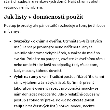
starších sadech i u venkovských domů. Najít strom v okolí
většinou není problém.
Jak listy v domácnosti použít
Postup je prostý, ale pár detailů rozhoduje o tom, jestli bude
mít smysl.
Svazečky k oknům a dveřím.
Utrhněte 5–8 čerstvých
listů, lehce je promněte nebo naříznete, aby se
uvolnilo víc aromatických látek, a svažte do malého
svazku. Položte na parapet, zavěste ke dveřnímu rámu
nebo umístěte ke koši na odpadky, tedy všude tam,
kudy mouchy táhnou dovnitř.
Výluh na rámy oken.
Tradiční postup říká otřít okenní
rámy výluhem z čerstvých listů. Upřímně: přesný
laboratorně ověřený recept pro domácí mouchy se
nám dohledat nepodařilo. Jde o redakčně odvozený
postup z folklorní praxe. Pokud ho chcete zkusit,
zalijte hrst čerstvých listů horkou vodou, nechte