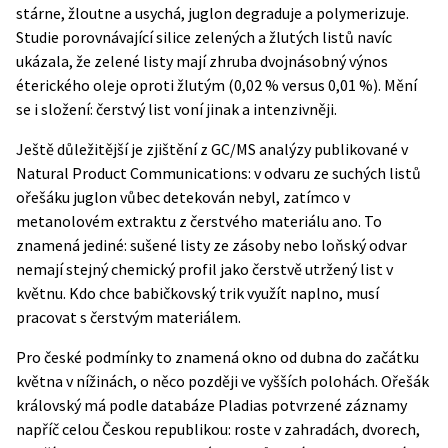
stárne, žloutne a usychá, juglon degraduje a polymerizuje.
Studie porovnávající silice zelených a žlutých listů navíc
ukázala, že zelené listy mají zhruba dvojnásobný výnos
éterického oleje oproti žlutým (0,02 % versus 0,01 %). Mění
se i složení: čerstvý list voní jinak a intenzivněji.
Ještě důležitější je zjištění z GC/MS analýzy publikované v
Natural Product Communications
: v odvaru ze suchých listů
ořešáku juglon vůbec detekován nebyl, zatímco v
metanolovém extraktu z čerstvého materiálu ano. To
znamená jediné: sušené listy ze zásoby nebo loňský odvar
nemají stejný chemický profil jako čerstvě utržený list v
květnu. Kdo chce babičkovský trik využít naplno, musí
pracovat s čerstvým materiálem.
Pro české podmínky to znamená okno od dubna do začátku
května v nížinách, o něco později ve vyšších polohách. Ořešák
královský má podle databáze
Pladias
potvrzené záznamy
napříč celou Českou republikou: roste v zahradách, dvorech,