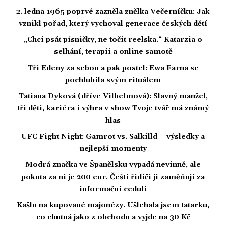
2. ledna 1965 poprvé zazněla znělka Večerníčku: Jak
vznikl pořad, který vychoval generace českých dětí
„Chci psát písničky, ne točit reelska.“ Katarzia o
selhání, terapii a online samotě
Tři Edeny za sebou a pak postel: Ewa Farna se
pochlubila svým rituálem
Tatiana Dyková (dříve Vilhelmová): Slavný manžel,
tři děti, kariéra i výhra v show Tvoje tvář má známý
hlas
UFC Fight Night: Gamrot vs. Salkilld – výsledky a
nejlepší momenty
Modrá značka ve Španělsku vypadá nevinně, ale
pokuta za ni je 200 eur. Čeští řidiči ji zaměňují za
informační ceduli
Kašlu na kupované majonézy. Ušlehala jsem tatarku,
co chutná jako z obchodu a vyjde na 30 Kč