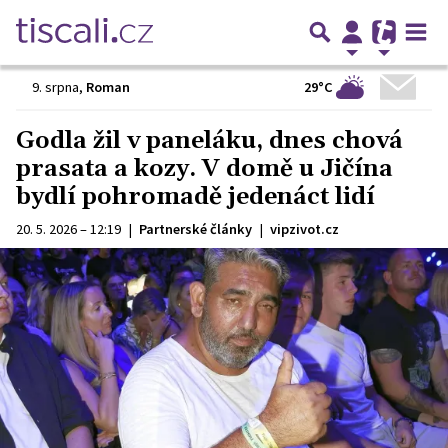
29°C
9. srpna
,
Roman
Godla žil v paneláku, dnes chová
prasata a kozy. V domě u Jičína
bydlí pohromadě jedenáct lidí
20. 5. 2026 – 12:19
|
Partnerské články
|
vipzivot.cz