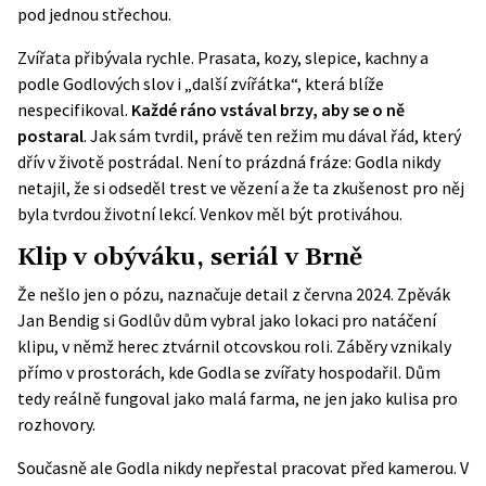
pod jednou střechou.
Zvířata přibývala rychle. Prasata, kozy, slepice, kachny a
podle Godlových slov i „další zvířátka“, která blíže
nespecifikoval.
Každé ráno vstával brzy, aby se o ně
postaral
. Jak sám tvrdil, právě ten režim mu dával řád, který
dřív v životě postrádal. Není to prázdná fráze: Godla nikdy
netajil, že si odseděl trest ve vězení a že ta zkušenost pro něj
byla tvrdou životní lekcí. Venkov měl být protiváhou.
Klip v obýváku, seriál v Brně
Že nešlo jen o pózu, naznačuje detail z června 2024. Zpěvák
Jan Bendig si Godlův dům vybral jako lokaci pro natáčení
klipu, v němž herec ztvárnil otcovskou roli. Záběry vznikaly
přímo v prostorách, kde Godla se zvířaty hospodařil. Dům
tedy reálně fungoval jako malá farma, ne jen jako kulisa pro
rozhovory.
Současně ale Godla nikdy nepřestal pracovat před kamerou. V