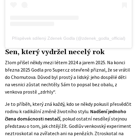
Příspěvek sdílený Zdenek Godla (@zdenek_godla_official)
Sen, který vydržel necelý rok
Zlom přišel někdy mezi létem 2024 a jarem 2025. Na konci
března 2025 Godla pro
Super.cz
otevřeně přiznal, že se vrátil
do Chomutova. Důvod byl prostý a lidský: jeho dospělé děti
na vesnici zůstat nechtěly. Sám to popsal bez obalu, z
venkova prostě „zdrhly“.
Je to příběh, který zná každý, kdo se někdy pokusil přesvědčit
rodinu k radikální změně životního stylu.
Nadšení jednoho
člena domácnosti nestačí
, pokud ostatní nesdílejí stejnou
představu o tom, jak chtějí žít. Godlův venkovský experiment
neztroskotal na zvířatech ani na penězích. Ztroskotal na