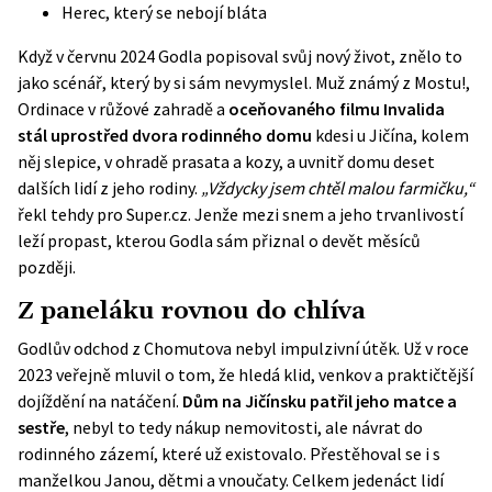
Herec, který se nebojí bláta
Když v červnu 2024 Godla popisoval svůj nový život, znělo to
jako scénář, který by si sám nevymyslel. Muž známý z Mostu!,
Ordinace v růžové zahradě a
oceňovaného filmu Invalida
stál uprostřed dvora rodinného domu
kdesi u Jičína, kolem
něj slepice, v ohradě prasata a kozy, a uvnitř domu deset
dalších lidí z jeho rodiny.
„Vždycky jsem chtěl malou farmičku,“
řekl tehdy pro
Super.cz
. Jenže mezi snem a jeho trvanlivostí
leží propast, kterou Godla sám přiznal o devět měsíců
později.
Z paneláku rovnou do chlíva
Godlův odchod z Chomutova nebyl impulzivní útěk. Už v roce
2023 veřejně mluvil o tom, že hledá klid, venkov a praktičtější
dojíždění na natáčení.
Dům na Jičínsku patřil jeho matce a
sestře
, nebyl to tedy nákup nemovitosti, ale návrat do
rodinného zázemí, které už existovalo. Přestěhoval se i s
manželkou Janou, dětmi a vnoučaty. Celkem jedenáct lidí