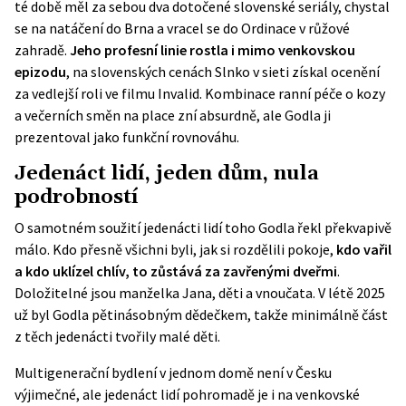
té době měl za sebou dva dotočené slovenské seriály, chystal
se na natáčení do Brna a vracel se do Ordinace v růžové
zahradě.
Jeho profesní linie rostla i mimo venkovskou
epizodu
, na slovenských cenách
Slnko v sieti
získal ocenění
za vedlejší roli ve filmu Invalid. Kombinace ranní péče o kozy
a večerních směn na place zní absurdně, ale Godla ji
prezentoval jako funkční rovnováhu.
Jedenáct lidí, jeden dům, nula
podrobností
O samotném soužití jedenácti lidí toho Godla řekl překvapivě
málo. Kdo přesně všichni byli, jak si rozdělili pokoje,
kdo vařil
a kdo uklízel chlív, to zůstává za zavřenými dveřmi
.
Doložitelné jsou manželka Jana, děti a vnoučata. V létě 2025
už byl Godla pětinásobným dědečkem, takže minimálně část
z těch jedenácti tvořily malé děti.
Multigenerační bydlení v jednom domě není v Česku
výjimečné, ale jedenáct lidí pohromadě je i na venkovské