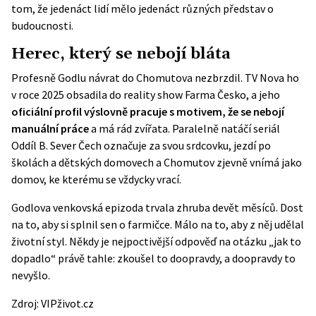
tom, že jedenáct lidí mělo jedenáct různých představ o
budoucnosti.
Herec, který se nebojí bláta
Profesně Godlu návrat do Chomutova nezbrzdil. TV Nova ho
v roce 2025 obsadila do reality show Farma Česko, a jeho
oficiální profil výslovně pracuje s motivem, že se nebojí
manuální práce
a má rád zvířata. Paralelně natáčí seriál
Oddíl B. Sever Čech označuje za svou srdcovku, jezdí po
školách a dětských domovech a Chomutov zjevně vnímá jako
domov, ke kterému se vždycky vrací.
Godlova venkovská epizoda trvala zhruba devět měsíců. Dost
na to, aby si splnil sen o farmičce. Málo na to, aby z něj udělal
životní styl. Někdy je nejpoctivější odpověď na otázku „jak to
dopadlo“ právě tahle: zkoušel to doopravdy, a doopravdy to
nevyšlo.
Zdroj:
VIPživot.cz