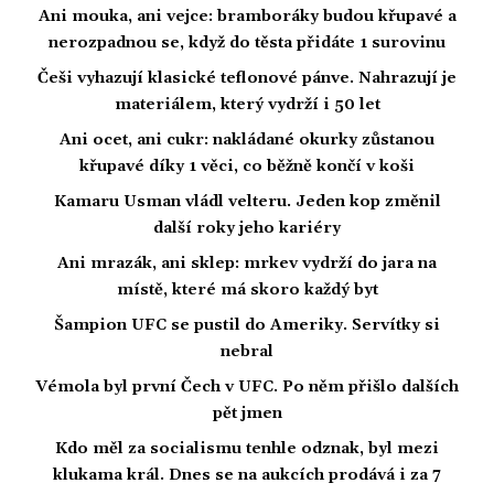
Ani mouka, ani vejce: bramboráky budou křupavé a
nerozpadnou se, když do těsta přidáte 1 surovinu
Češi vyhazují klasické teflonové pánve. Nahrazují je
materiálem, který vydrží i 50 let
Ani ocet, ani cukr: nakládané okurky zůstanou
křupavé díky 1 věci, co běžně končí v koši
Kamaru Usman vládl velteru. Jeden kop změnil
další roky jeho kariéry
Ani mrazák, ani sklep: mrkev vydrží do jara na
místě, které má skoro každý byt
Šampion UFC se pustil do Ameriky. Servítky si
nebral
Vémola byl první Čech v UFC. Po něm přišlo dalších
pět jmen
Kdo měl za socialismu tenhle odznak, byl mezi
klukama král. Dnes se na aukcích prodává i za 7