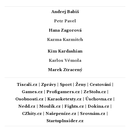
Andrej Babiš
Petr Pavel
Hana Zagorová
Kazma Kazmitch
Kim Kardashian
Karlos Vémola
Marek Ztracený
Tiscali.cz
|
Zprávy
|
Sport
|
Ženy
|
Cestování
|
Games.cz
|
Profigamers.cz
|
ZeStolu.cz
|
Osobnosti.cz
|
Karaoketexty.cz
|
Úschovna.cz
|
Nedd.cz
|
Moulík.cz
|
Fights.cz
|
Dokina.cz
|
CZhity.cz
|
Našepeníze.cz
|
Srovnám.cz
|
StartupInsider.cz