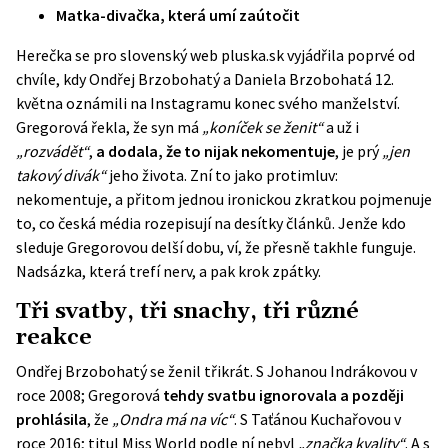
Matka-divačka, která umí zaútočit
Herečka se pro slovenský web pluska.sk vyjádřila poprvé od
chvíle, kdy Ondřej Brzobohatý a Daniela Brzobohatá 12.
května oznámili na Instagramu konec svého manželství.
Gregorová řekla, že syn má
„koníček se ženit“
a už i
„rozvádět“
,
a dodala, že to nijak nekomentuje
, je prý
„jen
takový divák“
jeho života. Zní to jako protimluv:
nekomentuje, a přitom jednou ironickou zkratkou pojmenuje
to, co česká média rozepisují na desítky článků. Jenže kdo
sleduje Gregorovou delší dobu, ví, že přesně takhle funguje.
Nadsázka, která trefí nerv, a pak krok zpátky.
Tři svatby, tři snachy, tři různé
reakce
Ondřej Brzobohatý se ženil třikrát. S Johanou Indrákovou v
roce 2008; Gregorová
tehdy svatbu ignorovala a později
prohlásila
, že
„Ondra má na víc“
. S Taťánou Kuchařovou v
roce 2016; titul Miss World podle ní nebyl
„značka kvality“
. A s