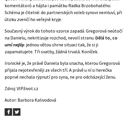
komentátorů a hájila i památku Radka Brzobohatého.
Schéma je čitelné: do partnerských voleb synovi nemluví, při
útoku zvenčí ho veřejně kryje.
Současný výrok do tohoto vzorce zapadá. Gregorová neútočí
na Danielu, nekritizuje rozchod, nevolí stranu.
Dělá to, co
umí nejlíp
: jednou větou shrne situaci tak, že si ji
zapamatujete. Tři svatby, žádná trvalá. Koníček.
Ironické je, že právě Daniela byla snacha, kterou Gregorová
přijala nejotevřeněji ze všech tří. A právě u ní si herečka
poprvé nechala rýpnutí pro syna, ne pro odcházející ženu.
Zdroj:
VIPživot.cz
Autor:
Barbora Kalivodová