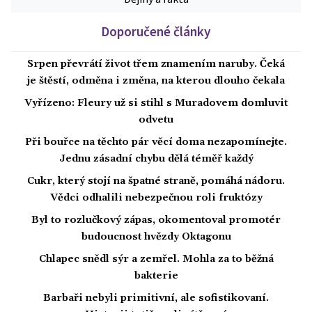
Doporučené články
Srpen převrátí život třem znamením naruby. Čeká
je štěstí, odměna i změna, na kterou dlouho čekala
Vyřízeno: Fleury už si stihl s Muradovem domluvit
odvetu
Při bouřce na těchto pár věcí doma nezapomínejte.
Jednu zásadní chybu dělá téměř každý
Cukr, který stojí na špatné straně, pomáhá nádoru.
Vědci odhalili nebezpečnou roli fruktózy
Byl to rozlučkový zápas, okomentoval promotér
budoucnost hvězdy Oktagonu
Chlapec snědl sýr a zemřel. Mohla za to běžná
bakterie
Barbaři nebyli primitivní, ale sofistikovaní.