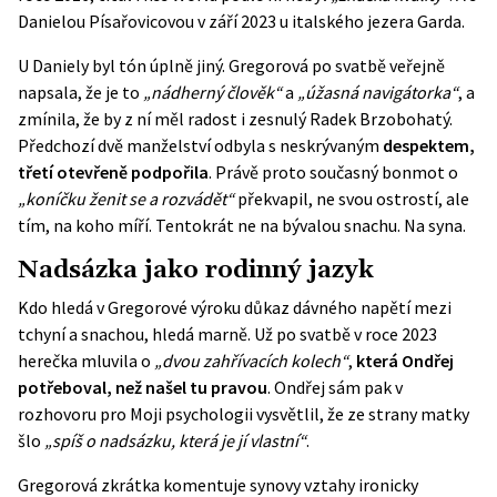
Danielou Písařovicovou v září 2023 u italského jezera Garda.
U Daniely byl tón úplně jiný. Gregorová po svatbě veřejně
napsala, že je to
„nádherný člověk“
a
„úžasná navigátorka“
, a
zmínila, že by z ní měl radost i zesnulý Radek Brzobohatý.
Předchozí dvě manželství odbyla s neskrývaným
despektem,
třetí otevřeně podpořila
. Právě proto současný bonmot o
„koníčku ženit se a rozvádět“
překvapil, ne svou ostrostí, ale
tím, na koho míří. Tentokrát ne na bývalou snachu. Na syna.
Nadsázka jako rodinný jazyk
Kdo hledá v Gregorové výroku důkaz dávného napětí mezi
tchyní a snachou, hledá marně. Už po svatbě v roce 2023
herečka mluvila o
„dvou zahřívacích kolech“
,
která Ondřej
potřeboval, než našel tu pravou
. Ondřej sám pak v
rozhovoru pro
Moji psychologii
vysvětlil, že ze strany matky
šlo
„spíš o nadsázku, která je jí vlastní“
.
Gregorová zkrátka komentuje synovy vztahy ironicky