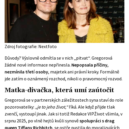
Zdroj fotografie: Nextfoto
Důvody? Výslovně odmítla se v nich „pitvat“. Gregorová
žádné nové informace nepřinesla.
Nepopsala příčiny,
nezmínila třetí osoby
, majetek ani právní kroky. Formálně
jde zatím o oznámený rozchod, nikoli o pravomocný rozvod.
Matka-divačka, která umí zaútočit
Gregorová se v partnerských záležitostech syna staví do role
pozorovatelky:
„je to jeho život,“
říká. Ale když přijde tlak
zvenčí, vystoupí jinak. Jak si totiž Redakce VIPŽivot všimla, v
srpnu 2025, po vlně hejtů kvůli synově
spolupráci s drag
queen Tiffany Richbitch
, se ostře pustila do moralizujících