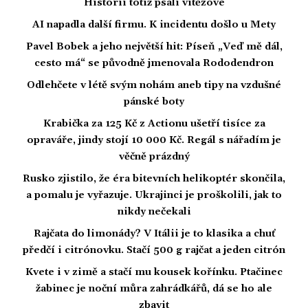
Historii totiž psali vítězové
AI napadla další firmu. K incidentu došlo u Mety
Pavel Bobek a jeho největší hit: Píseň „Veď mě dál,
cesto má“ se původně jmenovala Rododendron
Odlehčete v létě svým nohám aneb tipy na vzdušné
pánské boty
Krabička za 125 Kč z Actionu ušetří tisíce za
opraváře, jindy stojí 10 000 Kč. Regál s nářadím je
věčně prázdný
Rusko zjistilo, že éra bitevních helikoptér skončila,
a pomalu je vyřazuje. Ukrajinci je proškolili, jak to
nikdy nečekali
Rajčata do limonády? V Itálii je to klasika a chuť
předčí i citrónovku. Stačí 500 g rajčat a jeden citrón
Kvete i v zimě a stačí mu kousek kořínku. Ptačinec
žabinec je noční můra zahrádkářů, dá se ho ale
zbavit