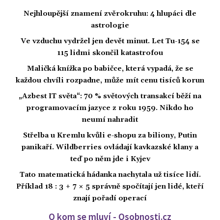
Nejhloupější znamení zvěrokruhu: 4 hlupáci dle
astrologie
Ve vzduchu vydržel jen devět minut. Let Tu-154 se
115 lidmi skončil katastrofou
Maličká knížka po babičce, která vypadá, že se
každou chvíli rozpadne, může mít cenu tisíců korun
„Azbest IT světa“: 70 % světových transakcí běží na
programovacím jazyce z roku 1959. Nikdo ho
neumí nahradit
Střelba u Kremlu kvůli e-shopu za biliony, Putin
panikaří. Wildberries ovládají kavkazské klany a
teď po něm jde i Kyjev
Tato matematická hádanka nachytala už tisíce lidí.
Příklad 18 : 3 + 7 × 5 správně spočítají jen lidé, kteří
znají pořadí operací
O kom se mluví - Osobnosti.cz