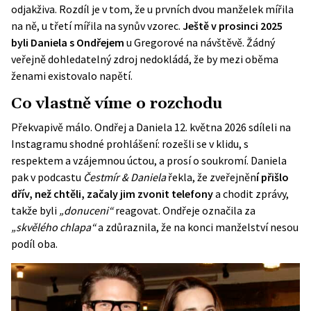
odjakživa. Rozdíl je v tom, že u prvních dvou manželek mířila
na ně, u třetí mířila na synův vzorec.
Ještě v prosinci 2025
byli Daniela s Ondřejem
u Gregorové na návštěvě. Žádný
veřejně dohledatelný zdroj nedokládá, že by mezi oběma
ženami existovalo napětí.
Co vlastně víme o rozchodu
Překvapivě málo. Ondřej a Daniela 12. května 2026 sdíleli na
Instagramu shodné prohlášení: rozešli se v klidu, s
respektem a vzájemnou úctou, a prosí o soukromí. Daniela
pak v podcastu
Čestmír & Daniela
řekla
, že zveřejněn
í přišlo
dřív, než chtěli, začaly jim zvonit telefony
a chodit zprávy,
takže byli
„donuceni“
reagovat. Ondřeje označila za
„skvělého chlapa“
a zdůraznila, že na konci manželství nesou
podíl oba.