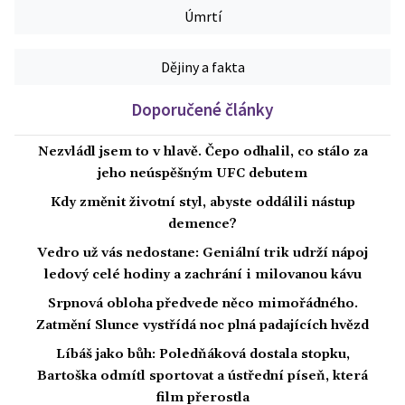
Úmrtí
Dějiny a fakta
Doporučené články
Nezvládl jsem to v hlavě. Čepo odhalil, co stálo za
jeho neúspěšným UFC debutem
Kdy změnit životní styl, abyste oddálili nástup
demence?
Vedro už vás nedostane: Geniální trik udrží nápoj
ledový celé hodiny a zachrání i milovanou kávu
Srpnová obloha předvede něco mimořádného.
Zatmění Slunce vystřídá noc plná padajících hvězd
Líbáš jako bůh: Poledňáková dostala stopku,
Bartoška odmítl sportovat a ústřední píseň, která
film přerostla