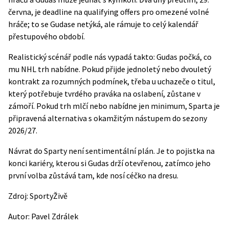
června, je deadline na qualifying offers pro omezené volné
hráče; to se Gudase netýká, ale rámuje to celý kalendář
přestupového období.
Realistický scénář podle nás vypadá takto: Gudas počká, co
mu NHL trh nabídne. Pokud přijde jednoletý nebo dvouletý
kontrakt za rozumných podmínek, třeba u uchazeče o titul,
který potřebuje tvrdého praváka na oslabení, zůstane v
zámoří. Pokud trh mlčí nebo nabídne jen minimum, Sparta je
připravená alternativa s okamžitým nástupem do sezony
2026/27.
Návrat do Sparty není sentimentální plán. Je to pojistka na
konci kariéry, kterou si Gudas drží otevřenou, zatímco jeho
první volba zůstává tam, kde nosí céčko na dresu.
Zdroj:
SportyŽivě
Autor:
Pavel Zdrálek