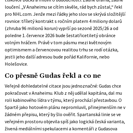
loučení. „V Anaheimu se cítím skvěle, rád bych zůstal,“
řekl
pro NHL.com
. Jenže mezi řádky jeho slov se skrývá složitější
rovnice: tříletý kontrakt s ročním platem 4 miliony dolarů
(zhruba 96 milionů korun) vyprší po sezoně 2025/26 a od
poledne 1. července 2026 bude šestatřicetiletý obránce
volným hráčem. Právě v tom pásmu mezi květnovým
optimismem a červencovou realitou trhu se rodí otázka,
jestli jeho další adresou bude pořád Kalifornie, nebo
Holešovice.
Co přesně Gudas řekl a co ne
Veřejně dohledatelné citace jsou jednoznačné: Gudas chce
pokračovat v Anaheimu. Klub z něj udělal kapitána, dal mu
roli kabinového lídra v týmu, který prochází přestavbou. O
Spartě jako hotovém plánu nepromluvil, přinejmenším ne v
žádném přepisu, který by šlo ověřit. Spartanská linie se ve
veřejném prostoru objevila spíš jako logická česká varianta,
živená mediálními spekulacemi a komentáři z Gudasova