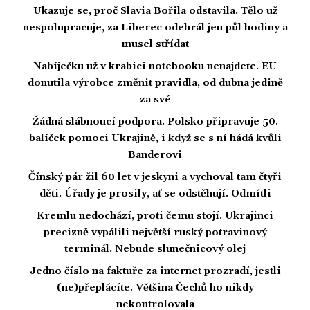
Ukazuje se, proč Slavia Bořila odstavila. Tělo už
nespolupracuje, za Liberec odehrál jen půl hodiny a
musel střídat
Nabíječku už v krabici notebooku nenajdete. EU
donutila výrobce změnit pravidla, od dubna jedině
za své
Žádná slábnoucí podpora. Polsko připravuje 50.
balíček pomoci Ukrajině, i když se s ní hádá kvůli
Banderovi
Čínský pár žil 60 let v jeskyni a vychoval tam čtyři
děti. Úřady je prosily, ať se odstěhují. Odmítli
Kremlu nedochází, proti čemu stojí. Ukrajinci
precizně vypálili největší ruský potravinový
terminál. Nebude slunečnicový olej
Jedno číslo na faktuře za internet prozradí, jestli
(ne)přeplácíte. Většina Čechů ho nikdy
nekontrolovala