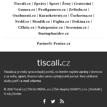
Tiscali.cz
|
Zprávy
|
Sport
|
Ženy
|
Cestování
|
Games.cz
|
Profigamers.cz
|
ZeStolu.cz
|
Osobnosti.cz
|
Karaoketexty.cz
|
Úschovna.cz
|
Nedd.cz
|
Moulík.cz
|
Fights.cz
|
Dokina.cz
|
CZhity.cz
|
Našepeníze.cz
|
Srovnám.cz
|
StartupInsider.cz
Partneři:
Peníze.cz
Tiscali.cz
je český zpravodajský portál, na kterém najdete
zprávy
z domova
a ze světa,
sport
, finance nebo servis s předpovědí počasí. Mezi oblíbené
služby patří i
e-mail zdarma
.
© 2026 Tiscali.cz |
TISCALI MEDIA, a.s.
|
Člen skupiny DIGNITY, s.r.o.
|
Kontakt
|
O nás
|
Kodex