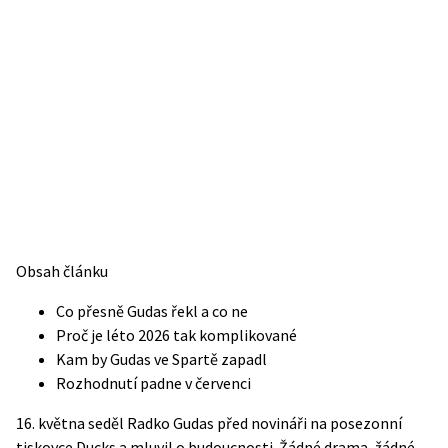
Obsah článku
Co přesně Gudas řekl a co ne
Proč je léto 2026 tak komplikované
Kam by Gudas ve Spartě zapadl
Rozhodnutí padne v červenci
16. května seděl Radko Gudas před novináři na posezonní
tiskovce Ducks a mluvil o budoucnosti. Žádné drama, žádné