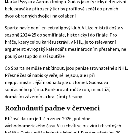
Marka Pysyka a Aarona Irvinga. Gudas jako fyzický defenzivní
bek, pravák a přirozený lídr by profilově seděl do prvních
dvou obranných dvojic i na oslabení.
Sparta navíc není jen extraligový klub. V Lize mistrů došla v
sezoně 2024/25 do semifinále, historicky i do finále. Pro
hráče, který celou kariéru strávil v NHL, je to relevantní
argument: evropský kalendář s mezinárodním přesahem, ne
pouhý sestup do nižší soutěže.
Co Sparta nemůže nabídnout, jsou peníze srovnatelné s NHL.
Přesné české nabídky veřejné nejsou, ale i při
nejoptimističtějším odhadu jde o zlomek Gudasova
současného příjmu. Konkurovat může rolí, minutáží,
domácím zázemím a kratšími přesuny.
Rozhodnutí padne v červenci
Klíčové datum je 1. červenec 2026, poledne
východoamerického času. V tu chvíli se otevírá trh volných
hráčů a Gudas může jednat s kýmkoli. Dva dny předtím, 29.