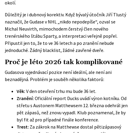
okolí.
Důležitý je i dubnový korektiv. Když bývalý útočník Jiří Tlustý
naznačil, že Gudase v NHL „nikdo nepodepíše“, ozval se
Michal Neuvirth, mimochodem čerstvý člen nového
trenérského štábu Sparty, a
interpretaci veřejně popřel
.
Připustil jen to, že to ve 36 letech a po zranění nebude
jednoduché. Žádný blacklist, žádné zavřené dveře.
Proč je léto 2026 tak komplikované
Gudasova vyjednávací pozice není ideální, ale není ani
beznadějná. Problém je souběh několika faktorů:
Věk:
V den otevření trhu mu bude 36 let.
Zranění:
Oficiální report Ducks uvádí výron kotníku. Od
střetu s Austonem Matthewsem 12. března odehrál jen
pět zápasů, než znovu vypadl. Klub poznamenal, že by
byl fit až pro případné finále konference.
Trest:
Za zákrok na Matthewse dostal pětizápasový