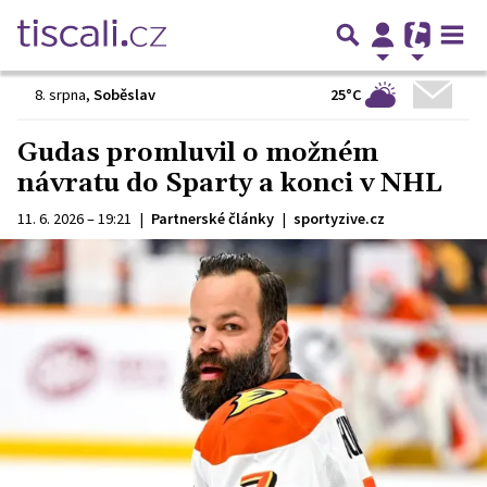
25°C
8. srpna
,
Soběslav
Gudas promluvil o možném
návratu do Sparty a konci v NHL
11. 6. 2026 – 19:21
|
Partnerské články
|
sportyzive.cz