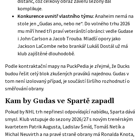
distanc, což celkový obraz závěru sezony dál
komplikuje.
Konkurence uvnitř vlastního týmu:
Anaheim nemá na
stole jen „Gudas ano, nebo ne“. Do volného trhu 2026
mu míří hned tři praví veteránští obránci: vedle Gudase
i John Carlson a Jacob Trouba. Mladší opory jako
Jackson LaCombe nebo brankář Lukáš Dostál už má
klub zajištěné dlouhodobě.
Podle
kontraktační mapy na PuckPedia
je zřejmé, že Ducks
budou řešit celý blok zkušených praváků najednou. Gudas v
tom není izolovaný případ, je součástí širšího rozhodnutí o
směřování obrany.
Kam by Gudas ve Spartě zapadl
Pokud by NHL trh nepřinesl odpovídající nabídku, Sparta dává
smysl. Klub vstupuje do sezony 2026/27 s novým trenérským
kvartetem Patrik Augusta, Ladislav Šmíd, Tomáš Netík a
Michal Neuvirth a na pravé straně obrany má Ronalda Knota,