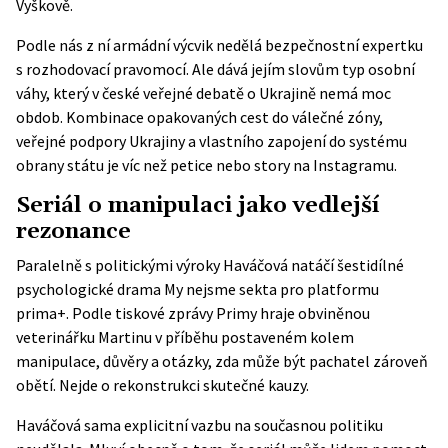
Vyškově.
Podle nás z ní armádní výcvik nedělá bezpečnostní expertku
s rozhodovací pravomocí. Ale dává jejím slovům typ osobní
váhy, který v české veřejné debatě o Ukrajině nemá moc
obdob. Kombinace opakovaných cest do válečné zóny,
veřejné podpory Ukrajiny a vlastního zapojení do systému
obrany státu je víc než petice nebo story na Instagramu.
Seriál o manipulaci jako vedlejší
rezonance
Paralelně s politickými výroky Haváčová natáčí šestidílné
psychologické drama My nejsme sekta pro platformu
prima+. Podle tiskové zprávy Primy hraje obviněnou
veterinářku Martinu v příběhu postaveném kolem
manipulace, důvěry a otázky, zda může být pachatel zároveň
obětí. Nejde o rekonstrukci skutečné kauzy.
Haváčová sama explicitní vazbu na současnou politiku