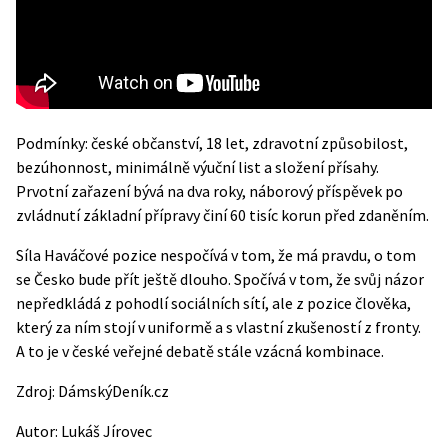
Podmínky: české občanství, 18 let, zdravotní způsobilost,
bezúhonnost, minimálně výuční list a složení přísahy.
Prvotní zařazení bývá na dva roky, náborový příspěvek po
zvládnutí základní přípravy činí 60 tisíc korun před zdaněním.
Síla Haváčové pozice nespočívá v tom, že má pravdu, o tom
se Česko bude přít ještě dlouho. Spočívá v tom, že svůj názor
nepředkládá z pohodlí sociálních sítí, ale z pozice člověka,
který za ním stojí v uniformě a s vlastní zkušeností z fronty.
A to je v české veřejné debatě stále vzácná kombinace.
Zdroj:
DámskýDeník.cz
Autor:
Lukáš Jírovec