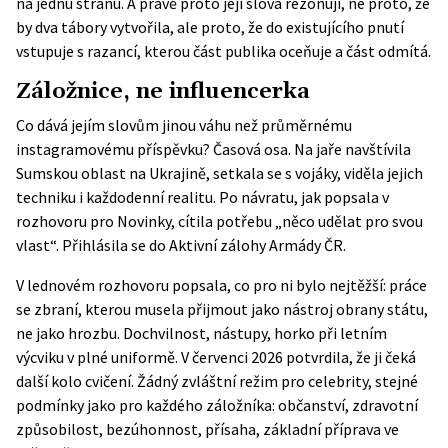
na jednu stranu. A právě proto její slova rezonují, ne proto, že
by dva tábory vytvořila, ale proto, že do existujícího pnutí
vstupuje s razancí, kterou část publika oceňuje a část odmítá.
Záložnice, ne influencerka
Co dává jejím slovům jinou váhu než průměrnému
instagramovému příspěvku? Časová osa. Na jaře navštívila
Sumskou oblast na Ukrajině, setkala se s vojáky, viděla jejich
techniku i každodenní realitu. Po návratu, jak popsala v
rozhovoru pro
Novinky
, cítila potřebu „něco udělat pro svou
vlast“. Přihlásila se do Aktivní zálohy Armády ČR.
V lednovém rozhovoru popsala, co pro ni bylo nejtěžší: práce
se zbraní, kterou musela přijmout jako nástroj obrany státu,
ne jako hrozbu. Dochvilnost, nástupy, horko při letním
výcviku v plné uniformě. V červenci 2026 potvrdila, že ji čeká
další kolo cvičení. Žádný zvláštní režim pro celebrity, stejné
podmínky jako pro každého záložníka: občanství, zdravotní
způsobilost, bezúhonnost, přísaha, základní příprava ve