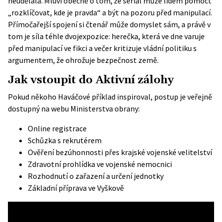
neudělala. Mluví obecně o tom, že seriál může lidem pomoct
„rozklíčovat, kde je pravda“ a být na pozoru před manipulací.
Přímočařejší spojení si čtenář může domyslet sám, a právě v
tom je síla téhle dvojexpozice: herečka, která ve dne varuje
před manipulací ve fikci a večer kritizuje vládní politiku s
argumentem, že ohrožuje bezpečnost země.
Jak vstoupit do Aktivní zálohy
Pokud někoho Haváčové příklad inspiroval, postup je veřejně
dostupný na webu
Ministerstva obrany
:
Online registrace
Schůzka s rekrutérem
Ověření bezúhonnosti přes krajské vojenské velitelství
Zdravotní prohlídka ve vojenské nemocnici
Rozhodnutí o zařazení a určení jednotky
Základní příprava ve Vyškově