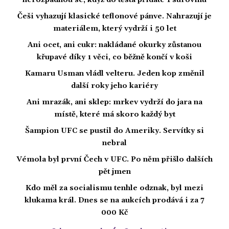
nerozpadnou se, když do těsta přidáte 1 surovinu
Češi vyhazují klasické teflonové pánve. Nahrazují je
materiálem, který vydrží i 50 let
Ani ocet, ani cukr: nakládané okurky zůstanou
křupavé díky 1 věci, co běžně končí v koši
Kamaru Usman vládl velteru. Jeden kop změnil
další roky jeho kariéry
Ani mrazák, ani sklep: mrkev vydrží do jara na
místě, které má skoro každý byt
Šampion UFC se pustil do Ameriky. Servítky si
nebral
Vémola byl první Čech v UFC. Po něm přišlo dalších
pět jmen
Kdo měl za socialismu tenhle odznak, byl mezi
klukama král. Dnes se na aukcích prodává i za 7
000 Kč