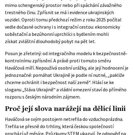
mimo schengenský prostor nebo při spáchání závažného
trestného činu. Zpřísnit se má i evidence ukrajinských
vozidel. Oproti tomu předchozí režim z roku 2025 počítal
vedle dočasné ochrany i s integrační cestou: ekonomicky
soběstační a bezúhonní uprchlíci s bydlením mohli
získat
zvláštní dlouhodobý pobyt
na pět let.
Posun je zřetelný: od integračního modelu k bezpečnostně-
kontrolnímu zpřísnění. A právě proti tomuto směru
Haváčová míří. Nepoužívá osobní urážky, ale její hodnocení je
jednoznačné: pomáhat Ukrajině je podle ní nutné, „pakliže
chceme ochránit i bezpečnost naší země“. Hlásí se ke
sloganu „Sláva Ukrajině“ a vládní omezení staví do přímého
rozporu s českým národním zájmem.
Proč její slova narážejí na dělicí linii
Haváčová se svým postojem netrefila do vzduchoprázdna.
Trefila se přesně do trhliny, která českou společností
prochází už měsíce. Průzkumy
STEM
ukazují, že odpověď na