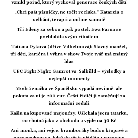
vznikl pořad, který vychoval generace českých dětí
„Chci psát písničky, ne točit reelska.“ Katarzia o
selhání, terapii a online samotě
Tři Edeny za sebou a pak postel: Ewa Farna se
pochlubila svým rituálem
Tatiana Dyková (dříve Vilhelmová): Slavný manžel,
tři děti, kariéra i výhra v show Tvoje tvář má známý
hlas
UFC Fight Night: Gamrot vs. Salkilld – výsledky a
nejlepší momenty
Modrá značka ve Španělsku vypadá nevinně, ale
pokuta za ni je 200 eur. Čeští řidiči ji zaměňují za
informační ceduli
Kašlu na kupované majonézy. Ušlehala jsem tatarku,
co chutná jako z obchodu a vyjde na 30 Kč
Ani mouka, ani vejce: bramboráky budou křupavé a