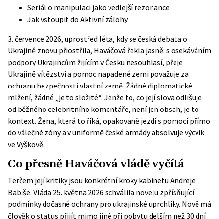
Seriál o manipulaci jako vedlejší rezonance
Jak vstoupit do Aktivní zálohy
3. července 2026, uprostřed léta, kdy se česká debata o
Ukrajině znovu přiostřila, Haváčová řekla jasně: s osekáváním
podpory Ukrajincům žijícím v Česku nesouhlasí, přeje
Ukrajině vítězství a pomoc napadené zemi považuje za
ochranu bezpečnosti vlastní země. Žádné diplomatické
mlžení, žádné „je to složité“. Jenže to, co její slova odlišuje
od běžného celebritního komentáře, není jen obsah, je to
kontext. Žena, která to říká, opakovaně jezdí s pomocí přímo
do válečné zóny a v uniformě české armády absolvuje výcvik
ve Vyškově.
Co přesně Haváčová vládě vyčítá
Terčem její kritiky jsou konkrétní kroky kabinetu Andreje
Babiše. Vláda 25. května 2026 schválila novelu zpřísňující
podmínky dočasné ochrany pro ukrajinské uprchlíky. Nově má
člověk o status přijít mimo jiné při pobytu delším než 30 dní