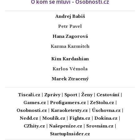
O kom se mluví - Osobnosti.cz
Andrej Babiš
Petr Pavel
Hana Zagorová
Kazma Kazmitch
Kim Kardashian
Karlos Vémola
Marek Ztracený
Tiscali.cz
|
Zprávy
|
Sport
|
Ženy
|
Cestování
|
Games.cz
|
Profigamers.cz
|
ZeStolu.cz
|
Osobnosti.cz
|
Karaoketexty.cz
|
Úschovna.cz
|
Nedd.cz
|
Moulík.cz
|
Fights.cz
|
Dokina.cz
|
CZhity.cz
|
Našepeníze.cz
|
Srovnám.cz
|
StartupInsider.cz