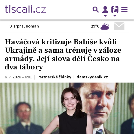
29°C
9. srpna
,
Roman
Haváčová kritizuje Babiše kvůli
Ukrajině a sama trénuje v záloze
armády. Její slova dělí Česko na
dva tábory
6. 7. 2026 – 6:01
|
Partnerské články
|
damskydenik.cz