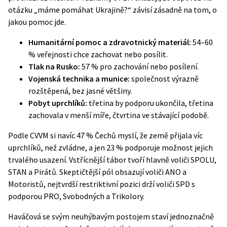
otázku „máme pomáhat Ukrajině?“ závisí zásadně na tom, o
jakou pomoc jde.
Humanitární pomoc a zdravotnický materiál:
54–60
% veřejnosti chce zachovat nebo posílit.
Tlak na Rusko:
57 % pro zachování nebo posílení.
Vojenská technika a munice:
společnost výrazně
rozštěpená, bez jasné většiny.
Pobyt uprchlíků:
třetina by podporu ukončila, třetina
zachovala v menší míře, čtvrtina ve stávající podobě.
Podle CVVM si navíc 47 % Čechů myslí, že země přijala víc
uprchlíků, než zvládne, a jen 23 % podporuje možnost jejich
trvalého usazení. Vstřícnější tábor tvoří hlavně voliči SPOLU,
STAN a Pirátů. Skeptičtější pól obsazují voliči ANO a
Motoristů, nejtvrdší restriktivní pozici drží voliči SPD s
podporou PRO, Svobodných a Trikolory.
Haváčová se svým neuhýbavým postojem staví jednoznačně