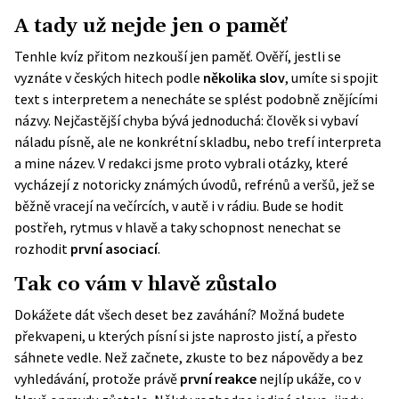
A tady už nejde jen o paměť
Tenhle kvíz přitom nezkouší jen paměť. Ověří, jestli se
vyznáte v českých hitech podle
několika slov
, umíte si spojit
text s interpretem a nenecháte se splést podobně znějícími
názvy. Nejčastější chyba bývá jednoduchá: člověk si vybaví
náladu písně, ale ne konkrétní skladbu, nebo trefí interpreta
a mine název. V redakci jsme proto vybrali otázky, které
vycházejí z notoricky známých úvodů, refrénů a veršů, jež se
běžně vracejí na večírcích, v autě i v rádiu. Bude se hodit
postřeh, rytmus v hlavě a taky schopnost nenechat se
rozhodit
první asociací
.
Tak co vám v hlavě zůstalo
Dokážete dát všech deset bez zaváhání? Možná budete
překvapeni, u kterých písní si jste naprosto jistí, a přesto
sáhnete vedle. Než začnete, zkuste to bez nápovědy a bez
vyhledávání, protože právě
první reakce
nejlíp ukáže, co v