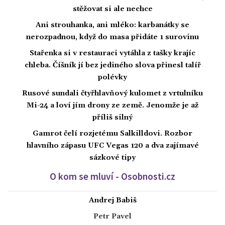
stěžovat si ale nechce
Ani strouhanka, ani mléko: karbanátky se
nerozpadnou, když do masa přidáte 1 surovinu
Stařenka si v restauraci vytáhla z tašky krajíc
chleba. Číšník jí bez jediného slova přinesl talíř
polévky
Rusové sundali čtyřhlavňový kulomet z vrtulníku
Mi-24 a loví jím drony ze země. Jenomže je až
příliš silný
Gamrot čelí rozjetému Salkilldovi. Rozbor
hlavního zápasu UFC Vegas 120 a dva zajímavé
sázkové tipy
O kom se mluví - Osobnosti.cz
Andrej Babiš
Petr Pavel