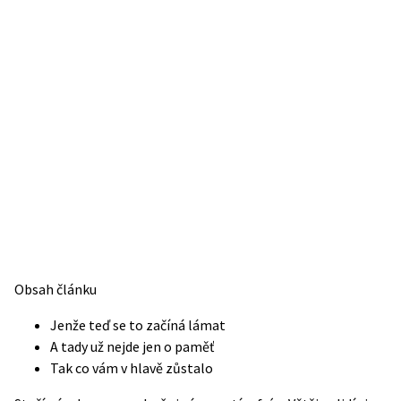
Obsah článku
Jenže teď se to začíná lámat
A tady už nejde jen o paměť
Tak co vám v hlavě zůstalo