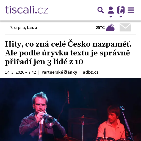
25°C
7. srpna
,
Lada
Hity, co zná celé Česko nazpaměť.
Ale podle úryvku textu je správně
přiřadí jen 3 lidé z 10
14. 5. 2026 – 7:42
|
Partnerské články
|
adbz.cz