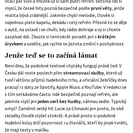
Stačí pár slov a mozek už si sám pustí refrén. Většina lidí si
myslí, že české hity pozná bezpečně podle
první věty
, jenže
realita bývá zrádnější. Jakmile chybí melodie, člověk si
najednou plete kapelu, dekádu i celý refrén. Přesně to se děje
v autě, na oslavě i ve chvíli, kdy rádio dohraje a vy si chcete
zazpívat dál. Zkuste si tentokrát poradit jen s
krátkým
úryvkem
a uvidíte, jak rychle se jistota změní v pochybnost.
Jenže teď se to začíná lámat
Není divu, že podobné textové chytáky fungují právě teď. V
Česku dál roste poslech přes
streamovací služby
, které už
tvoří většinu příjmů hudebního trhu, a oficiální žebříčky dnes
pracují i s daty ze Spotify, Apple Music a YouTube. V redakci se
s tím setkáváme často: lidé bezpečně poznají refrén, ale
jakmile slyší jen
jeden verš bez hudby
, sáhnou vedle. Typický
omyl? Zaměnit velký hit Lucie za Chinaski jen proto, že obě
skladby člověk slyšel stokrát. A právě proto si podobné
hudební kvízy drží pozornost i u čtenářů, kteří by jinak tvrdili,
že mají texty v malíku.