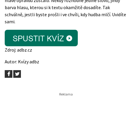
hlavě opravdu zůstalo. Někdy rozhodne jediné slovo, jindy
barva hlasu, kterou si k textu okamžitě dosadíte. Tak
schválně, jestli byste prošli i ve chvíli, kdy hudba mlčí. Uvidíte
sami.
Zdroj:
adbz.cz
Autor:
Kvízy adbz