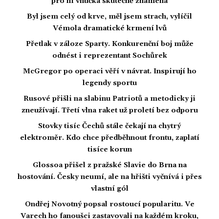
pro ni vnučka skutečně znamená
Byl jsem celý od krve, měl jsem strach, vylíčil
Vémola dramatické krmení lvů
Přetlak v záloze Sparty. Konkurenční boj může
odnést i reprezentant Sochůrek
McGregor po operaci věří v návrat. Inspirují ho
legendy sportu
Rusové přišli na slabinu Patriotů a metodicky ji
zneužívají. Třetí vlna raket už proletí bez odporu
Stovky tisíc Čechů stále čekají na chytrý
elektroměr. Kdo chce předběhnout frontu, zaplatí
tisíce korun
Glossoa přišel z pražské Slavie do Brna na
hostování. Česky neumí, ale na hřišti vyčnívá i přes
vlastní gól
Ondřej Novotný popsal rostoucí popularitu. Ve
Varech ho fanoušci zastavovali na každém kroku,