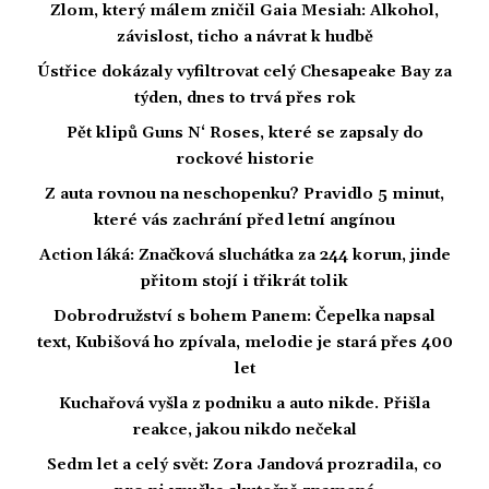
Zlom, který málem zničil Gaia Mesiah: Alkohol,
závislost, ticho a návrat k hudbě
Ústřice dokázaly vyfiltrovat celý Chesapeake Bay za
týden, dnes to trvá přes rok
Pět klipů Guns N‘ Roses, které se zapsaly do
rockové historie
Z auta rovnou na neschopenku? Pravidlo 5 minut,
které vás zachrání před letní angínou
Action láká: Značková sluchátka za 244 korun, jinde
přitom stojí i třikrát tolik
Dobrodružství s bohem Panem: Čepelka napsal
text, Kubišová ho zpívala, melodie je stará přes 400
let
Kuchařová vyšla z podniku a auto nikde. Přišla
reakce, jakou nikdo nečekal
Sedm let a celý svět: Zora Jandová prozradila, co