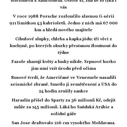
telefonech s Androidem. Ověřte si, zda se to týká i
vás
V roce 1988 Porsche rozloučilo slavnou G-sérii
911 limitkou 43 kabrioletů. Jedno z nich má 67 000
km a hledá nového majitele
Cibulové slupky, chleba a kapka jódu: tři věci z
kuchyně, po kterých okurky přestanou žloutnout do
týdne
Fazole shazují květy a lusky nikde. Srpnové horko
jim umí vzít úrodu před očima
Rusové tvrdí, že Američané ve Venezuele nasadili
seismické zbraně. Smetlo ji zemětřesení a USA do
24 hodin zrušily sankce
Haraslín přišel do Sparty za 36 milionů Kč, odejít
může za 145 milionů. Láká ho Saúdská Arábie a
solidní gáže
San Jose draftovalo 216 cm vysokého Moldavana.