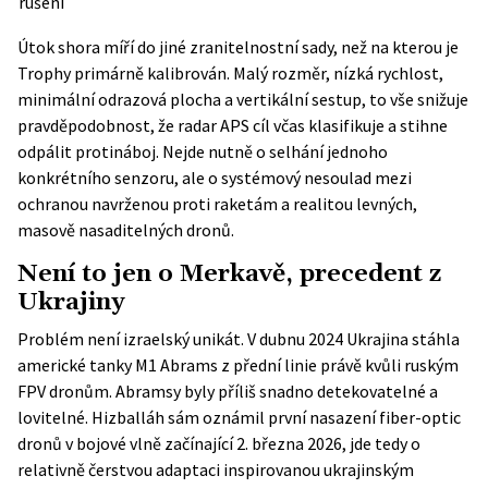
rušení
Útok shora míří do jiné zranitelnostní sady, než na kterou je
Trophy primárně kalibrován. Malý rozměr, nízká rychlost,
minimální odrazová plocha a vertikální sestup, to vše snižuje
pravděpodobnost, že radar APS cíl včas klasifikuje a stihne
odpálit protináboj. Nejde nutně o selhání jednoho
konkrétního senzoru, ale o systémový nesoulad mezi
ochranou navrženou proti raketám a realitou levných,
masově nasaditelných dronů.
Není to jen o Merkavě, precedent z
Ukrajiny
Problém není izraelský unikát. V dubnu 2024 Ukrajina stáhla
americké tanky M1 Abrams z přední linie právě kvůli ruským
FPV dronům. Abramsy byly příliš snadno detekovatelné a
lovitelné. Hizballáh sám oznámil první nasazení fiber-optic
dronů v bojové vlně začínající 2. března 2026, jde tedy o
relativně čerstvou adaptaci inspirovanou ukrajinským