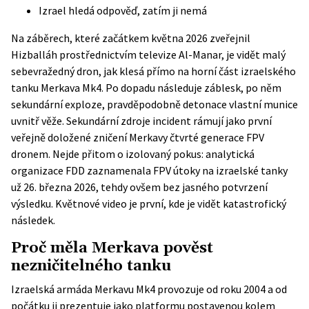
Izrael hledá odpověď, zatím ji nemá
Na záběrech, které začátkem května 2026 zveřejnil
Hizballáh prostřednictvím televize Al-Manar, je vidět malý
sebevražedný dron, jak klesá přímo na horní část izraelského
tanku Merkava Mk4. Po dopadu následuje záblesk, po něm
sekundární exploze, pravděpodobně detonace vlastní munice
uvnitř věže. Sekundární zdroje incident rámují jako první
veřejně doložené zničení Merkavy čtvrté generace FPV
dronem. Nejde přitom o izolovaný pokus: analytická
organizace FDD
zaznamenala
FPV útoky na izraelské tanky
už 26. března 2026, tehdy ovšem bez jasného potvrzení
výsledku. Květnové video je první, kde je vidět katastrofický
následek.
Proč měla Merkava pověst
nezničitelného tanku
Izraelská armáda Merkavu Mk4 provozuje od roku 2004 a od
počátku ji prezentuje jako platformu postavenou kolem