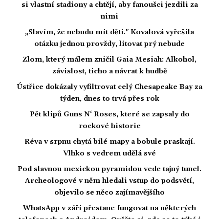
si vlastní stadiony a chtějí, aby fanoušci jezdili za
nimi
„Slavím, že nebudu mít děti." Kovalová vyřešila
otázku jednou provždy, litovat prý nebude
Zlom, který málem zničil Gaia Mesiah: Alkohol,
závislost, ticho a návrat k hudbě
Ústřice dokázaly vyfiltrovat celý Chesapeake Bay za
týden, dnes to trvá přes rok
Pět klipů Guns N‘ Roses, které se zapsaly do
rockové historie
Réva v srpnu chytá bílé mapy a bobule praskají.
Vlhko s vedrem udělá své
Pod slavnou mexickou pyramidou vede tajný tunel.
Archeologové v něm hledali vstup do podsvětí,
objevilo se něco zajímavějšího
WhatsApp v září přestane fungovat na některých