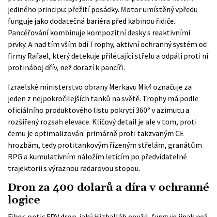
jediného principu: přežití posádky. Motor umístěný vpředu
funguje jako dodatečná bariéra před kabinou řidiče.
Pancéřování kombinuje kompozitní desky s reaktivními
prvky. A nad tím vším bdí Trophy, aktivní ochranný systém od
firmy Rafael, který detekuje přilétající střelu a odpálí proti ní
protináboj dřív, než dorazí k pancíři.
Izraelské ministerstvo obrany Merkavu Mk4 označuje za
jeden z nejpokročilejších tanků na světě. Trophy má podle
oficiálního produktového listu
pokrytí 360° v azimutu a
rozšířený rozsah elevace. Klíčový detail je ale v tom, proti
čemu je optimalizován: primárně proti takzvaným CE
hrozbám, tedy protitankovým řízeným střelám, granátům
RPG a kumulativním náložím letícím po předvídatelné
trajektorii s výraznou radarovou stopou.
Dron za 400 dolarů a díra v ochranné
logice
Fiber-optic FPV dron, jaký Hizballáh použil, funguje jinak než