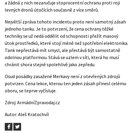
a žádná z nich nezaručuje stoprocentní ochranu proti roji
levných dronů útočících současně z více směrů.
Největší zpráva tohoto incidentu proto není samotný zásah
jednoho tanku. Je to potvrzení, že cena ochrany těžké
techniky se už nedá oddělit od schopnosti přežít masový
útok prostředků, které stojí méně než spotřební elektronika.
Tank nepřestává mít smysl, ale přestává být samostatně
odolnou platformou. Stává se uzlem v síti, která ho musí
chránit shora stejně spolehlivě jako zepředu.
Osud posádky zasažené Merkavy není z otevřených zdrojů
potvrzen. Cena lekce, kterou ten jeden zásah přinesl celému
oboru, se teprve vyčísluje.
Zdroj:
ArmádníZpravodaj.cz
Autor:
Aleš Kratochvíl