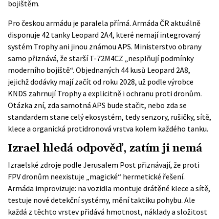
bojištěm.
Pro českou armádu je paralela přímá. Armáda ČR aktuálně
disponuje 42 tanky Leopard 2A4, které nemají integrovaný
systém Trophy ani jinou známou APS. Ministerstvo obrany
samo přiznává, že starší T-72M4CZ „nesplňují podmínky
moderního bojiště“. Objednaných 44 kusů Leopard 2A8,
jejichž dodávky mají začít od roku 2028, už podle výrobce
KNDS zahrnují Trophy a explicitně i ochranu proti dronům.
Otázka zní, zda samotná APS bude stačit, nebo zda se
standardem stane celý ekosystém, tedy senzory, rušičky, sítě,
klece a organická protidronová vrstva kolem každého tanku.
Izrael hledá odpověď, zatím ji nemá
Izraelské zdroje podle Jerusalem Post přiznávají, že proti
FPV dronům neexistuje „magické“ hermetické řešení.
Armáda improvizuje: na vozidla montuje drátěné klece a sítě,
testuje nové detekční systémy, mění taktiku pohybu. Ale
každá z těchto vrstev přidává hmotnost, náklady a složitost