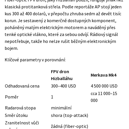
klasická protitanková střela. Podle
reportáže AP
stojí jeden
kus 300 až 400 dolarů, v přepočtu zhruba sedm až devět tisíc
korun. Je sestavený z komerčně dostupných komponent,
poháněný malým elektrickým motorem a naváděný přes
tenké optické vlákno, které za sebou odvíjí. Rádiový signál
nepotřebuje, takže ho nelze rušit běžným elektronickým
bojem.
Klíčové parametry v porovnání:
FPV dron
Merkava Mk4
Hizballáhu
Odhadovaná cena
300–400 USD
4 500 000 USD
cca 11 000–15
Poměr
1
000
Radarová stopa
minimální
Směr útoku
shora (top-attack)
Zranitelnost vůči
žádná (fiber-optic)