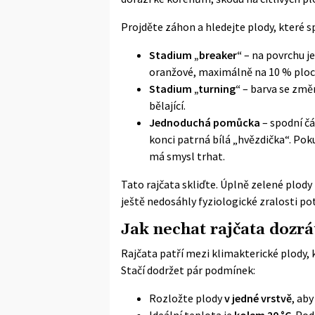
Projděte záhon a hledejte plody, které sp
Stadium „breaker“
– na povrchu je
oranžové, maximálně na 10 % ploc
Stadium „turning“
– barva se změn
bělající.
Jednoduchá pomůcka
– spodní čá
konci patrná bílá „hvězdička“. Poku
má smysl trhat.
Tato rajčata skliďte. Úplně zelené plod
ještě nedosáhly fyziologické zralosti po
Jak nechat rajčata dozr
Rajčata patří mezi klimakterické plody, k
Stačí dodržet pár podmínek:
Rozložte plody
v jedné vrstvě
, ab
Ideální teplota je
kolem 20 °C
. Po