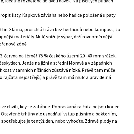
ně
, ideálně rozdělená do dvou dávek. Na písčitých půdách
kropit listy. Kapková závlaha nebo hadice položená u paty
lin. Sláma, proschlá tráva bez herbicidů nebo kompost, to
pnější materiály. Mulč snižuje výpar, drží rovnoměrnější
kořenové zóně.
13. června na téměř 75 % českého území 20–40 mm srážek,
eskydech. Jenže na jižní a střední Moravě a v západních
lhkost v tamních nížinách zůstává nízká. Právě tam může
o rajčata nejostřejší, a právě tam má mulč a pravidelná
ve chvíli, kdy se zatáhne. Popraskaná rajčata nejsou konec
. Otevřené trhliny ale usnadňují vstup plísním a bakteriím,
 a spotřebujte je tentýž den, nebo vyhoďte. Zdravé plody na