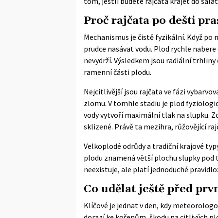
tom, jestli budete rajčata krájet do salá
Proč rajčata po dešti pra
Mechanismus je čistě fyzikální. Když po 
prudce nasávat vodu. Plod rychle nabere
nevydrží. Výsledkem jsou radiální trhlin
ramenní části plodu.
Nejcitlivější jsou rajčata ve fázi vybarvo
zlomu. V tomhle stadiu je plod fyziologick
vody vytvoří maximální tlak na slupku. Zc
sklizené. Právě ta mezihra, růžovějící raj
Velkoplodé odrůdy a tradiční krajové typ
plodu znamená větší plochu slupky pod t
neexistuje, ale platí jednoduché pravidlo: 
Co udělat ještě před prv
Klíčové je jednat v den, kdy meteorologov
dorazí ke kořenům, škodu na citlivých pl