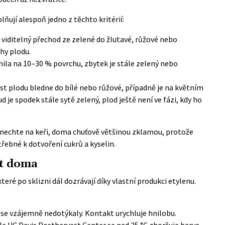
lňují alespoň jedno z těchto kritérií:
 viditelný přechod ze zelené do žlutavé, růžové nebo
hy plodu.
ila na 10–30 % povrchu, zbytek je stále zelený nebo
st plodu bledne do bílé nebo růžové, případně je na květním
d je spodek stále sytě zelený, plod ještě není ve fázi, kdy ho
y nechte na keři, doma chuťově většinou zklamou, protože
třebné k dotvoření cukrů a kyselin.
át doma
teré po sklizni dál dozrávají díky vlastní produkci etylenu.
y se vzájemně nedotýkaly. Kontakt urychluje hnilobu.
dle
UC Davis Postharvest Center
se nad 25 °C zhoršuje barva