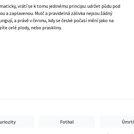
maticky, vrátí se k tomu jedinému principu: udržet půdu pod
lou a zaplavenou. Mulč a pravidelná zálivka nejsou žádný
ungují, a právě v červnu, kdy se české počasí mění jako na
zíte celé plody, nebo praskliny.
uriozity
Fotbal
Úmrtí