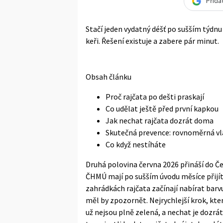
Přida
Stačí jeden vydatný déšť po sušším týdnu
keři. Řešení existuje a zabere pár minut.
Obsah článku
Proč rajčata po dešti praskají
Co udělat ještě před první kapkou
Jak nechat rajčata dozrát doma
Skutečná prevence: rovnoměrná vl
Co když nestíháte
Druhá polovina června 2026 přináší do Č
ČHMÚ
mají po sušším úvodu měsíce přijít
zahrádkách rajčata začínají nabírat barv
měl by zpozornět. Nejrychlejší krok, kter
už nejsou plně zelená, a nechat je dozrá