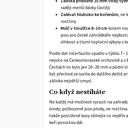
Zálivka přibližně 25 mm vody týd
raději menší dávky častěji.
Zalévat hluboko ke kořenům
, ne 
rostliny.
Mulč v tloušťce 8–10 cm
kolem rost
jsou pro české zahrádkáře nejdostu
vlhkost a tlumí teplotní výkyvy v 
Podle dat
InterSucho
spadlo v týdnu 7.–
nejvíce na Českomoravské vrchovině a v B
Čechách to bylo jen 10–20 mm a půdní v
být přechod ze sucha do dalšího deště pr
zálivka největší smysl.
Co když nestíháte
Ne každý má možnost vyrazit na zahradu 
úrody; poškozené jsou plody, ne rostlina
takže postižené kusy sbírejte co nejdřív
keři porostou dál.