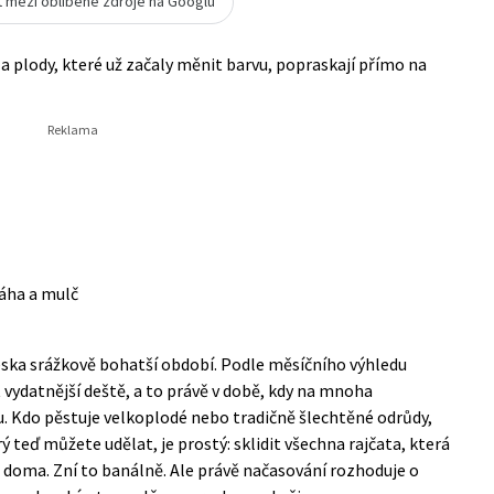
t mezi oblíbené zdroje na Googlu
 a plody, které už začaly měnit barvu, popraskají přímo na
áha a mulč
eska srážkově bohatší období. Podle
měsíčního výhledu
 vydatnější deště, a to právě v době, kdy na mnoha
u. Kdo pěstuje velkoplodé nebo tradičně šlechtěné odrůdy,
ý teď můžete udělat, je prostý: sklidit všechna rajčata, která
t doma. Zní to banálně. Ale právě načasování rozhoduje o