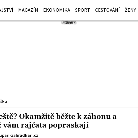
JSTVÍ
MAGAZÍN
EKONOMIKA
SPORT
CESTOVÁNÍ
ŽENY
iška
eště? Okamžitě běžte k záhonu a
ž vám rajčata popraskají
upari-zahradkari.cz