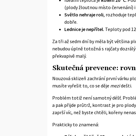
(plody žloutnou místo červenání) i
Světlo nehraje roli
, rozhoduje tep
dobře.
Lednice je nepřítel.
Teploty pod 12 
Za tři až sedm dní by měla být většina 
nebudou úplně totožná s rajčaty dozrálými
překvapivě malý.
Skutečná prevence: rov
Nouzová sklizeň zachrání první várku plo
musíte vyřešit to, co se děje
mezi
dešti.
Problém totiž není samotný déšť. Problé
a pak přijde průtrž, kontrast je pro plod
zaprší víc, než byste chtěli, kořeny nenas
Prakticky to znamená: