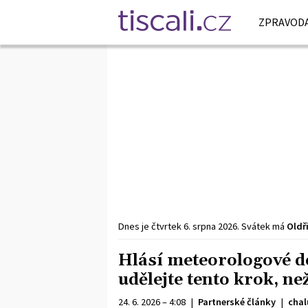
ZPRAVODA
Dnes je
čtvrtek
6. srpna
2026
.
Svátek má
Oldř
Hlásí meteorologové d
udělejte tento krok, ne
24. 6. 2026 – 4:08
|
Partnerské články
|
chal