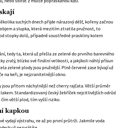
tu, nebo sbírat z mulče popraskanou kaši.
skají
několika suchých dnech přijde nárazový déšť, kořeny začnou
 objem a slupka, která mezitím ztratila pružnost, to
y od stopky dolů, případně soustředné praskliny kolem
vání, tedy ta, která už přešla ze zelené do prvního barevného
y zralý, blízko své finální velikosti, a jakýkoli náhlý přísun
ela zelené plody jsou pružnější. Plně červené zase bývají už
če na keři, je nejzranitelnější okno.
y jsou přitom náchylnější než cherry rajčata. Větší průměr
lakem. Standardizovaný český žebříček nejcitlivějších odrůd
čím větší plod, tím vyšší riziko.
ní kapkou
é vydají výstrahu, ne až po první průtrži. Jakmile voda
odech už nezvrátíte.