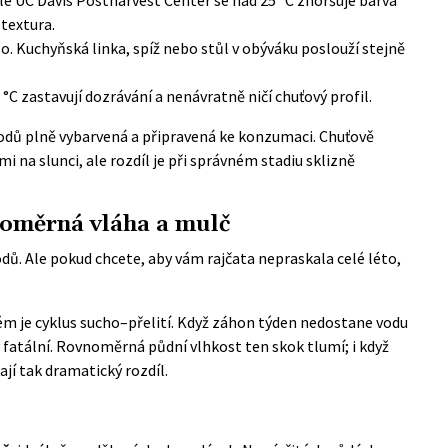
 textura.
lo. Kuchyňská linka, spíž nebo stůl v obýváku poslouží stejně
°C zastavují dozrávání a nenávratně ničí chuťový profil.
plodů plně vybarvená a připravená ke konzumaci. Chuťově
 na slunci, ale rozdíl je při správném stadiu sklizně
noměrná vláha a mulč
dů. Ale pokud chcete, aby vám rajčata nepraskala celé léto,
m je cyklus sucho–přelití. Když záhon týden nedostane vodu
y fatální. Rovnoměrná půdní vlhkost ten skok tlumí; i když
ají tak dramatický rozdíl.