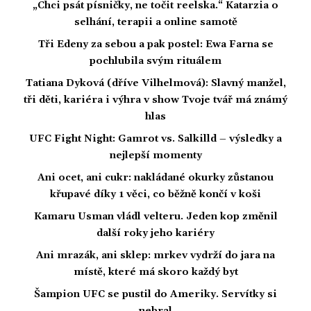
„Chci psát písničky, ne točit reelska.“ Katarzia o
selhání, terapii a online samotě
Tři Edeny za sebou a pak postel: Ewa Farna se
pochlubila svým rituálem
Tatiana Dyková (dříve Vilhelmová): Slavný manžel,
tři děti, kariéra i výhra v show Tvoje tvář má známý
hlas
UFC Fight Night: Gamrot vs. Salkilld – výsledky a
nejlepší momenty
Ani ocet, ani cukr: nakládané okurky zůstanou
křupavé díky 1 věci, co běžně končí v koši
Kamaru Usman vládl velteru. Jeden kop změnil
další roky jeho kariéry
Ani mrazák, ani sklep: mrkev vydrží do jara na
místě, které má skoro každý byt
Šampion UFC se pustil do Ameriky. Servítky si