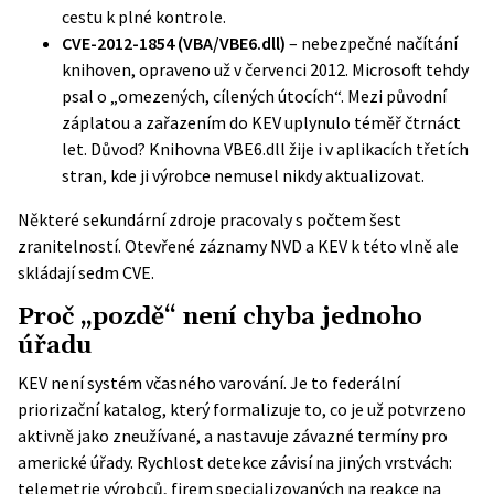
cestu k plné kontrole.
CVE-2012-1854 (VBA/VBE6.dll)
– nebezpečné načítání
knihoven,
opraveno už v červenci 2012
. Microsoft tehdy
psal o „omezených, cílených útocích“. Mezi původní
záplatou a zařazením do KEV uplynulo téměř čtrnáct
let. Důvod? Knihovna VBE6.dll žije i v aplikacích třetích
stran, kde ji výrobce nemusel nikdy aktualizovat.
Některé sekundární zdroje pracovaly s počtem šest
zranitelností. Otevřené záznamy NVD a KEV k této vlně ale
skládají sedm CVE.
Proč „pozdě“ není chyba jednoho
úřadu
KEV není systém včasného varování. Je to federální
priorizační katalog, který formalizuje to, co je už potvrzeno
aktivně jako zneužívané, a nastavuje závazné termíny pro
americké úřady. Rychlost detekce závisí na jiných vrstvách:
telemetrie výrobců, firem specializovaných na reakce na