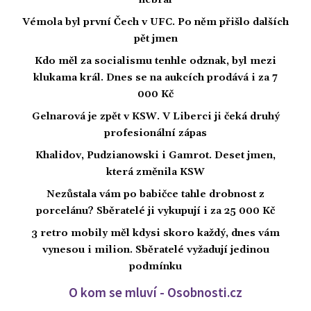
nebral
Vémola byl první Čech v UFC. Po něm přišlo dalších
pět jmen
Kdo měl za socialismu tenhle odznak, byl mezi
klukama král. Dnes se na aukcích prodává i za 7
000 Kč
Gelnarová je zpět v KSW. V Liberci ji čeká druhý
profesionální zápas
Khalidov, Pudzianowski i Gamrot. Deset jmen,
která změnila KSW
Nezůstala vám po babičce tahle drobnost z
porcelánu? Sběratelé ji vykupují i za 25 000 Kč
3 retro mobily měl kdysi skoro každý, dnes vám
vynesou i milion. Sběratelé vyžadují jedinou
podmínku
O kom se mluví - Osobnosti.cz