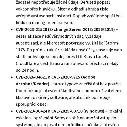
žadatel nepotřebuje žádné údaje. Defused popsal
vektor přes hlavičku „Site“ a odhadl zhruba tisíc
veřejně vystavených instancí. Dopad: vzdálené spuštění
kódu na management serveru.
CVE-2023-21529 (Exchange Server 2013/2016/2019)
–
deserializace nedůvěryhodných dat, vyžaduje
autentizaci, ale
Microsoft potvrzuje
využití lidí Storm-
1175. Po průniku aktér zakládá nové účty, nasazuje web
shell, pohybuje se později přes LOLBins a tunely
Cloudflare ak exfiltraci a ransomwaru přechází někdy
do 24 hodin.
CVE-2026-34621 a CVE-2020-9715 (Adobe
Acrobat/Reader)
– prototypové znečištění bez použití.
Podmínkou je otevření škodlivého souboru uživatelem.
Masově rozšířený software, ale útočník potřebuje
spolupráci oběti.
CVE-2023-36424 a CVE-2025-60710 (Windows)
– lokální
eskalace oprávnění. Samy o sobě neumožní vstup do
systému, ale po prvotním průniku útočníkovi otevřou