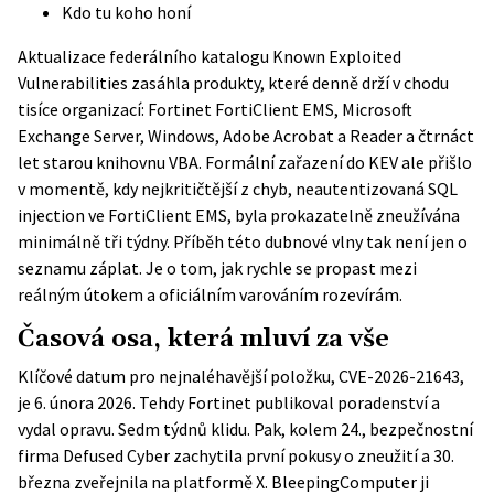
Kdo tu koho honí
Aktualizace federálního katalogu Known Exploited
Vulnerabilities zasáhla produkty, které denně drží v chodu
tisíce organizací: Fortinet FortiClient EMS, Microsoft
Exchange Server, Windows, Adobe Acrobat a Reader a čtrnáct
let starou knihovnu VBA. Formální zařazení do KEV ale přišlo
v momentě, kdy nejkritičtější z chyb, neautentizovaná SQL
injection ve FortiClient EMS, byla prokazatelně zneužívána
minimálně tři týdny. Příběh této dubnové vlny tak není jen o
seznamu záplat. Je o tom, jak rychle se propast mezi
reálným útokem a oficiálním varováním rozevírám.
Časová osa, která mluví za vše
Klíčové datum pro nejnaléhavější položku, CVE-2026-21643,
je 6. února 2026. Tehdy
Fortinet publikoval poradenství
a
vydal opravu. Sedm týdnů klidu. Pak, kolem 24., bezpečnostní
firma Defused Cyber ​​zachytila ​​první pokusy o zneužití a 30.
března zveřejnila na platformě X. BleepingComputer ji