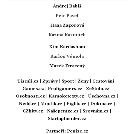
Andrej Babiš
Petr Pavel
Hana Zagorová
Kazma Kazmitch
Kim Kardashian
Karlos Vémola
Marek Ztracený
Tiscali.cz
|
Zprávy
|
Sport
|
Ženy
|
Cestování
|
Games.cz
|
Profigamers.cz
|
ZeStolu.cz
|
Osobnosti.cz
|
Karaoketexty.cz
|
Úschovna.cz
|
Nedd.cz
|
Moulík.cz
|
Fights.cz
|
Dokina.cz
|
CZhity.cz
|
Našepeníze.cz
|
Srovnám.cz
|
StartupInsider.cz
Partneři:
Peníze.cz