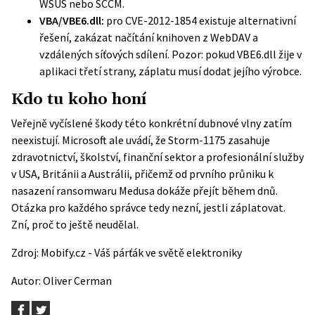
WSUS nebo SCCM.
VBA/VBE6.dll:
pro CVE-2012-1854 existuje alternativní
řešení, zakázat načítání knihoven z WebDAV a
vzdálených síťových sdílení. Pozor: pokud VBE6.dll žije v
aplikaci třetí strany, záplatu musí dodat jejího výrobce.
Kdo tu koho honí
Veřejně vyčíslené škody této konkrétní dubnové vlny zatím
neexistují. Microsoft ale uvádí, že Storm-1175 zasahuje
zdravotnictví, školství, finanční sektor a profesionální služby
v USA, Británii a Austrálii, přičemž od prvního průniku k
nasazení ransomwaru Medusa dokáže přejít během dnů.
Otázka pro každého správce tedy nezní, jestli záplatovat.
Zní, proč to ještě neudělal.
Zdroj:
Mobify.cz - Váš párťák ve světě elektroniky
Autor:
Oliver Cerman