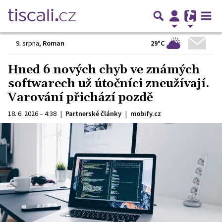
29°C
9. srpna
,
Roman
Hned 6 nových chyb ve známých
softwarech už útočníci zneužívají.
Varování přichází pozdě
18. 6. 2026 – 4:38
|
Partnerské články
|
mobify.cz