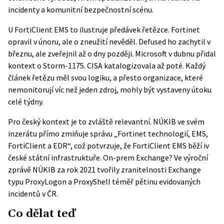
incidenty a komunitní bezpečnostní scénu.
U FortiClient EMS to ilustruje předávek řetězce. Fortinet
opravil v únoru, ale o zneužití nevěděl. Defused ho zachytil v
březnu, ale zveřejnil až o dny později. Microsoft v dubnu přidal
kontext o Storm-1175. CISA katalogizovala až poté. Každý
článek řetězu měl svou logiku, a přesto organizace, které
nemonitorují víc než jeden zdroj, mohly být vystaveny útoku
celé týdny.
Pro český kontext je to zvláště relevantní.
NÚKIB
ve svém
inzerátu přímo zmiňuje správu „Fortinet technologií, EMS,
FortiClient a EDR“, což potvrzuje, že FortiClient EMS běží iv
české státní infrastruktuře. On-prem Exchange? Ve výroční
zprávě NÚKIB za rok 2021 tvořily zranitelnosti Exchange
typu ProxyLogon a ProxyShell téměř pětinu evidovaných
incidentů v ČR.
Co dělat teď