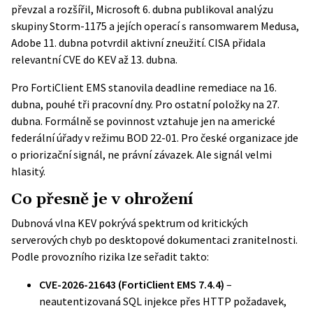
převzal a rozšířil, Microsoft 6. dubna publikoval analýzu
skupiny Storm-1175 a jejích operací s ransomwarem Medusa,
Adobe 11. dubna potvrdil aktivní zneužití. CISA přidala
relevantní CVE do KEV až 13. dubna.
Pro FortiClient EMS stanovila deadline remediace na 16.
dubna, pouhé tři pracovní dny. Pro ostatní položky na 27.
dubna. Formálně se povinnost vztahuje jen na americké
federální úřady v režimu BOD 22-01. Pro české organizace jde
o priorizační signál, ne právní závazek. Ale signál velmi
hlasitý.
Co přesně je v ohrožení
Dubnová vlna KEV pokrývá spektrum od kritických
serverových chyb po desktopové dokumentaci zranitelnosti.
Podle provozního rizika lze seřadit takto:
CVE-2026-21643 (FortiClient EMS 7.4.4)
–
neautentizovaná SQL injekce přes HTTP požadavek,