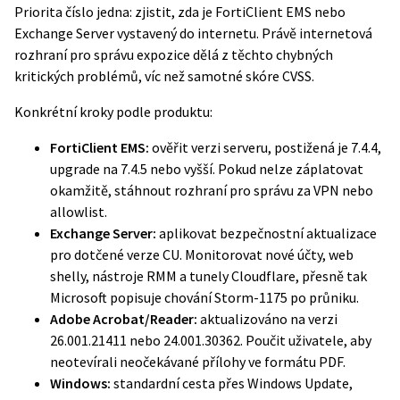
Priorita číslo jedna: zjistit, zda je FortiClient EMS nebo
Exchange Server vystavený do internetu. Právě internetová
rozhraní pro správu expozice dělá z těchto chybných
kritických problémů, víc než samotné skóre CVSS.
Konkrétní kroky podle produktu:
FortiClient EMS:
ověřit verzi serveru, postižená je 7.4.4,
upgrade na 7.4.5 nebo vyšší. Pokud nelze záplatovat
okamžitě, stáhnout rozhraní pro správu za VPN nebo
allowlist.
Exchange Server:
aplikovat bezpečnostní aktualizace
pro dotčené verze CU. Monitorovat nové účty, web
shelly, nástroje RMM a tunely Cloudflare, přesně tak
Microsoft popisuje chování Storm-1175 po průniku.
Adobe Acrobat/Reader:
aktualizováno na verzi
26.001.21411 nebo 24.001.30362. Poučit uživatele, aby
neotevírali neočekávané přílohy ve formátu PDF.
Windows:
standardní cesta přes Windows Update,