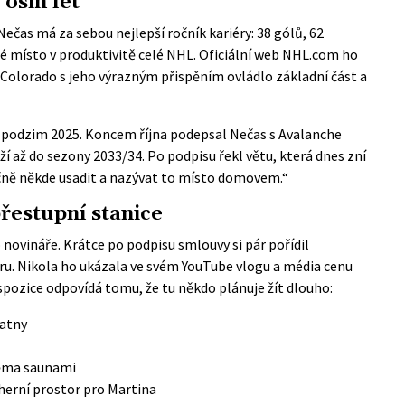
 osm let
čas má za sebou nejlepší ročník kariéry: 38 gólů, 62
té místo v produktivitě celé NHL. Oficiální web
NHL.com
ho
 Colorado s jeho výrazným přispěním ovládlo základní část a
ž na podzim 2025. Koncem října podepsal Nečas s Avalanche
rží až do sezony 2033/34. Po podpisu řekl větu, která dnes zní
čně někde usadit a nazývat to místo domovem.“
řestupní stanice
 novináře. Krátce po podpisu smlouvy si pár pořídil
eru. Nikola ho ukázala ve svém YouTube vlogu a média cenu
ispozice odpovídá tomu, že tu někdo plánuje žít dlouho:
šatny
věma saunami
herní prostor pro Martina