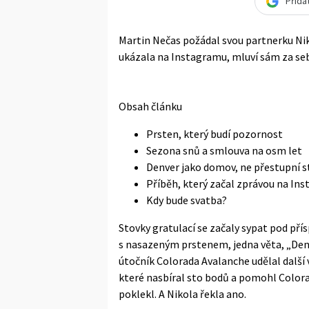
Přida
Martin Nečas požádal svou partnerku Nik
ukázala na Instagramu, mluví sám za se
Obsah článku
Prsten, který budí pozornost
Sezona snů a smlouva na osm let
Denver jako domov, ne přestupní s
Příběh, který začal zprávou na In
Kdy bude svatba?
Stovky gratulací se začaly sypat pod pří
s nasazeným prstenem, jedna věta, „Den,
útočník Colorada Avalanche udělal další v
které nasbíral sto bodů a pomohl Colora
poklekl. A Nikola řekla ano.