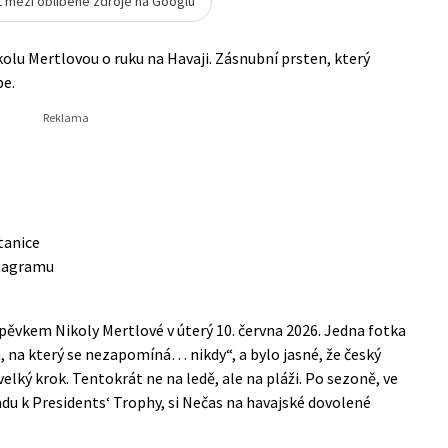
t mezi oblíbené zdroje na Googlu
olu Mertlovou o ruku na Havaji. Zásnubní prsten, který
be.
tanice
stagramu
spěvkem Nikoly Mertlové v úterý 10. června 2026. Jedna fotka
 na který se nezapomíná… nikdy“, a bylo jasné, že český
elký krok. Tentokrát ne na ledě, ale na pláži. Po sezoně, ve
du k Presidents‘ Trophy, si Nečas na havajské dovolené