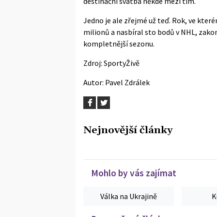
destinační svatba někde mezi tím.
Jedno je ale zřejmé už teď. Rok, ve kte
milionů a nasbíral sto bodů v NHL, zakon
kompletnější sezonu.
Zdroj:
SportyŽivě
Autor:
Pavel Zdrálek
Nejnovější články
Mohlo by vás zajímat
Válka na Ukrajině
K