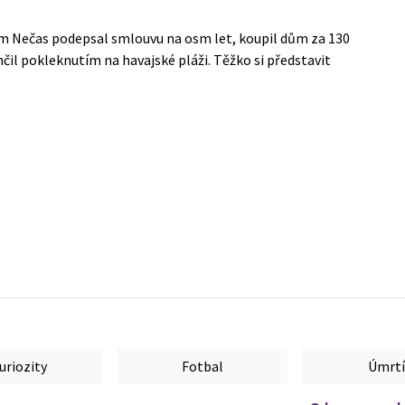
rém Nečas podepsal smlouvu na osm let, koupil dům za 130
čil pokleknutím na havajské pláži. Těžko si představit
uriozity
Fotbal
Úmrtí