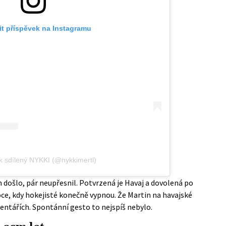
it příspěvek na Instagramu
k sdílený NYKKI (@nykkimertl)
došlo, pár neupřesnil. Potvrzená je Havaj a dovolená po
oce, kdy hokejisté konečně vypnou. Že Martin na havajské
komentářích. Spontánní gesto to nejspíš nebylo.