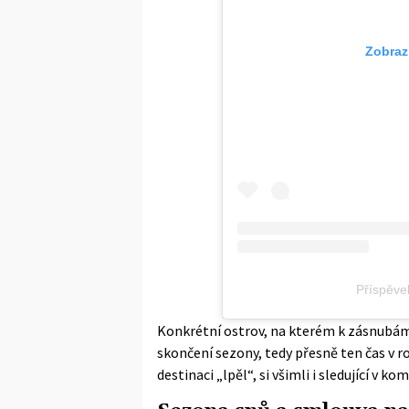
Zobraz
Příspěve
Konkrétní ostrov, na kterém k zásnubám 
skončení sezony, tedy přesně ten čas v r
destinaci „lpěl“, si všimli i sledující v 