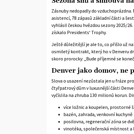
Sezona snů a smlouva na
Zásnuby nedopadly do vzduchoprázdna. Ne
asistencí, 78 zápasů základní části a šes
vyhlásil českou hvězdou sezony 2025/26.
získalo Presidents‘ Trophy.
Ještě důležitější je ale to, co přišlo u
osmiletý kontrakt
, který ho v Denveru d
skoro prorocky: „Bude příjemné se kone
Denver jako domov, ne p
Slova o usazení nezůstala jen u fráze pro
čtyřpatrový dům v luxusnější části Denv
vyčíslila na zhruba 130 milionů korun. D
více ložnic a koupelen, prostorné 
bazén, zahrada, venkovní kuchyně
posilovna, regenerační zóna se d
vinotéka, společenská místnost a 