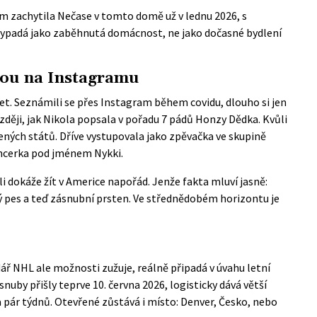
 zachytila Nečase v tomto domě už v lednu 2026, s
 vypadá jako zaběhnutá domácnost, ne jako dočasné bydlení
ávou na Instagramu
et. Seznámili se přes Instagram během covidu, dlouho si jen
později, jak Nikola popsala v pořadu 7 pádů Honzy Dědka. Kvůli
ných států. Dříve vystupovala jako zpěvačka ve skupině
encerka pod jménem Nykki.
tli dokáže žít v Americe napořád. Jenže fakta mluví jasně:
 pes a teď zásnubní prsten. Ve střednědobém horizontu je
ář NHL ale možnosti zužuje, reálně připadá v úvahu letní
by přišly teprve 10. června 2026, logisticky dává větší
 pár týdnů. Otevřené zůstává i místo: Denver, Česko, nebo