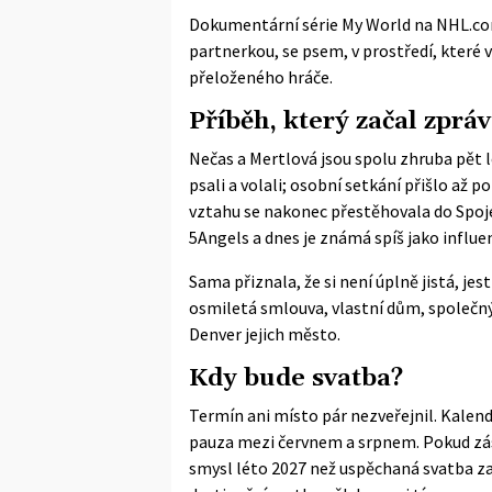
Dokumentární série My World na NHL.com
partnerkou, se psem, v prostředí, které
přeloženého hráče.
Příběh, který začal zpr
Nečas a Mertlová jsou spolu zhruba pět l
psali a volali; osobní setkání přišlo až 
vztahu se nakonec přestěhovala do Spoje
5Angels a dnes je známá spíš jako influ
Sama přiznala, že si není úplně jistá, jes
osmiletá smlouva, vlastní dům, společný
Denver jejich město.
Kdy bude svatba?
Termín ani místo pár nezveřejnil. Kalend
pauza mezi červnem a srpnem. Pokud zásnu
smysl léto 2027 než uspěchaná svatba za