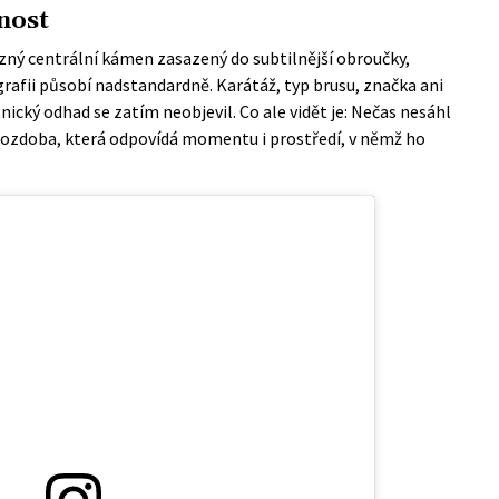
nost
ný centrální kámen zasazený do subtilnější obroučky,
ografii působí nadstandardně. Karátáž, typ brusu, značka ani
ický odhad se zatím neobjevil. Co ale vidět je: Nečas nesáhl
ozdoba, která odpovídá momentu i prostředí, v němž ho