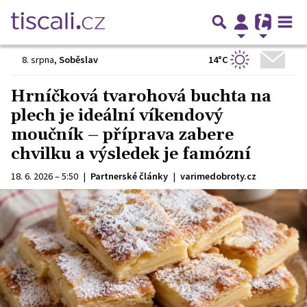
14°C
8. srpna
,
Soběslav
Hrníčková tvarohová buchta na
plech je ideální víkendový
moučník – příprava zabere
chvilku a výsledek je famózní
18. 6. 2026 – 5:50
|
Partnerské články
|
varimedobroty.cz