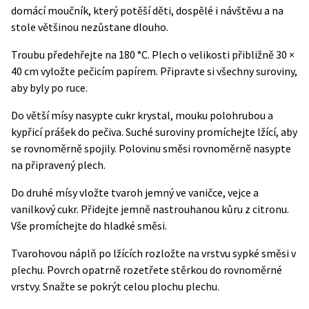
domácí moučník, který potěší děti, dospělé i návštěvu a na
stole většinou nezůstane dlouho.
Troubu předehřejte na 180 °C. Plech o velikosti přibližně 30 ×
40 cm vyložte pečicím papírem. Připravte si všechny suroviny,
aby byly po ruce.
Do větší mísy nasypte cukr krystal, mouku polohrubou a
kypřicí prášek do pečiva. Suché suroviny promíchejte lžící, aby
se rovnoměrně spojily. Polovinu směsi rovnoměrně nasypte
na připravený plech.
Do druhé mísy vložte tvaroh jemný ve vaničce, vejce a
vanilkový cukr. Přidejte jemně nastrouhanou kůru z citronu.
Vše promíchejte do hladké směsi.
Tvarohovou náplň po lžících rozložte na vrstvu sypké směsi v
plechu. Povrch opatrně rozetřete stěrkou do rovnoměrné
vrstvy. Snažte se pokrýt celou plochu plechu.