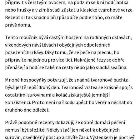
připravit s čerstvým ovocem, na podzim se k ní hodí jablka
nebo hrušky a v zimě stačí zůstat u klasické tvarohové verze.
Recept si tak snadno přizpůsobíte podle toho, co máte
právě doma.
Tento moučník bývá častým hostem na rodinných oslavách,
víkendových návštěvách i obyčejných odpoledních
posezeních u kávy. Díky tomu, že se peče na plechu, ho
připravíte najednou pro více lidí. Nakrájené řezy se dobře
přenášejí a hodí se také na cesty nebo jako sladká svačina.
Mnohé hospodyňky potvrzují, že snadná tvarohová buchta
bývá ještě lepší druhý den. Tvarohová vrstva se krásně spojí s
ostatními surovinami a koláč získá ještě jemnější
konzistenci. Proto není na škodu upéct ho večer a nechat do
druhého dne odležet.
Právě podobné recepty dokazují, že dobré domácí pečení
nemusí být složité. Někdy stačí jen několik obyčejných
surovin, osvědčený postup a chvíle času. Výsledkem je poctivý