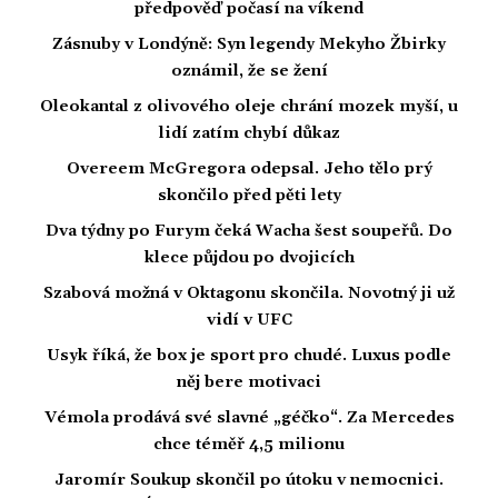
předpověď počasí na víkend
Zásnuby v Londýně: Syn legendy Mekyho Žbirky
oznámil, že se žení
Oleokantal z olivového oleje chrání mozek myší, u
lidí zatím chybí důkaz
Overeem McGregora odepsal. Jeho tělo prý
skončilo před pěti lety
Dva týdny po Furym čeká Wacha šest soupeřů. Do
klece půjdou po dvojicích
Szabová možná v Oktagonu skončila. Novotný ji už
vidí v UFC
Usyk říká, že box je sport pro chudé. Luxus podle
něj bere motivaci
Vémola prodává své slavné „géčko“. Za Mercedes
chce téměř 4,5 milionu
Jaromír Soukup skončil po útoku v nemocnici.