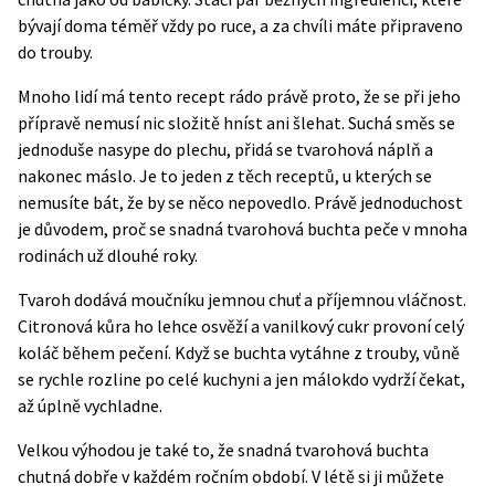
bývají doma téměř vždy po ruce, a za chvíli máte připraveno
do trouby.
Mnoho lidí má tento recept rádo právě proto, že se při jeho
přípravě nemusí nic složitě hníst ani šlehat. Suchá směs se
jednoduše nasype do plechu, přidá se tvarohová náplň a
nakonec máslo. Je to jeden z těch receptů, u kterých se
nemusíte bát, že by se něco nepovedlo. Právě jednoduchost
je důvodem, proč se snadná tvarohová buchta peče v mnoha
rodinách už dlouhé roky.
Tvaroh dodává moučníku jemnou chuť a příjemnou vláčnost.
Citronová kůra ho lehce osvěží a vanilkový cukr provoní celý
koláč během pečení. Když se buchta vytáhne z trouby, vůně
se rychle rozline po celé kuchyni a jen málokdo vydrží čekat,
až úplně vychladne.
Velkou výhodou je také to, že snadná tvarohová buchta
chutná dobře v každém ročním období. V létě si ji můžete