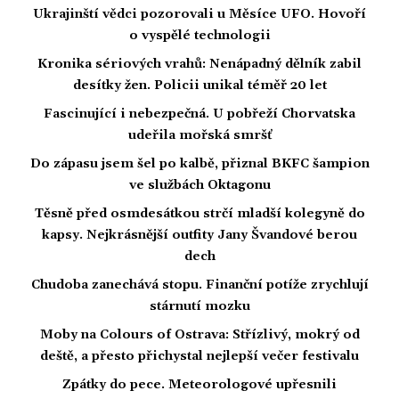
Ukrajinští vědci pozorovali u Měsíce UFO. Hovoří
o vyspělé technologii
Kronika sériových vrahů: Nenápadný dělník zabil
desítky žen. Policii unikal téměř 20 let
Fascinující i nebezpečná. U pobřeží Chorvatska
udeřila mořská smršť
Do zápasu jsem šel po kalbě, přiznal BKFC šampion
ve službách Oktagonu
Těsně před osmdesátkou strčí mladší kolegyně do
kapsy. Nejkrásnější outfity Jany Švandové berou
dech
Chudoba zanechává stopu. Finanční potíže zrychlují
stárnutí mozku
Moby na Colours of Ostrava: Střízlivý, mokrý od
deště, a přesto přichystal nejlepší večer festivalu
Zpátky do pece. Meteorologové upřesnili