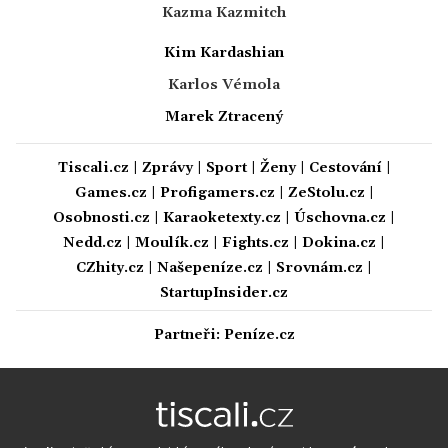
Kazma Kazmitch
Kim Kardashian
Karlos Vémola
Marek Ztracený
Tiscali.cz
|
Zprávy
|
Sport
|
Ženy
|
Cestování
|
Games.cz
|
Profigamers.cz
|
ZeStolu.cz
|
Osobnosti.cz
|
Karaoketexty.cz
|
Úschovna.cz
|
Nedd.cz
|
Moulík.cz
|
Fights.cz
|
Dokina.cz
|
CZhity.cz
|
Našepeníze.cz
|
Srovnám.cz
|
StartupInsider.cz
Partneři:
Peníze.cz