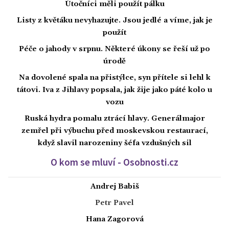
Útočníci měli použít pálku
Listy z květáku nevyhazujte. Jsou jedlé a víme, jak je
použít
Péče o jahody v srpnu. Některé úkony se řeší už po
úrodě
Na dovolené spala na přistýlce, syn přítele si lehl k
tátovi. Iva z Jihlavy popsala, jak žije jako páté kolo u
vozu
Ruská hydra pomalu ztrácí hlavy. Generálmajor
zemřel při výbuchu před moskevskou restaurací,
když slavil narozeniny šéfa vzdušných sil
O kom se mluví - Osobnosti.cz
Andrej Babiš
Petr Pavel
Hana Zagorová