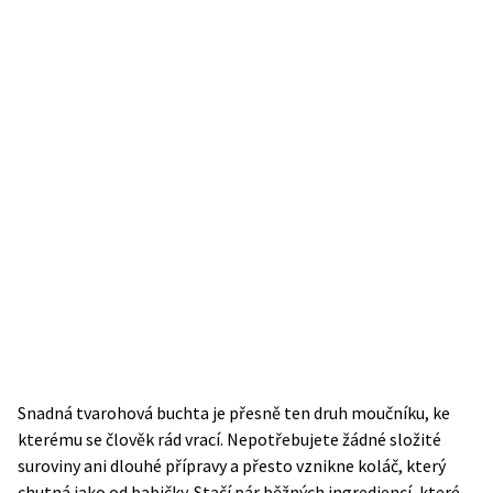
Snadná tvarohová buchta je přesně ten druh moučníku, ke
kterému se člověk rád vrací. Nepotřebujete žádné složité
suroviny ani dlouhé přípravy a přesto vznikne koláč, který
chutná jako od babičky. Stačí pár běžných ingrediencí, které