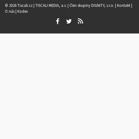
© 2026 Tiscali.cz |
TISCALI MEDIA, a.s.
|
Člen skupiny DIGNITY, s.r.o.
|
Kontakt
|
O nás
|
Kodex