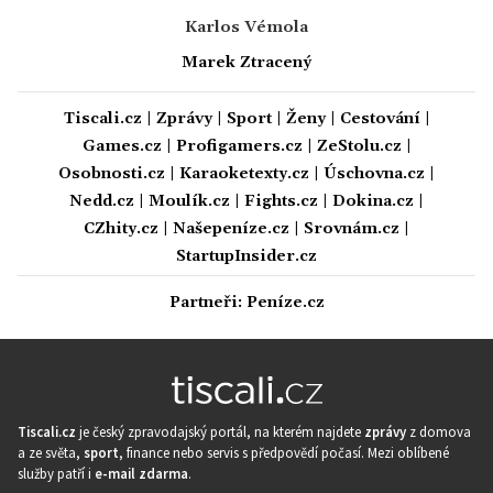
Karlos Vémola
Marek Ztracený
Tiscali.cz
|
Zprávy
|
Sport
|
Ženy
|
Cestování
|
Games.cz
|
Profigamers.cz
|
ZeStolu.cz
|
Osobnosti.cz
|
Karaoketexty.cz
|
Úschovna.cz
|
Nedd.cz
|
Moulík.cz
|
Fights.cz
|
Dokina.cz
|
CZhity.cz
|
Našepeníze.cz
|
Srovnám.cz
|
StartupInsider.cz
Partneři:
Peníze.cz
Tiscali.cz
je český zpravodajský portál, na kterém najdete
zprávy
z domova
a ze světa,
sport
, finance nebo servis s předpovědí počasí. Mezi oblíbené
služby patří i
e-mail zdarma
.