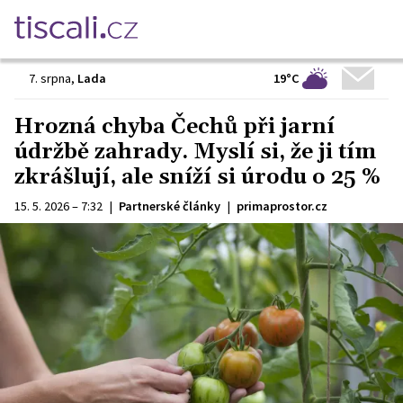
19°C
7. srpna
,
Lada
Hrozná chyba Čechů při jarní
údržbě zahrady. Myslí si, že ji tím
zkrášlují, ale sníží si úrodu o 25 %
15. 5. 2026 – 7:32
|
Partnerské články
|
primaprostor.cz