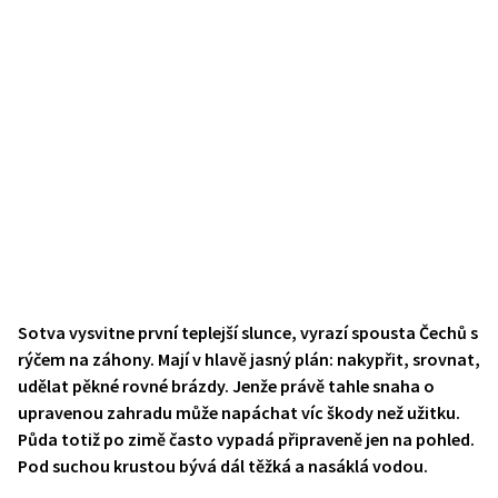
Sotva vysvitne první teplejší slunce, vyrazí spousta Čechů s
rýčem na záhony. Mají v hlavě jasný plán: nakypřit, srovnat,
udělat pěkné rovné brázdy. Jenže právě tahle snaha o
upravenou zahradu může napáchat víc škody než užitku.
Půda totiž po zimě často vypadá připraveně jen na pohled.
Pod suchou krustou bývá dál těžká a nasáklá vodou.