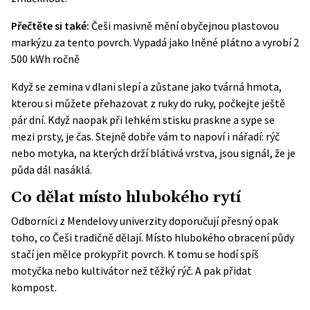
Přečtěte si také:
Češi masivně mění obyčejnou plastovou
markýzu za tento povrch. Vypadá jako lněné plátno a vyrobí 2
500 kWh ročně
Když se zemina v dlani slepí a zůstane jako tvárná hmota,
kterou si můžete přehazovat z ruky do ruky, počkejte ještě
pár dní. Když naopak při lehkém stisku praskne a sype se
mezi prsty, je čas. Stejně dobře vám to napoví i nářadí: rýč
nebo motyka, na kterých drží blátivá vrstva, jsou signál, že je
půda dál nasáklá.
Co dělat místo hlubokého rytí
Odborníci z Mendelovy univerzity doporučují přesný opak
toho, co Češi tradičně dělají. Místo hlubokého obracení půdy
stačí jen mělce prokypřit povrch. K tomu se hodí spíš
motyčka nebo kultivátor než těžký rýč. A pak přidat
kompost.