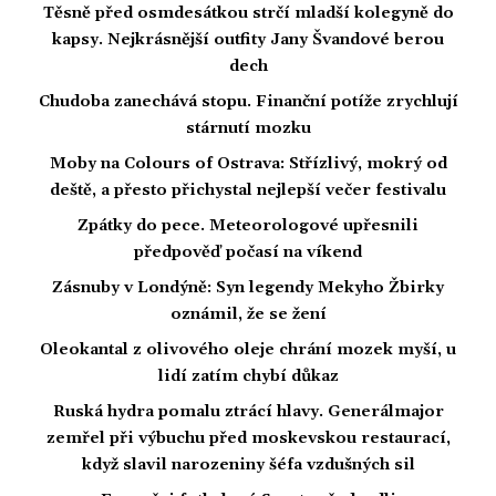
Těsně před osmdesátkou strčí mladší kolegyně do
kapsy. Nejkrásnější outfity Jany Švandové berou
dech
Chudoba zanechává stopu. Finanční potíže zrychlují
stárnutí mozku
Moby na Colours of Ostrava: Střízlivý, mokrý od
deště, a přesto přichystal nejlepší večer festivalu
Zpátky do pece. Meteorologové upřesnili
předpověď počasí na víkend
Zásnuby v Londýně: Syn legendy Mekyho Žbirky
oznámil, že se žení
Oleokantal z olivového oleje chrání mozek myší, u
lidí zatím chybí důkaz
Ruská hydra pomalu ztrácí hlavy. Generálmajor
zemřel při výbuchu před moskevskou restaurací,
když slavil narozeniny šéfa vzdušných sil