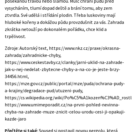
posekanou trávou nebo slámou. Mulč chrání půdu před
vysycháním, tlumí dopad deště a brání tomu, aby zem
ztvrdla. Své udělá i střídání plodin. Třeba luskoviny mají
hluboké kořeny a dokážou půdu provzdušnit za vás. Zahrada
zkrátka netouží po dokonalém pořádku, chce klid a
trpělivost.
Zdroje: Autorský text, https://www.nkz.cz/praxe/okrasna-
zahrada/zahradnicke-chyby,
https://www.ceskestavby.cz/clanky/jarni-uklid-na-zahrade-
jak-u-nej-nedelat-zbytecne-chyby-a-na-co-je-jeste-brzy-
34456.html,
https://mze.gov.cz/public/portal/mze/puda/ochrana-pudy-
a-krajiny/degradace-pud/utuzeni-pudy,
https://cs.wikipedia.org/wiki/Po%C5%A1kozen%C3%AD_ro
https://www.umimeporadit.cz/na-prvni-pohled-nevinna-
chyba-na-zahrade-muze-znicit-celou-urodu-cesi-ji-opakuji-
kazde-jaro
Přečtěte si také:
Soused si postavil novou pergolu, která