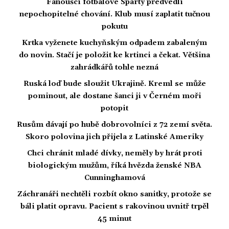
Fanoušci fotbalové Sparty předvedli
nepochopitelné chování. Klub musí zaplatit tučnou
pokutu
Krtka vyženete kuchyňským odpadem zabaleným
do novin. Stačí je položit ke krtinci a čekat. Většina
zahrádkářů tohle nezná
Ruská loď bude sloužit Ukrajině. Kreml se může
pominout, ale dostane šanci ji v Černém moři
potopit
Rusům dávají po hubě dobrovolníci z 72 zemí světa.
Skoro polovina jich přijela z Latinské Ameriky
Chci chránit mladé dívky, neměly by hrát proti
biologickým mužům, říká hvězda ženské NBA
Cunninghamová
Záchranáři nechtěli rozbít okno sanitky, protože se
báli platit opravu. Pacient s rakovinou uvnitř trpěl
45 minut