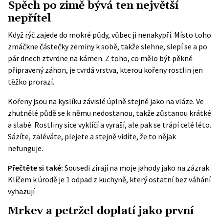
Spěch po zimě bývá ten největší
nepřítel
Když rýč zajede do mokré půdy, vůbec ji nenakypří. Místo toho
zmáčkne částečky zeminy k sobě, takže slehne, slepí se a po
pár dnech ztvrdne na kámen. Z toho, co mělo být pěkně
připravený záhon, je tvrdá vrstva, kterou kořeny rostlin jen
těžko prorazí.
Kořeny jsou na kyslíku závislé úplně stejně jako na vláze. Ve
zhutnělé půdě se k němu nedostanou, takže zůstanou krátké
a slabé. Rostliny sice vyklíčí a vyraší, ale pak se trápí celé léto.
Sázíte, zaléváte, plejete a stejně vidíte, že to nějak
nefunguje.
Přečtěte si také:
Sousedi zírají na moje jahody jako na zázrak.
Klíčem k úrodě je 1 odpad z kuchyně, který ostatní bez váhání
vyhazují
Mrkev a petržel doplatí jako první