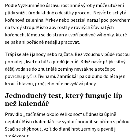
Podle Výzkumného ústavu rostlinné výroby může utužení
půdy snížit úrodu klidně o desítky procent. Nejvíc to schytá
kořenová zelenina. Mrkev nebo petržel narazí pod povrchem
na tvrdý strop. Místo aby rostly v rovných šťavnatých
kořenech, lámou se do stran a tvoří podivné výhonky, které
se pak ani pořádně nedají zpracovat.
Trápí se ale i jahody nebo rajčata. Bez vzduchu v půdě rostou
pomaleji, kvetou hůř a plodů je míň. Když navíc přijde silný
déšť, voda se do zhutnělé zeminy nevsákne a steče po
povrchu pryč i s živinami. Zahrádkář pak dlouho do léta jen
kroutí hlavou, proč jeho píle nevydává plody.
Jednoduchý test, který funguje líp
než kalendář
Pravidlo „začínáme okolo Velikonoc“ už dneska úplně
neplatí. Místo kalendáře se vyplatí poradit se přímo s půdou.
Stačí se shýbnout, vzít do dlaně hrst zeminy a pevně ji
zmáčknout.