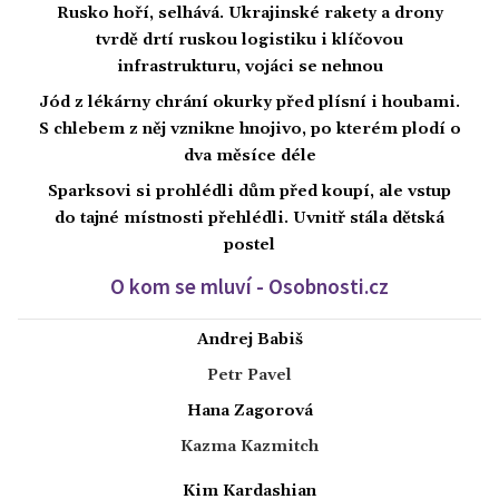
Rusko hoří, selhává. Ukrajinské rakety a drony
tvrdě drtí ruskou logistiku i klíčovou
infrastrukturu, vojáci se nehnou
Jód z lékárny chrání okurky před plísní i houbami.
S chlebem z něj vznikne hnojivo, po kterém plodí o
dva měsíce déle
Sparksovi si prohlédli dům před koupí, ale vstup
do tajné místnosti přehlédli. Uvnitř stála dětská
postel
O kom se mluví - Osobnosti.cz
Andrej Babiš
Petr Pavel
Hana Zagorová
Kazma Kazmitch
Kim Kardashian