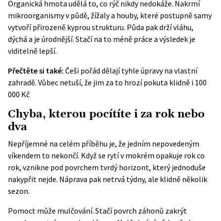
Organická hmota udělá to, co rýč nikdy nedokáže. Nakrmí
mikroorganismy v půdě, žížaly a houby, které postupně samy
vytvoří přirozeně kyprou strukturu. Půda pak drží vláhu,
dýchá a je úrodnější. Stačí na to méně práce a výsledek je
viditelně lepší.
Přečtěte si také:
Češi pořád dělají tyhle úpravy na vlastní
zahradě. Vůbec netuší, že jim za to hrozí pokuta klidně i 100
000 Kč
Chyba, kterou pocítíte i za rok nebo
dva
Nepříjemné na celém příběhu je, že jedním nepovedeným
víkendem to nekončí. Když se rytí v mokrém opakuje rok co
rok, vznikne pod povrchem tvrdý horizont, který jednoduše
nakypřit nejde. Náprava pak netrvá týdny, ale klidně několik
sezon.
Pomoct může mulčování. Stačí povrch záhonů zakrýt