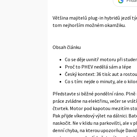
Přida
Většina majitelů plug-in hybridů jezdí t
tom nejhorším možném okamžiku.
Obsah článku
Co se děje uvnitř motoru při stude
Proč to PHEV nedělá sám a lépe
Český kontext: 36 tisíc aut a rostou
Co s tím: nejde o minuty, ale o kil
Představte si běžné pondělní ráno. Plně n
práce zvládne na elektřinu, večer se vrátí
čtvrtek. Motor pod kapotou mezitím stojí
Pak přijde víkendový výlet na dálnici. Ba
naskočit. Ne v klidu na parkovišti, ale v
denní chyba, na kterou upozorňuje Davi