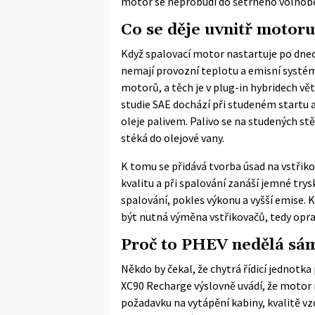
motor se neprobudí do šetrného volnoběh
Co se děje uvnitř motoru
Když spalovací motor nastartuje po dnech
nemají provozní teplotu a emisní systém
motorů, a těch je v plug-in hybridech vět
studie
SAE
dochází při studeném startu 
oleje palivem. Palivo se na studených st
stéká do olejové vany.
K tomu se přidává tvorba úsad na vstřikov
kvalitu a při spalování zanáší jemné try
spalování, pokles výkonu a vyšší emise.
být nutná výměna vstřikovačů, tedy oprav
Proč to PHEV nedělá sám
Někdo by čekal, že chytrá řídicí jednotk
XC90 Recharge výslovně uvádí, že motor 
požadavku na vytápění kabiny, kvalitě vz