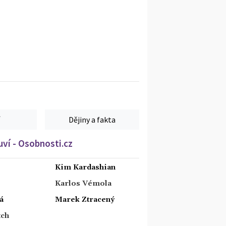
Dějiny a fakta
ví - Osobnosti.cz
Kim Kardashian
Karlos Vémola
á
Marek Ztracený
tch