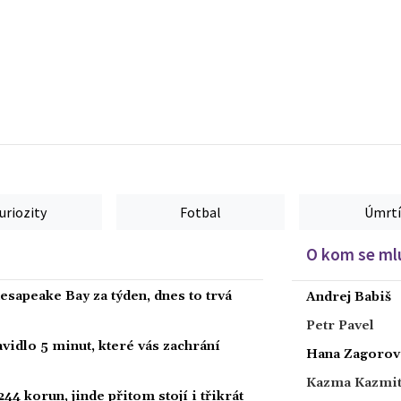
uriozity
Fotbal
Úmrtí
O kom se mlu
hesapeake Bay za týden, dnes to trvá
Andrej Babiš
Petr Pavel
vidlo 5 minut, které vás zachrání
Hana Zagorov
Kazma Kazmi
44 korun, jinde přitom stojí i třikrát