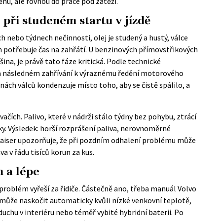
u, ale rovnou do práce pod zátěží.
 při studeném startu v jízdě
 nebo týdnech nečinnosti, olej je studený a hustý, válce
 potřebuje čas na zahřátí. U benzinových přímovstřikových
šina, je právě tato fáze kritická. Podle technické
a následném zahřívání k výraznému ředění motorového
ěnách válců kondenzuje místo toho, aby se čistě spálilo, a
ačích. Palivo, které v nádrži stálo týdny bez pohybu, ztrácí
sky. Výsledek: horší rozprášení paliva, nerovnoměrné
 Kaiser upozorňuje, že při pozdním odhalení problému může
a v řádu tisíců korun za kus.
 a lépe
a problém vyřeší za řidiče. Částečně ano, třeba manuál Volvo
může naskočit automaticky kvůli nízké venkovní teplotě,
duchu v interiéru nebo téměř vybité hybridní baterii. Po