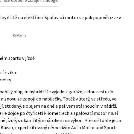
t mezi oblíbené zdroje na Googlu
ýdny čistě na elektřinu. Spalovací motor se pak poprvé ozve v
ném startu v jízdě
cí riziko
ometry
abitý plug-in hybrid tiše vyjede z garáže, celou cestu do
 a znovu se zapojí do nabíječky. Totéž v úterý, ve středu, ve
, studený, s olejem na dně a palivem stárnoucím v nádrži.
terie dojde po čtyřiceti kilometrech a spalovací motor musí
 plné jízdě, s okamžitým nárokem na výkon. Přesně tohle je ta
d Kaiser, expert citovaný německým
Auto Motor und Sport
: