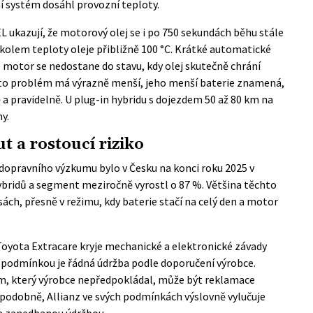
ní systém dosáhl provozní teploty.
 ukazují, že motorový olej se i po 750 sekundách běhu stále
 kolem teploty oleje přibližně 100 °C. Krátké automatické
e motor se nedostane do stavu, kdy olej skutečně chrání
ento problém má výrazně menší, jeho menší baterie znamená,
a pravidelně. U plug-in hybridu s dojezdem 50 až 80 km na
y.
ut a rostoucí riziko
 dopravního výzkumu
bylo v Česku na konci roku 2025 v
hybridů a segment meziročně vyrostl o 87 %. Většina těchto
ách, přesně v režimu, kdy baterie stačí na celý den a motor
 Toyota Extracare kryje mechanické a elektronické závady
podmínkou je řádná údržba podle doporučení výrobce.
em, který výrobce nepředpokládal, může být reklamace
m podobně, Allianz ve svých podmínkách výslovně vylučuje
a zanedbanou údržbou.