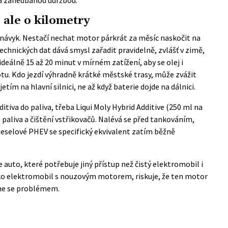
, ale o kilometry
ý návyk. Nestačí nechat motor párkrát za měsíc naskočit na
chnických dat dává smysl zařadit pravidelně, zvlášť v zimě,
ideálně 15 až 20 minut v mírném zatížení, aby se olej i
tu. Kdo jezdí výhradně krátké městské trasy, může zvážit
tím na hlavní silnici, ne až když baterie dojde na dálnici.
ditiva do paliva, třeba Liqui Moly Hybrid Additive (250 ml na
ci paliva a čištění vstřikovačů. Nalévá se před tankováním,
ieselové PHEV se specifický ekvivalent zatím běžně
e auto, které potřebuje jiný přístup než čistý elektromobil i
ako elektromobil s nouzovým motorem, riskuje, že ten motor
ane se problémem.