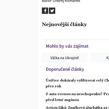
Autor:
Ondřej Komárek
Nejnovější články
Mohlo by vás zajímat
Válka na Ukrajině
K
Doporučené články
Ústřice dokázaly vyfiltrovat celý C
přes rok
Z auta rovnou na neschopenku? Pra
před letní angínou
Action láká: Značková sluchátka za 2