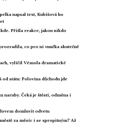
lka napsal text, Kubišová ho
et
kde. Přišla reakce, jakou nikdo
prozradila, co pro ni vnučka skutečně
rach, vylíčil Vémola dramatické
á od státu: Polovina důchodu jde
 naruby. Čeká je štěstí, odměna i
radovem domluvit odvetu
 městě za měsíc i se spropitným? Až