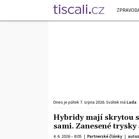
ZPRAVODA
Dnes je
pátek
7. srpna
2026
.
Svátek má
Lada
Hybridy mají skrytou sl
sami. Zanesené trysky 
4. 6. 2026 – 8:05
|
Partnerské články
|
autoz