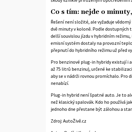
Co s tím: nejde o minuty
Řešení není složité, ale vyžaduje vědom
dvě minuty v koloně. Podle dostupných te
delší souvislou jízdu v hybridním režimu, 
emisní systém dostaly na provozní teplo
přepnutí do hybridního režimu už před vyje
Pro benzinové plug-in hybridy existují i a
až 75 litrů benzinu), určené ke stabiliza
aby se v nádrži rovnou promíchalo. Pro d
nenabízí.
Plug-in hybrid není špatné auto. Je to al
než klasický spalovák. Kdo ho používá j
jednoho dne přestane být zálohou a st
Zdroj:
AutoŽivě.cz