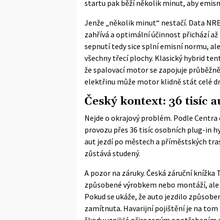
startu pak běží několik minut, aby emis
Jenže „několik minut“ nestačí. Data NREL
zahřívá a optimální účinnost přichází až
sepnutí tedy sice splní emisní normu, al
všechny třecí plochy. Klasický hybrid t
že spalovací motor se zapojuje průběžně 
elektřinu může motor klidně stát celé dn
Český kontext: 36 tisíc a
Nejde o okrajový problém. Podle
Centra
provozu přes 36 tisíc osobních plug-in 
aut jezdí po městech a příměstských tras
zůstává studený.
A pozor na záruky. Česká záruční knížka
způsobené výrobkem nebo montáží, ale 
Pokud se ukáže, že auto jezdilo způsob
zamítnuta. Havarijní pojištění je na to
škody vzniklé přirozeným opotřebením 