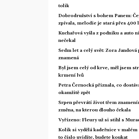
tolik
Dobrodružství s bohem Panem: Čepe
zpívala, melodie je stará přes 400 l
Kuchařová vyšla z podniku a auto ni
nečekal
Sedm let a celý svět: Zora Jandová 
znamená
Byl jsem celý od krve, měl jsem st
krmení lvů
Petra Černocká přiznala, co dostáv
okamžitě zpět
Srpen převrátí život třem znamením
změna, na kterou dlouho čekala
Vyřízeno: Fleury už si stihl s Mu
Kolik si vydělá kadeřnice v malém
to číslo uvidíte, budete koukat