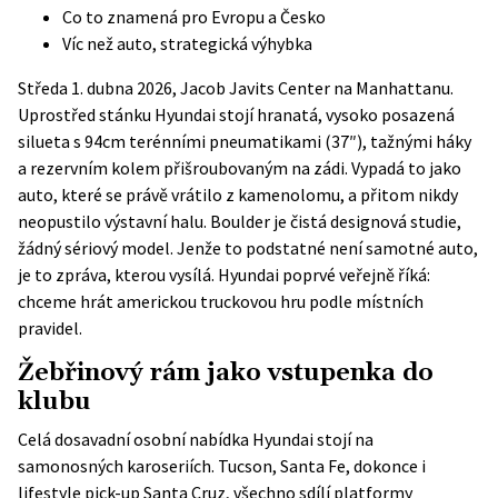
Co to znamená pro Evropu a Česko
Víc než auto, strategická výhybka
Středa 1. dubna 2026, Jacob Javits Center na Manhattanu.
Uprostřed stánku Hyundai stojí hranatá, vysoko posazená
silueta s 94cm terénními pneumatikami (37″), tažnými háky
a rezervním kolem přišroubovaným na zádi. Vypadá to jako
auto, které se právě vrátilo z kamenolomu, a přitom nikdy
neopustilo výstavní halu. Boulder je čistá designová studie,
žádný sériový model. Jenže to podstatné není samotné auto,
je to zpráva, kterou vysílá. Hyundai poprvé veřejně říká:
chceme hrát americkou truckovou hru podle místních
pravidel.
Žebřinový rám jako vstupenka do
klubu
Celá dosavadní osobní nabídka Hyundai stojí na
samonosných karoseriích. Tucson, Santa Fe, dokonce i
lifestyle pick-up Santa Cruz, všechno sdílí platformy