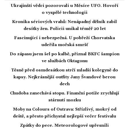
Ukrajinští vědci pozorovali u Měsíce UFO. Hovoří
o vyspělé technologii
Kronika sériových vrahů: Nenápadný dělník zabil
desítky žen. Policii unikal téměř 20 let
Fascinující i nebezpečná. U pobřeží Chorvatska
udeřila mořská smršť
Do zápasu jsem šel po kalbě, přiznal BKFC šampion
ve službách Oktagonu
Těsně před osmdesátkou strčí mladší kolegyně do
kapsy. Nejkrásnější outfity Jany Švandové berou
dech
Chudoba zanechává stopu. Finanční potíže zrychlují
stárnutí mozku
Moby na Colours of Ostrava: Střízlivý, mokrý od
deště, a přesto přichystal nejlepší večer festivalu
Zpátky do pece. Meteorologové upřesnili