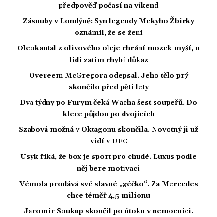
předpověď počasí na víkend
Zásnuby v Londýně: Syn legendy Mekyho Žbirky
oznámil, že se žení
Oleokantal z olivového oleje chrání mozek myší, u
lidí zatím chybí důkaz
Overeem McGregora odepsal. Jeho tělo prý
skončilo před pěti lety
Dva týdny po Furym čeká Wacha šest soupeřů. Do
klece půjdou po dvojicích
Szabová možná v Oktagonu skončila. Novotný ji už
vidí v UFC
Usyk říká, že box je sport pro chudé. Luxus podle
něj bere motivaci
Vémola prodává své slavné „géčko“. Za Mercedes
chce téměř 4,5 milionu
Jaromír Soukup skončil po útoku v nemocnici.