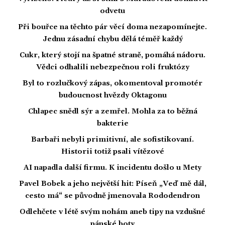
odvetu
Při bouřce na těchto pár věcí doma nezapomínejte.
Jednu zásadní chybu dělá téměř každý
Cukr, který stojí na špatné straně, pomáhá nádoru.
Vědci odhalili nebezpečnou roli fruktózy
Byl to rozlučkový zápas, okomentoval promotér
budoucnost hvězdy Oktagonu
Chlapec snědl sýr a zemřel. Mohla za to běžná
bakterie
Barbaři nebyli primitivní, ale sofistikovaní.
Historii totiž psali vítězové
AI napadla další firmu. K incidentu došlo u Mety
Pavel Bobek a jeho největší hit: Píseň „Veď mě dál,
cesto má“ se původně jmenovala Rododendron
Odlehčete v létě svým nohám aneb tipy na vzdušné
pánské boty