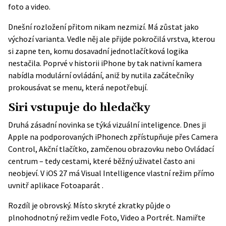
foto a video.
Dnešní rozložení přitom nikam nezmizí. Má zůstat jako
výchozí varianta. Vedle něj ale přijde pokročilá vrstva, kterou
si zapne ten, komu dosavadní jednotlačítková logika
nestačila. Poprvé v historii iPhone by tak nativní kamera
nabídla modulární ovládání, aniž by nutila začátečníky
prokousávat se menu, která nepotřebují.
Siri vstupuje do hledačky
Druhá zásadní novinka se týká vizuální inteligence. Dnes ji
Apple na podporovaných iPhonech zpřístupňuje přes Camera
Control, Akční tlačítko, zamčenou obrazovku nebo Ovládací
centrum – tedy cestami, které běžný uživatel často ani
neobjeví. V iOS 27 má Visual Intelligence
vlastní režim přímo
uvnitř aplikace Fotoaparát
.
Rozdíl je obrovský. Místo skryté zkratky půjde o
plnohodnotný režim vedle Foto, Video a Portrét. Namiřte