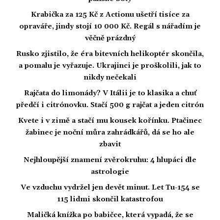
Krabička za 125 Kč z Actionu ušetří tisíce za
opraváře, jindy stojí 10 000 Kč. Regál s nářadím je
věčně prázdný
Rusko zjistilo, že éra bitevních helikoptér skončila,
a pomalu je vyřazuje. Ukrajinci je proškolili, jak to
nikdy nečekali
Rajčata do limonády? V Itálii je to klasika a chuť
předčí i citrónovku. Stačí 500 g rajčat a jeden citrón
Kvete i v zimě a stačí mu kousek kořínku. Ptačinec
žabinec je noční můra zahrádkářů, dá se ho ale
zbavit
Nejhloupější znamení zvěrokruhu: 4 hlupáci dle
astrologie
Ve vzduchu vydržel jen devět minut. Let Tu-154 se
115 lidmi skončil katastrofou
Maličká knížka po babičce, která vypadá, že se