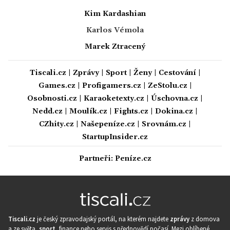
Kim Kardashian
Karlos Vémola
Marek Ztracený
Tiscali.cz
|
Zprávy
|
Sport
|
Ženy
|
Cestování
|
Games.cz
|
Profigamers.cz
|
ZeStolu.cz
|
Osobnosti.cz
|
Karaoketexty.cz
|
Úschovna.cz
|
Nedd.cz
|
Moulík.cz
|
Fights.cz
|
Dokina.cz
|
CZhity.cz
|
Našepeníze.cz
|
Srovnám.cz
|
StartupInsider.cz
Partneři:
Peníze.cz
Tiscali.cz
je český zpravodajský portál, na kterém najdete
zprávy
z domova
a ze světa,
sport
, finance nebo servis s předpovědí počasí. Mezi oblíbené