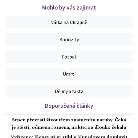
Mohlo by vás zajímat
Válka na Ukrajině
Kuriozity
Fotbal
Úmrtí
Dějiny a fakta
Doporučené články
Srpen převrátí život třem znamením naruby. Čeká
je štěstí, odměna i změna, na kterou dlouho čekala
Vyřízeno: Fleury už si stihl s Muradovem domluvit