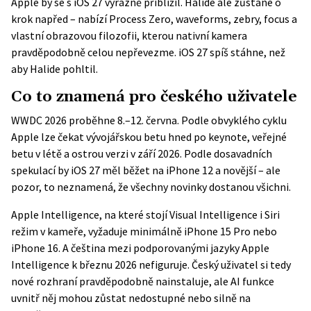
Apple by se s iOS 27 výrazně přiblížil. Halide ale zůstane o
krok napřed – nabízí Process Zero, waveforms, zebry, focus a
vlastní obrazovou filozofii, kterou nativní kamera
pravděpodobně celou nepřevezme. iOS 27 spíš stáhne, než
aby Halide pohltil.
Co to znamená pro českého uživatele
WWDC 2026 proběhne 8.–12. června
. Podle obvyklého cyklu
Apple lze čekat vývojářskou betu hned po keynote, veřejné
betu v létě a ostrou verzi v září 2026. Podle dosavadních
spekulací by iOS 27 měl běžet na iPhone 12 a novější – ale
pozor, to neznamená, že všechny novinky dostanou všichni.
Apple Intelligence, na které stojí Visual Intelligence i Siri
režim v kameře, vyžaduje minimálně iPhone 15 Pro nebo
iPhone 16. A čeština mezi podporovanými jazyky Apple
Intelligence k březnu 2026 nefiguruje. Český uživatel si tedy
nové rozhraní pravděpodobně nainstaluje, ale AI funkce
uvnitř něj mohou zůstat nedostupné nebo silně na