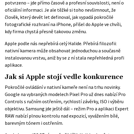
potvrzeno – jde přímo časově a profesní souvislosti, není o
oficiální informaci. Je ale těžké si toho nevšimnout, že
člověk, který devět let definoval, jak vypadá pokročilé
fotografické rozhraní na iPhone, přišel do Apple ve chvíli,
kdy firma chystá přesně takovou změnu.
Apple podle nás nepřebírá celý Halide. Přebírá filozofii:
nativní kamera může obsahovat jednoduchou a současně
instalovanou vrstvu, aniž by se z ní stala nepřehledná profi
aplikace.
Jak si Apple stojí vedle konkurence
Pokročilé ovládání v nativní kameře není na trhu novinky.
Google na vybraných modelech Pixel Pro už dnes nabízí Pro
Controls s ručním ostřením, rychlostí závěrky, ISO i výběru
objektivu. Samsung jde ještě dál – režim Pro a aplikaci Expert
RAW nabízí plnou kontrolu nad expozicí, vyvážením bílé,
barevným tónem i ostřením.