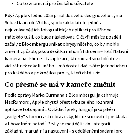
Co to znamená pro českého uživatele
Když Apple v lednu 2026 přijal do svého designového týmu
Sebastiaana de Witha, spoluzakladatele jedné z
nejuznávanějších fotografických aplikací pro iPhone,
málokdo tušil, co bude následovat. O čtyři měsíce později
začaly z Bloombergu unikat obrysy něčeho, co by mohlo
změnit způsob, jakou desítku milionů lidí denně fotí. Nativní
kamera na iPhone – ta aplikace, kterou většina lidí otevře
víckrát než cokoli jiného – má dostat dvě tváře: jednoduchou
pro každého a pokročilou pro ty, kteří chtějí víc.
Co přesně se má v kameře změnit
Podle zprávy Marka Gurmana z Bloombergu,
jak shrnuje
MacRumors
, Apple chystá přestavbu celého rozhraní
aplikace Fotoaparát. Ovládací prvky fungují jako jakési
„widgety“ v horní části obrazovky, které si uživatel poskládá
v libovolném pořadí. Prvky se mají dělit do kategorií –
základní, manuální a nastavení – s oddělenými sadami pro