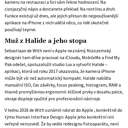
kameru na restauraci a Siri vám řekne hodnocení. Na
cizojazyčný nápis a dostanete překlad. Na rostlinu a druh.
Funkce existují už dnes, ale jejich přesun do nejpoužívanější
aplikace na iPhone z nich udělá něco, co lidé skutečně
používají teprve.
Muž z Halide a jeho stopa
Sebastiaan de With není v Apple neznámý. Nizozemský
designér tam dříve pracoval na iCloudu, MobileMe a Find My.
Pak odešel, spoluzaložil studio Lux a vytvořil Halide –
aplikaci, která od roku 2017 ukazovala, že kamera iPhone
může být víc než automatický kompakt. Halide nabídla
manuální ISO, čas závěrky, focus peaking, histogram, RAW a
hlavně promyšlenou ergonomii: klíčové prvky v dosahu palce,
okraje displeje využité pro profesionální nástroje.
V lednu 2026 de With
oznámil návrat do Apple
, konkrétně do
týmu Human Interface Design. Apple jeho konkrétní roli
veřejně nerozvedl. Že by vedle redesignu Fotoaparátu, není