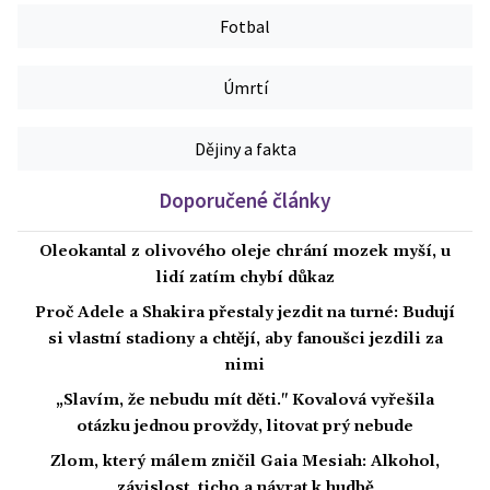
Fotbal
Úmrtí
Dějiny a fakta
Doporučené články
Oleokantal z olivového oleje chrání mozek myší, u
lidí zatím chybí důkaz
Proč Adele a Shakira přestaly jezdit na turné: Budují
si vlastní stadiony a chtějí, aby fanoušci jezdili za
nimi
„Slavím, že nebudu mít děti." Kovalová vyřešila
otázku jednou provždy, litovat prý nebude
Zlom, který málem zničil Gaia Mesiah: Alkohol,
závislost, ticho a návrat k hudbě