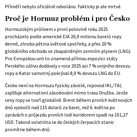
Příměří nebylo oficiálně odvoláno. Fakticky je ale mrtvé.
Proč je Hormuz problém i pro Česko
Hormuzským průlivem v první polovině roku 2025
procházelo podle
americké EIA
20,9 milionu barelů ropy
denně, zhruba pětina světové spotřeby, a přes 20 %
globálního obchodu se zkapalněným zemním plynem (LNG).
Pro Evropskou unii to znamená přímou expozici: státy
Perského zálivu dodávaly v roce 2025 asi 7 % unijního dovozu
ropy a Katar samotný pokrýval 8,9 % dovozu LNG do EU.
Česko není na Hormuzu fyzicky závislé, ropovod IKL/TAL
zajišťuje alternativní zásobování mimo trasu Družba. Jenže
ceny ropy se tvoří globálně. Brent během prvních květnových
dnů vyskočil nad 115 dolarů za barel, než 6. května po
zprávách o průjezdu prvních lodí koridorem spadl na 101,27
USD. Taková volatilita se do českých čerpacích stanic
promítne během dnů.