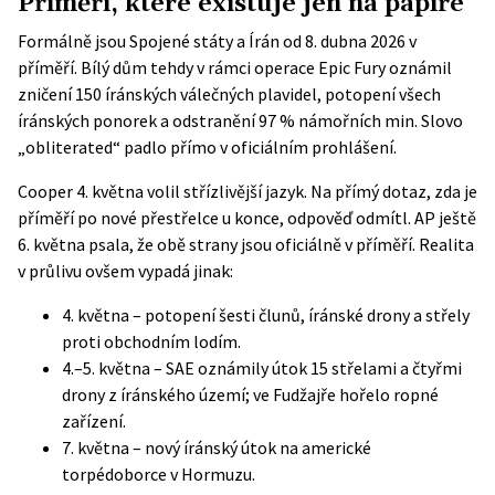
Příměří, které existuje jen na papíře
Formálně jsou Spojené státy a Írán od 8. dubna 2026 v
příměří. Bílý dům tehdy v rámci operace Epic Fury oznámil
zničení 150 íránských válečných plavidel, potopení všech
íránských ponorek a odstranění 97 % námořních min. Slovo
„obliterated“ padlo přímo v oficiálním prohlášení.
Cooper 4. května volil střízlivější jazyk. Na přímý dotaz, zda je
příměří po nové přestřelce u konce, odpověď odmítl. AP ještě
6. května psala, že obě strany jsou oficiálně v příměří. Realita
v průlivu ovšem vypadá jinak:
4. května – potopení šesti člunů, íránské drony a střely
proti obchodním lodím.
4.–5. května – SAE oznámily útok 15 střelami a čtyřmi
drony z íránského území; ve Fudžajře hořelo ropné
zařízení.
7. května – nový íránský útok na americké
torpédoborce v Hormuzu.