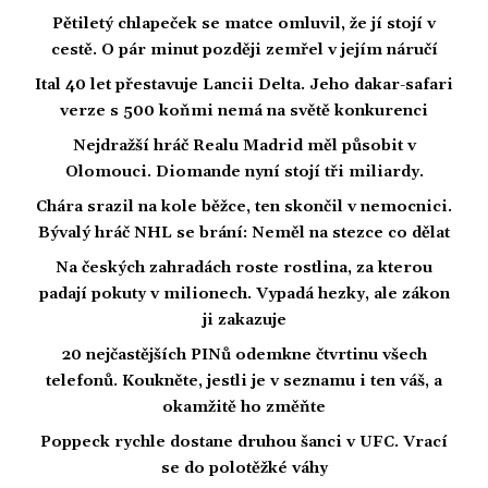
Pětiletý chlapeček se matce omluvil, že jí stojí v
cestě. O pár minut později zemřel v jejím náručí
Ital 40 let přestavuje Lancii Delta. Jeho dakar-safari
verze s 500 koňmi nemá na světě konkurenci
Nejdražší hráč Realu Madrid měl působit v
Olomouci. Diomande nyní stojí tři miliardy.
Chára srazil na kole běžce, ten skončil v nemocnici.
Bývalý hráč NHL se brání: Neměl na stezce co dělat
Na českých zahradách roste rostlina, za kterou
padají pokuty v milionech. Vypadá hezky, ale zákon
ji zakazuje
20 nejčastějších PINů odemkne čtvrtinu všech
telefonů. Koukněte, jestli je v seznamu i ten váš, a
okamžitě ho změňte
Poppeck rychle dostane druhou šanci v UFC. Vrací
se do polotěžké váhy