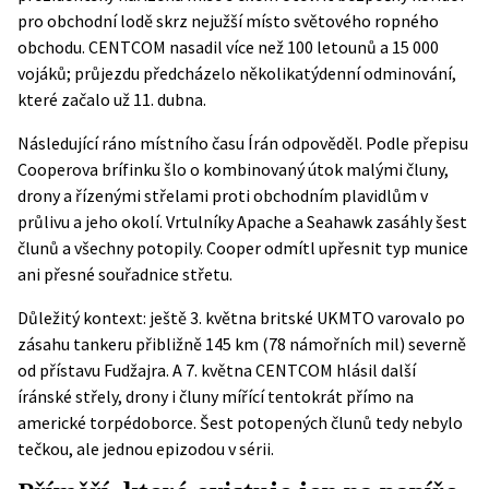
pro obchodní lodě skrz nejužší místo světového ropného
obchodu. CENTCOM nasadil více než 100 letounů a 15 000
vojáků; průjezdu předcházelo několikatýdenní odminování,
které začalo už 11. dubna.
Následující ráno místního času Írán odpověděl. Podle
přepisu
Cooperova brífinku
šlo o kombinovaný útok malými čluny,
drony a řízenými střelami proti obchodním plavidlům v
průlivu a jeho okolí. Vrtulníky Apache a Seahawk zasáhly šest
člunů a všechny potopily. Cooper odmítl upřesnit typ munice
ani přesné souřadnice střetu.
Důležitý kontext: ještě 3. května britské UKMTO varovalo po
zásahu tankeru přibližně 145 km (78 námořních mil) severně
od přístavu Fudžajra. A 7. května CENTCOM hlásil další
íránské střely, drony i čluny mířící tentokrát přímo na
americké torpédoborce. Šest potopených člunů tedy nebylo
tečkou, ale jednou epizodou v sérii.