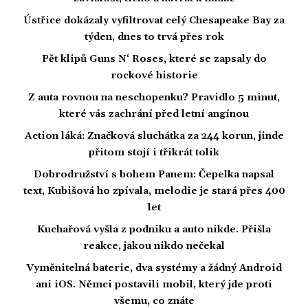
Ústřice dokázaly vyfiltrovat celý Chesapeake Bay za
týden, dnes to trvá přes rok
Pět klipů Guns N‘ Roses, které se zapsaly do
rockové historie
Z auta rovnou na neschopenku? Pravidlo 5 minut,
které vás zachrání před letní angínou
Action láká: Značková sluchátka za 244 korun, jinde
přitom stojí i třikrát tolik
Dobrodružství s bohem Panem: Čepelka napsal
text, Kubišová ho zpívala, melodie je stará přes 400
let
Kuchařová vyšla z podniku a auto nikde. Přišla
reakce, jakou nikdo nečekal
Vyměnitelná baterie, dva systémy a žádný Android
ani iOS. Němci postavili mobil, který jde proti
všemu, co znáte