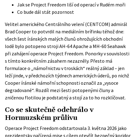
Jak se Project Freedom liší od operací v Rudém moři
Co bude dál stát pozornost
Velitel amerického Centrálního velení (CENTCOM) admirál
Brad Cooper to potvrdil na mediálním brífinku téhož dne:
všech šest íránských malých člunů ohrožujících obchodní
lodě bylo potopeno stroji AH-64 Apache a MH-60 Seahawk
při zahájení operace Project Freedom. Ponorky v souvislosti
s tímto konkrétním zásahem nezazněly. Přesto má
formulace o „námořnictvu v troskách“ reálný základ – jen
leží jinde, v předchozích týdnech amerických úderů, po nichž
Cooper íránské námořní schopnosti označil za „vysoce
degradované“. Rozdíl mezi šesti potopenými čluny a
zničenou flotilou je podstatný a stojí za to ho rozklíčovat.
Co se skutečně odehrálo v
Hormuzském průlivu
Operace Project Freedom odstartovala 3. května 2026 jako
prezidentsky nařízená mise s cílem otevřít bezpečný koridor