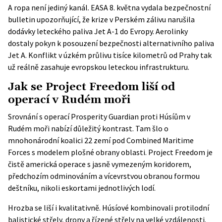
A ropa není jediný kanál. EASA 8. května vydala bezpečnostní
bulletin upozorňující, že krize v Perském zálivu narušila
dodávky leteckého paliva Jet A-1 do Evropy. Aerolinky
dostaly pokyn k posouzení bezpečnosti alternativního paliva
Jet A. Konflikt v úzkém průlivu tisíce kilometrů od Prahy tak
už reálně zasahuje evropskou leteckou infrastrukturu.
Jak se Project Freedom liší od
operací v Rudém moři
Srovnání s operací Prosperity Guardian proti Húsíům v
Rudém moři nabízí důležitý kontrast. Tam šlo o
mnohonárodní koalici 22 zemí pod Combined Maritime
Forces s modelem plošné obrany oblasti. Project Freedom je
čistě americká operace s jasně vymezeným koridorem,
předchozím odminováním a vícevrstvou obranou formou
deštníku, nikoli eskortami jednotlivých lodí.
Hrozba se liší i kvalitativně. Húsíové kombinovali protilodní
balistické střely, drony a řízené střely na velké vzdálenosti.