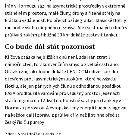
Írán v Hormuzu sází na asymetrické prostředky v extrémně
stísněném prostoru, malé čluny, drony a řízené střely na
krátkou vzdálenost. Po předchozí degradaci klasické flotily
mu podle všeho nic jiného nezbývá. Ale i šest malých člunů v
průlivu širokém přibližně 33 km dokáže zastavit tanker.
Co bude dál stát pozornost
Klíčová otázka nejbližších dnů není, zda Írán ztratil
námořnictvo, to v konvenčním smyslu z velké části ano.
Otázka zní, jak dlouho dokáže CENTCOM udržet koridor
otevřený proti asymetrickým útokům, které nevyžadují
flotilu, ale jen pár rychlých člunů s odhodlanou posádkou.
EASA prodloužila varování
pro vzdušný prostor jedenácti
států regionu do 12. května. Pojistné sazby pro tankery v
Hormuzu porostou. A evropské ceny energií budou reagovat
na každou další zprávu z průlivu dřív, než ji stihne přečíst
český řidič u pumpy.
Zdroj:
ArmádníZpravodaj.cz