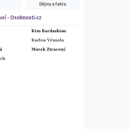
Dějiny a fakta
ví - Osobnosti.cz
Kim Kardashian
Karlos Vémola
á
Marek Ztracený
tch