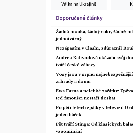
Válka na Ukrajině
K
Doporučené články
Žádná mouka, žádný cukr, žádné ml
jednotvárný
Nezápasím v Clashi, zdůraznil Rouš
Andrea Kalivodová ukázala svůj do
tváří české zábavy
Vosy jsou v srpnu nejnebezpečnější: 
zahrady a domu
Ewa Farna a nelehké začátky: Zpěvač
teď fanoušci nestačí tleskat
Po pěti letech zpátky v televizi! Or
jeden háček
Pět tváří Stinga: Od klasických bal
vzpomínání