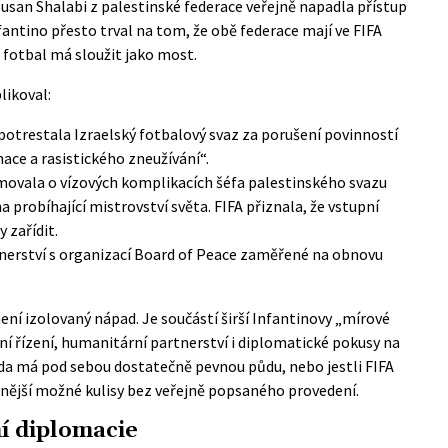
san Shalabi z palestinské federace veřejně napadla přístup
fantino přesto trval na tom, že obě federace mají ve FIFA
e fotbal má sloužit jako most.
likoval:
 potrestala
Izraelský fotbalový svaz za porušení povinností
ace a rasistického zneužívání“.
ovala o vízových komplikacích šéfa palestinského svazu
a probíhající mistrovství světa. FIFA přiznala, že vstupní
 zařídit.
nerství s organizací Board of Peace zaměřené na obnovu
ení izolovaný nápad. Je součástí širší Infantinovy „mírové
rní řízení, humanitární partnerství i diplomatické pokusy na
nda má pod sebou dostatečně pevnou půdu, nebo jestli FIFA
šnější možné kulisy bez veřejně popsaného provedení.
ní diplomacie