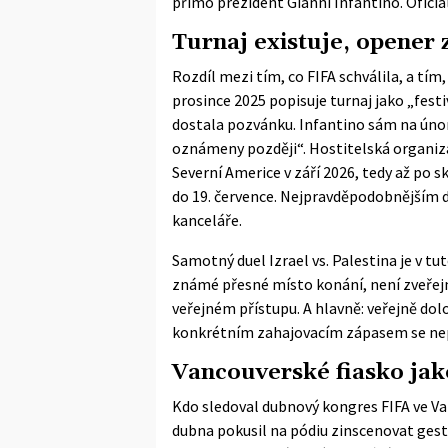
přímo prezident Gianni Infantino. Oficiá
Turnaj existuje, opener 
Rozdíl mezi tím, co FIFA schválila, a tím,
prosince 2025 popisuje turnaj jako „festi
dostala pozvánku. Infantino sám na úno
oznámeny později“. Hostitelská organiza
Severní Americe v září 2026, tedy až po 
do 19. července. Nejpravděpodobnějším d
kanceláře.
Samotný duel Izrael vs. Palestina je v tu
známé přesné místo konání, není zveřejn
veřejném přístupu. A hlavně: veřejně do
konkrétním zahajovacím zápasem se nep
Vancouverské fiasko jak
Kdo sledoval dubnový kongres FIFA ve Van
dubna pokusil na pódiu zinscenovat gest