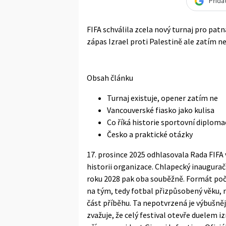
Přida
FIFA schválila zcela nový turnaj pro pa
zápas Izrael proti Palestině ale zatím ne
Obsah článku
Turnaj existuje, opener zatím ne
Vancouverské fiasko jako kulisa
Co říká historie sportovní diploma
Česko a praktické otázky
17. prosince 2025 odhlasovala Rada FIFA
historii organizace. Chlapecký inaugurač
roku 2028 pak oba souběžně. Formát počít
na tým, tedy fotbal přizpůsobený věku, 
část příběhu. Ta nepotvrzená je výbušněj
zvažuje, že celý festival otevře duelem 