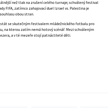
álnější než tlak na zrušení celého turnaje; schválený festival
y FIFA, zatímco zahajovací duel Izrael vs. Palestina je
souhlasu obou stran.
ál stát se skutečným festivalem mládežnického fotbalu pro
iku, na kterou zatím nemá hotový scénář. Mezi schváleným
ra, a v té mezeře stojí patnáctileté děti.