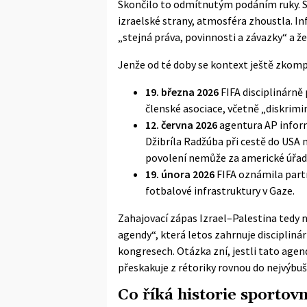
Skončilo to odmítnutým podáním ruky. Su
izraelské strany, atmosféra zhoustla. In
„stejná práva, povinnosti a závazky“ a ž
Jenže od té doby se kontext ještě zkomp
19. března 2026
FIFA
disciplinárně
členské asociace, včetně „diskrimin
12. června 2026
agentura AP inform
Džibríla Radžúba při cestě do USA n
povolení nemůže za americké úřady
19. února 2026
FIFA oznámila part
fotbalové infrastruktury v Gaze.
Zahajovací zápas Izrael–Palestina tedy n
agendy“, která letos zahrnuje discipliná
kongresech. Otázka zní, jestli tato age
přeskakuje z rétoriky rovnou do nejvýbu
Co říká historie sportov