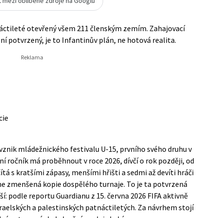
t mezi oblíbené zdroje na Googlu
tnáctileté otevřený všem 211 členským zemím. Zahajovací
ní potvrzený, je to Infantinův plán, ne hotová realita.
cie
 vznik mládežnického festivalu U-15, prvního svého druhu v
ní ročník má proběhnout v roce 2026, dívčí o rok později, od
á s kratšími zápasy, menšími hřišti a sedmi až devíti hráči
ne zmenšená kopie dospělého turnaje. To je ta potvrzená
ší: podle
reportu Guardianu
z 15. června 2026 FIFA aktivně
izraelských a palestinských patnáctiletých. Za návrhem stojí