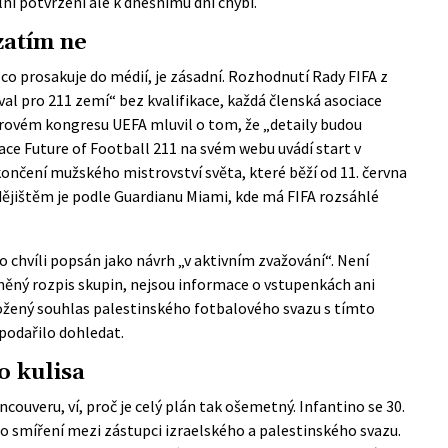
lní potvrzení ale k dnešnímu dni chybí.
zatím ne
 co prosakuje do médií, je zásadní.
Rozhodnutí Rady FIFA
z
val pro 211 zemí“ bez kvalifikace, každá členská asociace
rovém kongresu UEFA mluvil o tom, že „detaily budou
ce Future of Football 211 na svém webu uvádí start v
skončení mužského mistrovství světa, které běží od 11. června
ějištěm je podle Guardianu Miami, kde má FIFA rozsáhlé
to chvíli popsán jako návrh „v aktivním zvažování“. Není
ěný rozpis skupin, nejsou informace o vstupenkách ani
ložený souhlas palestinského fotbalového svazu s tímto
odařilo dohledat.
o kulisa
couveru, ví, proč je celý plán tak ošemetný. Infantino se 30.
o smíření mezi zástupci izraelského a palestinského svazu.