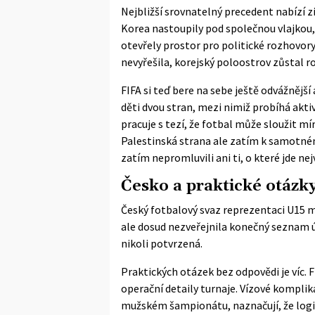
Nejbližší srovnatelný precedent nabízí 
Korea nastoupily pod společnou vlajkou,
otevřely prostor pro politické rozhovory
nevyřešila, korejský poloostrov zůstal r
FIFA si teď bere na sebe ještě odvážnější
děti dvou stran, mezi nimiž probíhá akti
pracuje s tezí, že fotbal může sloužit mí
Palestinská strana ale zatím k samotné
zatím nepromluvili ani ti, o které jde nejv
Česko a praktické otázk
Český fotbalový svaz reprezentaci U15 m
ale dosud nezveřejnila konečný seznam ú
nikoli potvrzená.
Praktických otázek bez odpovědi je víc.
operační detaily turnaje. Vízové komplik
mužském šampionátu, naznačují, že logist