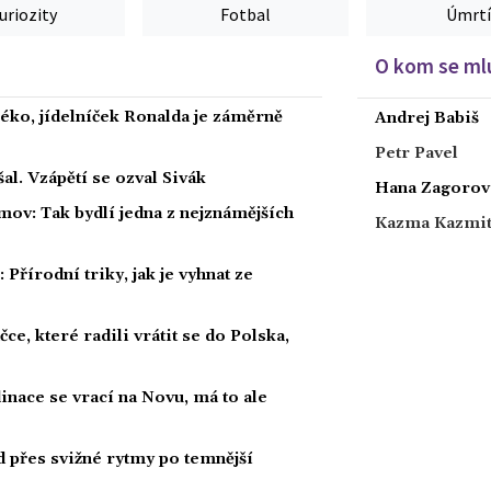
uriozity
Fotbal
Úmrtí
O kom se mlu
éko, jídelníček Ronalda je záměrně
Andrej Babiš
Petr Pavel
al. Vzápětí se ozval Sivák
Hana Zagorov
mov: Tak bydlí jedna z nejznámějších
Kazma Kazmi
Přírodní triky, jak je vyhnat ze
ce, které radili vrátit se do Polska,
dinace se vrací na Novu, má to ale
ad přes svižné rytmy po temnější