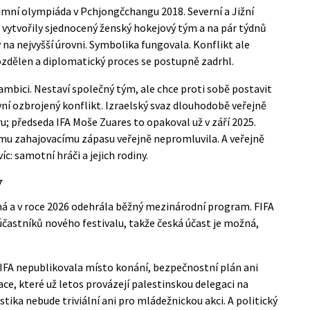
zimní olympiáda v Pchjongčchangu 2018. Severní a Jižní
 vytvořily sjednocený ženský hokejový tým a na pár týdnů
 na nejvyšší úrovni. Symbolika fungovala. Konflikt ale
ozdělen a diplomatický proces se postupně zadrhl.
 ambici. Nestaví společný tým, ale chce proti sobě postavit
vní ozbrojený konflikt. Izraelský svaz dlouhodobě veřejně
ru; předseda IFA Moše Zuares to opakoval už v září 2025.
mu zahajovacímu zápasu veřejně nepromluvila. A veřejně
íc: samotní hráči a jejich rodiny.
y
á a v roce 2026 odehrála běžný mezinárodní program. FIFA
častníků nového festivalu, takže česká účast je možná,
 FIFA nepublikovala místo konání, bezpečnostní plán ani
ace, které už letos provázejí palestinskou delegaci na
ika nebude triviální ani pro mládežnickou akci. A politický