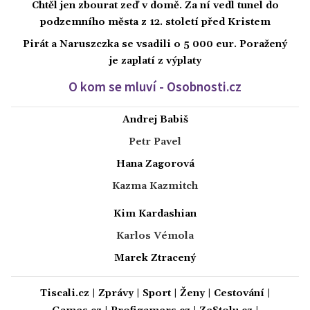
Chtěl jen zbourat zeď v domě. Za ní vedl tunel do
podzemního města z 12. století před Kristem
Pirát a Naruszczka se vsadili o 5 000 eur. Poražený
je zaplatí z výplaty
O kom se mluví - Osobnosti.cz
Andrej Babiš
Petr Pavel
Hana Zagorová
Kazma Kazmitch
Kim Kardashian
Karlos Vémola
Marek Ztracený
Tiscali.cz
|
Zprávy
|
Sport
|
Ženy
|
Cestování
|