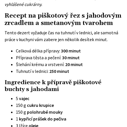
vyhlášené cukrárny.
Recept na piškotový řez s jahodovým
zrcadlem a smetanovým tvarohem
Tento dezert vyžaduje čas na tuhnutí v lednici, ale samotná
práce v kuchyni vám zabere jen několik desítek minut.
Celková délka přípravy:
300 minut
Příprava těsta a pečení:
30 minut
Šlehání krému a vrstvení:
20 minut
Tuhnutí v lednici:
250 minut
Ingredience k přípravě piškotové
buchty s jahodami
5
vajec
150 g
cukru krupice
150 g
polohrubé mouky
1
kypřicí prášek do pečiva
3 lžíce
oleje