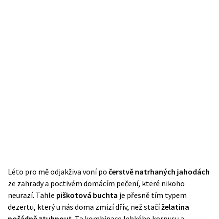
Léto pro mě odjakživa voní po
čerstvě natrhaných jahodách
ze zahrady a poctivém domácím pečení, které nikoho
neurazí. Tahle
piškotová buchta
je přesně tím typem
dezertu, který u nás doma zmizí dřív, než stačí
želatina
pořádně ztuhnout
. Ta kombinace lehkého korpusu a