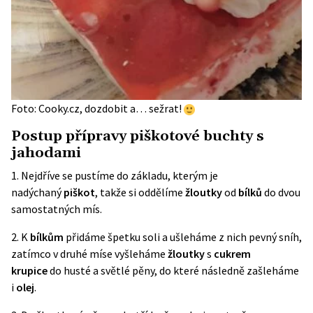
Foto: Cooky.cz, dozdobit a… sežrat!
Postup přípravy piškotové buchty s
jahodami
1. Nejdříve se pustíme do základu, kterým je
nadýchaný
piškot
, takže si oddělíme
žloutky
od
bílků
do dvou
samostatných mís.
2. K
bílkům
přidáme špetku soli a ušleháme z nich pevný sníh,
zatímco v druhé míse vyšleháme
žloutky
s
cukrem
krupice
do husté a světlé pěny, do které následně zašleháme
i
olej
.