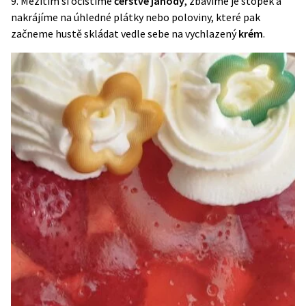
9. Mezitím si očistíme
čerstvé jahody
, zbavíme je stopek a
nakrájíme na úhledné plátky nebo poloviny, které pak
začneme hustě skládat vedle sebe na vychlazený
krém
.