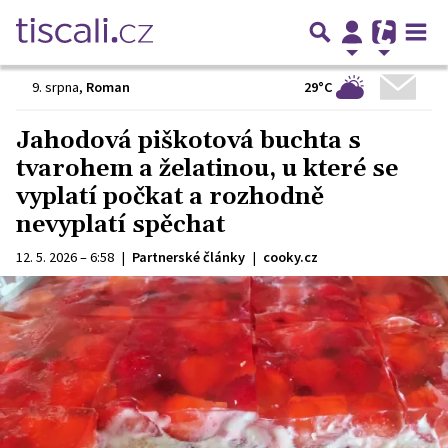
29°C
9. srpna
,
Roman
Jahodová piškotová buchta s
tvarohem a želatinou, u které se
vyplatí počkat a rozhodně
nevyplatí spěchat
12. 5. 2026 – 6:58
|
Partnerské články
|
cooky.cz