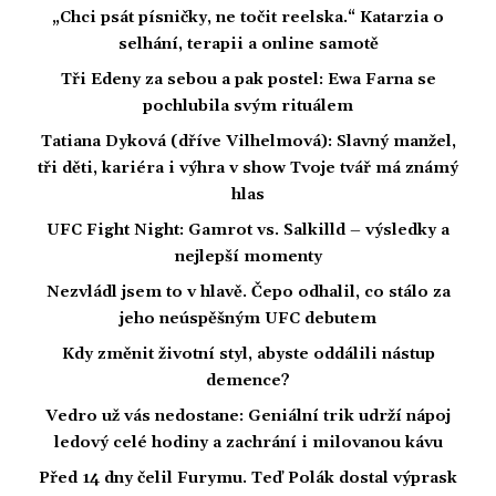
„Chci psát písničky, ne točit reelska.“ Katarzia o
selhání, terapii a online samotě
Tři Edeny za sebou a pak postel: Ewa Farna se
pochlubila svým rituálem
Tatiana Dyková (dříve Vilhelmová): Slavný manžel,
tři děti, kariéra i výhra v show Tvoje tvář má známý
hlas
UFC Fight Night: Gamrot vs. Salkilld – výsledky a
nejlepší momenty
Nezvládl jsem to v hlavě. Čepo odhalil, co stálo za
jeho neúspěšným UFC debutem
Kdy změnit životní styl, abyste oddálili nástup
demence?
Vedro už vás nedostane: Geniální trik udrží nápoj
ledový celé hodiny a zachrání i milovanou kávu
Před 14 dny čelil Furymu. Teď Polák dostal výprask