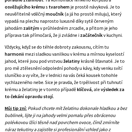
osvěžujícího krému
s
tvarohem
je prostě návyková. Je to
neuvěřitelně vděčný
moučník
(a já ho prostě miluju), který
vypadá na plechu naprosto luxusně díky sytě červeným
jahodám
zalitým
v průhledném zrcadle, a přitom je jeho
příprava tak přímočará, že ji zvládne i
začátečník
v kuchyni.
Vždycky, když se do téhle dobroty zakousnu, cítím tu
harmonii
mezi sladkou vanilkou v krému a mírnou kyselostí
jahod, které jsou pod vrstvou
želatiny
krásně šťavnaté. Je to
pro mě ztělesnění odpolední pohody u kávy, kdy venku svítí
sluníčko a vy víte, že v lednici na vás čeká kousek tohohle
vychlazeného nebe. Sice je pravda, že trpělivost při tuhnutí
krému a želatiny je v tomto případě
klíčová
, ale
výsledek za
to čekání opravdu stojí.
Můj tip zní:
Pokud chcete mít želatinu dokonale hladkou a bez
bublinek, lijte ji na jahody velmi pomalu přes obrácenou
polévkovou lžíci těsně nad povrchem ovoce, čímž zmírníte
náraz tekutiny a zajistíte si profesionální vzhled jako z