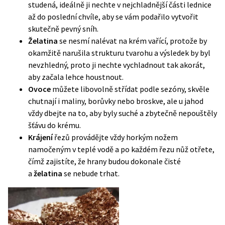
studená, ideálně ji nechte v nejchladnější části lednice
až do poslední chvíle, aby se vám podařilo vytvořit
skutečně pevný sníh.
Želatina
se nesmí nalévat na krém vařící, protože by
okamžitě narušila strukturu tvarohu a výsledek by byl
nevzhledný, proto ji nechte vychladnout tak akorát,
aby začala lehce houstnout.
Ovoce
můžete libovolně střídat podle sezóny, skvěle
chutnají i maliny, borůvky nebo broskve, ale u jahod
vždy dbejte na to, aby byly suché a zbytečně nepouštěly
šťávu do krému.
Krájení
řezů provádějte vždy horkým nožem
namočeným v teplé vodě a po každém řezu nůž otřete,
čímž zajistíte, že hrany budou dokonale čisté
a
želatina
se nebude trhat.