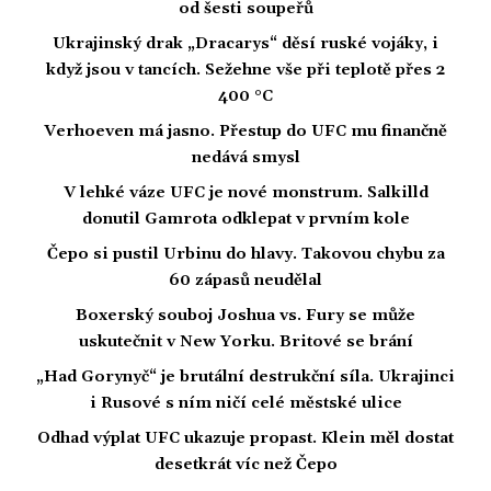
od šesti soupeřů
Ukrajinský drak „Dracarys“ děsí ruské vojáky, i
když jsou v tancích. Sežehne vše při teplotě přes 2
400 °C
Verhoeven má jasno. Přestup do UFC mu finančně
nedává smysl
V lehké váze UFC je nové monstrum. Salkilld
donutil Gamrota odklepat v prvním kole
Čepo si pustil Urbinu do hlavy. Takovou chybu za
60 zápasů neudělal
Boxerský souboj Joshua vs. Fury se může
uskutečnit v New Yorku. Britové se brání
„Had Gorynyč“ je brutální destrukční síla. Ukrajinci
i Rusové s ním ničí celé městské ulice
Odhad výplat UFC ukazuje propast. Klein měl dostat
desetkrát víc než Čepo