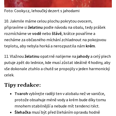
Foto: Cooky.cz, lehoučký dezert s jahodami
10. Jakmile máme celou plochu pokrytou ovocem,
připravíme si
želatinu
podle návodu na obalu, tedy prášek
rozmícháme ve
vodě
nebo
šťávě
, krátce povaříme a
necháme za občasného míchání zchladnout na pokojovou
teplotu, aby nebyla horká a nerozpustila nám
krém
.
11. Vlažnou
želatinu
opatrně nalijeme na
jahody
a celý plech
putuje zpět do lednice, kde musí zůstat ideálně 4 hodiny, aby
vše dokonale ztuhlo a chutě se propojily v jeden harmonický
celek.
Tipy redakce:
Tvaroh
vybírejte raději ten v alobalu než ve vaničce,
protože obsahuje méně vody a krém bude díky tomu
mnohem stabilnější a nebude mít tendenci téct.
Šlehačka
musí být před šleháním opravdu hodně