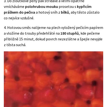
3. Do žloutkové pěny pak střídavě a velmi opatrně
vmícháváme
polohrubou mouku
prosetou s
kypřicím
práškem do pečiva
a hotový sníh z
bílků
, aby těsto zůstalo
co nejvíce vzdušné.
4. Hotovou směs nalijeme na plech vyložený pečicím papírem
a vložíme do trouby předehřáté na
180 stupňů
, kde pečeme
přibližně 15 minut, dokud povrch nezezlátne a špejle nevyjde
z těsta suchá.