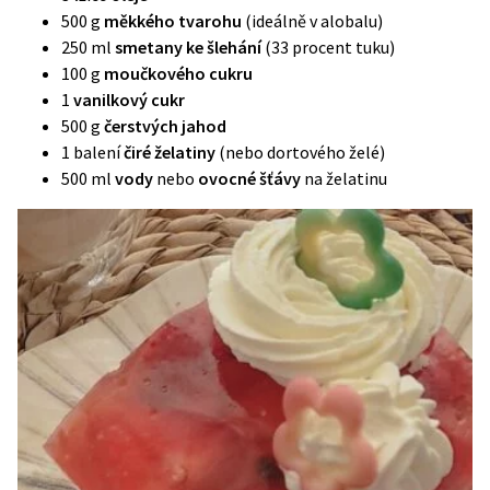
500 g
měkkého tvarohu
(ideálně v alobalu)
250 ml
smetany ke šlehání
(33 procent tuku)
100 g
moučkového cukru
1
vanilkový cukr
500 g
čerstvých jahod
1 balení
čiré želatiny
(nebo dortového želé)
500 ml
vody
nebo
ovocné šťávy
na želatinu