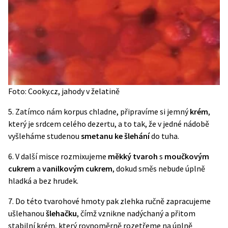
Foto: Cooky.cz, jahody v želatině
5. Zatímco nám korpus chladne, připravíme si jemný
krém
,
který je srdcem celého dezertu, a to tak, že v jedné nádobě
vyšleháme studenou
smetanu ke šlehání
do tuha.
6. V další misce rozmixujeme
měkký tvaroh
s
moučkovým
cukrem
a
vanilkovým cukrem
, dokud směs nebude úplně
hladká a bez hrudek.
7. Do této tvarohové hmoty pak zlehka ručně zapracujeme
ušlehanou
šlehačku
, čímž vznikne nadýchaný a přitom
stabilní krém, který rovnoměrně rozetřeme na úplně