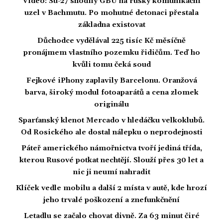
Video: Su-27 shodily GBU na ruský komunikační
uzel v Bachmutu. Po mohutné detonaci přestala
základna existovat
Důchodce vydělával 225 tisíc Kč měsíčně
pronájmem vlastního pozemku řidičům. Teď ho
kvůli tomu čeká soud
Fejkové iPhony zaplavily Barcelonu. Oranžová
barva, široký modul fotoaparátů a cena zlomek
originálu
Sparťanský klenot Mercado v hledáčku velkoklubů.
Od Rosického ale dostal nálepku o neprodejnosti
Páteř amerického námořnictva tvoří jediná třída,
kterou Rusové potkat nechtějí. Slouží přes 30 let a
nic ji neumí nahradit
Klíček vedle mobilu a další 2 místa v autě, kde hrozí
jeho trvalé poškození a znefunkčnění
Letadlu se začalo chovat divně. Za 63 minut čiré