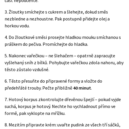
část nepodceňte.
3. Žloutky smíchejte s cukrem a šlehejte, dokud směs
nezbledne a nezhoustne. Pak postupně přidejte olej a
horkou vodu.
4. Do žloutkové směsi prosejte hladkou mouku smíchanou s
práškem do pečiva. Promíchejte do hladka.
5. Nakonec vařečkou – ne šlehačem – opatrně zapracujte
vyšlehaný sníh z bílků. Pohybujte vařečkou zdola nahoru, aby
těsto zůstalo vzdušné.
6. Těsto přesuňte do připravené formy a vložte do
předehřáté trouby. Pečte přibližně
40 minut
.
7. Hotový korpus zkontrolujte dřevěnou špejlí – pokud vyjde
suchá, korpus je hotový. Nechte ho vychladnout přímo ve
formě, pak vyklopte na mřížku.
8. Mezitím připravte krém: uvařte pudink ze všech tří sáčků,