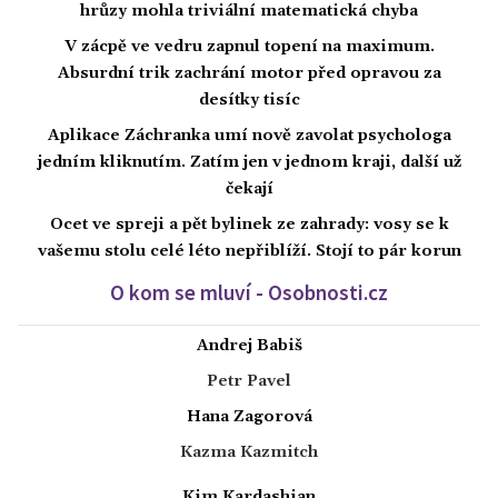
hrůzy mohla triviální matematická chyba
V zácpě ve vedru zapnul topení na maximum.
Absurdní trik zachrání motor před opravou za
desítky tisíc
Aplikace Záchranka umí nově zavolat psychologa
jedním kliknutím. Zatím jen v jednom kraji, další už
čekají
Ocet ve spreji a pět bylinek ze zahrady: vosy se k
vašemu stolu celé léto nepřiblíží. Stojí to pár korun
O kom se mluví - Osobnosti.cz
Andrej Babiš
Petr Pavel
Hana Zagorová
Kazma Kazmitch
Kim Kardashian