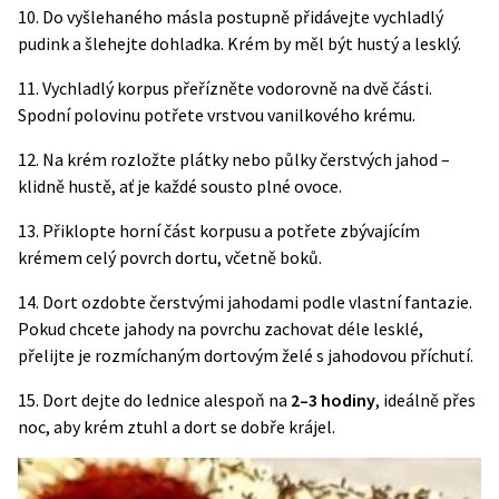
10. Do vyšlehaného másla postupně přidávejte vychladlý
pudink a šlehejte dohladka. Krém by měl být hustý a lesklý.
11. Vychladlý korpus přeřízněte vodorovně na dvě části.
Spodní polovinu potřete vrstvou vanilkového krému.
12. Na krém rozložte plátky nebo půlky čerstvých jahod –
klidně hustě, ať je každé sousto plné ovoce.
13. Přiklopte horní část korpusu a potřete zbývajícím
krémem celý povrch dortu, včetně boků.
14. Dort ozdobte čerstvými jahodami podle vlastní fantazie.
Pokud chcete jahody na povrchu zachovat déle lesklé,
přelijte je rozmíchaným dortovým želé s jahodovou příchutí.
15. Dort dejte do lednice alespoň na
2–3 hodiny
, ideálně přes
noc, aby krém ztuhl a dort se dobře krájel.