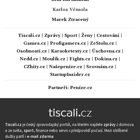
Karlos Vémola
Marek Ztracený
Tiscali.cz
|
Zprávy
|
Sport
|
Ženy
|
Cestování
|
Games.cz
|
Profigamers.cz
|
ZeStolu.cz
|
Osobnosti.cz
|
Karaoketexty.cz
|
Úschovna.cz
|
Nedd.cz
|
Moulík.cz
|
Fights.cz
|
Dokina.cz
|
CZhity.cz
|
Našepeníze.cz
|
Srovnám.cz
|
StartupInsider.cz
Partneři:
Peníze.cz
Tiscali.cz
je český zpravodajský portál, na kterém najdete
zprávy
z domova
a ze světa,
sport
, finance nebo servis s předpovědí počasí. Mezi oblíbené
služby patří i
e-mail zdarma
.