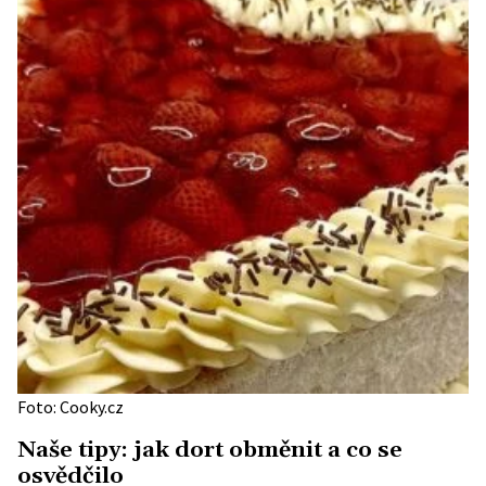
Foto: Cooky.cz
Naše tipy: jak dort obměnit a co se
osvědčilo