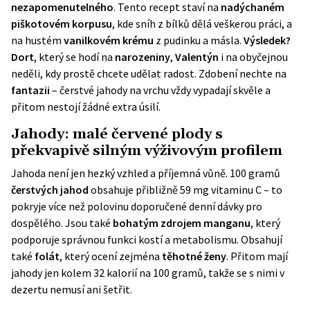
nezapomenutelného
. Tento recept staví na
nadýchaném
piškotovém korpusu
, kde sníh z bílků dělá veškerou práci, a
na hustém
vanilkovém krému
z pudinku a másla.
Výsledek?
Dort
, který se hodí na
narozeniny
,
Valentýn
i na obyčejnou
neděli, kdy prostě chcete udělat radost. Zdobení nechte na
fantazii
– čerstvé jahody na vrchu vždy vypadají skvěle a
přitom nestojí žádné extra úsilí.
Jahody: malé červené plody s
překvapivě silným výživovým profilem
Jahoda není jen hezký vzhled a příjemná vůně. 100 gramů
čerstvých jahod
obsahuje přibližně 59 mg vitaminu C – to
pokryje více než polovinu doporučené denní dávky pro
dospělého. Jsou také
bohatým zdrojem manganu
, který
podporuje správnou funkci kostí a metabolismu. Obsahují
také
folát
, který ocení zejména
těhotné ženy
. Přitom mají
jahody jen kolem 32 kalorií na 100 gramů, takže se s nimi v
dezertu nemusí ani šetřit.