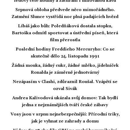
ledový celé hodiny a zachrání i milovanou kávu
Srpnová obloha předvede něco mimořádného.
Zatmění Slunce vystřídá noc plná padajících hvězd
Líbáš jako bůh: Poledňáková dostala stopku,
Bartoška odmítl sportovat a ústřední píseň, která
film přerostla
Poslední hodiny Freddieho Mercuryho: Co se
skutečně dělo 24. listopadu 1991
Žádná mouka, žádný cukr, žádné mléko, jídelníček
Ronalda je záměrně jednotvárný
Nezápasím v Clashi, zdůraznil Roušal. Vzápětí se
ozval Sivák
Andrea Kalivodová ukázala svůj domov: Tak bydlí
jedna z nejznámějších tváří české zábavy
Vosy jsou v srpnu nejnebezpečnější: Přírodní triky,
jak je vyhnat ze zahrady a domu