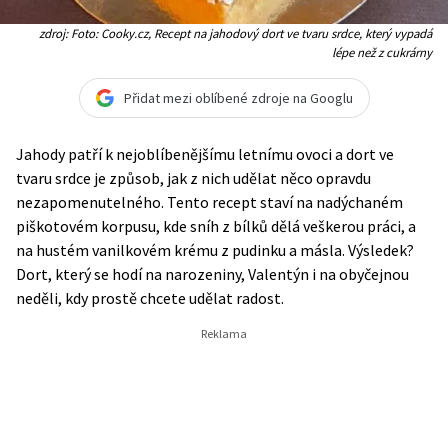
zdroj: Foto: Cooky.cz, Recept na jahodový dort ve tvaru srdce, který vypadá
lépe než z cukrárny
Přidat mezi oblíbené zdroje na Googlu
Jahody patří k nejoblíbenějšímu letnímu ovoci a dort ve
tvaru srdce je způsob, jak z nich udělat něco opravdu
nezapomenutelného. Tento recept staví na nadýchaném
piškotovém korpusu, kde sníh z bílků dělá veškerou práci, a
na hustém vanilkovém krému z pudinku a másla. Výsledek?
Dort, který se hodí na narozeniny, Valentýn i na obyčejnou
neděli, kdy prostě chcete udělat radost.