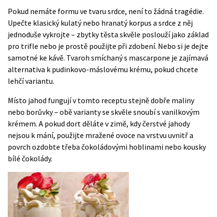
Pokud nemáte formu ve tvaru srdce, není to žádná tragédie.
Upečte klasický kulatý nebo hranatý korpus a srdce z něj
jednoduše vykrojte – zbytky těsta skvěle poslouží jako základ
pro trifle nebo je prostě použijte při zdobení. Nebo si je dejte
samotné ke kávě. Tvaroh smíchaný s mascarpone je zajímavá
alternativa k pudinkovo-máslovému krému, pokud chcete
lehčí variantu.
Místo jahod fungují v tomto receptu stejně dobře maliny
nebo borůvky – obě varianty se skvěle snoubí s vanilkovým
krémem. A pokud dort děláte v zimě, kdy čerstvé jahody
nejsou k mání, použijte mražené ovoce na vrstvu uvnitř a
povrch ozdobte třeba čokoládovými hoblinami nebo kousky
bílé čokolády.