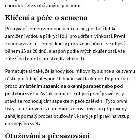
chorob v čele s obávanými plísněmi.
Klíčení a péče o semena
Přikrývání semen zeminou není nutné; postačí lehké
zamlžení vodou a přikrytí fólií pro udržení vlhkosti. První
známky života – jemné klíčky prorážející půdu – se objeví
během 15 až 20 dnů, alespoň podle mých zkušeností. Vše
záleží na teplotě prostředí a vlhkosti.
Pamatujte si také, že jahody jsou milovníky slunce a ke svému
růstu potřebují alespoň 10 hodin světla denně. Doporučuji
proto
umístěním sazenic na okenní parapet nebo pod
pěstební světla
. Avšak jakmile se objeví první pravé listy,
stává se rozhodujícím aspektem péče zalévání. Tyto první
listy jsou zároveň i znamením, že rostliny jsou připraveny
zahájit pomalý proces otužování, který je připraví na vstup
do vnějšího světa.
Otužování a přesazování