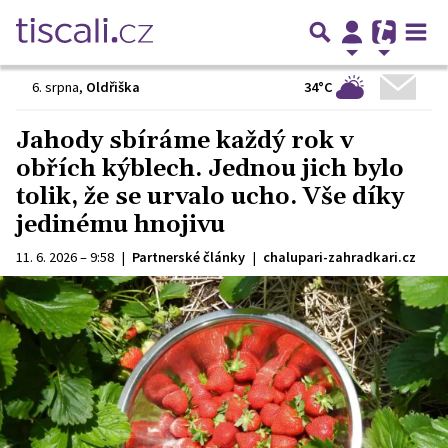
34°C
6. srpna
,
Oldřiška
Jahody sbíráme každý rok v
obřích kýblech. Jednou jich bylo
tolik, že se urvalo ucho. Vše díky
jedinému hnojivu
11. 6. 2026 – 9:58
|
Partnerské články
|
chalupari-zahradkari.cz