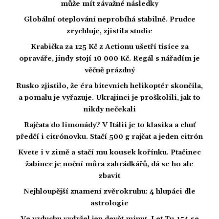
může mít závažné následky
Globální oteplování neprobíhá stabilně. Prudce
zrychluje, zjistila studie
Krabička za 125 Kč z Actionu ušetří tisíce za
opraváře, jindy stojí 10 000 Kč. Regál s nářadím je
věčně prázdný
Rusko zjistilo, že éra bitevních helikoptér skončila,
a pomalu je vyřazuje. Ukrajinci je proškolili, jak to
nikdy nečekali
Rajčata do limonády? V Itálii je to klasika a chuť
předčí i citrónovku. Stačí 500 g rajčat a jeden citrón
Kvete i v zimě a stačí mu kousek kořínku. Ptačinec
žabinec je noční můra zahrádkářů, dá se ho ale
zbavit
Nejhloupější znamení zvěrokruhu: 4 hlupáci dle
astrologie