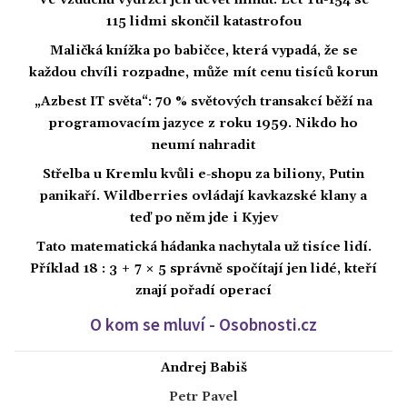
Ve vzduchu vydržel jen devět minut. Let Tu-154 se
115 lidmi skončil katastrofou
Maličká knížka po babičce, která vypadá, že se
každou chvíli rozpadne, může mít cenu tisíců korun
„Azbest IT světa“: 70 % světových transakcí běží na
programovacím jazyce z roku 1959. Nikdo ho
neumí nahradit
Střelba u Kremlu kvůli e-shopu za biliony, Putin
panikaří. Wildberries ovládají kavkazské klany a
teď po něm jde i Kyjev
Tato matematická hádanka nachytala už tisíce lidí.
Příklad 18 : 3 + 7 × 5 správně spočítají jen lidé, kteří
znají pořadí operací
O kom se mluví - Osobnosti.cz
Andrej Babiš
Petr Pavel