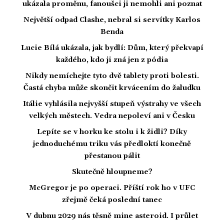
ukázala proměnu, fanoušci ji nemohli ani poznat
Největší odpad Clashe, nebral si servítky Karlos
Benda
Lucie Bílá ukázala, jak bydlí: Dům, který překvapí
každého, kdo ji zná jen z pódia
Nikdy nemíchejte tyto dvě tablety proti bolesti.
Častá chyba může skončit krvácením do žaludku
Itálie vyhlásila nejvyšší stupeň výstrahy ve všech
velkých městech. Vedra nepoleví ani v Česku
Lepíte se v horku ke stolu i k židli? Díky
jednoduchému triku vás předloktí konečně
přestanou pálit
Skutečně hloupneme?
McGregor je po operaci. Příští rok ho v UFC
zřejmě čeká poslední tanec
V dubnu 2029 nás těsně mine asteroid. I průlet