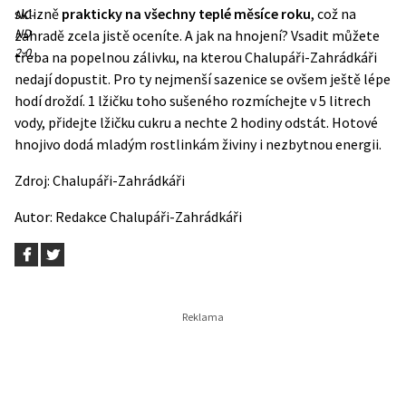
sklizně
prakticky na všechny teplé měsíce roku
, což na
NC-
ND
zahradě zcela jistě oceníte. A jak na hnojení? Vsadit můžete
2.0.
třeba na
popelnou zálivku
, na kterou Chalupáři-Zahrádkáři
nedají dopustit. Pro ty nejmenší sazenice se ovšem ještě lépe
hodí droždí. 1 lžičku toho sušeného rozmíchejte v 5 litrech
vody, přidejte lžičku cukru a nechte 2 hodiny odstát. Hotové
hnojivo dodá mladým rostlinkám živiny i nezbytnou energii.
Zdroj:
Chalupáři-Zahrádkáři
Autor:
Redakce Chalupáři-Zahrádkáři