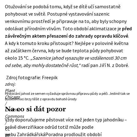
Otužování se podobá tomu, když se dítě učí samostatně
pohybovat ve světě. Postupné vystavování sazenic
venkovnímu prostředí je připravuje na to, aby byly schopny
odolávat přírodním vlivům. Toto období aklimatizace je
před
závěrečným aktem přesazení do zahrady opravdu klíčové
.
A kdy k tomuto kroku přistoupit? Nejlépe v polovině května
až začátkem června, kdy se bude teplota půdy pohybovat
okolo 15 °C.
„
Sazenice jahod vysazujte ve vzdálenosti 30 cm
od sebe, aby mohly dostatečně růst,“
radí pan Jiří N. z Dobré.
Zdroj fotografie: Freepik
zdroj:
Plant
Pěstování jahod ze semen vyžaduje správnou přípravu půdy a péči. Jedině tak se
Chicago
budete moci brzy těšit z opravdu bohaté úrody
/
Na co si dát pozor
Creative
Commons
Vždy doporučujeme pěstovat více než jeden typ jahodníku –
/
právě diverzifikace odrůd totiž může podle
CC
webu
ZahrádkářskáPoradna
prodloužit období
BY-