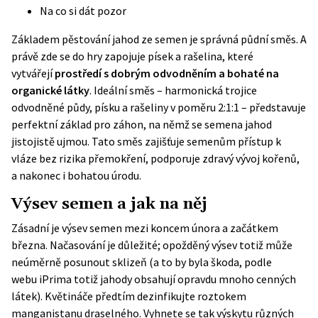
Na co si dát pozor
Základem pěstování jahod ze semen je správná půdní směs. A
právě zde se do hry zapojuje písek a rašelina, které
vytvářejí
prostředí s dobrým odvodněním a bohaté na
organické látky
. Ideální směs – harmonická trojice
odvodněné půdy, písku a rašeliny v poměru 2:1:1 – představuje
perfektní základ pro záhon, na němž se semena jahod
jistojistě ujmou. Tato směs zajišťuje semenům přístup k
vláze bez rizika přemokření, podporuje zdravý vývoj kořenů,
a nakonec i bohatou úrodu.
Výsev semen a jak na něj
Zásadní je výsev semen mezi koncem února a začátkem
března. Načasování je důležité; opožděný výsev totiž může
neúměrně posunout sklizeň (a to by byla škoda, podle
webu
iPrima
totiž jahody obsahují opravdu mnoho cenných
látek). Květináče předtím dezinfikujte roztokem
manganistanu draselného. Vyhnete se tak výskytu různých