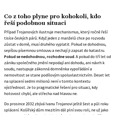
Co z toho plyne pro kohokoli, kdo
řeší podobnou situaci
Případ Trojanových ilustruje mechanismus, který ročně řeší
tisíce českých párů. Když jeden z manželů chce po rozvodu
zůstat v domě, musí druhého vyplatit. Pokud se dohodnou,
sepíšou písemnou smlouvu a nechají ji zapsat do katastru.
Pokud se nedohodnou, rozhodne soud
. A pokud do tří let od
zániku společného jmění nepodají ani dohodu, ani návrh k
soudu, nastupuje zákonná domněnka vypořádání a
nemovitost se stane podílovým spoluvlastnictvím. Deset let
na splacení sedmi milionů není v tomto kontextu
výstřednost. Je to pragmatické řešení pro situaci, kdy
hotovost chybí, ale střecha nad hlavou ne.
Do prosince 2032 zbývá Ivanu Trojanovi ještě šest a půl roku
splácení. Košířský dům mezitím dál plní svou roli, ne už jako