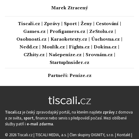
Marek Ztracený
Tiscali.cz
|
Zprávy
|
Sport
|
Ženy
|
Cestování
|
Games.cz
|
Profigamers.cz
|
ZeStolu.cz
|
Osobnosti.cz
|
Karaoketexty.cz
|
Úschovna.cz
|
Nedd.cz
|
Moulík.cz
|
Fights.cz
|
Dokina.cz
|
CZhity.cz
|
Našepeníze.cz
|
Srovnám.cz
|
StartupInsider.cz
Partneři:
Peníze.cz
Tiscali.cz
je český zpravodajský portál, na kterém najdete
zprávy
z domova
a ze světa,
sport
, finance nebo servis s předpovědí počasí. Mezi oblíbené
služby patří i
e-mail zdarma
.
© 2026 Tiscali.cz |
TISCALI MEDIA, a.s.
|
Člen skupiny DIGNITY, s.r.o.
|
Kontakt
|