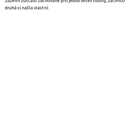
zázemí zůstalo zachované pro jednu větev rodiny, zatímco
druhá si našla vlastní.