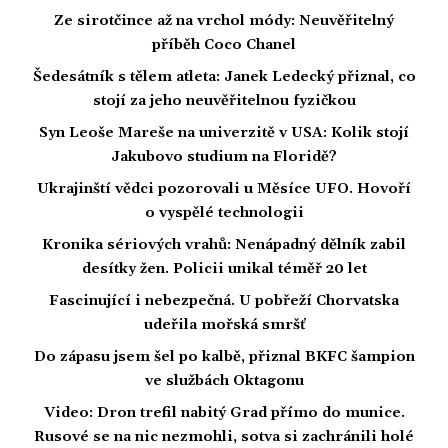
Ze sirotčince až na vrchol módy: Neuvěřitelný
příběh Coco Chanel
Šedesátník s tělem atleta: Janek Ledecký přiznal, co
stojí za jeho neuvěřitelnou fyzičkou
Syn Leoše Mareše na univerzitě v USA: Kolik stojí
Jakubovo studium na Floridě?
Ukrajinští vědci pozorovali u Měsíce UFO. Hovoří
o vyspělé technologii
Kronika sériových vrahů: Nenápadný dělník zabil
desítky žen. Policii unikal téměř 20 let
Fascinující i nebezpečná. U pobřeží Chorvatska
udeřila mořská smršť
Do zápasu jsem šel po kalbě, přiznal BKFC šampion
ve službách Oktagonu
Video: Dron trefil nabitý Grad přímo do munice.
Rusové se na nic nezmohli, sotva si zachránili holé