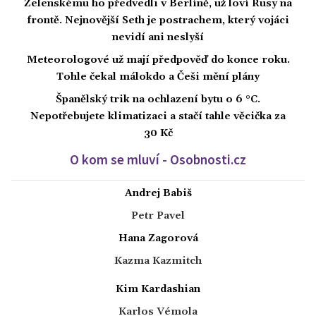
Zelenskému ho předvedli v Berlíně, už loví Rusy na
frontě. Nejnovější Seth je postrachem, který vojáci
nevidí ani neslyší
Meteorologové už mají předpověď do konce roku.
Tohle čekal málokdo a Češi mění plány
Španělský trik na ochlazení bytu o 6 °C.
Nepotřebujete klimatizaci a stačí tahle věcička za
30 Kč
O kom se mluví - Osobnosti.cz
Andrej Babiš
Petr Pavel
Hana Zagorová
Kazma Kazmitch
Kim Kardashian
Karlos Vémola