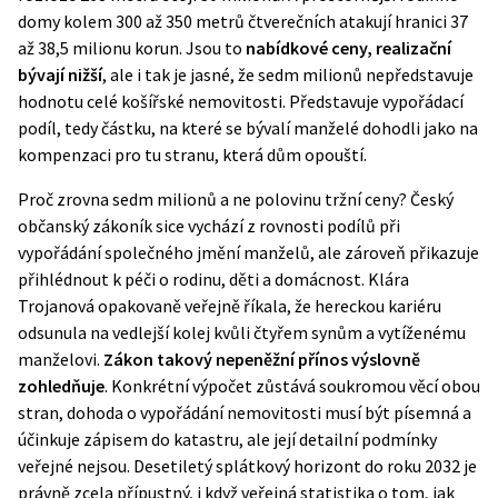
domy kolem 300 až 350 metrů čtverečních atakují hranici 37
až 38,5 milionu korun. Jsou to
nabídkové ceny, realizační
bývají nižší
, ale i tak je jasné, že sedm milionů nepředstavuje
hodnotu celé košířské nemovitosti. Představuje vypořádací
podíl, tedy částku, na které se bývalí manželé dohodli jako na
kompenzaci pro tu stranu, která dům opouští.
Proč zrovna sedm milionů a ne polovinu tržní ceny? Český
občanský zákoník sice vychází z rovnosti podílů při
vypořádání společného jmění manželů, ale zároveň přikazuje
přihlédnout k péči o rodinu, děti a domácnost. Klára
Trojanová opakovaně veřejně říkala, že hereckou kariéru
odsunula na vedlejší kolej kvůli čtyřem synům a vytíženému
manželovi.
Zákon takový nepeněžní přínos výslovně
zohledňuje
. Konkrétní výpočet zůstává soukromou věcí obou
stran, dohoda o vypořádání nemovitosti musí být písemná a
účinkuje zápisem do katastru, ale její detailní podmínky
veřejné nejsou. Desetiletý splátkový horizont do roku 2032 je
právně zcela přípustný, i když veřejná statistika o tom, jak