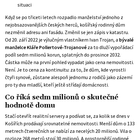
situaci
Když se po třiceti letech rozpadlo manželství jednoho z
nejobsazovanějších českých herců, košířský rodinný dům
nezměnil adresu ani fasádu. Změnil se jen zápis v katastru.
Od 20. září 2022 je výlučným vlastníkem Ivan Trojan, a
bývalé
manželce Kláře Pollertové-Trojanové
za to dluží vypořádací
podíl sedm milionů korun, splatných do prosince 2032.
Částka může na první pohled vypadat jako cena nemovitosti.
Není. Je to cena za kontinuitu: za to, že dům, kde vyrostli
čtyři synové, zůstane alespoň jednomu z rodičů jako zázemí
pro ty dva mladší, kteří ještě střídají domácnosti.
Co říká sedm milionů o skutečné
hodnotě domu
Stačí otevřít realitní servery a podívat se, za kolik se dnes v
Košířích prodávají srovnatelné nemovitosti. Menší dům o 133
metrech čtverečních se nabízí za necelých 20 milionů. Vila o
rozloze 268 metrů stojí 30 milionů. A prostornější rodinné