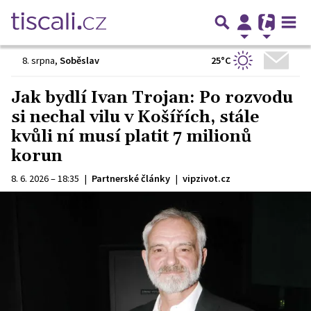
25°C
8. srpna
,
Soběslav
Jak bydlí Ivan Trojan: Po rozvodu
si nechal vilu v Košířích, stále
kvůli ní musí platit 7 milionů
korun
8. 6. 2026 – 18:35
|
Partnerské články
|
vipzivot.cz