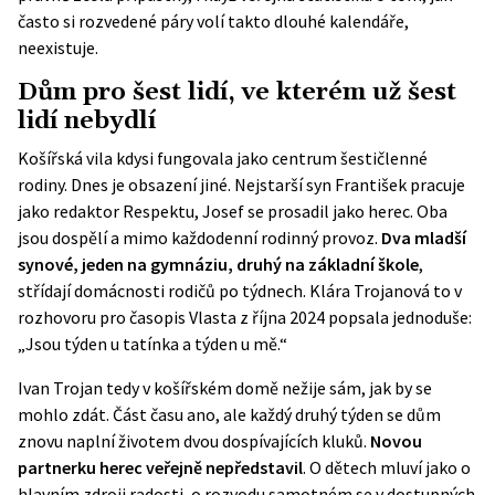
často si rozvedené páry volí takto dlouhé kalendáře,
neexistuje.
Dům pro šest lidí, ve kterém už šest
lidí nebydlí
Košířská vila
kdysi fungovala jako centrum šestičlenné
rodiny. Dnes je obsazení jiné. Nejstarší syn František pracuje
jako redaktor Respektu, Josef se prosadil jako herec. Oba
jsou dospělí a mimo každodenní rodinný provoz.
Dva mladší
synové, jeden na gymnáziu, druhý na základní škole
,
střídají domácnosti rodičů po týdnech. Klára Trojanová to v
rozhovoru pro časopis Vlasta z října 2024 popsala jednoduše:
„Jsou týden u tatínka a týden u mě.“
Ivan Trojan tedy v košířském domě nežije sám, jak by se
mohlo zdát. Část času ano, ale každý druhý týden se dům
znovu naplní životem dvou dospívajících kluků.
Novou
partnerku herec veřejně nepředstavil
. O dětech mluví jako o
hlavním zdroji radosti, o rozvodu samotném se v dostupných