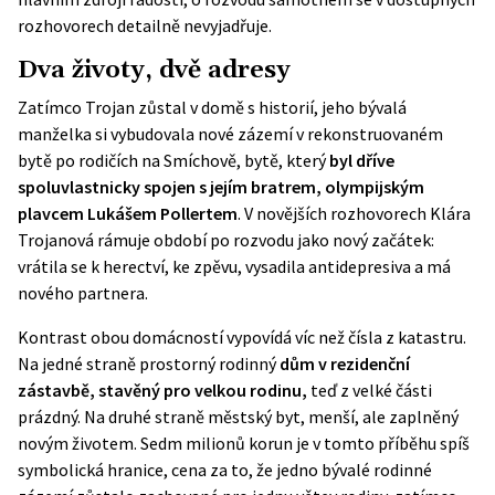
rozhovorech detailně nevyjadřuje.
Dva životy, dvě adresy
Zatímco Trojan zůstal v domě s historií, jeho bývalá
manželka si vybudovala nové zázemí v rekonstruovaném
bytě po rodičích na Smíchově, bytě, který
byl dříve
spoluvlastnicky spojen s jejím bratrem, olympijským
plavcem Lukášem Pollertem
. V novějších rozhovorech Klára
Trojanová rámuje období po rozvodu jako nový začátek:
vrátila se k herectví, ke zpěvu,
vysadila antidepresiva a má
nového partnera
.
Kontrast obou domácností vypovídá víc než čísla z katastru.
Na jedné straně prostorný rodinný
dům v rezidenční
zástavbě, stavěný pro velkou rodinu,
teď z velké části
prázdný. Na druhé straně městský byt, menší, ale zaplněný
novým životem. Sedm milionů korun je v tomto příběhu spíš
symbolická hranice, cena za to, že jedno bývalé rodinné