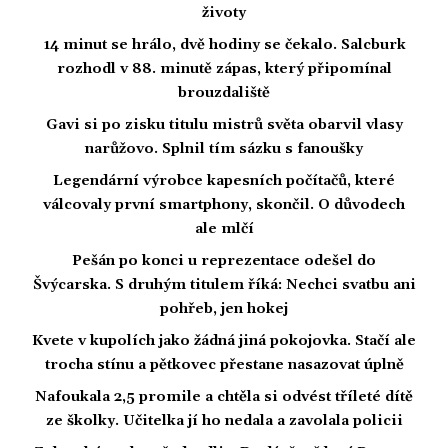
životy
14 minut se hrálo, dvě hodiny se čekalo. Salcburk
rozhodl v 88. minutě zápas, který připomínal
brouzdaliště
Gavi si po zisku titulu mistrů světa obarvil vlasy
narůžovo. Splnil tím sázku s fanoušky
Legendární výrobce kapesních počítačů, které
válcovaly první smartphony, skončil. O důvodech
ale mlčí
Pešán po konci u reprezentace odešel do
Švýcarska. S druhým titulem říká: Nechci svatbu ani
pohřeb, jen hokej
Kvete v kupolích jako žádná jiná pokojovka. Stačí ale
trocha stínu a pětkovec přestane nasazovat úplně
Nafoukala 2,5 promile a chtěla si odvést tříleté dítě
ze školky. Učitelka jí ho nedala a zavolala policii