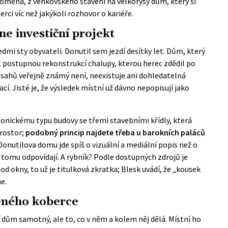
roměna, z venkovského stavení na velkorysý dům, který si
rci víc než jakýkoli rozhovor o kariéře.
ne investiční projekt
dmi sty obyvateli. Donutil sem jezdí desítky let. Dům, který
stl postupnou rekonstrukcí chalupy, kterou herec zdědil po
ásahů veřejně známý není, neexistuje ani dohledatelná
. Jisté je, že výsledek místní už dávno nepopisují jako
tonickému typu budovy se třemi stavebními křídly, která
prostor;
podobný princip najdete třeba u barokních paláců
 Donutilova domu jde spíš o vizuální a mediální popis než o
ní tomu odpovídají. A rybník? Podle dostupných zdrojů je
d okny, to už je titulková zkratka;
Blesk
uvádí, že „kousek
e.
eného koberce
 dům samotný, ale to, co v něm a kolem něj dělá. Místní ho