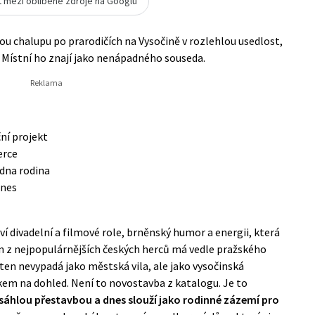
t mezi oblíbené zdroje na Googlu
u chalupu po prarodičích na Vysočině v rozlehlou usedlost,
. Místní ho znají jako nenápadného souseda.
ční projekt
erce
edna rodina
dnes
aví divadelní a filmové role, brněnský humor a energii, která
den z nejpopulárnějších českých herců má vedle pražského
ten nevypadá jako městská vila, ale jako vysočinská
íkem na dohled. Není to novostavba z katalogu. Je to
sáhlou přestavbou a dnes slouží jako rodinné zázemí pro