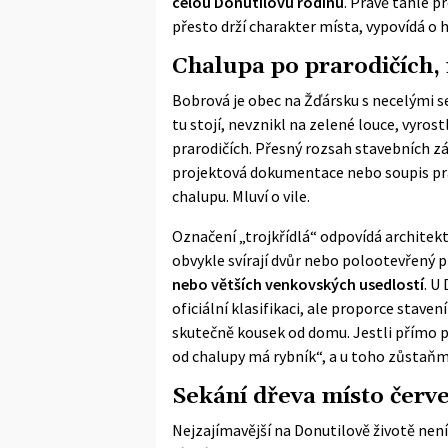
celou Donutilovu rodinu
. Právě tahle p
přesto drží charakter místa, vypovídá o he
Chalupa po prarodičích, 
Bobrová je obec na Žďársku s necelými se
tu stojí, nevznikl na zelené louce, vyro
prarodičích. Přesný rozsah stavebních z
projektová dokumentace nebo soupis prací
chalupu. Mluví o vile.
Označení „trojkřídlá“ odpovídá architek
obvykle svírají dvůr nebo polootevřený 
nebo větších venkovských usedlostí
. U
oficiální klasifikaci, ale proporce stave
skutečně kousek od domu. Jestli přímo po
od chalupy má rybník“, a u toho zůstaňm
Sekání dřeva místo červ
Nejzajímavější na Donutilově životě není