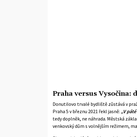
Praha versus Vysočina: d
Donutilovo trvalé bydliště zůstává v pr
Praha 5 v březnu 2021 řekl jasně:
„V páté
tedy doplněk, ne náhrada. Městská základ
venkovský dům s volnějším režimem, man