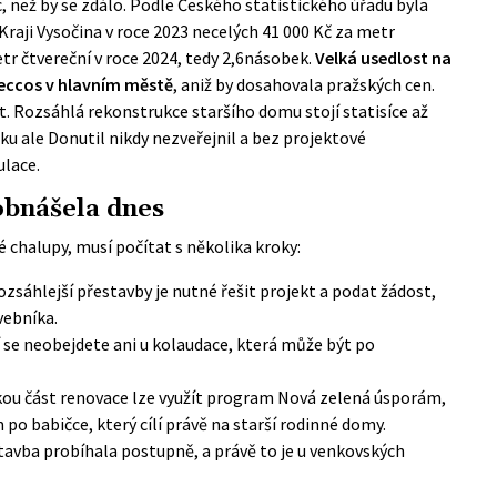
 než by se zdálo. Podle
Českého statistického úřadu
byla
aji Vysočina v roce 2023 necelých 41 000 Kč za metr
etr čtvereční v roce 2024, tedy 2,6násobek.
Velká usedlost na
leccos v hlavním městě
, aniž by dosahovala pražských cen.
. Rozsáhlá rekonstrukce staršího domu stojí statisíce až
ku ale Donutil nikdy nezveřejnil a bez projektové
ulace.
obnášela dnes
chalupy, musí počítat s několika kroky:
ozsáhlejší přestavby je nutné řešit projekt a podat žádost,
vebníka
.
í se neobejdete ani u kolaudace, která může být po
kou část renovace lze využít program Nová zelená úsporám,
 po babičce
, který cílí právě na starší rodinné domy.
tavba probíhala postupně, a právě to je u venkovských