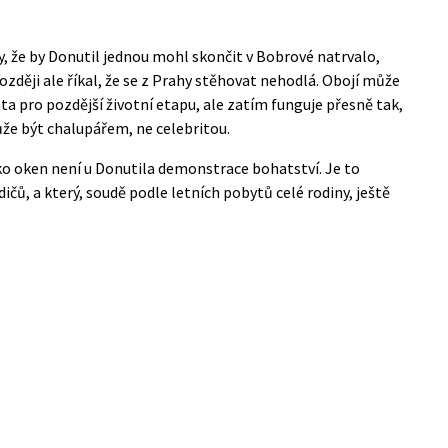
y, že by Donutil jednou mohl skončit v Bobrové natrvalo,
ozději ale říkal, že se z Prahy stěhovat nehodlá. Obojí může
ta pro pozdější životní etapu, ale zatím funguje přesně tak,
může být chalupářem, ne celebritou.
o oken není u Donutila demonstrace bohatství. Je to
ičů, a který, soudě podle letních pobytů celé rodiny, ještě