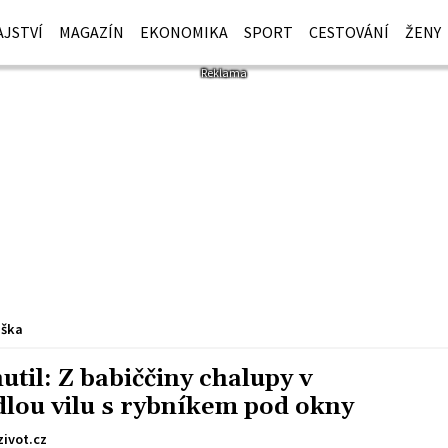
JSTVÍ
MAGAZÍN
EKONOMIKA
SPORT
CESTOVÁNÍ
ŽENY
iška
til: Z babiččiny chalupy v
dlou vilu s rybníkem pod okny
zivot.cz