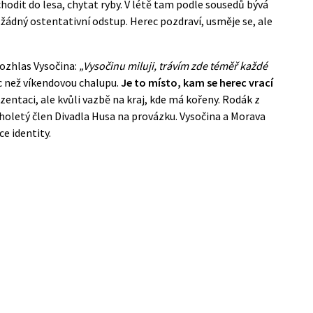
chodit do lesa, chytat ryby. V létě tam podle sousedů bývá
 žádný ostentativní odstup. Herec pozdraví, usměje se, ale
rozhlas Vysočina
:
„Vysočinu miluji, trávím zde téměř každé
c než víkendovou chalupu.
Je to místo, kam se herec vrací
ezentaci, ale kvůli vazbě na kraj, kde má kořeny. Rodák z
oletý člen Divadla Husa na provázku. Vysočina a Morava
e identity.