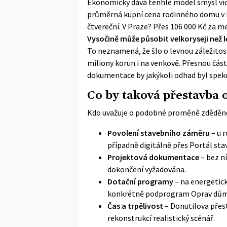
Ekonomicky dává tenhle model smysl víc,
průměrná kupní cena rodinného domu v Kr
čtvereční. V Praze? Přes 106 000 Kč za m
Vysočině může působit velkoryseji než 
To neznamená, že šlo o levnou záležitost
miliony korun i na venkově. Přesnou část
dokumentace by jakýkoli odhad byl spek
Co by taková přestavba 
Kdo uvažuje o podobné proměně zděděné 
Povolení stavebního záměru
– u r
případně digitálně přes
Portál sta
Projektová dokumentace
– bez n
dokončení vyžadována.
Dotační programy
– na energetic
konkrétně podprogram
Oprav dům
Čas a trpělivost
– Donutilova přes
rekonstrukcí realistický scénář.