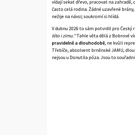
vídají sekat dřevo, pracovat na zahradě, 
často celá rodina. Žádné uzavřené brány,
nežije na návsi; soukromí si hlídá.
V dubnu 2026 to sám potvrdil pro
Český 
léto i zimu.“
Tahle věta dělá z Bobrové ví
pravidelně a dlouhodobě
, ne kvůli repr
Třebíče, absolvent brněnské JAMU, dlouh
nejsou u Donutila póza. Jsou to souřadnic