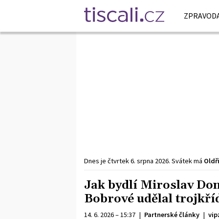
ZPRAVODA
Dnes je
čtvrtek
6. srpna
2026
.
Svátek má
Oldř
Jak bydlí Miroslav Donu
Bobrové udělal trojkří
14. 6. 2026 – 15:37
|
Partnerské články
|
vip