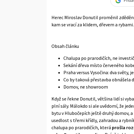
Přida
Herec Miroslav Donutil proměnil zděděno
kam se vrací za klidem, dřevem a rybami
Obsah článku
Chalupa po prarodičích, ne investi
Sekání dřeva místo červeného kob
Praha versus Vysočina: dva světy, j
Co by taková přestavba obnášela 
Domov, ne showroom
Když se řekne Donutil, většina lidí si vyb
plní sály. Málokdo si ale uvědomí, že je
bytu v Hlubočepích ještě druhý domov, a 
usedlost s třemi křídly, zahradou a rybn
chalupa po prarodičích, která
prošla roz