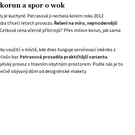
 korun a spor o wok
je kuchyně. Patrasová ji nechala kolem roku 2012
ba třiceti letech provozu.
Řešení na míru, nejmodernější
 Celková cena včetně přístrojů?
Přes milion korun
, jak sama
ku soužití: v místě, kde dnes funguje servírovací okénko z
lixův bar.
Patrasová prosadila praktičtější variantu
.
yňský provoz s hlavním obytným prostorem. Podle nás je to
kutečně obývaný dům od designérské makety.