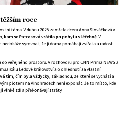
jtěžším roce
tostní téma. V dubnu 2025 zemřela dcera Anna Slováčková a
m,
kam se Patrasová vrátila po pobytu v léčebně
. V
e nedokáže vyrovnat, že jí doma pomáhají zvířata a radost
a do veřejného prostoru. V
rozhovoru pro CNN Prima NEWS z
muzikálu Ledové království a o ohlédnutí za vlastní
vá tím, čím byla vždycky
, základnou, ze které se vychází a
živým plotem na Vinohradech není exponát. Je to místo, kde
ují vlhké zdi a překonávají ztráty.