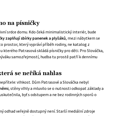
no na písničky
tivní srdce domu. Kdo čeká minimalistický interiér, bude
čky zaplňují sbírky panenek a plyšáků
, mezi nábytkem se
to prostor, který vypráví příběh rodiny, ne katalog z
 u kterého Patrasová skládá písničky pro děti. Pro Slováčka,
obýváku samozřejmostí, hudba tu prostě patří k dennímu
která se neříká nahlas
nepřítele: vlhkost. Dům Patrasové a Slováčka nebyl
sněmi
, stěny vlhly a
mluvilo se o nutnosti odkopat základy a
 uskutečnila, byť s odstupem a ne bez rodinných sporů o
mý odhad veřejně dostupný není. Starší mediální zdroje