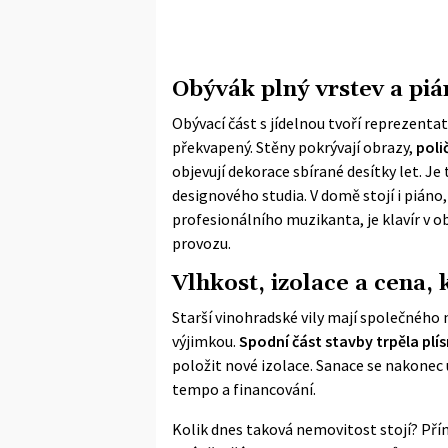
Obývák plný vrstev a piá
Obývací část s jídelnou tvoří reprezenta
překvapený. Stěny pokrývají obrazy,
poli
objevují dekorace sbírané desítky let. Je 
designového studia. V domě stojí i piáno,
profesionálního muzikanta, je klavír v 
provozu.
Vlhkost, izolace a cena, 
Starší vinohradské vily mají společného 
výjimkou.
Spodní část stavby trpěla plí
položit nové izolace
. Sanace se nakonec
tempo a financování.
Kolik dnes taková nemovitost stojí? Pří