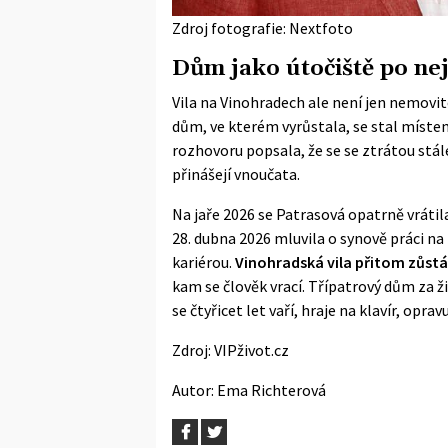
Zdroj fotografie: Nextfoto
Dům jako útočiště po ne
Vila na Vinohradech ale není jen nemovi
dům, ve kterém vyrůstala, se stal míste
rozhovoru popsala, že se se ztrátou stál
přinášejí vnoučata.
Na jaře 2026 se Patrasová opatrně vrátil
28. dubna 2026
mluvila o synově práci na 
kariérou.
Vinohradská vila přitom zůstá
kam se člověk vrací. Třípatrový dům za 
se čtyřicet let vaří, hraje na klavír, oprav
Zdroj:
VIPživot.cz
Autor:
Ema Richterová