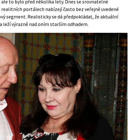
, ale to bylo před několika lety. Dnes se srovnatelné
 realitních portálech nabízejí často bez veřejně uvedené
vý segment. Realisticky se dá předpokládat, že aktuální
a leží výrazně nad oním starším odhadem.