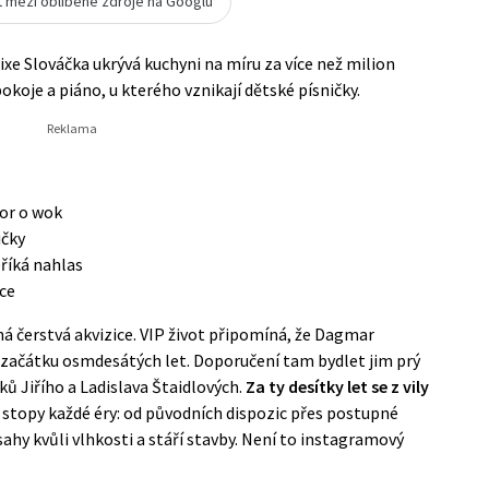
t mezi oblíbené zdroje na Googlu
xe Slováčka ukrývá kuchyni na míru za více než milion
okoje a piáno, u kterého vznikají dětské písničky.
por o wok
ičky
eříká nahlas
ce
 čerstvá akvizice. VIP život připomíná, že Dagmar
d začátku osmdesátých let. Doporučení tam bydlet jim prý
ů Jiřího a Ladislava Štaidlových.
Za ty desítky let se z vily
e stopy každé éry: od původních dispozic přes postupné
ahy kvůli vlhkosti a stáří stavby. Není to instagramový