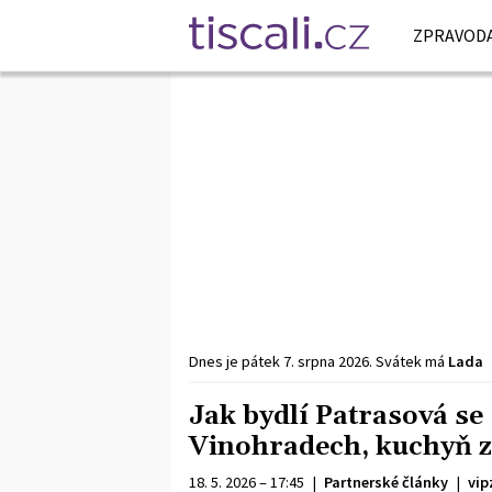
ZPRAVODA
Dnes je
pátek
7. srpna
2026
.
Svátek má
Lada
Jak bydlí Patrasová se
Vinohradech, kuchyň za
18. 5. 2026 – 17:45
|
Partnerské články
|
vip