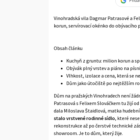
Přida
Vinohradská vila Dagmar Patrasové a Feli
korun, servírovací okénko do obývacího p
Obsah článku
Kuchyň z gruntu: milion korun a s
Obývák plný vrstev a piáno na písn
Vlhkost, izolace a cena, která se n
Dům jako útočiště po nejtěžším ro
Dům na pražských Vinohradech není žádná
Patrasová s Felixem Slováčkem tu žijí o
dala Miloslava Štaidlová, matka hudebník
stalo vrstvené rodinné sídlo
, které nes
rekonstrukce až po čerstvé technické zás
showroom. Je to dům, který žije.