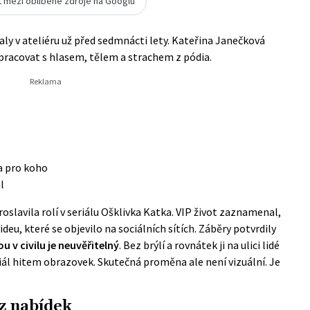
t mezi oblíbené zdroje na Googlu
ly v ateliéru už před sedmnácti lety. Kateřina Janečková
i pracovat s hlasem, tělem a strachem z pódia.
a pro koho
l
oslavila rolí v seriálu Ošklivka Katka. VIP život zaznamenal,
deu, které se objevilo na sociálních sítích. Záběry potvrdily
 v civilu je neuvěřitelný
. Bez brýlí a rovnátek ji na ulici lidé
riál hitem obrazovek. Skutečná proměna ale není vizuální. Je
ez nabídek