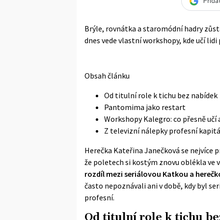
Přida
Brýle, rovnátka a staromódní hadry zůsta
dnes vede vlastní workshopy, kde učí lid
Obsah článku
Od titulní role k tichu bez nabídek
Pantomima jako restart
Workshopy Kalegro: co přesně učí 
Z televizní nálepky profesní kapitá
Herečka Kateřina Janečková se nejvíce pr
že poletech si kostým znovu oblékla ve vi
rozdíl mezi seriálovou Katkou a herečkou
často nepoznávali ani v době, kdy byl se
profesní.
Od titulní role k tichu b