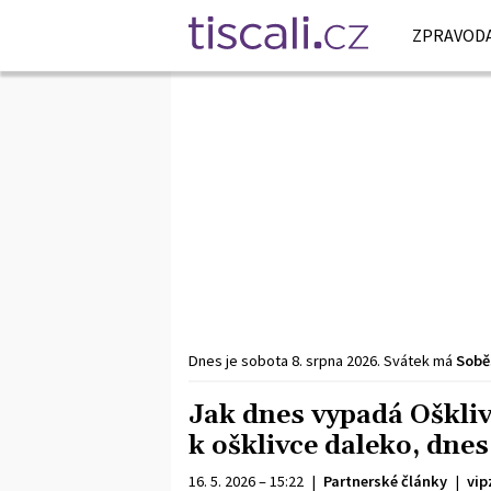
ZPRAVODA
Dnes je
sobota
8. srpna
2026
.
Svátek má
Sobě
Jak dnes vypadá Oškli
k ošklivce daleko, dnes
16. 5. 2026 – 15:22
|
Partnerské články
|
vip