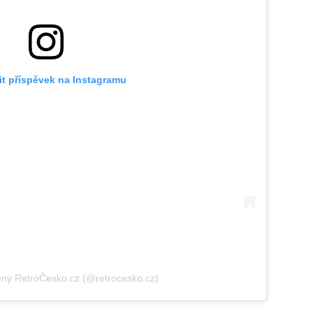
it příspěvek na Instagramu
ený RetroČesko.cz (@retrocesko.cz)