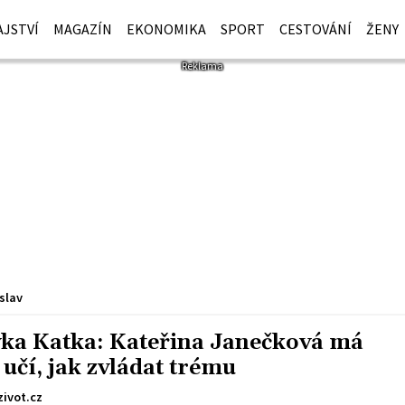
JSTVÍ
MAGAZÍN
EKONOMIKA
SPORT
CESTOVÁNÍ
ŽENY
slav
vka Katka: Kateřina Janečková má
 učí, jak zvládat trému
zivot.cz