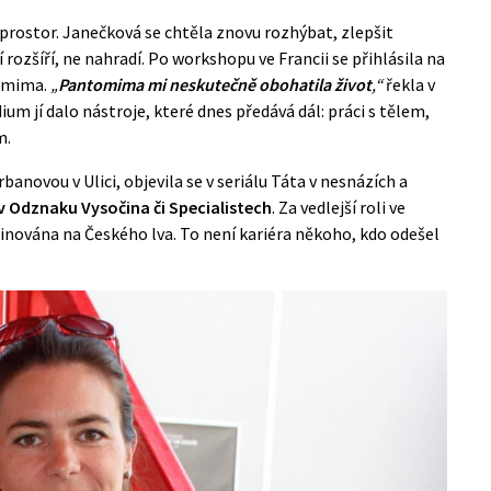
rostor. Janečková se chtěla znovu rozhýbat, zlepšit
 rozšíří, ne nahradí. Po workshopu ve Francii se přihlásila na
tomima.
„
Pantomima mi neskutečně obohatila život
,“
řekla v
ium jí dalo nástroje, které dnes předává dál: práci s tělem,
m.
anovou v Ulici, objevila se v seriálu Táta v nesnázích a
 v Odznaku Vysočina či Specialistech
. Za vedlejší roli ve
nována na Českého lva
. To není kariéra někoho, kdo odešel