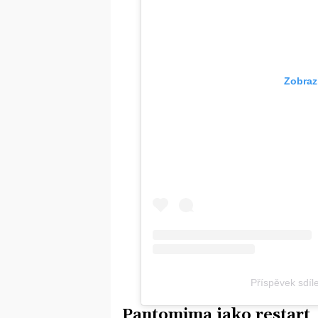
Zobraz
Příspěvek sdíl
Pantomima jako restart