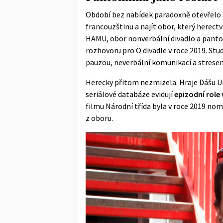
Období bez nabídek paradoxně otevřelo p
francouzštinu a najít obor, který herectví
HAMU, obor nonverbální divadlo a pan
rozhovoru pro O divadle
v roce 2019. Stud
pauzou, neverbální komunikací a strese
Herecky přitom nezmizela. Hraje Dášu Urb
seriálové databáze evidují
epizodní role
filmu Národní třída byla v roce 2019
nomi
z oboru.