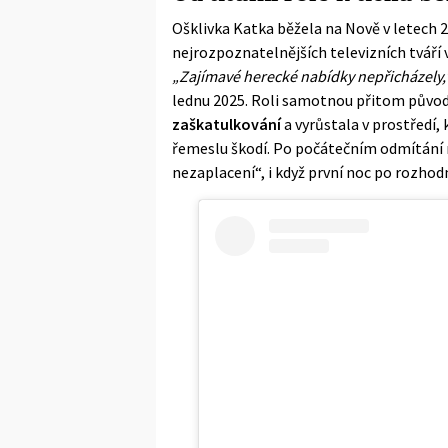
Ošklivka Katka běžela na Nově v letech 
nejrozpoznatelnějších televizních tváří v
„Zajímavé herecké nabídky nepřicházely,
lednu 2025. Roli samotnou přitom původ
zaškatulkování
a vyrůstala v prostředí,
řemeslu škodí. Po počátečním odmítání n
nezaplacení“, i když první noc po rozhod