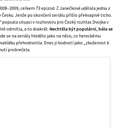
2008–2009, celkem 73 epizod. Z Janečkové udělala jednu z
 Česku. Jenže po skončení seriálu přišlo překvapivé ticho.
“
popsala situaci v
rozhovoru pro Český rozhlas Dvojka
v
ně odmítla, a to dvakrát.
Nechtěla být populární, bála se
 kde se na seriály hledělo jako na něco, co hereckému
abídku přehodnotila. Dnes ji hodnotí jako „zkušenost k
nutí probrečela.