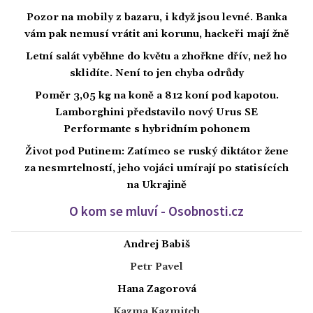
Pozor na mobily z bazaru, i když jsou levné. Banka
vám pak nemusí vrátit ani korunu, hackeři mají žně
Letní salát vyběhne do květu a zhořkne dřív, než ho
sklidíte. Není to jen chyba odrůdy
Poměr 3,05 kg na koně a 812 koní pod kapotou.
Lamborghini představilo nový Urus SE
Performante s hybridním pohonem
Život pod Putinem: Zatímco se ruský diktátor žene
za nesmrtelností, jeho vojáci umírají po statisících
na Ukrajině
O kom se mluví - Osobnosti.cz
Andrej Babiš
Petr Pavel
Hana Zagorová
Kazma Kazmitch