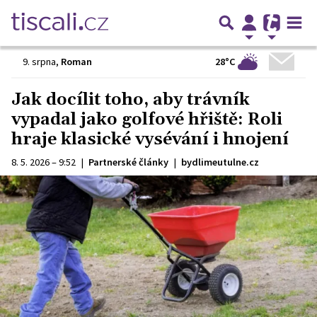
28°C
9. srpna
,
Roman
Jak docílit toho, aby trávník
vypadal jako golfové hřiště: Roli
hraje klasické vysévání i hnojení
8. 5. 2026 – 9:52
|
Partnerské články
|
bydlimeutulne.cz