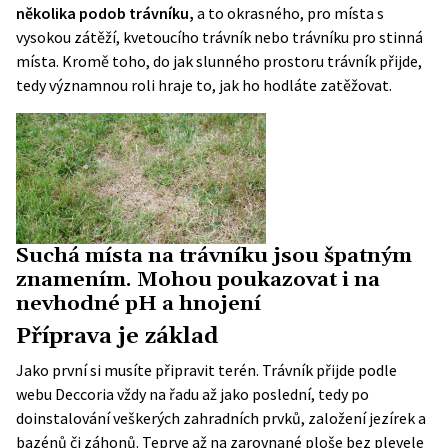
několika podob trávníku,
a to okrasného, pro místa s
vysokou zátěží, kvetoucího trávník nebo trávníku pro stinná
místa. Kromě toho, do jak slunného prostoru trávník přijde,
tedy významnou roli hraje to, jak ho hodláte zatěžovat.
Suchá místa na trávníku jsou špatným
znamením. Mohou poukazovat i na
nevhodné pH a hnojení
Příprava je základ
Jako první si musíte připravit terén. Trávník přijde podle
webu
Deccoria
vždy na řadu až jako poslední, tedy po
doinstalování veškerých zahradních prvků, založení jezírek a
bazénů či záhonů. Teprve až na zarovnané ploše bez plevele