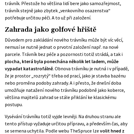
trávník. Přestože ho většina lidí bere jako samozřejmost,
trávník stejně jako zbytek „venkovního osazenstva“
potřebuje určitou péči. A to už při založení.
Zahrada jako golfové hřiště
Důvodem pro zakládání nového trávníku může být víc věcí,
nemusí se nutně jednat o prvotní založení např. na nové
parcele. Trávník bez péče a pozornosti totiž strádá, a tak i
plocha, která byla ponechána několik let ladem, může
vypadat katastrofálně
. Obnova trávníku je nutná i v případě,
že je prostor „rozrytý“ třeba od prací, jako je stavba bazénu
nebo proměna podoby zahrady. A i přesto, že dnešní doba
umožňuje natažení nového trávníku podobně jako koberce,
většina majitelů zahrad se stále přiklání ke klasickému
postupu.
Vysévání trávníku totiž vyjde levněji. Na druhou stranu ale
tento přístup vyžaduje určitou přípravu, a především čas, aby
se semena uchytila. Podle webu
TheSpruce
lze
volit hned z