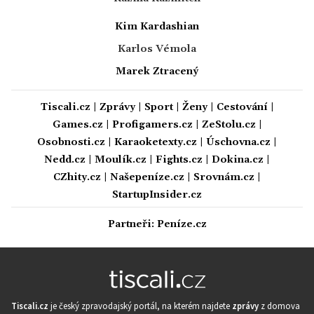
Kim Kardashian
Karlos Vémola
Marek Ztracený
Tiscali.cz
|
Zprávy
|
Sport
|
Ženy
|
Cestování
|
Games.cz
|
Profigamers.cz
|
ZeStolu.cz
|
Osobnosti.cz
|
Karaoketexty.cz
|
Úschovna.cz
|
Nedd.cz
|
Moulík.cz
|
Fights.cz
|
Dokina.cz
|
CZhity.cz
|
Našepeníze.cz
|
Srovnám.cz
|
StartupInsider.cz
Partneři:
Peníze.cz
Tiscali.cz
je český zpravodajský portál, na kterém najdete
zprávy
z domova