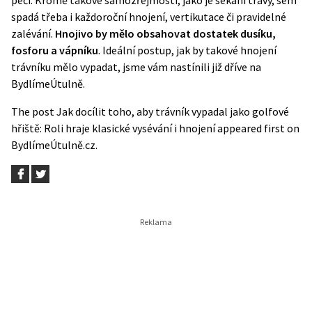
spadá třeba i každoroční hnojení, vertikutace či pravidelné
zalévání.
Hnojivo by mělo obsahovat dostatek dusíku,
fosforu a vápníku
. Ideální postup, jak by takové
hnojení
trávníku
mělo vypadat, jsme vám nastínili již dříve na
BydlímeÚtulně.
The post
Jak docílit toho, aby trávník vypadal jako golfové
hřiště: Roli hraje klasické vysévání i hnojení
appeared first on
BydlímeÚtulně.cz
.