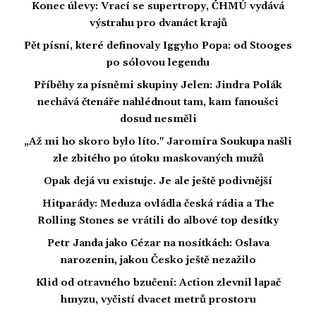
Konec úlevy: Vrací se supertropy, ČHMÚ vydává
výstrahu pro dvanáct krajů
Pět písní, které definovaly Iggyho Popa: od Stooges
po sólovou legendu
Příběhy za písněmi skupiny Jelen: Jindra Polák
nechává čtenáře nahlédnout tam, kam fanoušci
dosud nesměli
„Až mi ho skoro bylo líto." Jaromíra Soukupa našli
zle zbitého po útoku maskovaných mužů
Opak dejá vu existuje. Je ale ještě podivnější
Hitparády: Meduza ovládla česká rádia a The
Rolling Stones se vrátili do albové top desítky
Petr Janda jako Cézar na nosítkách: Oslava
narozenin, jakou Česko ještě nezažilo
Klid od otravného bzučení: Action zlevnil lapač
hmyzu, vyčistí dvacet metrů prostoru