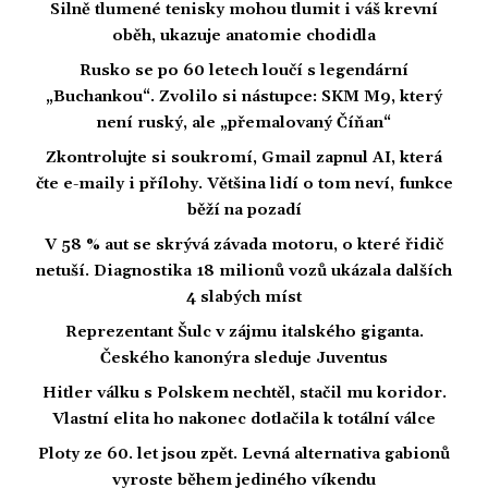
Silně tlumené tenisky mohou tlumit i váš krevní
oběh, ukazuje anatomie chodidla
Rusko se po 60 letech loučí s legendární
„Buchankou“. Zvolilo si nástupce: SKM M9, který
není ruský, ale „přemalovaný Číňan“
Zkontrolujte si soukromí, Gmail zapnul AI, která
čte e-maily i přílohy. Většina lidí o tom neví, funkce
běží na pozadí
V 58 % aut se skrývá závada motoru, o které řidič
netuší. Diagnostika 18 milionů vozů ukázala dalších
4 slabých míst
Reprezentant Šulc v zájmu italského giganta.
Českého kanonýra sleduje Juventus
Hitler válku s Polskem nechtěl, stačil mu koridor.
Vlastní elita ho nakonec dotlačila k totální válce
Ploty ze 60. let jsou zpět. Levná alternativa gabionů
vyroste během jediného víkendu