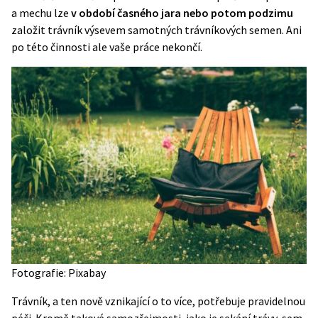
a mechu lze
v období časného jara nebo potom podzimu
založit trávník výsevem samotných trávníkových semen. Ani
po této činnosti ale vaše práce nekončí.
Fotografie: Pixabay
Trávník, a ten nově vznikající o to více, potřebuje pravidelnou
péči. Kromě takové samozřejmosti, jako je sekání trávy, sem