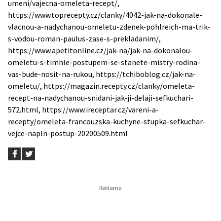
umeni/vajecna-omeleta-recept/,
https://www.toprecepty.cz/clanky/4042-jak-na-dokonale-
vlacnou-a-nadychanou-omeletu-zdenek-pohlreich-ma-trik-
s-vodou-roman-paulus-zase-s-prekladanim/,
https://www.apetitonline.cz/jak-na/jak-na-dokonalou-
omeletu-s-timhle-postupem-se-stanete-mistry-rodina-
vas-bude-nosit-na-rukou, https://tchiboblog.cz/jak-na-
omeletu/, https://magazin.recepty.cz/clanky/omeleta-
recept-na-nadychanou-snidani-jak-ji-delaji-sefkuchari-
572.html, https://www.ireceptar.cz/vareni-a-
recepty/omeleta-francouzska-kuchyne-stupka-sefkuchar-
vejce-napln-postup-20200509.html