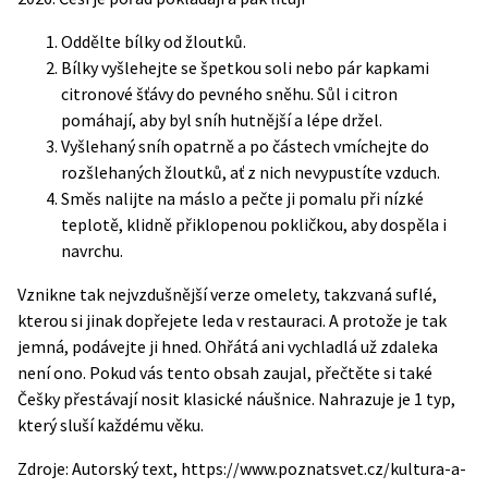
Oddělte bílky od žloutků.
Bílky vyšlehejte se špetkou soli nebo pár kapkami
citronové šťávy do pevného sněhu. Sůl i citron
pomáhají, aby byl sníh hutnější a lépe držel.
Vyšlehaný sníh opatrně a po částech vmíchejte do
rozšlehaných žloutků, ať z nich nevypustíte vzduch.
Směs nalijte na máslo a pečte ji pomalu při nízké
teplotě, klidně přiklopenou pokličkou, aby dospěla i
navrchu.
Vznikne tak nejvzdušnější verze omelety, takzvaná suflé,
kterou si jinak dopřejete leda v restauraci. A protože je tak
jemná, podávejte ji hned. Ohřátá ani vychladlá už zdaleka
není ono.
Pokud vás tento obsah zaujal, přečtěte si také
Češky přestávají nosit klasické náušnice. Nahrazuje je 1 typ,
který sluší každému věku
.
Zdroje: Autorský text, https://www.poznatsvet.cz/kultura-a-