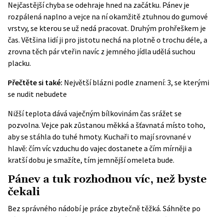
Nejčastější chyba se odehraje hned na začátku. Pánev je
rozpálená naplno a vejce na ní okamžitě ztuhnou do gumové
vrstvy, se kterou se už nedá pracovat. Druhým prohřeškem je
čas. Většina lidí ji pro jistotu nechá na plotně o trochu déle, a
zrovna těch pár vteřin navíc z jemného jídla udělá suchou
placku.
Přečtěte si také:
Největší blázni podle znamení: 3, se kterými
se nudit nebudete
Nižší teplota dává vaječným bílkovinám čas srážet se
pozvolna. Vejce pak zůstanou měkká a šťavnatá místo toho,
aby se stáhla do tuhé hmoty. Kuchaři to mají srovnané v
hlavě: čím víc vzduchu do vajec dostanete a čím mírněji a
kratší dobu je smažíte, tím jemnější omeleta bude.
Pánev a tuk rozhodnou víc, než byste
čekali
Bez správného nádobí je práce zbytečně těžká. Sáhněte po