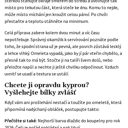
Stěrkou stahujte okraje směrem do středu a uvolňujte tak
místo pro tekutou část, která steče ke dnu. Komu to nejde,
může místo míchání jen kroužit celou pánví. Po chvíli
přestaňte a teplotu stáhněte na minimum.
Celá příprava zabere kolem dvou minut a víc času
nepotřebuje. Správný okamžik k servírování poznáte podle
toho, že spodní strana už je pevná, ale povrch zůstává lesklý
a lehce vlhký. Omeleta vypadá, jako by jí pár vteřin chybělo, a
přesně tak to má být. Stočte ji na talíři švem dolů, nebo
přeložte napůl a nechte ji ještě chvilku odpočinout. Vzduch
uvnitř se usadí a textura se ustálí.
Chcete ji opravdu kyprou?
Vyšlehejte bílky zvlášť
Když vám ani prošlehání nestačí a toužíte po omeletě, která
připomíná nadýchaný obláček, postupujte takto:
Přečtěte si také:
Nejhorší barva dlaždic do koupelny pro rok
2026: Češi je pořád pokládají a pak litují