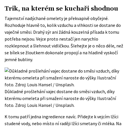
Trik, na kterém se kuchaři shodnou
Tajemství nadýchané omelety je překvapivě obyčejné.
Rozhoduje hlavně to, kolik vzduchu a vlhkosti se dostane do
vaječné směsi. Drahý sýr ani žádná kouzelná přísada k tomu
potřeba nejsou. Vejce proto nestačí jen narychlo
rozklepnout a šlehnout vidličkou. Šlehejte je o něco déle, než
se bílek se žloutkem dokonale propojí a na hladině vyskočí
jemné bubliny.
Důkladné prošlehání vajec dostane do směsi vzduch, díky
kterému omeleta při smažení naroste do výšky. Ilustrační
foto. Zdroj: Louis Hansel / Unsplash.
K tomu patří jedna ingredience navíc. Přidejte k vejcím lžíci
studené vody, nebo místo ní raději lžíci smetany či mléka. Na