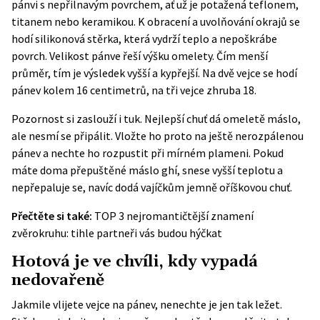
pánvi s nepřilnavým povrchem, ať už je potažená teflonem,
titanem nebo keramikou. K obracení a uvolňování okrajů se
hodí silikonová stěrka, která vydrží teplo a nepoškrábe
povrch. Velikost pánve řeší výšku omelety. Čím menší
průměr, tím je výsledek vyšší a kypřejší. Na dvě vejce se hodí
pánev kolem 16 centimetrů, na tři vejce zhruba 18.
Pozornost si zaslouží i tuk. Nejlepší chuť dá omeletě máslo,
ale nesmí se připálit. Vložte ho proto na ještě nerozpálenou
pánev a nechte ho rozpustit při mírném plameni. Pokud
máte doma přepuštěné máslo ghí, snese vyšší teplotu a
nepřepaluje se, navíc dodá vajíčkům jemně oříškovou chuť.
Přečtěte si také:
TOP 3 nejromantičtější znamení
zvěrokruhu: tihle partneři vás budou hýčkat
Hotová je ve chvíli, kdy vypadá
nedovařeně
Jakmile vlijete vejce na pánev, nenechte je jen tak ležet.