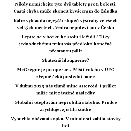
Nikdy nemíchejte tyto dvě tablety proti bolesti.
Častá chyba může skončit krvácením do žaludku
Itálie vyhlásila nejvyšší stupeň výstrahy ve všech
velkých městech. Vedra nepoleví ani v Česku
Lepíte se v horku ke stolu i k židli? Díky
jednoduchému triku vás předloktí konečně
přestanou pálit
Skutečně hloupneme?
McGregor je po operaci. Příští rok ho v UFC
zřejmě čeká poslední tanec
V dubnu 2029 nás těsně mine asteroid. I průlet
může mít závažné následky
Globální oteplování neprobíhá stabilně. Prudce
zrychluje, zjistila studie
Vybuchla obávaná sopka. V minulosti zabila stovky
lidí