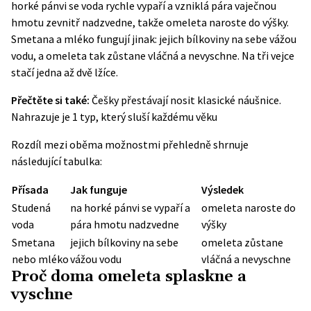
horké pánvi se voda rychle vypaří a vzniklá pára vaječnou
hmotu zevnitř nadzvedne, takže omeleta naroste do výšky.
Smetana a mléko fungují jinak: jejich bílkoviny na sebe vážou
vodu, a omeleta tak zůstane vláčná a nevyschne. Na tři vejce
stačí jedna až dvě lžíce.
Přečtěte si také:
Češky přestávají nosit klasické náušnice.
Nahrazuje je 1 typ, který sluší každému věku
Rozdíl mezi oběma možnostmi přehledně shrnuje
následující tabulka:
Přísada
Jak funguje
Výsledek
Studená
na horké pánvi se vypaří a
omeleta naroste do
voda
pára hmotu nadzvedne
výšky
Smetana
jejich bílkoviny na sebe
omeleta zůstane
nebo mléko
vážou vodu
vláčná a nevyschne
Proč doma omeleta splaskne a
vyschne