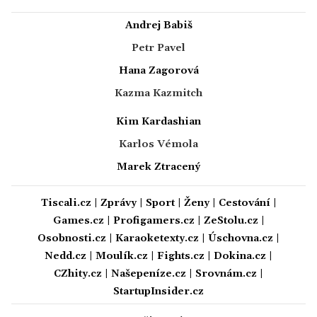
Andrej Babiš
Petr Pavel
Hana Zagorová
Kazma Kazmitch
Kim Kardashian
Karlos Vémola
Marek Ztracený
Tiscali.cz
|
Zprávy
|
Sport
|
Ženy
|
Cestování
|
Games.cz
|
Profigamers.cz
|
ZeStolu.cz
|
Osobnosti.cz
|
Karaoketexty.cz
|
Úschovna.cz
|
Nedd.cz
|
Moulík.cz
|
Fights.cz
|
Dokina.cz
|
CZhity.cz
|
Našepeníze.cz
|
Srovnám.cz
|
StartupInsider.cz