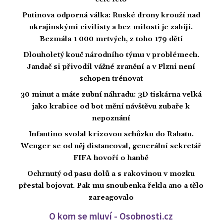
Putinova odporná válka: Ruské drony krouží nad
ukrajinskými civilisty a bez milosti je zabíjí.
Bezmála 1 000 mrtvých, z toho 179 dětí
Dlouholetý kouč národního týmu v problémech.
Jandač si přivodil vážné zranění a v Plzni není
schopen trénovat
30 minut a máte zubní náhradu: 3D tiskárna velká
jako krabice od bot mění návštěvu zubaře k
nepoznání
Infantino svolal krizovou schůzku do Rabatu.
Wenger se od něj distancoval, generální sekretář
FIFA hovoří o hanbě
Ochrnutý od pasu dolů a s rakovinou v mozku
přestal bojovat. Pak mu snoubenka řekla ano a tělo
zareagovalo
O kom se mluví - Osobnosti.cz