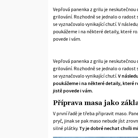
Vepřová panenka z grilu je neskutečnou de
grilování. Rozhodně se jednalo o radost
se vyznačovalo vynikající chutí. V násle
poukážeme i na některé detaily, které ro
povede i vám.
Vepřová panenka z grilu je neskutečnou de
grilování. Rozhodně se jednalo o radost
se vyznačovalo vynikající chutí.
V násled
poukážeme i na některé detaily, které r
jistě povede i vám.
Příprava masa jako zákl
V první řadě je třeba připravit maso. Pa
pryč, jinak se pak maso nebude jíst zrov
silné plátky.
Ty je dobré nechat chvíli m