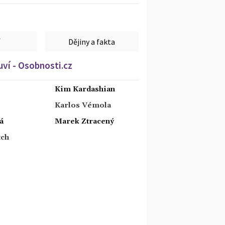
Dějiny a fakta
ví - Osobnosti.cz
Kim Kardashian
Karlos Vémola
á
Marek Ztracený
tch