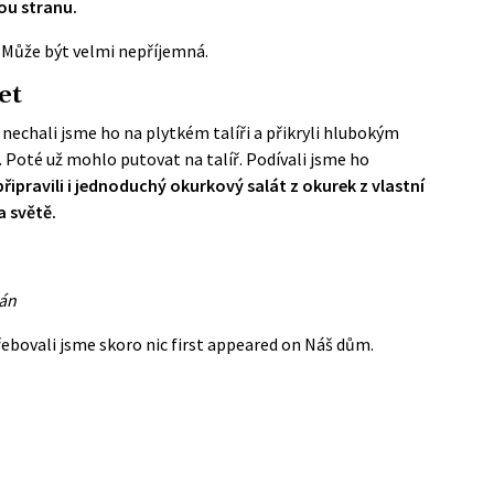
ou stranu.
. Může být velmi nepříjemná.
et
, nechali jsme ho na plytkém talíři a přikryli hlubokým
 Poté už mohlo putovat na talíř. Podívali jsme ho
připravili i jednoduchý okurkový salát z okurek z vlastní
a světě.
pán
ebovali jsme skoro nic
first appeared on
Náš dům
.