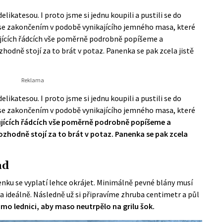
likatesou. I proto jsme si jednu koupili a pustili se do
 se zakončením v podobě vynikajícího jemného masa, které
dujících řádcích vše poměrně podrobně popíšeme a
zhodně stojí za to brát v potaz. Panenka se pak zcela jistě
likatesou. I proto jsme si jednu koupili a pustili se do
 se zakončením v podobě vynikajícího jemného masa, které
ujících řádcích vše poměrně podrobně popíšeme a
ozhodně stojí za to brát v potaz. Panenka se pak zcela
ad
nenku se vyplatí lehce okrájet. Minimálně pevné blány musí
na ideálně. Následně už si připravíme zhruba centimetr a půl
imo lednici, aby maso neutrpělo na grilu šok.