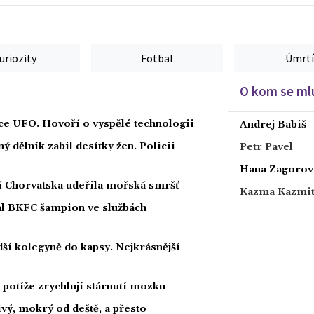
uriozity
Fotbal
Úmrtí
O kom se mlu
íce UFO. Hovoří o vyspělé technologii
Andrej Babiš
 dělník zabil desítky žen. Policii
Petr Pavel
Hana Zagorov
ží Chorvatska udeřila mořská smršť
Kazma Kazmi
nal BKFC šampion ve službách
ší kolegyně do kapsy. Nejkrásnější
potíže zrychlují stárnutí mozku
ivý, mokrý od deště, a přesto