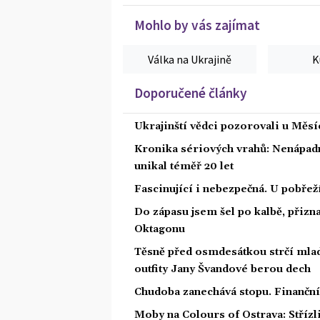
Mohlo by vás zajímat
Válka na Ukrajině
K
Doporučené články
Ukrajinští vědci pozorovali u Měs
Kronika sériových vrahů: Nenápadný
unikal téměř 20 let
Fascinující i nebezpečná. U pobře
Do zápasu jsem šel po kalbě, přiz
Oktagonu
Těsně před osmdesátkou strčí mlad
outfity Jany Švandové berou dech
Chudoba zanechává stopu. Finanční 
Moby na Colours of Ostrava: Střízl