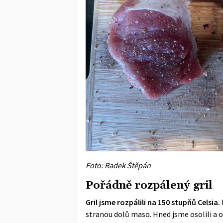
Foto: Radek Štěpán
Pořádně rozpálený gril
Gril jsme rozpálili na 150 stupňů Celsia.
stranou dolů maso. Hned jsme osolili a o