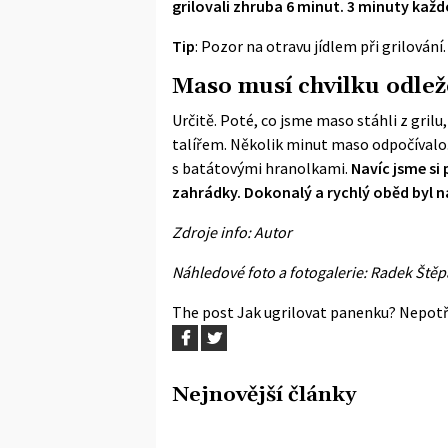
grilovali zhruba 6 minut. 3 minuty každ
Tip
:
Pozor na otravu jídlem při grilování
Maso musí chvilku odlež
Určitě. Poté, co jsme maso stáhli z grilu
talířem. Několik minut maso odpočívalo.
s batátovými hranolkami.
Navíc jsme si 
zahrádky. Dokonalý a rychlý oběd byl n
Zdroje info: Autor
Náhledové foto a fotogalerie: Radek Ště
The post
Jak ugrilovat panenku? Nepotř
Nejnovější články