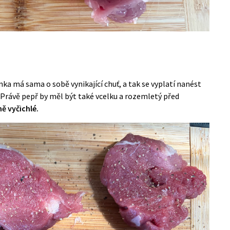
ka má sama o sobě vynikající chuť, a tak se vyplatí nanést
. Právě pepř by měl být také vcelku a rozemletý před
ě vyčichlé.