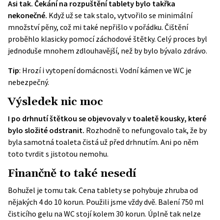
Asi tak. Čekání na rozpuštění tablety bylo takřka
nekonečné.
Když už se tak stalo, vytvořilo se minimální
množství pěny, což mi také nepřišlo v pořádku. Čištění
proběhlo klasicky pomocí záchodové štětky. Celý proces byl
jednoduše mnohem zdlouhavější, než by bylo bývalo zdrávo.
Tip
: Hrozí i vytopení domácnosti.
Vodní kámen ve WC je
nebezpečný
.
Výsledek nic moc
I po drhnutí štětkou se objevovaly v toaletě kousky, které
bylo složité odstranit.
Rozhodně to nefungovalo tak, že by
byla samotná toaleta čistá už před drhnutím. Ani po něm
toto tvrdit s jistotou nemohu.
Finančně to také nesedí
Bohužel je tomu tak. Cena tablety se pohybuje zhruba od
nějakých 4 do 10 korun. Použili jsme vždy dvě. Balení 750 ml
čisticího gelu na WC stojí kolem 30 korun. Úplně tak nelze