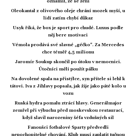
oznámil, že se žení
Oleokantal z olivového oleje chrání mozek myší, u
lidí zatím chybí důkaz
Usyk říká, že box je sport pro chudé. Luxus podle
něj bere motivaci
Vémola prodává své slavné „géčko“. Za Mercedes
chce téměř 4,5 milionu
Jaromír Soukup skončil po útoku v nemocnici.
Útočníci měli použít pálku
Na dovolené spala na přistýlce, syn přítele si lehl k
tátovi. Iva z Jihlavy popsala, jak žije jako páté kolo u
vozu
Ruská hydra pomalu ztrácí hlavy. Generálmajor
zemřel při výbuchu před moskevskou restaurací,
když slavil narozeniny šéfa vzdušných sil
Fanoušci fotbalové Sparty předvedli
nepochopitelné chování. Klub musí zaplatit tučnou