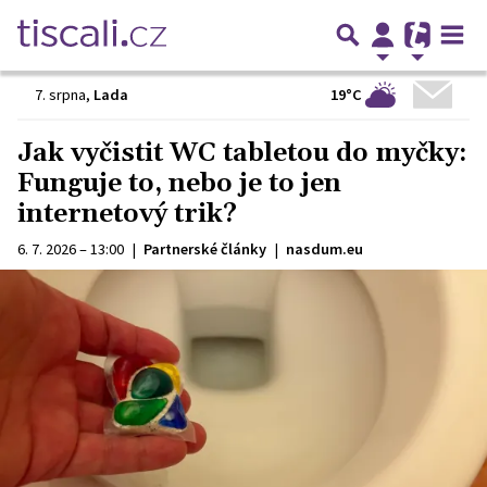
19°C
7. srpna
,
Lada
Jak vyčistit WC tabletou do myčky:
Funguje to, nebo je to jen
internetový trik?
6. 7. 2026 – 13:00
|
Partnerské články
|
nasdum.eu