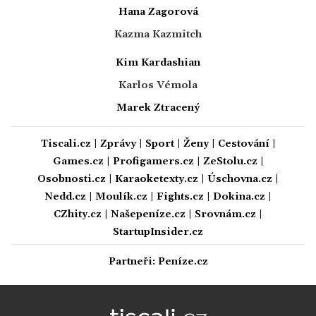
Hana Zagorová
Kazma Kazmitch
Kim Kardashian
Karlos Vémola
Marek Ztracený
Tiscali.cz
|
Zprávy
|
Sport
|
Ženy
|
Cestování
|
Games.cz
|
Profigamers.cz
|
ZeStolu.cz
|
Osobnosti.cz
|
Karaoketexty.cz
|
Úschovna.cz
|
Nedd.cz
|
Moulík.cz
|
Fights.cz
|
Dokina.cz
|
CZhity.cz
|
Našepeníze.cz
|
Srovnám.cz
|
StartupInsider.cz
Partneři:
Peníze.cz