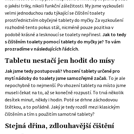
o jakési triky, nikoli funkční záležitosti. My jsme vyzkoušeli
velmi jednoduchou radu týkající se čištění toalety
prostřednictvím obyčejné tablety do myčky. Za vyzkoušení
rozhodně tento pokus stál, nicméně pouze pozitiva v
podobě krásné a lesknoucí se toalety nepřinesl.
Jak to tedy
s čištěním toalety pomocí tablety do myčky je? To vám
prozradíme v následujících řádcích.
Tabletu nestačí jen hodit do mísy
Jak jsme tedy postupovali? Vhození tablety určené pro
mytí nádoby do toalety jsme samozřejmě začali.
To je ale
nepochybně to nejmenší. Po vhození tablety na místo jsme
museli čekat na to, až se konečně rozpustí. To trvá několik
desítek minut, někdy i hodin. Poté se drhne záchodovou
štětkou, a to pořádně. Jaký je tedy rozdíl mezi klasickým
čištěním a tím s použitím samotné tablety?
Stejná dřina, zdlouhavější čištění