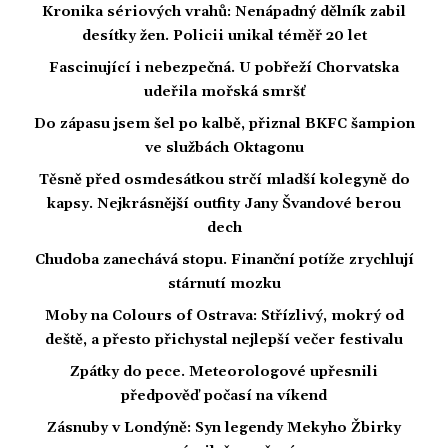
Kronika sériových vrahů: Nenápadný dělník zabil
desítky žen. Policii unikal téměř 20 let
Fascinující i nebezpečná. U pobřeží Chorvatska
udeřila mořská smršť
Do zápasu jsem šel po kalbě, přiznal BKFC šampion
ve službách Oktagonu
Těsně před osmdesátkou strčí mladší kolegyně do
kapsy. Nejkrásnější outfity Jany Švandové berou
dech
Chudoba zanechává stopu. Finanční potíže zrychlují
stárnutí mozku
Moby na Colours of Ostrava: Střízlivý, mokrý od
deště, a přesto přichystal nejlepší večer festivalu
Zpátky do pece. Meteorologové upřesnili
předpověď počasí na víkend
Zásnuby v Londýně: Syn legendy Mekyho Žbirky