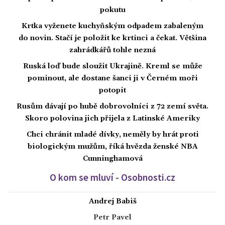
pokutu
Krtka vyženete kuchyňským odpadem zabaleným
do novin. Stačí je položit ke krtinci a čekat. Většina
zahrádkářů tohle nezná
Ruská loď bude sloužit Ukrajině. Kreml se může
pominout, ale dostane šanci ji v Černém moři
potopit
Rusům dávají po hubě dobrovolníci z 72 zemí světa.
Skoro polovina jich přijela z Latinské Ameriky
Chci chránit mladé dívky, neměly by hrát proti
biologickým mužům, říká hvězda ženské NBA
Cunninghamová
O kom se mluví - Osobnosti.cz
Andrej Babiš
Petr Pavel