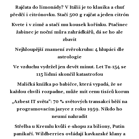
Rajčata do limonády? V Itálii je to klasika a chuť
předčí i citrónovku. Stačí 500 g rajčat a jeden citrón
Kvete i v zimě a stačí mu kousek kořínku. Ptačinec
žabinec je noční můra zahrádkářů, dá se ho ale
zbavit
Nejhloupější znamení zvěrokruhu: 4 hlupáci dle
astrologie
Ve vzduchu vydržel jen devět minut. Let Tu-154 se
115 lidmi skončil katastrofou
Maličká knížka po babičce, která vypadá, že se
každou chvíli rozpadne, může mít cenu tisíců korun
„Azbest IT světa“: 70 % světových transakcí běží na
programovacím jazyce z roku 1959. Nikdo ho
neumí nahradit
Střelba u Kremlu kvůli e-shopu za biliony, Putin
panikaří. Wildberries ovládají kavkazské klany a