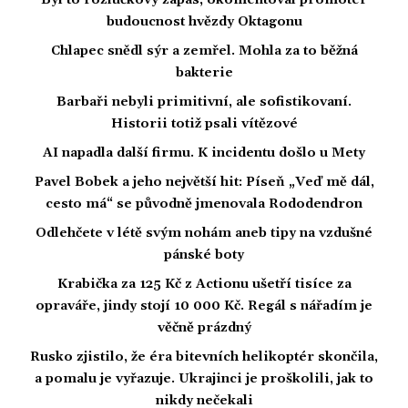
Byl to rozlučkový zápas, okomentoval promotér
budoucnost hvězdy Oktagonu
Chlapec snědl sýr a zemřel. Mohla za to běžná
bakterie
Barbaři nebyli primitivní, ale sofistikovaní.
Historii totiž psali vítězové
AI napadla další firmu. K incidentu došlo u Mety
Pavel Bobek a jeho největší hit: Píseň „Veď mě dál,
cesto má“ se původně jmenovala Rododendron
Odlehčete v létě svým nohám aneb tipy na vzdušné
pánské boty
Krabička za 125 Kč z Actionu ušetří tisíce za
opraváře, jindy stojí 10 000 Kč. Regál s nářadím je
věčně prázdný
Rusko zjistilo, že éra bitevních helikoptér skončila,
a pomalu je vyřazuje. Ukrajinci je proškolili, jak to
nikdy nečekali