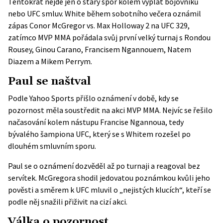
Tentokrát nejde jen o starý spor kolem výplat bojovníků
nebo UFC smluv. White během sobotního večera oznámil
zápas Conor McGregor vs. Max Holloway 2 na UFC 329,
zatímco MVP MMA pořádala svůj první velký turnaj s Rondou
Rousey, Ginou Carano, Francisem Ngannouem, Natem
Diazem a Mikem Perrym.
Paul se naštval
Podle
Yahoo Sports
přišlo oznámení v době, kdy se
pozornost měla soustředit na akci MVP MMA. Nejvíc se řešilo
načasování kolem nástupu Francise Ngannoua, tedy
bývalého šampiona UFC, který se s Whitem rozešel po
dlouhém smluvním sporu.
Paul se o oznámení dozvěděl až po turnaji a reagoval bez
servítek. McGregora shodil jedovatou poznámkou kvůli jeho
pověsti a směrem k UFC mluvil o „nejistých klucích“, kteří se
podle něj snažili přiživit na cizí akci.
Válka o pozornost