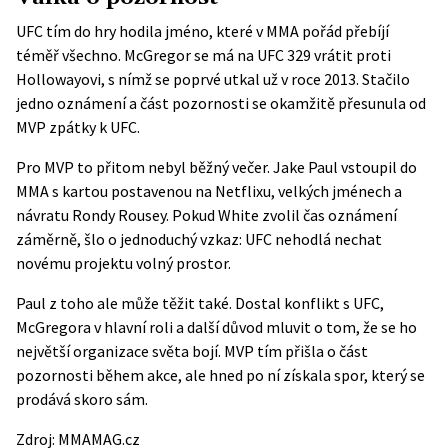
UFC tím do hry hodila jméno, které v MMA pořád přebíjí
téměř všechno. McGregor se má na UFC 329 vrátit proti
Hollowayovi, s nímž se poprvé utkal už v roce 2013. Stačilo
jedno oznámení a část pozornosti se okamžitě přesunula od
MVP zpátky k UFC.
Pro MVP to přitom nebyl běžný večer. Jake Paul vstoupil do
MMA s kartou postavenou na Netflixu, velkých jménech a
návratu Rondy Rousey. Pokud White zvolil čas oznámení
záměrně, šlo o jednoduchý vzkaz: UFC nehodlá nechat
novému projektu volný prostor.
Paul z toho ale může těžit také. Dostal konflikt s UFC,
McGregora v hlavní roli a další důvod mluvit o tom, že se ho
největší organizace světa bojí. MVP tím přišla o část
pozornosti během akce, ale hned po ní získala spor, který se
prodává skoro sám.
Zdroj:
MMAMAG.cz