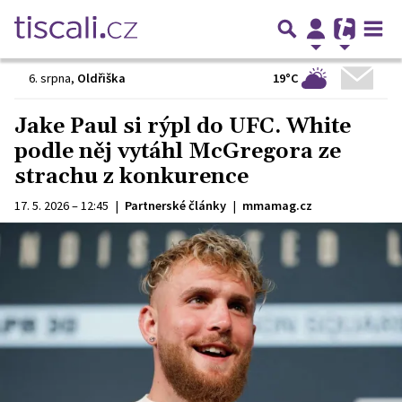
19°C
6. srpna
,
Oldřiška
Jake Paul si rýpl do UFC. White
podle něj vytáhl McGregora ze
strachu z konkurence
17. 5. 2026 – 12:45
|
Partnerské články
|
mmamag.cz