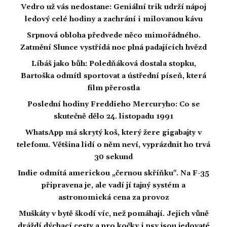
Vedro už vás nedostane: Geniální trik udrží nápoj
ledový celé hodiny a zachrání i milovanou kávu
Srpnová obloha předvede něco mimořádného.
Zatmění Slunce vystřídá noc plná padajících hvězd
Líbáš jako bůh: Poledňáková dostala stopku,
Bartoška odmítl sportovat a ústřední píseň, která
film přerostla
Poslední hodiny Freddieho Mercuryho: Co se
skutečně dělo 24. listopadu 1991
WhatsApp má skrytý koš, který žere gigabajty v
telefonu. Většina lidí o něm neví, vyprázdnit ho trvá
30 sekund
Indie odmítá americkou „černou skříňku". Na F-35
připravena je, ale vadí jí tajný systém a
astronomická cena za provoz
Muškáty v bytě škodí víc, než pomáhají. Jejich vůně
dráždí dýchací cesty a pro kočky i psy jsou jedovaté