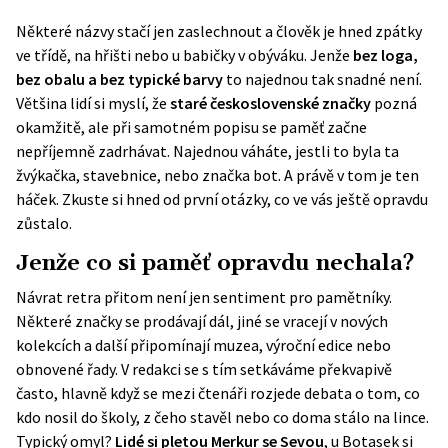
Některé názvy stačí jen zaslechnout a člověk je hned zpátky
ve třídě, na hřišti nebo u babičky v obýváku. Jenže
bez loga,
bez obalu a bez typické barvy
to najednou tak snadné není.
Většina lidí si myslí, že
staré československé značky
pozná
okamžitě, ale při samotném popisu se paměť začne
nepříjemně zadrhávat. Najednou váháte, jestli to byla ta
žvýkačka, stavebnice, nebo značka bot. A právě v tom je ten
háček. Zkuste si hned od první otázky, co ve vás ještě opravdu
zůstalo.
Jenže co si paměť opravdu nechala?
Návrat retra přitom není jen sentiment pro pamětníky.
Některé značky se prodávají dál, jiné se vracejí v nových
kolekcích a další připomínají muzea, výroční edice nebo
obnovené řady. V redakci se s tím setkáváme překvapivě
často, hlavně když se mezi čtenáři rozjede debata o tom, co
kdo nosil do školy, z čeho stavěl nebo co doma stálo na lince.
Typický omyl?
Lidé si pletou Merkur se Sevou
, u Botasek si