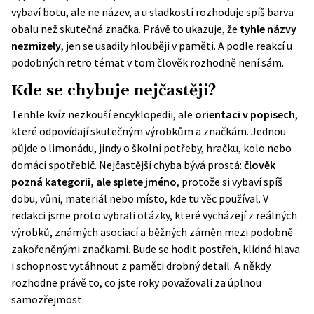
vybaví botu, ale ne název, a u sladkostí rozhoduje spíš barva
obalu než skutečná značka. Právě to ukazuje, že
tyhle názvy
nezmizely
, jen se usadily hlouběji v paměti. A podle reakcí u
podobných retro témat v tom člověk rozhodně není sám.
Kde se chybuje nejčastěji?
Tenhle kvíz nezkouší encyklopedii, ale
orientaci v popisech
,
které odpovídají skutečným výrobkům a značkám. Jednou
půjde o limonádu, jindy o školní potřeby, hračku, kolo nebo
domácí spotřebič. Nejčastější chyba bývá prostá:
člověk
pozná kategorii, ale splete jméno
, protože si vybaví spíš
dobu, vůni, materiál nebo místo, kde tu věc používal. V
redakci jsme proto vybrali otázky, které vycházejí z reálných
výrobků, známých asociací a běžných záměn mezi podobně
zakořeněnými značkami. Bude se hodit postřeh, klidná hlava
i schopnost vytáhnout z paměti drobný detail. A někdy
rozhodne právě to, co jste roky považovali za úplnou
samozřejmost.