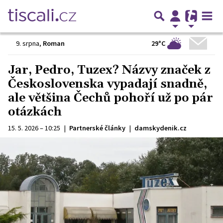
29°C
9. srpna
,
Roman
Jar, Pedro, Tuzex? Názvy značek z
Československa vypadají snadně,
ale většina Čechů pohoří už po pár
otázkách
15. 5. 2026 – 10:25
|
Partnerské články
|
damskydenik.cz