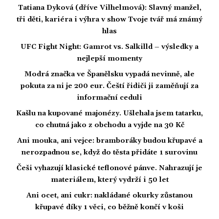
Tatiana Dyková (dříve Vilhelmová): Slavný manžel,
tři děti, kariéra i výhra v show Tvoje tvář má známý
hlas
UFC Fight Night: Gamrot vs. Salkilld – výsledky a
nejlepší momenty
Modrá značka ve Španělsku vypadá nevinně, ale
pokuta za ni je 200 eur. Čeští řidiči ji zaměňují za
informační ceduli
Kašlu na kupované majonézy. Ušlehala jsem tatarku,
co chutná jako z obchodu a vyjde na 30 Kč
Ani mouka, ani vejce: bramboráky budou křupavé a
nerozpadnou se, když do těsta přidáte 1 surovinu
Češi vyhazují klasické teflonové pánve. Nahrazují je
materiálem, který vydrží i 50 let
Ani ocet, ani cukr: nakládané okurky zůstanou
křupavé díky 1 věci, co běžně končí v koši