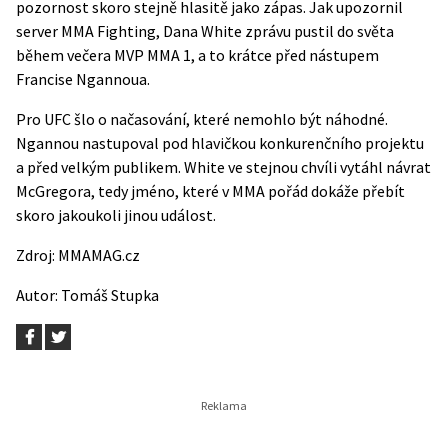
pozornost skoro stejně hlasitě jako zápas. Jak upozornil
server
MMA Fighting
, Dana White zprávu pustil do světa
během večera MVP MMA 1, a to krátce před nástupem
Francise Ngannoua.
Pro UFC šlo o načasování, které nemohlo být náhodné.
Ngannou nastupoval pod hlavičkou konkurenčního projektu
a před velkým publikem. White ve stejnou chvíli vytáhl návrat
McGregora, tedy jméno, které v MMA pořád dokáže přebít
skoro jakoukoli jinou událost.
Zdroj:
MMAMAG.cz
Autor:
Tomáš Stupka