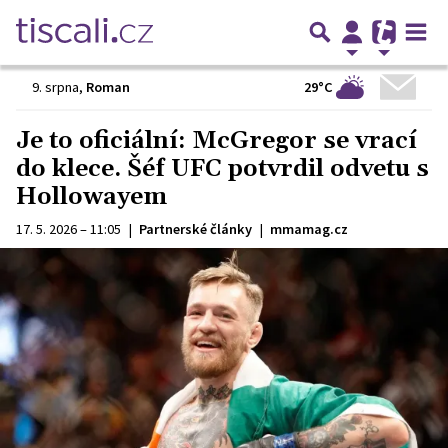
29°C
9. srpna
,
Roman
Je to oficiální: McGregor se vrací
do klece. Šéf UFC potvrdil odvetu s
Hollowayem
17. 5. 2026 – 11:05
|
Partnerské články
|
mmamag.cz