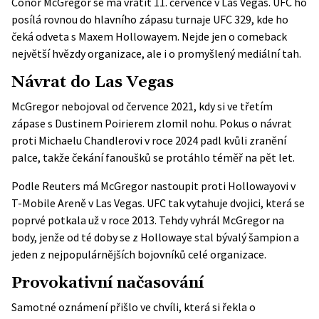
Conor McGregor se má vrátit 11. července v Las Vegas. UFC ho
posílá rovnou do hlavního zápasu turnaje UFC 329, kde ho
čeká odveta s Maxem Hollowayem. Nejde jen o comeback
největší hvězdy organizace, ale i o promyšlený mediální tah.
Návrat do Las Vegas
McGregor nebojoval od července 2021, kdy si ve třetím
zápase s Dustinem Poirierem zlomil nohu. Pokus o návrat
proti Michaelu Chandlerovi v roce 2024 padl kvůli zranění
palce, takže čekání fanoušků se protáhlo téměř na pět let.
Podle
Reuters
má McGregor nastoupit proti Hollowayovi v
T-Mobile Areně v Las Vegas. UFC tak vytahuje dvojici, která se
poprvé potkala už v roce 2013. Tehdy vyhrál McGregor na
body, jenže od té doby se z Hollowaye stal bývalý šampion a
jeden z nejpopulárnějších bojovníků celé organizace.
Provokativní načasování
Samotné oznámení přišlo ve chvíli, která si řekla o