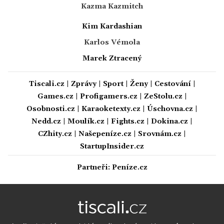
Kazma Kazmitch
Kim Kardashian
Karlos Vémola
Marek Ztracený
Tiscali.cz
|
Zprávy
|
Sport
|
Ženy
|
Cestování
|
Games.cz
|
Profigamers.cz
|
ZeStolu.cz
|
Osobnosti.cz
|
Karaoketexty.cz
|
Úschovna.cz
|
Nedd.cz
|
Moulík.cz
|
Fights.cz
|
Dokina.cz
|
CZhity.cz
|
Našepeníze.cz
|
Srovnám.cz
|
StartupInsider.cz
Partneři:
Peníze.cz