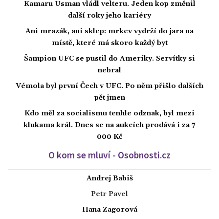
Kamaru Usman vládl velteru. Jeden kop změnil
další roky jeho kariéry
Ani mrazák, ani sklep: mrkev vydrží do jara na
místě, které má skoro každý byt
Šampion UFC se pustil do Ameriky. Servítky si
nebral
Vémola byl první Čech v UFC. Po něm přišlo dalších
pět jmen
Kdo měl za socialismu tenhle odznak, byl mezi
klukama král. Dnes se na aukcích prodává i za 7
000 Kč
O kom se mluví - Osobnosti.cz
Andrej Babiš
Petr Pavel
Hana Zagorová