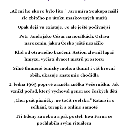
„Až mi ho skoro bylo líto." Jaromíra Soukupa našli
zle zbitého po útoku maskovaných mužů
Opak dejá vu existuje. Je ale ještě podivnější
Petr Janda jako Cézar na nosítkách: Oslava
narozenin, jakou Česko ještě nezažilo
Klid od otravného bzučení: Action zlevnil lapač
hmyzu, vyčistí dvacet metrů prostoru
Silně tlumené tenisky mohou tlumit i váš krevní
oběh, ukazuje anatomie chodidla
2. ledna 1965 poprvé zazněla znělka Večerníčku: Jak
vznikl pořad, který vychoval generace českých dětí
„Chci psát písničky, ne točit reelska.“ Katarzia o
selhání, terapii a online samotě
Tři Edeny za sebou a pak postel: Ewa Farna se
pochlubila svým rituálem