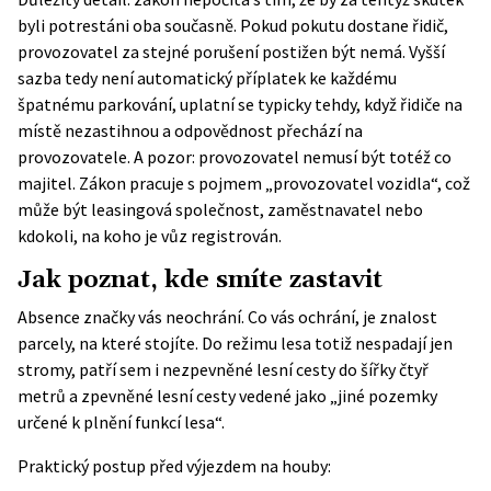
byli potrestáni oba současně. Pokud pokutu dostane řidič,
provozovatel za stejné porušení postižen být nemá. Vyšší
sazba tedy není automatický příplatek ke každému
špatnému parkování, uplatní se typicky tehdy, když řidiče na
místě nezastihnou a odpovědnost přechází na
provozovatele. A pozor: provozovatel nemusí být totéž co
majitel. Zákon pracuje s pojmem „provozovatel vozidla“, což
může být leasingová společnost, zaměstnavatel nebo
kdokoli, na koho je vůz registrován.
Jak poznat, kde smíte zastavit
Absence značky vás neochrání. Co vás ochrání, je znalost
parcely, na které stojíte. Do režimu lesa totiž nespadají jen
stromy, patří sem i nezpevněné lesní cesty do šířky čtyř
metrů a zpevněné lesní cesty vedené jako „jiné pozemky
určené k plnění funkcí lesa“.
Praktický postup před výjezdem na houby: