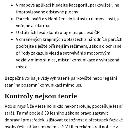
V mapové aplikaci hledejte kategorii „parkoviště“, ne
improvizované odstavné plochy.
Parcelu ověřte v
Nahlížení do katastru nemovitostí
, je
veřejné a zdarma.
U státních lesů zkontrolujte
mapu Lesů ČR
.
V chráněných krajinných oblastech a národních parcích
počítejte s ještě přísnějším režimem, zákon o ochraně
přírody zakazuje vjezd a setrvávání s motorovými
vozidly mimo silnice, místní komunikace a vyhrazená
místa.
Bezpečná volba je vždy vyhrazené parkoviště nebo legální
stání na pozemní komunikaci mimo les.
Kontroly nejsou teorie
Kdo si myslí, že v lese ho nikdo nekontroluje, podceňuje lesní
stráž. Ta má podle § 39 lesního zákona právo zastavit
dopravní prostředek, zjišťovat totožnost a přestupek fyzické
osoby řešit příkazem na místě. V Libereckém kraji policie v