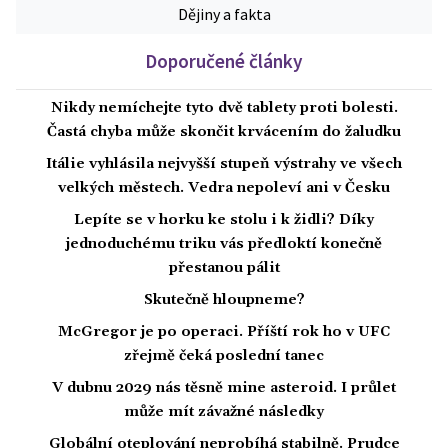
Dějiny a fakta
Doporučené články
Nikdy nemíchejte tyto dvě tablety proti bolesti.
Častá chyba může skončit krvácením do žaludku
Itálie vyhlásila nejvyšší stupeň výstrahy ve všech
velkých městech. Vedra nepoleví ani v Česku
Lepíte se v horku ke stolu i k židli? Díky
jednoduchému triku vás předloktí konečně
přestanou pálit
Skutečně hloupneme?
McGregor je po operaci. Příští rok ho v UFC
zřejmě čeká poslední tanec
V dubnu 2029 nás těsně mine asteroid. I průlet
může mít závažné následky
Globální oteplování neprobíhá stabilně. Prudce