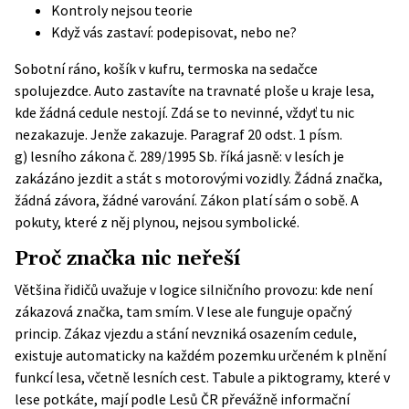
Kontroly nejsou teorie
Když vás zastaví: podepisovat, nebo ne?
Sobotní ráno, košík v kufru, termoska na sedačce
spolujezdce. Auto zastavíte na travnaté ploše u kraje lesa,
kde žádná cedule nestojí. Zdá se to nevinné, vždyť tu nic
nezakazuje. Jenže zakazuje. Paragraf 20 odst. 1 písm.
g)
lesního zákona č. 289/1995 Sb.
říká jasně: v lesích je
zakázáno jezdit a stát s motorovými vozidly. Žádná značka,
žádná závora, žádné varování. Zákon platí sám o sobě. A
pokuty, které z něj plynou, nejsou symbolické.
Proč značka nic neřeší
Většina řidičů uvažuje v logice silničního provozu: kde není
zákazová značka, tam smím. V lese ale funguje opačný
princip. Zákaz vjezdu a stání nevzniká osazením cedule,
existuje automaticky na každém pozemku určeném k plnění
funkcí lesa, včetně lesních cest. Tabule a piktogramy, které v
lese potkáte, mají podle Lesů ČR převážně informační