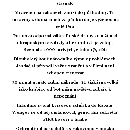
šťavnaté
Mravenci na záhonech zmizí do půl hodiny. Tři
suroviny z domácnosti za pár korun je vyženou na
celé léto
Putinova odporná válka: Ruské drony krouží nad
ukrajinskými civilisty a bez milosti je zabíjí.
Bezmála 1 000 mrtvých, z toho 179 dětí
Dlouholetý kouč národního týmu v problémech.
Jandač si přivodil vážné zranění a v Plzni není
schopen trénovat
30 minut a máte zubní náhradu: 3D tiskárna velká
jako krabice od bot mění návštěvu zubaře k
nepoznání
Infantino svolal krizovou schůzku do Rabatu.
Wenger se od něj distancoval, generální sekretář
FIFA hovoří o hanbě
Ochrnutý od pasu dolů a s rakovinou v mozku