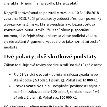
charakter. Připomínají pravidla, která už platí.
Nejvyšší správní soud to potvrdil v rozsudku 10 As 148/2018
ze srpna 2018. Řešil případ cesty vedoucí přes lesní pozemky
u Březnice na Zlínsku, která vypadala jako běžná účelová
komunikace. Soud uzavřel, že lesní zákon je speciální
normou, a i veřejně přístupná cesta v lese podléhá zákazu
vjezdu a stání. Argument „vypadalo to jako normální cesta“
neobstál.
Dvě pokuty, dvě skutkové podstaty
Zákon rozlišuje dvě roviny postihu a míří na dvě různé osoby:
Řidič (fyzická osoba)
– porušení zákazu vjezdu nebo
stání podle § 53 odst. 1 písm. g). Pokuta až
10 000 Kč
.
Provozovatel vozidla
– nesplnění povinnosti zajistit
dodržení zákazu podle § 20 odst. 8, sankcionované v §
54 odst. 1 písm. j). Pokuta až
100 000 Kč
.
Důležitý detail: zákon nepočítá s tím, že by za tentýž skutek