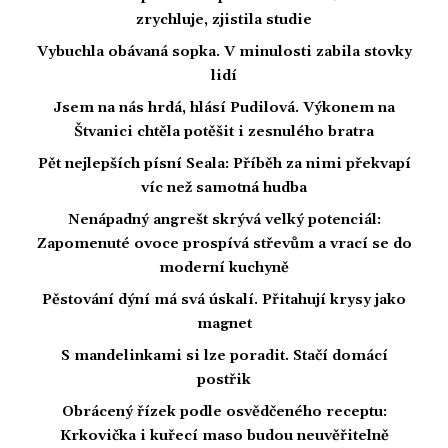
zrychluje, zjistila studie
Vybuchla obávaná sopka. V minulosti zabila stovky
lidí
Jsem na nás hrdá, hlásí Pudilová. Výkonem na
Štvanici chtěla potěšit i zesnulého bratra
Pět nejlepších písní Seala: Příběh za nimi překvapí
víc než samotná hudba
Nenápadný angrešt skrývá velký potenciál:
Zapomenuté ovoce prospívá střevům a vrací se do
moderní kuchyně
Pěstování dýní má svá úskalí. Přitahují krysy jako
magnet
S mandelinkami si lze poradit. Stačí domácí
postřik
Obrácený řízek podle osvědčeného receptu:
Krkovička i kuřecí maso budou neuvěřitelně