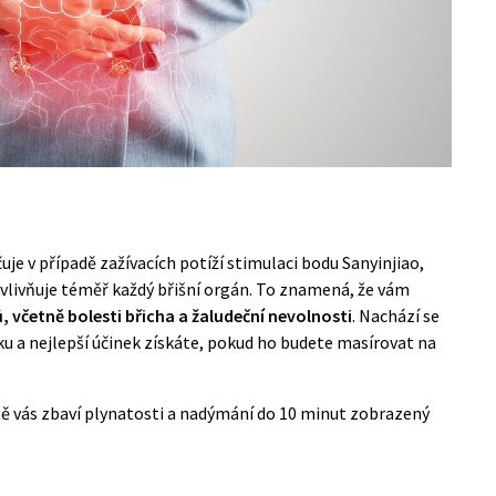
je v případě zažívacích potíží stimulaci bodu Sanyinjiao,
ovlivňuje téměř každý břišní orgán. To znamená, že vám
 včetně bolesti břicha a žaludeční nevolnosti
. Nachází se
ku a nejlepší účinek získáte, pokud ho budete masírovat na
ě vás zbaví plynatosti a nadýmání do 10 minut
zobrazený