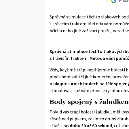
Přida
Správná stimulace těchto tlakových bo
s trávicím traktem. Metoda vám pomůže z
břicha nebo jiné zažívací potíže, nerad se o
Správná stimulace těchto tlakových b
s trávicím traktem. Metoda vám pomůže
Vždy, když mě trápí nepříjemné bolesti bř
plné chemikálií či jiné komerční prostř
o
akupresurních bodech na těle spojen
stimulovat, což vám přinese rychlou úlev
Body spojený s žaludke
Pokud vás trápí bolesti žaludku, měli byst
těsně nad pupkem, zatímco druhý zhruba 
stlačit
po dobu 30 až 60 sekund
, což vá