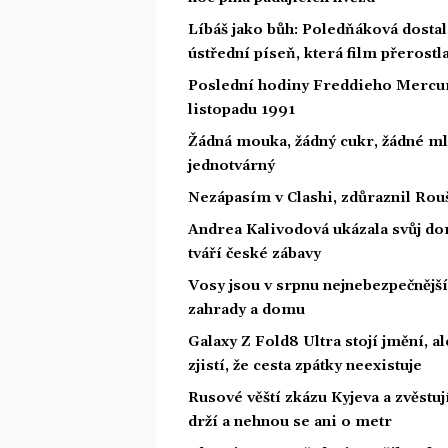
Líbáš jako bůh: Poledňáková dostal
ústřední píseň, která film přerostl
Poslední hodiny Freddieho Mercury
listopadu 1991
Žádná mouka, žádný cukr, žádné ml
jednotvárný
Nezápasím v Clashi, zdůraznil Rouš
Andrea Kalivodová ukázala svůj do
tváří české zábavy
Vosy jsou v srpnu nejnebezpečnější: 
zahrady a domu
Galaxy Z Fold8 Ultra stojí jmění, al
zjistí, že cesta zpátky neexistuje
Rusové věští zkázu Kyjeva a zvěstuj
drží a nehnou se ani o metr