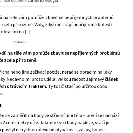
t mezi oblíbené zdroje na Googlu
dů na těle vám pomůže zbavit se nepříjemných problémů
cela přirozeně. Vždy, když mě trápí nepříjemné bolesti
bracím na [...]...
odů na těle vám pomůže zbavit se nepříjemných problémů
 zcela přirozeně.
icha nebo jiné zažívací potíže, nerad se obracím na léky
edky. Nedávno mi proto udělal velkou radost zajímavý
článek
ých s trávicím traktem.
Ty totiž stačí po určitou dobu
u.
m
e se zaměřit na body ve střední linii těla – první se nachází
2 centimetry níže. Jakmile tyto body najdete, stačí je
m poskytne rychlou úlevu od plynatosti, zácpy, bolesti