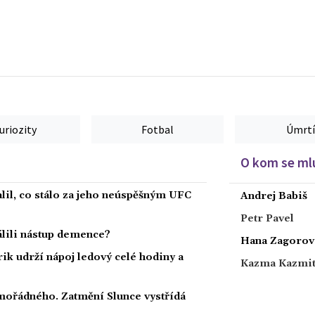
uriozity
Fotbal
Úmrtí
O kom se mlu
alil, co stálo za jeho neúspěšným UFC
Andrej Babiš
Petr Pavel
dálili nástup demence?
Hana Zagorov
rik udrží nápoj ledový celé hodiny a
Kazma Kazmi
ořádného. Zatmění Slunce vystřídá