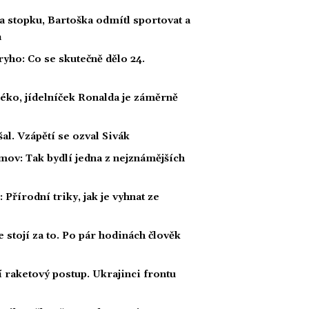
a stopku, Bartoška odmítl sportovat a
a
ho: Co se skutečně dělo 24.
éko, jídelníček Ronalda je záměrně
al. Vzápětí se ozval Sivák
mov: Tak bydlí jedna z nejznámějších
Přírodní triky, jak je vyhnat ze
e stojí za to. Po pár hodinách člověk
í raketový postup. Ukrajinci frontu