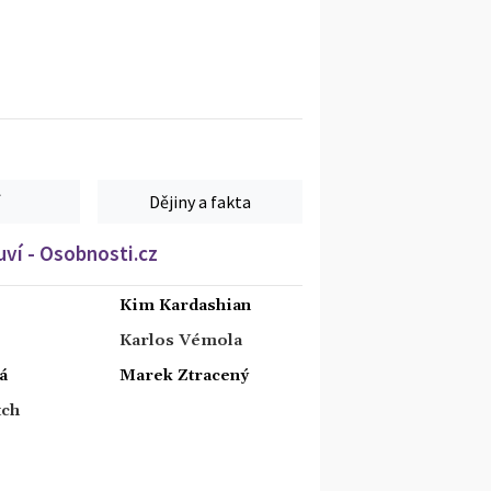
Dějiny a fakta
ví - Osobnosti.cz
Kim Kardashian
Karlos Vémola
á
Marek Ztracený
tch