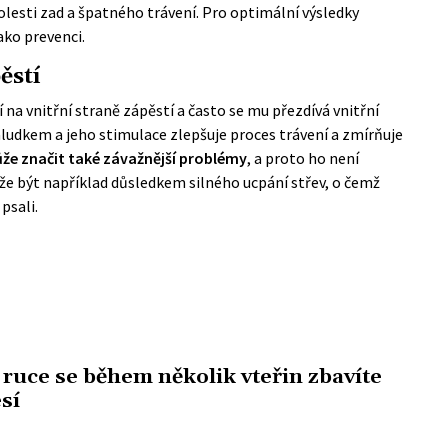
olesti zad a špatného trávení. Pro optimální výsledky
ako prevenci.
ěstí
 na vnitřní straně zápěstí a často se mu přezdívá vnitřní
žaludkem a jeho stimulace zlepšuje proces trávení a zmírňuje
že značit také závažnější problémy
, a proto ho není
že být například důsledkem silného
ucpání střev
, o čemž
psali.
ruce se během několik vteřin zbavíte
sí