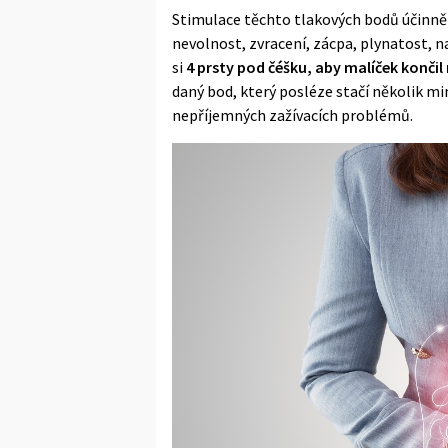
Stimulace těchto tlakových bodů účinně 
nevolnost, zvracení, zácpa, plynatost, n
si
4 prsty pod čéšku, aby malíček končil
daný bod, který posléze stačí několik minu
nepříjemných zažívacích problémů.