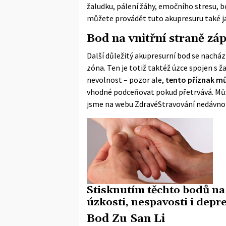
žaludku, pálení žáhy, emočního stresu, b
můžete provádět tuto akupresuru také j
Bod na vnitřní straně záp
Další důležitý akupresurní bod se nachází
zóna. Ten je totiž taktéž úzce spojen s 
nevolnost – pozor ale,
tento příznak mů
vhodné podceňovat pokud přetrvává. Mů
jsme na webu ZdravéStravování nedávno 
Stisknutím těchto bodů na 
úzkosti, nespavosti i depre
Bod Zu San Li