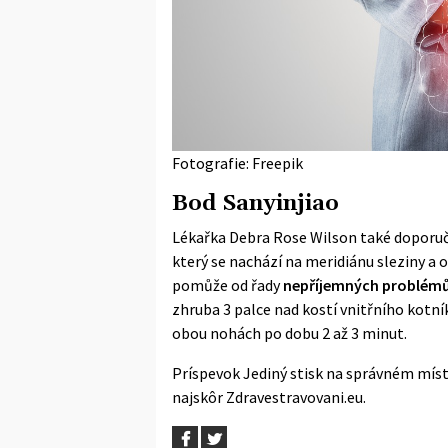
Fotografie: Freepik
Bod Sanyinjiao
Lékařka
Debra Rose Wilson
také doporuču
který se nachází na meridiánu sleziny a 
pomůže od řady
nepříjemných problémů,
zhruba 3 palce nad kostí vnitřního kotní
obou nohách po dobu 2 až 3 minut.
Príspevok
Jediný stisk na správném míst
najskôr
Zdravestravovani.eu
.