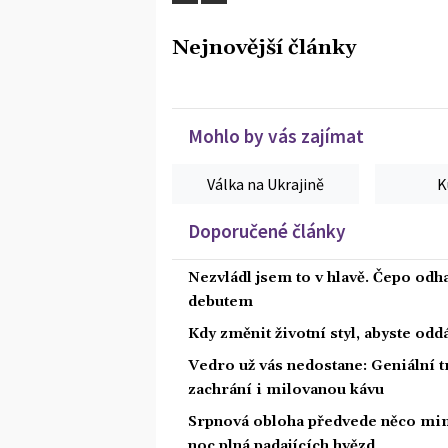
Nejnovější články
Mohlo by vás zajímat
Válka na Ukrajině
K
Doporučené články
Nezvládl jsem to v hlavě. Čepo odh
debutem
Kdy změnit životní styl, abyste od
Vedro už vás nedostane: Geniální t
zachrání i milovanou kávu
Srpnová obloha předvede něco mim
noc plná padajících hvězd